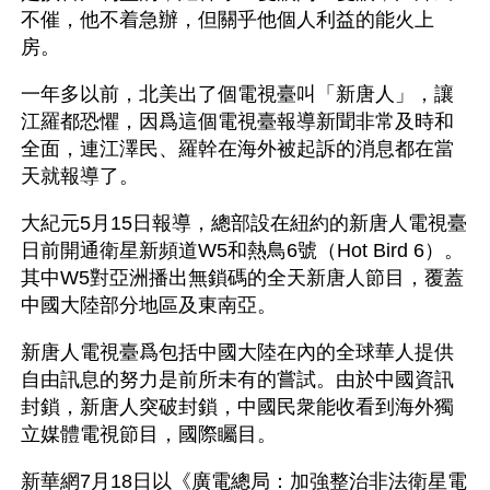
不催，他不着急辦，但關乎他個人利益的能火上
房。
一年多以前，北美出了個電視臺叫「新唐人」，讓
江羅都恐懼，因爲這個電視臺報導新聞非常及時和
全面，連江澤民、羅幹在海外被起訴的消息都在當
天就報導了。
大紀元5月15日報導，總部設在紐約的新唐人電視臺
日前開通衛星新頻道W5和熱鳥6號（Hot Bird 6）。
其中W5對亞洲播出無鎖碼的全天新唐人節目，覆蓋
中國大陸部分地區及東南亞。
新唐人電視臺爲包括中國大陸在內的全球華人提供
自由訊息的努力是前所未有的嘗試。由於中國資訊
封鎖，新唐人突破封鎖，中國民衆能收看到海外獨
立媒體電視節目，國際矚目。
新華網7月18日以《廣電總局：加強整治非法衛星電