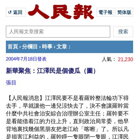
↺ 返回 
電子報
简体版
首頁
分欄目
時事
文章
›
›
›
：
2004年7月18日
發表
人氣：
21,230
新華聚焦：江澤民是個傻瓜（圖）
張目
【人民報消息】江澤民要不是看羅幹整法輪功下得
去手，早就讓他一邊兒涼快去了，決不會讓羅幹當
什麼中共社會治安綜合治理辦公室主任；羅幹要不
是看能借着江的力往上升，直到政治局常委，他早
背地裏找幾個黑朋友把老江給「喀嚓」了。所以凡
是損害江利益的，羅幹睜一隻眼閉一隻眼，江澤民