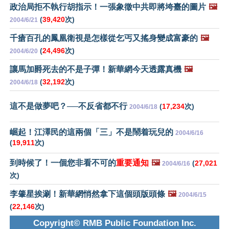
政治局拒不執行胡指示！一張象徵中共即將垮臺的圖片
🖼️
(
39,420
次)
2004/6/21
千瘡百孔的鳳凰衛視是怎樣從乞丐又搖身變成富豪的
🖼️
(
24,496
次)
2004/6/20
讓馬加爵死去的不是子彈！新華網今天透露真機
🖼️
(
32,192
次)
2004/6/18
這不是做夢吧？──不反省都不行
(
17,234
次)
2004/6/18
崛起！江澤民的這兩個「三」不是鬧着玩兒的
2004/6/16
(
19,911
次)
到時候了！一個您非看不可的
重要通知
🖼️
(
27,021
2004/6/16
次)
李肇星挨涮！新華網悄然拿下這個頭版頭條
🖼️
2004/6/15
(
22,146
次)
Copyright© RMB Public Foundation Inc.