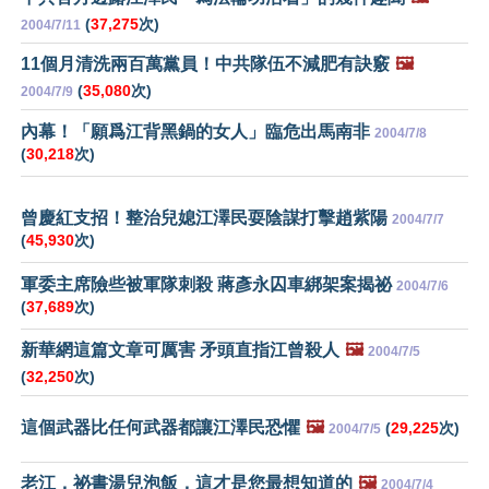
(
37,275
次)
2004/7/11
11個月清洗兩百萬黨員！中共隊伍不減肥有訣竅
🖼️
(
35,080
次)
2004/7/9
內幕！「願爲江背黑鍋的女人」臨危出馬南非
2004/7/8
(
30,218
次)
曾慶紅支招！整治兒媳江澤民耍陰謀打擊趙紫陽
2004/7/7
(
45,930
次)
軍委主席險些被軍隊刺殺 蔣彥永囚車綁架案揭祕
2004/7/6
(
37,689
次)
新華網這篇文章可厲害 矛頭直指江曾殺人
🖼️
2004/7/5
(
32,250
次)
這個武器比任何武器都讓江澤民恐懼
🖼️
(
29,225
次)
2004/7/5
老江，祕書湯兒泡飯，這才是您最想知道的
🖼️
2004/7/4