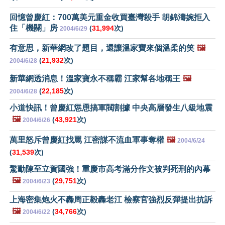
回憶曾慶紅：700萬美元重金收買臺灣殺手 胡錦濤婉拒入
住「機關」房
(
31,994
次)
2004/6/29
有意思，新華網改了題目，還讓溫家寶來個溫柔的笑
🖼️
(
21,932
次)
2004/6/28
新華網透消息！溫家寶永不稱霸 江家幫各地稱王
🖼️
(
22,185
次)
2004/6/28
小道快訊！曾慶紅慫恿搞軍閥割據 中央高層發生八級地震
🖼️
(
43,921
次)
2004/6/26
萬里怒斥曾慶紅找罵 江密謀不流血軍事奪權
🖼️
2004/6/24
(
31,539
次)
驚動陳至立賀國強！重慶市高考滿分作文被判死刑的內幕
🖼️
(
29,751
次)
2004/6/23
上海密集炮火不轟周正毅轟老江 檢察官強烈反彈提出抗訴
🖼️
(
34,766
次)
2004/6/22