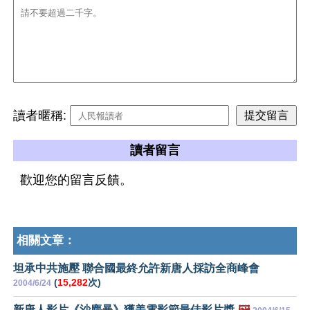
讀者暱稱:
讀者留言
歡迎您的留言反饋。
相關文章：
坦承中共施壓 聯合國最終允許新唐人採訪全商峰會
(
15,282
次)
2004/6/24
新唐人影片《沙塵暴》獲美電影節最佳影片獎
🖼️