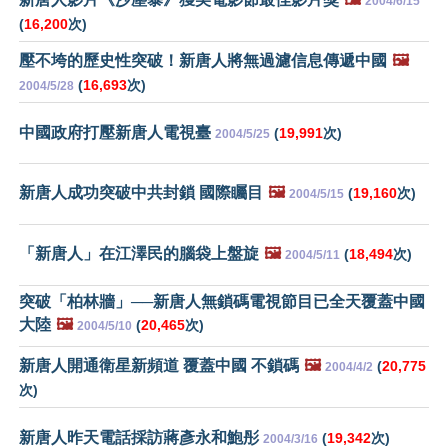
2004/6/15
(
16,200
次)
壓不垮的歷史性突破！新唐人將無過濾信息傳遞中國
🖼️
(
16,693
次)
2004/5/28
中國政府打壓新唐人電視臺
(
19,991
次)
2004/5/25
新唐人成功突破中共封鎖 國際矚目
🖼️
(
19,160
次)
2004/5/15
「新唐人」在江澤民的腦袋上盤旋
🖼️
(
18,494
次)
2004/5/11
突破「柏林牆」──新唐人無鎖碼電視節目已全天覆蓋中國
大陸
🖼️
(
20,465
次)
2004/5/10
新唐人開通衛星新頻道 覆蓋中國 不鎖碼
🖼️
(
20,775
2004/4/2
次)
新唐人昨天電話採訪蔣彥永和鮑彤
(
19,342
次)
2004/3/16