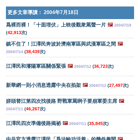
更多文章導讀：
2004年7月18日
爲裸而裸！「十面埋伏」上映後觀衆罵聲一片
🖼️
2004/7/19
(
42,913
次)
鎮不住了！江澤民奔波於濟南軍區與武漢軍區之間
🖼️
(
38,439
次)
2004/7/14
江澤民和瀋陽軍區關係緊張
🖼️
(
36,723
次)
2004/7/12
新華網一則小消息透露中央在掐架
🖼️
(
27,497
次)
2004/7/12
姘頭替江第四次找後路 野戰軍罵咧子要崩軍委主席
🖼️
(
46,267
次)
2004/7/11
江澤民四次準備後路揭祕
🖼️
(
35,845
次)
2004/7/11
中共官方透露江澤民「爲法輪功活着」的幾件趣聞
🖼️