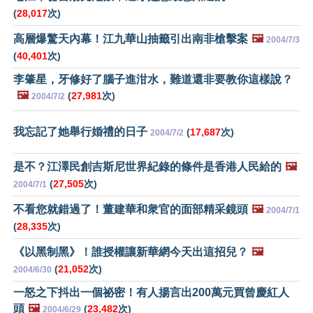
(
28,017
次)
高層爆驚天內幕！江九華山抽籤引出南非槍擊案
🖼️
2004/7/3
(
40,401
次)
李肇星，牙修好了腦子進泔水，難道還非要教你這樣說？
🖼️
(
27,981
次)
2004/7/2
我忘記了她舉行婚禮的日子
(
17,687
次)
2004/7/2
是不？江澤民創吉斯尼世界紀錄的條件是香港人民給的
🖼️
(
27,505
次)
2004/7/1
不看您就錯過了！董建華和衆官的面部精采鏡頭
🖼️
2004/7/1
(
28,335
次)
《以黑制黑》！誰授權讓新華網今天出這招兒？
🖼️
(
21,052
次)
2004/6/30
一怒之下抖出一個祕密！有人揚言出200萬元買曾慶紅人
頭
🖼️
(
23,482
次)
2004/6/29