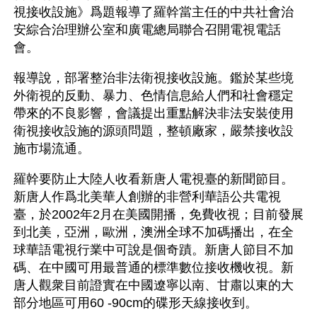
視接收設施》爲題報導了羅幹當主任的中共社會治
安綜合治理辦公室和廣電總局聯合召開電視電話
會。
報導說，部署整治非法衛視接收設施。鑑於某些境
外衛視的反動、暴力、色情信息給人們和社會穩定
帶來的不良影響，會議提出重點解決非法安裝使用
衛視接收設施的源頭問題，整頓廠家，嚴禁接收設
施市場流通。
羅幹要防止大陸人收看新唐人電視臺的新聞節目。
新唐人作爲北美華人創辦的非營利華語公共電視
臺，於2002年2月在美國開播，免費收視；目前發展
到北美，亞洲，歐洲，澳洲全球不加碼播出，在全
球華語電視行業中可說是個奇蹟。新唐人節目不加
碼、在中國可用最普通的標準數位接收機收視。新
唐人觀衆目前證實在中國遼寧以南、甘肅以東的大
部分地區可用60 -90cm的碟形天線接收到。