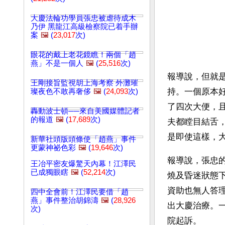
大慶法輪功學員張忠被虐待成木
乃伊 黑龍江高級檢察院已着手辦
案
🖼️
(
23,017
次)
眼花的戴上老花鏡瞧！兩個「趙
燕」不是一個人
🖼️
(
25,516
次)
報導說，但就
王剛接旨監視胡上海考察 外灘璀
持。一個原本好
璨夜色不敢再奢侈
🖼️
(
24,093
次)
了四次大便，
轟動波士頓──來自美國媒體記者
的報道
🖼️
(
17,689
次)
夫都瞠目結舌
是即使這樣，大
新華社頭版頭條使「趙燕」事件
更蒙神祕色彩
🖼️
(
19,646
次)
報導說，張忠的
王冶平密友爆驚天內幕！江澤民
已成獨眼瞎
🖼️
(
52,214
次)
燒及昏迷狀態
資助也無人答
四中全會前！江澤民要借「趙
燕」事件整治胡錦濤
🖼️
(
28,926
出大慶治療。
次)
院起訴。