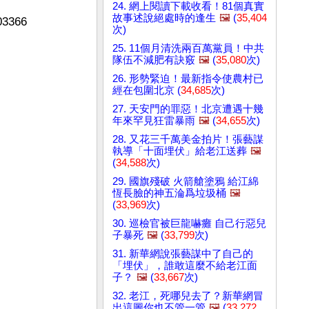
24. 網上閱讀下載收看！81個真實
故事述說絕處時的逢生
🖼️
(
35,404
366 
次)
25. 11個月清洗兩百萬黨員！中共
隊伍不減肥有訣竅
🖼️
(
35,080
次)
26. 形勢緊迫！最新指令使農村已
經在包圍北京 (
34,685
次)
27. 天安門的罪惡！北京遭遇十幾
年來罕見狂雷暴雨
🖼️
(
34,655
次)
28. 又花三千萬美金拍片！張藝謀
執導「十面埋伏」給老江送葬
🖼️
(
34,588
次)
29. 國旗殘破 火箭艙塗鴉 給江綿
恆長臉的神五淪爲垃圾桶
🖼️
(
33,969
次)
30. 巡檢官被巨龍嚇癱 自己行惡兒
子暴死
🖼️
(
33,799
次)
31. 新華網說張藝謀中了自己的
「埋伏」，誰敢這麼不給老江面
子？
🖼️
(
33,667
次)
32. 老江，死哪兒去了？新華網冒
出這圖你也不管一管
🖼️
(
33,272