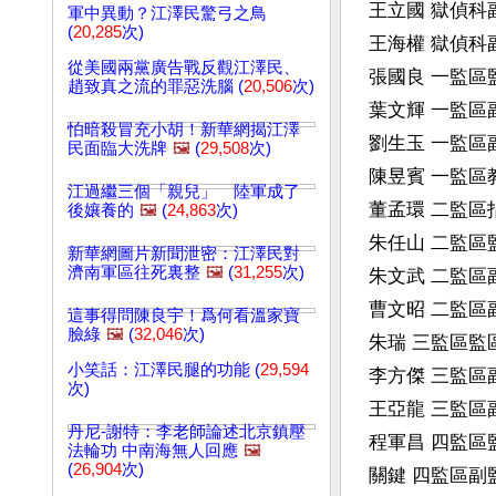
王立國 獄偵科副科長
軍中異動？江澤民驚弓之鳥
(
20,285
次)
王海權 獄偵科副科長
從美國兩黨廣告戰反觀江澤民、
張國良 一監區監區長
趙致真之流的罪惡洗腦 (
20,506
次)
葉文輝 一監區副監區
怕暗殺冒充小胡！新華網揭江澤
劉生玉 一監區副監區
民面臨大洗牌
🖼️
(
29,508
次)
陳昱賓 一監區教導員
江過繼三個「親兒」 陸軍成了
董孟環 二監區指導員
後孃養的
🖼️
(
24,863
次)
朱任山 二監區監區長
新華網圖片新聞泄密：江澤民對
濟南軍區往死裏整
🖼️
(
31,255
次)
朱文武 二監區副監區
曹文昭 二監區副監區
這事得問陳良宇！爲何看溫家寶
臉綠
🖼️
(
32,046
次)
朱瑞 三監區監區長 5
小笑話：江澤民腿的功能 (
29,594
李方傑 三監區副監區
次)
王亞龍 三監區副監區
丹尼-謝特：李老師論述北京鎮壓
程軍昌 四監區監區長
法輪功 中南海無人回應
🖼️
(
26,904
次)
關鍵 四監區副監區長