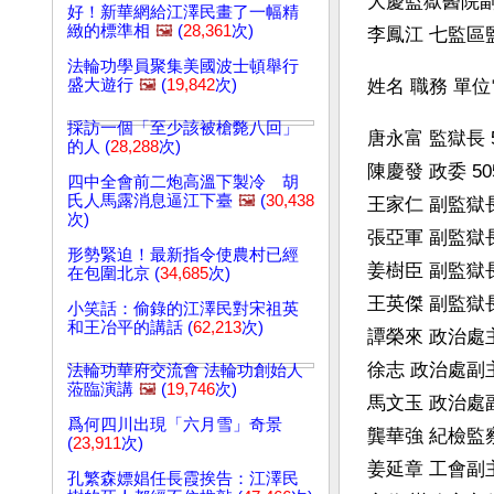
大慶監獄醫院副院
好！新華網給江澤民畫了一幅精
緻的標準相
🖼️
(
28,361
次)
李鳳江 七監區監區
法輪功學員聚集美國波士頓舉行
盛大遊行
🖼️
(
19,842
次)
姓名 職務 單位
採訪一個「至少該被槍斃八回」
唐永富 監獄長 505
的人 (
28,288
次)
陳慶發 政委 5058
四中全會前二炮高溫下製冷 胡
氏人馬露消息逼江下臺
🖼️
(
30,438
王家仁 副監獄長 50
次)
張亞軍 副監獄長 50
形勢緊迫！最新指令使農村已經
姜樹臣 副監獄長 50
在包圍北京 (
34,685
次)
王英傑 副監獄長 50
小笑話：偷錄的江澤民對宋祖英
和王冶平的講話 (
62,213
次)
譚榮來 政治處主任 5
徐志 政治處副主任 
法輪功華府交流會 法輪功創始人
蒞臨演講
🖼️
(
19,746
次)
馬文玉 政治處副主任
爲何四川出現「六月雪」奇景
龔華強 紀檢監察室主
(
23,911
次)
姜延章 工會副主席 5
孔繁森嫖娼任長霞挨告：江澤民