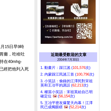
月15日早9時
胃癱，吃啥吐
近期最受歡迎的文章
2004年7月30日
40mhg-
1. 動畫片：踩江謠 (
101,576
次)
，已經把他列入死
2. 內蒙踩江民謠三首 (
100,796
次)
3. 小笑話：偷錄的江澤民對宋祖
英和王冶平的講話 (
62,213
次)
4. 權當小笑話：宋祖英給自己明
確定位
🖼️
(
56,154
次)
5. 王冶平密友爆驚天內幕！江澤
民已成獨眼瞎
🖼️
(
52,214
次)