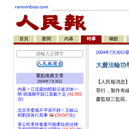
首頁
要聞
內幕
時事
幽默
2004年7月30日
大慶法輪功
重點推薦文章
2004年7月30日
【人民報消息
內幕！江流竄怕暗殺沿途20米一
罪行，製作有線
哨 胡溫聯手踩江底氣十足 (
41,959
慶監獄三監區
次)
北京市委風不平浪不靜！王岐山
和劉淇各行其事
🖼️
(
29,567
次)
美公民李祥春案可能牽扯的法律