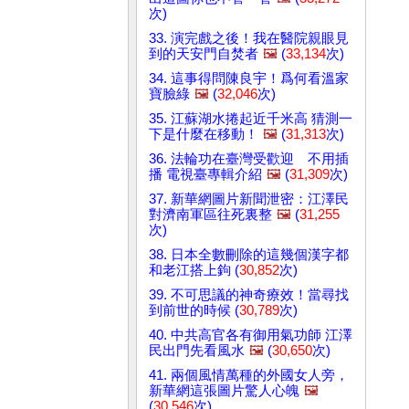
次)
33. 演完戲之後！我在醫院親眼見
到的天安門自焚者
🖼️
(
33,134
次)
34. 這事得問陳良宇！爲何看溫家
寶臉綠
🖼️
(
32,046
次)
35. 江蘇湖水捲起近千米高 猜測一
下是什麼在移動！
🖼️
(
31,313
次)
36. 法輪功在臺灣受歡迎 不用插
播 電視臺專輯介紹
🖼️
(
31,309
次)
37. 新華網圖片新聞泄密：江澤民
對濟南軍區往死裏整
🖼️
(
31,255
次)
38. 日本全數刪除的這幾個漢字都
和老江搭上鉤 (
30,852
次)
39. 不可思議的神奇療效！當尋找
到前世的時候 (
30,789
次)
40. 中共高官各有御用氣功師 江澤
民出門先看風水
🖼️
(
30,650
次)
41. 兩個風情萬種的外國女人旁，
新華網這張圖片驚人心魄
🖼️
(
30,546
次)