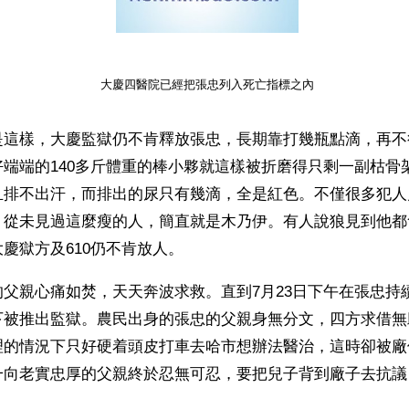
大慶四醫院已經把張忠列入死亡指標之內
是這樣，大慶監獄仍不肯釋放張忠，長期靠打幾瓶點滴，再不
端端的140多斤體重的棒小夥就這樣被折磨得只剩一副枯骨
且排不出汗，而排出的尿只有幾滴，全是紅色。不僅很多犯人
，從未見過這麼瘦的人，簡直就是木乃伊。有人說狼見到他都
慶獄方及610仍不肯放人。 
父親心痛如焚，天天奔波求救。直到7月23日下午在張忠持
下被推出監獄。農民出身的張忠的父親身無分文，四方求借無
理的情況下只好硬着頭皮打車去哈市想辦法醫治，這時卻被廠
一向老實忠厚的父親終於忍無可忍，要把兒子背到廠子去抗議