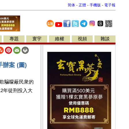
简体
-
正體
-
手機版
-
電子報
專題
寰宇
維權
視頻
雜談
案 (圖)
欺騙矇蔽民衆的
12年徒刑投入大