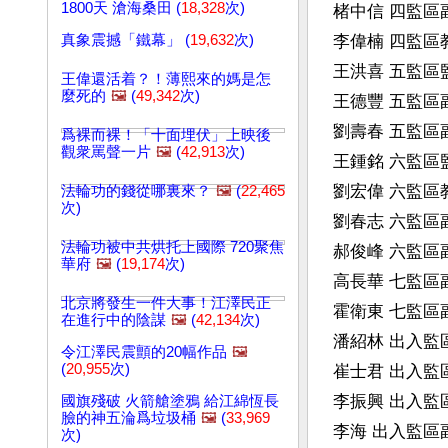
1800天 滄海桑田 (
18,328
次)
楮中信 四監區副監區
真象震撼「鐵幕」 (
19,632
次)
李偉楠 四監區教導員
王洪喜 五監區監區長
王偉還活着？！薄熙來的媽是怎
麼死的
🖼️
(
49,342
次)
王德豐 五監區副監區
劉壽春 五監區副監
爲裸而裸！「十面埋伏」上映後
觀衆罵聲一片
🖼️
(
42,913
次)
王鍾銘 六監區監區長
劉宏偉 六監區教導員
法輪功的錢從哪裏來？
🖼️
(
22,465
次)
劉春志 六監區副監區
法輪功被中共烘托上國際 720聚焦
郝俊峰 六監區副監區
華府
🖼️
(
19,174
次)
高長華 七監區副監區
北京將發生一件大事！江澤民正
霍衛東 七監區副監區
在進行中的陰謀
🖼️
(
42,134
次)
潘紹林 出入監區監區
令江澤民震顫的20幅作品
🖼️
(
20,955
次)
崔士君 出入監區教導
李振興 出入監區副監
國旗殘破 火箭艙塗鴉 給江綿恆長
臉的神五淪爲垃圾桶
🖼️
(
33,969
李海 出入監區副監區
次)