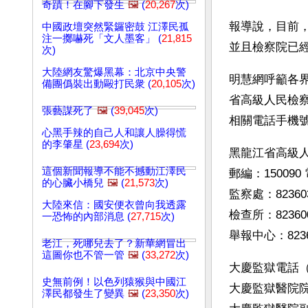
奇蹟！在腳下發生
🖼️
(
20,267
次)
報導說，目前
中國政壇突然緊鑼密鼓 江澤民孤
注一擲嚇死「文人墨客」 (
21,815
並且檢察院已
次)
大陸網友驚爆黑幕：北京中央警
明慧網呼籲各
備團僞裝出動毆打民衆 (
20,105
次)
省高級人民檢
張藝謀死了
🖼️
(
39,045
次)
相關電話手機
心黑手辣的自己人和讓人臊得慌
的李肇星 (
23,694
次)
黑龍江省高級
這個新聞報導不能不撼動江澤民
郵編：150090
的心臟小橋兒
🖼️
(
21,573
次)
監察處：82360
大陸來信：國安便衣曾向我透露
檢查所：8236005
一恐怖的內部消息 (
27,715
次)
舉報中心：8236
老江，死哪兒去了？新華網冒出
這圖你也不管一管
🖼️
(
33,272
次)
大慶監獄電話（
史無前例！以色列猿猴與中國江
大慶監獄醫院院長 
澤民都發生了變異
🖼️
(
23,350
次)