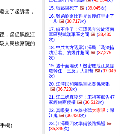
15. 張藝謀死了
🖼️
(
39,045
次)
遞交了起訴書，
16. 難弟劉京比難兄曾慶紅早走了
一步
🖼️
(
38,717
次)
17. 鎮不住了！江澤民奔波於濟南
徑，督促黑龍江
軍區與武漢軍區之間
🖼️
(
38,439
次)
級人民檢察院的
18. 中共官方透露江澤民「爲法輪
功活着」的幾件趣聞
🖼️
(
37,275
次)
19. 遇十面埋伏！機密屢泄江急提
羅幹任「三反」大都督
🖼️
(
37,049
次)
20. 江澤民和瀋陽軍區關係緊張
🖼️
(
36,723
次)
21. 江二奶真咬牙！宋祖英狀告47
家經銷商侵權
🖼️
(
36,512
次)
22. 真哏兒！在線收聽
大家唱
：踩
江鬼
🖼️
(
36,430
次)
23. 江澤民四次準備後路揭祕
🖼️
4（手機）
(
35,845
次)