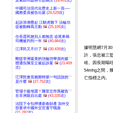
及索賠問題將引起關注 (
18,431
次)
中國司法現代化歷史上新一頁──
國務委員被告出庭 (
20,529
次)
起訴浪潮疊起 江騎虎難下 法輪功
從被動轉爲主動
🖼️
(
25,105
次)
任長霞死翹別人都無恙 追尾車禍
司機被判刑一年
🖼️
(
40,864
次)
據明慧網7月3
江澤民又不行了
🖼️
(
30,439
次)
許，張忠被三
剛從非洲返美的法輪功學員向媒
啥。因長期嘔吐
體通告陳至立被起訴案
🖼️
(
23,409
次)
54mhg之間
江澤民會見賴斯時第一句話說的
亡指標之內。
是什麼
🖼️
(
27,752
次)
官場十級地震！陳至立作爲被告
在非洲親自出庭
🖼️
(
43,335
次)
法院下令扣押潘新春財產 加外交
部要求中國外交官遵守職責
(
21,282
次)