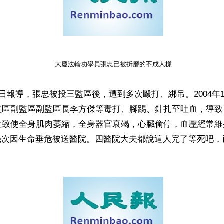
大慶法輪功學員張忠已被折磨的不成人樣
0日報導，張忠被投三監區後，遭到多次毆打、綁吊。2004年1
監區副監區副監區長李方傑等毒打、腳踢、針扎至吐血，導致
致使全身肌肉萎縮，全身器官衰竭，心臟偷停，血壓經常維持在
，幾次因生命垂危被送醫院。四醫院大夫都說這人完了等死吧