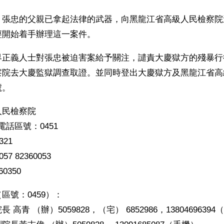
，張忠的父親已拿起法律的武器，向黑龍江省高級人民檢察院
經開始着手辦理這一案件。
界正義人士對張忠被迫害案給予關注，譴責大慶獄方的殘暴行
察院去大慶監獄調查取證。並同時登出大慶獄方及黑龍江省高
號。
人民檢察院
 電話區號：0451
321
7 82360053
0350 
區號：0459）：
高青 （辦）5059828，（宅） 6852986，1380469639