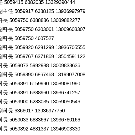
59415 6382035 13329390444
 5059917 6388125 13936997979
059750 6388886 13039882277
 5059750 6303061 13069603307
 5059750 4607527
 5059920 6291299 13936705555
 5059767 6371869 13504591122
059073 5992988 13009833636
 5059890 6867468 13199077008
059891 6159990 13089081990
059891 6388960 13936741257
059900 6283035 13059050546
 6366017 13936977750
059033 6683667 13936760166
059892 4681337 13946903330