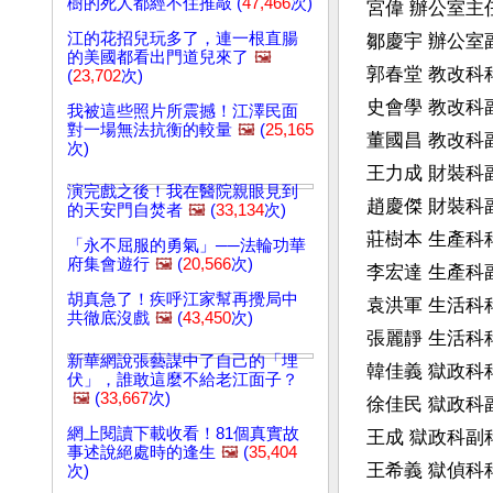
樹的死人都經不住推敲 (
47,466
次)
宮偉 辦公室主任 50
江的花招兒玩多了，連一根直腸
鄒慶宇 辦公室副主任
的美國都看出門道兒來了
🖼️
郭春堂 教改科科長 5
(
23,702
次)
史會學 教改科副科長
我被這些照片所震撼！江澤民面
對一場無法抗衡的較量
🖼️
(
25,165
董國昌 教改科副科長
次)
王力成 財裝科副科長
演完戲之後！我在醫院親眼見到
趙慶傑 財裝科副科長
的天安門自焚者
🖼️
(
33,134
次)
莊樹本 生產科科長 5
「永不屈服的勇氣」──法輪功華
府集會遊行
🖼️
(
20,566
次)
李宏達 生產科副科長
胡真急了！疾呼江家幫再攪局中
袁洪軍 生活科科長 5
共徹底沒戲
🖼️
(
43,450
次)
張麗靜 生活科科長 5
新華網說張藝謀中了自己的「埋
韓佳義 獄政科科長 5
伏」，誰敢這麼不給老江面子？
🖼️
(
33,667
次)
徐佳民 獄政科副科長
網上閱讀下載收看！81個真實故
王成 獄政科副科長 5
事述說絕處時的逢生
🖼️
(
35,404
王希義 獄偵科科長 5
次)