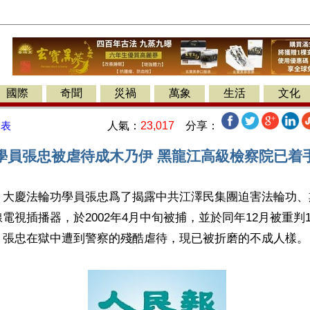
國際
奇聞
災禍
萬象
生活
文化
人氣：
23,017
分享：
發表
學員張忠被虐待成木乃伊 黑龍江高級檢察院已着手辦
】大慶法輪功學員張忠爲了揭露中共江澤民集團迫害法輪功、
電視插播器，於2002年4月中旬被捕，並於同年12月被重判
。張忠在獄中遭到警察的殘酷虐待，現已被折磨的不成人樣。