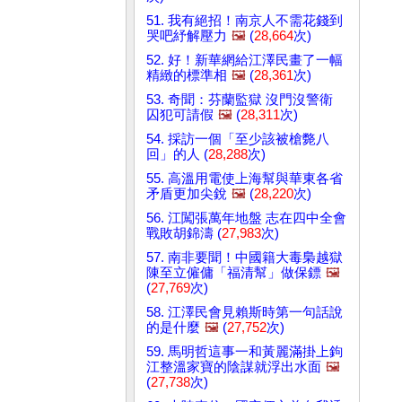
51. 我有絕招！南京人不需花錢到
哭吧紓解壓力
🖼️
(
28,664
次)
52. 好！新華網給江澤民畫了一幅
精緻的標準相
🖼️
(
28,361
次)
53. 奇聞：芬蘭監獄 沒門沒警衛
囚犯可請假
🖼️
(
28,311
次)
54. 採訪一個「至少該被槍斃八
回」的人 (
28,288
次)
55. 高溫用電使上海幫與華東各省
矛盾更加尖銳
🖼️
(
28,220
次)
56. 江闖張萬年地盤 志在四中全會
戰敗胡錦濤 (
27,983
次)
57. 南非要聞！中國籍大毒梟越獄
陳至立僱傭「福清幫」做保鏢
🖼️
(
27,769
次)
58. 江澤民會見賴斯時第一句話說
的是什麼
🖼️
(
27,752
次)
59. 馬明哲這事一和黃麗滿掛上鉤
江整溫家寶的陰謀就浮出水面
🖼️
(
27,738
次)