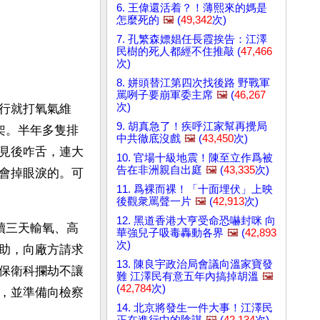
6. 王偉還活着？！薄熙來的媽是
怎麼死的
🖼️
(
49,342
次)
7. 孔繁森嫖娼任長霞挨告：江澤
民樹的死人都經不住推敲 (
47,466
次)
8. 姘頭替江第四次找後路 野戰軍
罵咧子要崩軍委主席
🖼️
(
46,267
次)
行就打氧氣維
9. 胡真急了！疾呼江家幫再攪局
架。半年多隻排
中共徹底沒戲
🖼️
(
43,450
次)
見後咋舌，連大
10. 官場十級地震！陳至立作爲被
告在非洲親自出庭
🖼️
(
43,335
次)
會掉眼淚的。可
11. 爲裸而裸！「十面埋伏」上映
後觀衆罵聲一片
🖼️
(
42,913
次)
12. 黑道香港大亨受命恐嚇封咪 向
續三天輸氧、高
華強兒子吸毒轟動各界
🖼️
(
42,893
次)
助，向廠方請求
13. 陳良宇政治局會議向溫家寶發
保衛科攔劫不讓
難 江澤民有意五年內搞掉胡溫
🖼️
(
42,784
次)
，並準備向檢察
14. 北京將發生一件大事！江澤民
正在進行中的陰謀
🖼️
(
42,134
次)