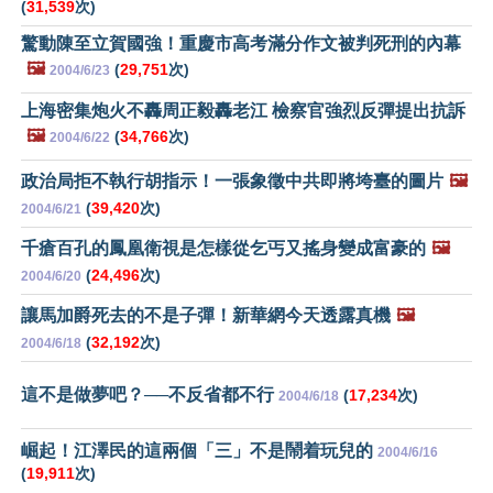
(
31,539
次)
驚動陳至立賀國強！重慶市高考滿分作文被判死刑的內幕
🖼️
(
29,751
次)
2004/6/23
上海密集炮火不轟周正毅轟老江 檢察官強烈反彈提出抗訴
🖼️
(
34,766
次)
2004/6/22
政治局拒不執行胡指示！一張象徵中共即將垮臺的圖片
🖼️
(
39,420
次)
2004/6/21
千瘡百孔的鳳凰衛視是怎樣從乞丐又搖身變成富豪的
🖼️
(
24,496
次)
2004/6/20
讓馬加爵死去的不是子彈！新華網今天透露真機
🖼️
(
32,192
次)
2004/6/18
這不是做夢吧？──不反省都不行
(
17,234
次)
2004/6/18
崛起！江澤民的這兩個「三」不是鬧着玩兒的
2004/6/16
(
19,911
次)