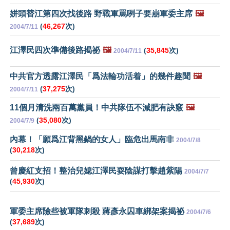
姘頭替江第四次找後路 野戰軍罵咧子要崩軍委主席
🖼️
(
46,267
次)
2004/7/11
江澤民四次準備後路揭祕
🖼️
(
35,845
次)
2004/7/11
中共官方透露江澤民「爲法輪功活着」的幾件趣聞
🖼️
(
37,275
次)
2004/7/11
11個月清洗兩百萬黨員！中共隊伍不減肥有訣竅
🖼️
(
35,080
次)
2004/7/9
內幕！「願爲江背黑鍋的女人」臨危出馬南非
2004/7/8
(
30,218
次)
曾慶紅支招！整治兒媳江澤民耍陰謀打擊趙紫陽
2004/7/7
(
45,930
次)
軍委主席險些被軍隊刺殺 蔣彥永囚車綁架案揭祕
2004/7/6
(
37,689
次)