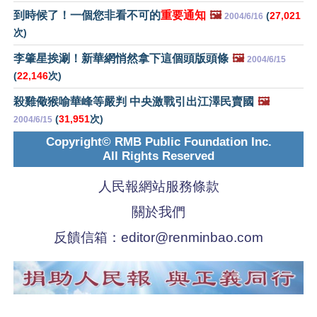
到時候了！一個您非看不可的
重要通知
🖼️
(
27,021
2004/6/16
次)
李肇星挨涮！新華網悄然拿下這個頭版頭條
🖼️
2004/6/15
(
22,146
次)
殺雞儆猴喻華峰等嚴判 中央激戰引出江澤民賣國
🖼️
(
31,951
次)
2004/6/15
Copyright© RMB Public Foundation Inc.
All Rights Reserved
人民報網站服務條款
關於我們
反饋信箱：
editor@renminbao.com