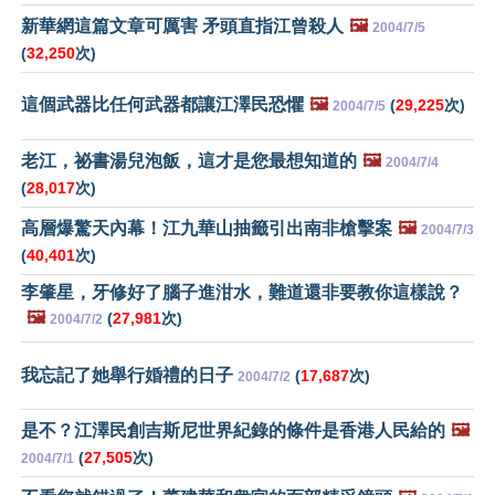
新華網這篇文章可厲害 矛頭直指江曾殺人
🖼️
2004/7/5
(
32,250
次)
這個武器比任何武器都讓江澤民恐懼
🖼️
(
29,225
次)
2004/7/5
老江，祕書湯兒泡飯，這才是您最想知道的
🖼️
2004/7/4
(
28,017
次)
高層爆驚天內幕！江九華山抽籤引出南非槍擊案
🖼️
2004/7/3
(
40,401
次)
李肇星，牙修好了腦子進泔水，難道還非要教你這樣說？
🖼️
(
27,981
次)
2004/7/2
我忘記了她舉行婚禮的日子
(
17,687
次)
2004/7/2
是不？江澤民創吉斯尼世界紀錄的條件是香港人民給的
🖼️
(
27,505
次)
2004/7/1