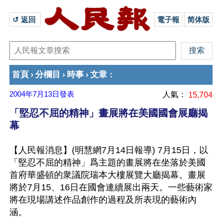
↺ 返回 
電子報
简体版
首頁
分欄目
時事
文章
›
›
›
：
2004年7月13日
發表
人氣：
15,704
「堅忍不屈的精神」畫展將在美國國會展廳揭
幕
【人民報消息】(明慧網7月14日報導) 7月15日，以
「堅忍不屈的精神」爲主題的畫展將在坐落於美國
首府華盛頓的衆議院瑞本大樓展覽大廳揭幕。畫展
將於7月15、16日在國會連續展出兩天。一些藝術家
將在現場講述作品創作的過程及所表現的藝術內
涵。