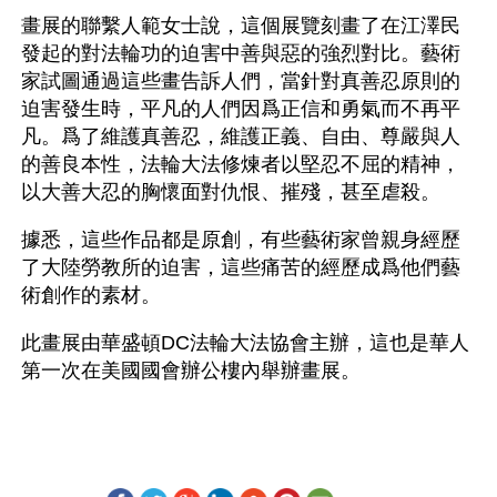
畫展的聯繫人範女士說，這個展覽刻畫了在江澤民
發起的對法輪功的迫害中善與惡的強烈對比。藝術
家試圖通過這些畫告訴人們，當針對真善忍原則的
迫害發生時，平凡的人們因爲正信和勇氣而不再平
凡。爲了維護真善忍，維護正義、自由、尊嚴與人
的善良本性，法輪大法修煉者以堅忍不屈的精神，
以大善大忍的胸懷面對仇恨、摧殘，甚至虐殺。
據悉，這些作品都是原創，有些藝術家曾親身經歷
了大陸勞教所的迫害，這些痛苦的經歷成爲他們藝
術創作的素材。
此畫展由華盛頓DC法輪大法協會主辦，這也是華人
第一次在美國國會辦公樓內舉辦畫展。