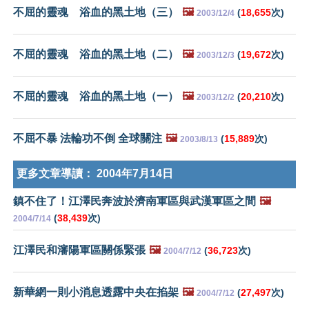
不屈的靈魂 浴血的黑土地（三）
🖼️
(
18,655
次)
2003/12/4
不屈的靈魂 浴血的黑土地（二）
🖼️
(
19,672
次)
2003/12/3
不屈的靈魂 浴血的黑土地（一）
🖼️
(
20,210
次)
2003/12/2
不屈不暴 法輪功不倒 全球關注
🖼️
(
15,889
次)
2003/8/13
更多文章導讀：
2004年7月14日
鎮不住了！江澤民奔波於濟南軍區與武漢軍區之間
🖼️
(
38,439
次)
2004/7/14
江澤民和瀋陽軍區關係緊張
🖼️
(
36,723
次)
2004/7/12
新華網一則小消息透露中央在掐架
🖼️
(
27,497
次)
2004/7/12