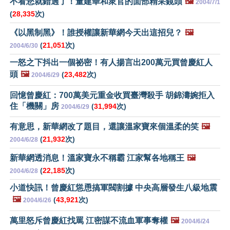
不看您就錯過了！董建華和衆官的面部精采鏡頭
🖼️
2004/7/1
(
28,335
次)
《以黑制黑》！誰授權讓新華網今天出這招兒？
🖼️
(
21,051
次)
2004/6/30
一怒之下抖出一個祕密！有人揚言出200萬元買曾慶紅人
頭
🖼️
(
23,482
次)
2004/6/29
回憶曾慶紅：700萬美元重金收買臺灣殺手 胡錦濤婉拒入
住「機關」房
(
31,994
次)
2004/6/29
有意思，新華網改了題目，還讓溫家寶來個溫柔的笑
🖼️
(
21,932
次)
2004/6/28
新華網透消息！溫家寶永不稱霸 江家幫各地稱王
🖼️
(
22,185
次)
2004/6/28
小道快訊！曾慶紅慫恿搞軍閥割據 中央高層發生八級地震
🖼️
(
43,921
次)
2004/6/26
萬里怒斥曾慶紅找罵 江密謀不流血軍事奪權
🖼️
2004/6/24