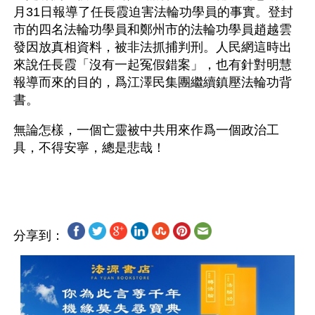
月31日報導了任長霞迫害法輪功學員的事實。登封
市的四名法輪功學員和鄭州市的法輪功學員趙越雲
發因放真相資料，被非法抓捕判刑。人民網這時出
來說任長霞「沒有一起冤假錯案」，也有針對明慧
報導而來的目的，爲江澤民集團繼續鎮壓法輪功背
書。
無論怎樣，一個亡靈被中共用來作爲一個政治工
具，不得安寧，總是悲哉！
分享到：