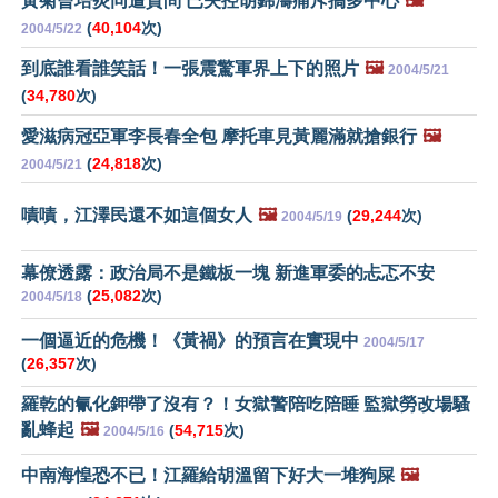
黃菊曾培炎同遭質問 已失控胡錦濤痛斥搞多中心
🖼️
(
40,104
次)
2004/5/22
到底誰看誰笑話！一張震驚軍界上下的照片
🖼️
2004/5/21
(
34,780
次)
愛滋病冠亞軍李長春全包 摩托車見黃麗滿就搶銀行
🖼️
(
24,818
次)
2004/5/21
嘖嘖，江澤民還不如這個女人
🖼️
(
29,244
次)
2004/5/19
幕僚透露：政治局不是鐵板一塊 新進軍委的忐忑不安
(
25,082
次)
2004/5/18
一個逼近的危機！《黃禍》的預言在實現中
2004/5/17
(
26,357
次)
羅乾的氰化鉀帶了沒有？！女獄警陪吃陪睡 監獄勞改場騷
亂蜂起
🖼️
(
54,715
次)
2004/5/16
中南海惶恐不已！江羅給胡溫留下好大一堆狗屎
🖼️