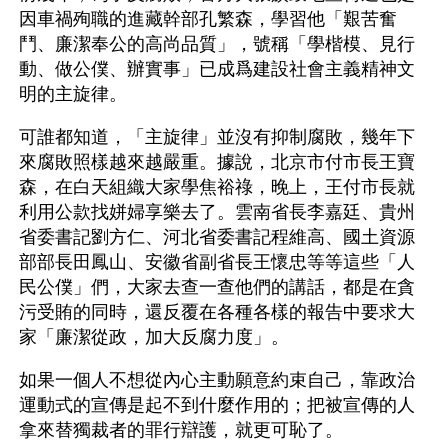
因車禍殉職的進藏幹部孔繁森，學習他「艱苦奮
鬥、廉潔奉公的高尚品質」，號稱「學楷模、見行
動、做公僕、辦實事」已成爲建設社會主義精神文
明的主旋律。
可誰都知道，「主旋律」並沒有抑制腐敗，幾年下
來腐敗照樣越來越嚴重。據說，北京市付市長王寶
森，在白天組織大家學焦裕祿，晚上，王付市長就
利用公款找姘婦享樂去了。雲南省長李嘉廷、貴州
省委書記劉方仁、河北省委書記程維高、國土資源
部部長田鳳山、安徽省副省長王懷忠等等這些「人
民公僕」們，大家去查一查他們的講話，都是在貪
污受賄的同時，還反覆在各種各樣的報告中要求大
家「廉潔從政，加大反腐力度」。
如果一個人不想從內心主動願意約束自己，靠政治
運動式的宣傳是起不到什麼作用的；把被宣傳的人
拿來替獨裁者的罪行辯護，就更可恥了。