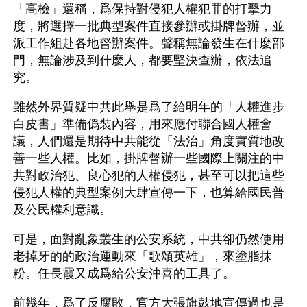
「高檢」還稱，爲保持對侵犯人權犯罪的打擊力
度，將選擇一批典型案件直接參辦或掛牌督辦，並
派工作組赴各地督辦案件。聲稱無論發生在什麼部
門，無論涉及到什麼人，都要堅決查辦，依法追
究。
雖然外界質疑中共此舉是爲了給明年的「人權進步
白皮書」準備僞裝內容，用來應付聯合國人權會
議，人們還是期待中共能從「法治」角度實質地改
善一些人權。比如，掛牌督辦一些國際上關注的中
共對政治犯、良心犯的人權侵犯，甚至可以把這些
侵犯人權的典型案例大肆宣傳一下，也算給國民普
及公民權利意識。
可是，面對亂象叢生的公安系統，中共卻仍然使用
老掉牙的的政治運動來「歌頌英雄」，來塗脂抹
粉。任長霞又成爲給公安沖喜的工具了。
前幾年，爲了反腐敗，官方大張旗鼓地宣傳過也是