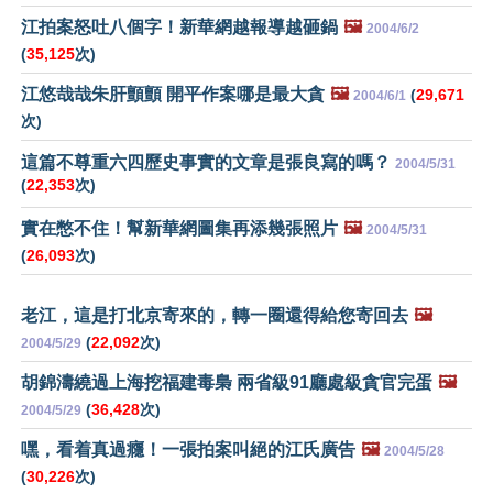
江拍案怒吐八個字！新華網越報導越砸鍋
🖼️
2004/6/2
(
35,125
次)
江悠哉哉朱肝顫顫 開平作案哪是最大貪
🖼️
(
29,671
2004/6/1
次)
這篇不尊重六四歷史事實的文章是張良寫的嗎？
2004/5/31
(
22,353
次)
實在憋不住！幫新華網圖集再添幾張照片
🖼️
2004/5/31
(
26,093
次)
老江，這是打北京寄來的，轉一圈還得給您寄回去
🖼️
(
22,092
次)
2004/5/29
胡錦濤繞過上海挖福建毒梟 兩省級91廳處級貪官完蛋
🖼️
(
36,428
次)
2004/5/29
嘿，看着真過癮！一張拍案叫絕的江氏廣告
🖼️
2004/5/28
(
30,226
次)