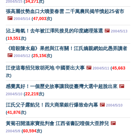
(
34,271
次)
2004/5/15
張高麗仗勢血口大噴姜春雲 二千萬農民揭竿憤起25省市
🖼️
(
47,003
次)
2004/5/14
沾上晦氣！去年被江澤民接見的印度總理落選
🖼️
2004/5/13
(
19,551
次)
《暗殺陳水扁》果然與江有關！江氏嫡親網如此愚弄讀者
🖼️
(
25,156
次)
2004/5/12
江使這毒招兒致胡死地 中國要出大事
🖼️
(
45,663
2004/5/11
次)
感覺真好！一個歷史故事讓我從臺灣大選中超脫出來
🖼️
(
22,219
次)
2004/5/10
江氏父子露餡兒！四大商業銀行爆致命內幕
🖼️
2004/5/10
(
41,876
次)
黃菊召開溫家寶批判會 江西省書記噎個大歪脖兒
🖼️
(
60,594
次)
2004/5/9