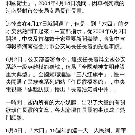
和國衛士」，2004年4月14日晚間，因車禍殉職的
河南登封市公安局女局長任長霞。
追悼會在4月17日就開過了，但是，到「六四」前夕
才突然熱鬧了起來：中宣部指示，從2004年6月2日
開始，中央及首都數十家重要新聞媒體，將集中宣
傳報導河南省登封市公安局長任長霞的先進事蹟。
6月2日，公安部簽署命令，追授任長霞爲全國公安
系統一級英雄模範稱號，稱爲「全國精神文明建設
重大典型」。全國婦聯追認「三八紅旗手」，團中
央開通了民族魂系列網站「任長霞檔案館」，中央
電視臺「焦點訪談」播出「長霞浩氣貫中州」。
一時間，國內所有的大小媒體，出現了大量的有關
歌頌任長霞的文章，各大論壇任長霞的事蹟成了熱
門話題。
6月4日，「六四」15週年的這一天，人民網、新華