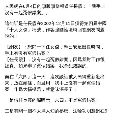
人民網在6月4日的頭版頭條報道任長霞：「我手上
沒有一起冤假錯案」。
這句話是任長霞在2002年12月11日獲得第四屆中國
「十大女傑」稱號，作客強國論壇時回答網友問題
說的：
【網友】：想問一下任女傑，幹公安這麼長時間，
手上有沒有冤假錯案？
【任長霞】：沒有一起冤假錯案，因爲我對工作很
認真。如果辦了冤假錯案，我會犯錯誤的。
而在「六四」這一天，這次談話被人民網重新翻出
來，放在頭條，而且用「我手上沒有一起冤假錯
案」作爲大幅標題，就意味深長了：
一是借任長霞的嘴暗示「六四」不是冤假錯案；
二是有關一個不太爲人知的祕密。法輪功明慧網在5