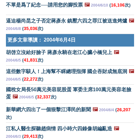
不單是爲了紀念──請用您的腳投票
🖼️
(
16,106
次)
2004/6/10
逼迫楊尚昆之子否定蔣彥永 鎮壓六四之罪江被送進烤爐
🖼️
(
35,036
次)
2004/6/8
更多文章導讀：
2004年6月4日
胡啓立沒給好臉子 蔣彥永騎在老江心臟小橋兒上
🖼️
(
41,831
次)
2004/6/5
這些數字駭人！上海幫不睬總理指揮 國企吞財成無底洞
🖼️
(
22,272
次)
2004/6/5
國稅女局長50萬元美容屁股蛋 軍委主席100萬元美容老臉
蛋
🖼️
(
32,337
次)
2004/6/5
新華網六四出了一個狠擊江澤民的新聞
🖼️
(
26,207
2004/6/4
次)
江私人醫生探聽趙病情 四小時六四錄像胡編亂造
🖼️
(
29,413
次)
2004/6/3