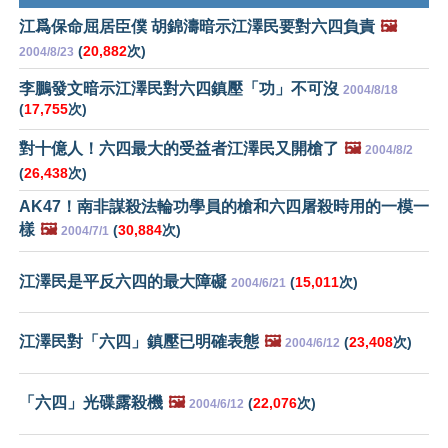
江爲保命屈居臣僕 胡錦濤暗示江澤民要對六四負責
🖼️
(
20,882
次)
2004/8/23
李鵬發文暗示江澤民對六四鎮壓「功」不可沒
2004/8/18
(
17,755
次)
對十億人！六四最大的受益者江澤民又開槍了
🖼️
2004/8/2
(
26,438
次)
AK47！南非謀殺法輪功學員的槍和六四屠殺時用的一模一
樣
🖼️
(
30,884
次)
2004/7/1
江澤民是平反六四的最大障礙
(
15,011
次)
2004/6/21
江澤民對「六四」鎮壓已明確表態
🖼️
(
23,408
次)
2004/6/12
「六四」光碟露殺機
🖼️
(
22,076
次)
2004/6/12