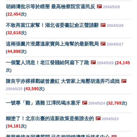
胡錦濤批示等於瞎掰 最高檢察院官逼民反
🖼️
2004/5/28
(
22,454
次)
不敢再當江家幫！湖北省委書記俞正聲請辭
🖼️
2004/5/28
(
32,618
次)
這兩張圖片泄露溫家寶與上海幫的最新戰局
🖼️
2004/5/27
(
44,898
次)
一個驚人消息！老江發賤給阿扁下了跪
🖼️
(
24,145
2004/5/26
次)
陳良宇赤裸裸戳破曾慶紅 大管家上海壓胡溫弄巧成拙
🖼️
(
43,590
次)
2004/5/25
一號專「雞」遇難 江澤民喝水塞牙
🖼️
(
32,769
次)
2004/5/24
糊塗了！北京出臺的這新政策是衝誰去的
🖼️
2004/5/23
(
34,181
次)