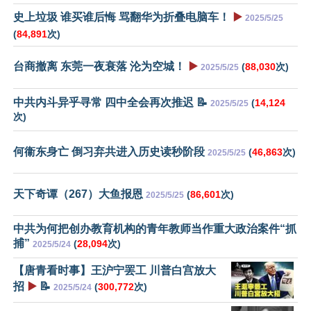
史上垃圾 谁买谁后悔 骂翻华为折叠电脑车！
▶️
2025/5/25
(
84,891
次)
台商撤离 东莞一夜衰落 沦为空城！
▶️
(
88,030
次)
2025/5/25
中共内斗异乎寻常 四中全会再次推迟 📝
(
14,124
2025/5/25
次)
何衞东身亡 倒习弃共进入历史读秒阶段
(
46,863
次)
2025/5/25
天下奇谭（267）大鱼报恩
(
86,601
次)
2025/5/25
中共为何把创办教育机构的青年教师当作重大政治案件“抓
捕”
(
28,094
次)
2025/5/24
【唐青看时事】王沪宁罢工 川普白宫放大
招
▶️
📝
(
300,772
次)
2025/5/24