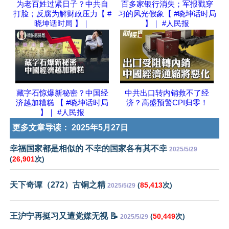
为老百姓过紧日子？中共自
百多家银行消失；军报戳穿
打脸；反腐为解财政压力【 #
习的风光假象【 #晓坤话时局
晓坤话时局 】｜
】｜ #人民报
藏字石惊爆新秘密？中国经
中共出口转内销救不了经
济越加糟糕 【 #晓坤话时局
济？高盛预警CPI归零！
】｜ #人民报
更多文章导读：
2025年5月27日
幸福国家都是相似的 不幸的国家各有其不幸
2025/5/29
(
26,901
次)
天下奇谭（272）古铜之精
(
85,413
次)
2025/5/29
王沪宁再挺习又遭党媒无视 📝
(
50,449
次)
2025/5/29