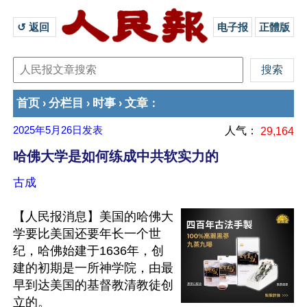
↺ 返回 
电子报
正體版
首页
分栏目
时事
文章
›
›
›
：
2025年5月26日
发表
人气：
29,164
哈佛大学是如何练成中共软实力的
古成
【人民报消息】美国的哈佛大
学要比美国还要年长一个世
纪，哈佛始建于1636年，创
建的初期是一所神学院，由最
早到达美国的基督教清教徒创
立的。
