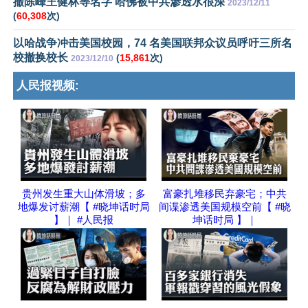
撤陈峰王健林等名字 哈佛被中共渗透水很深
2023/12/11
(
60,308
次)
以哈战争冲击美国校园，74 名美国联邦众议员呼吁三所名
校撤换校长
(
15,861
次)
2023/12/10
人民报视频:
贵州发生重大山体滑坡；多
富豪扎堆移民弃豪宅；中共
地爆发讨薪潮【 #晓坤话时局
间谍渗透美国规模空前【 #晓
】｜ #人民报
坤话时局 】｜