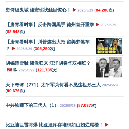
史诗级鬼城 雄安现状触目惊心！
▶️
(
84,280
次)
2025/5/29
【唐青看时事】反击跨国黑手 德州首开重拳
▶️
2025/5/29
(
82,548
次)
【唐青看时事】川普连出大招 留美梦煞车
？
▶️
(
305,250
次)
2025/5/29
胡锦涛雪耻 团派归来 汪洋胡春华双接班？
🖼️
📝
(
121,735
次)
2025/5/29
天下奇谭（271）太平军为何看不见这祖孙三人
2025/5/29
(
90,676
次)
中共铁蹄下的三代人（1）
(
87,037
次)
2025/5/28
比亚迪巨雷将爆 比亚迪库存堆积如山如烂尾楼！
▶️