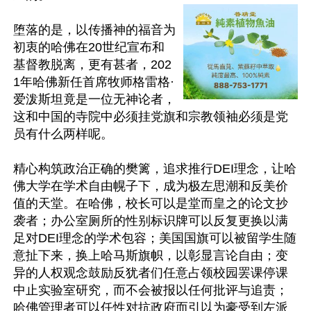
堕落的是，以传播神的福音为
初衷的哈佛在20世纪宣布和
基督教脱离，更有甚者，202
1年哈佛新任首席牧师格雷格·
爱泼斯坦竟是一位无神论者，
这和中国的寺院中必须挂党旗和宗教领袖必须是党
员有什么两样呢。

精心构筑政治正确的樊篱，追求推行DEI理念，让哈
佛大学在学术自由幌子下，成为极左思潮和反美价
值的天堂。在哈佛，校长可以是堂而皇之的论文抄
袭者；办公室厕所的性别标识牌可以反复更换以满
足对DEI理念的学术包容；美国国旗可以被留学生随
意扯下来，换上哈马斯旗帜，以彰显言论自由；变
异的人权观念鼓励反犹者们任意占领校园罢课停课
中止实验室研究，而不会被报以任何批评与追责；
哈佛管理者可以任性对抗政府而引以为豪受到左派