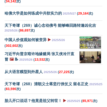
(
34,142
次)
哈佛大学是如何练成中共软实力的
(
29,164
次)
2025/5/27
天下奇谭（269）诚心念动佛号 能够峰回路转逢凶化吉
(
86,697
次)
2025/5/26
中国人价值观如何被变异
▶️
2025/5/26
(
302,602
次)
习近平向普京暗许地缘赌局 张又侠冷汗直
冒
🖼️
📝
(
13,532
次)
2025/5/26
从大语言糢型到外星人
(
27,225
次)
2025/5/26
天下奇谭（268）清朝义士蒋坚行侠仗义 留名正史
2025/5/25
(
83,590
次)
胎儿开口说话？他竟是祖父转世！
▶️
(
85,971
次)
2025/5/25