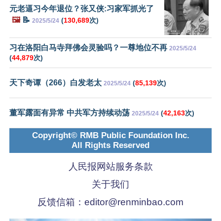
元老逼习今年退位？张又侠:习家军抓光了
🖼️
📝
(
130,689
次)
2025/5/24
习在洛阳白马寺拜佛会灵验吗？一尊地位不再
2025/5/24
(
44,879
次)
天下奇谭（266）白发老太
(
85,139
次)
2025/5/24
董军露面有异常 中共军方持续动荡
(
42,163
次)
2025/5/24
Copyright© RMB Public Foundation Inc.
All Rights Reserved
人民报网站服务条款
关于我们
反馈信箱：
editor@renminbao.com