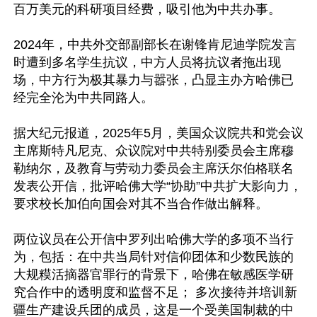
百万美元的科研项目经费，吸引他为中共办事。

2024年，中共外交部副部长在谢锋肯尼迪学院发言
时遭到多名学生抗议，中方人员将抗议者拖出现
场，中方行为极其暴力与嚣张，凸显主办方哈佛已
经完全沦为中共同路人。

据大纪元报道，2025年5月，美国众议院共和党会议
主席斯特凡尼克、众议院对中共特别委员会主席穆
勒纳尔，及教育与劳动力委员会主席沃尔伯格联名
发表公开信，批评哈佛大学“协助”中共扩大影向力，
要求校长加伯向国会对其不当合作做出解释。

两位议员在公开信中罗列出哈佛大学的多项不当行
为，包括：在中共当局针对信仰团体和少数民族的
大规糢活摘器官罪行的背景下，哈佛在敏感医学研
究合作中的透明度和监督不足； 多次接待并培训新
疆生产建设兵团的成员，这是一个受美国制裁的中