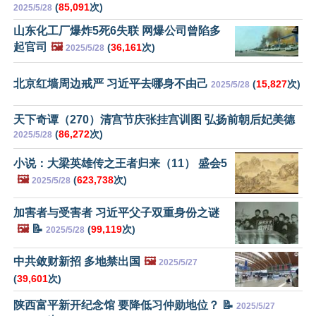
(
85,091
次)
2025/5/28
山东化工厂爆炸5死6失联 网爆公司曾陷多
起官司
🖼️
(
36,161
次)
2025/5/28
北京红墙周边戒严 习近平去哪身不由己
(
15,827
次)
2025/5/28
天下奇谭（270）清宫节庆张挂宫训图 弘扬前朝后妃美德
(
86,272
次)
2025/5/28
小说：大梁英雄传之王者归来（11） 盛会5
🖼️
(
623,738
次)
2025/5/28
加害者与受害者 习近平父子双重身份之谜
🖼️
📝
(
99,119
次)
2025/5/28
中共敛财新招 多地禁出国
🖼️
2025/5/27
(
39,601
次)
陕西富平新开纪念馆 要降低习仲勋地位？ 📝
2025/5/27