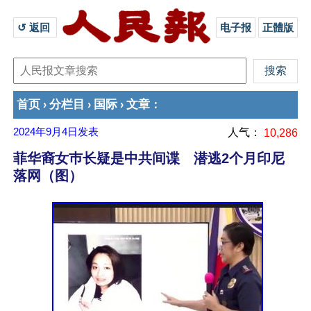
↺ 返回 
电子报
正體版
首页
分栏目
国际
文章
›
›
›
：
2024年9月4日
发表
人气：
10,286
菲华裔女巿长疑是中共间谍 潜逃2个月印尼
落网（图）