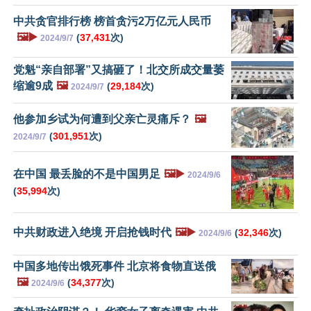
中共贪官排行榜 榜首贪污2万亿元人民币
🖼️▶️
(
37,431
次)
2024/9/7
党魁“亲自部署”又搞砸了！北交所成交量萎
缩逾9成
🖼️
(
29,184
次)
2024/9/7
他参加乡试为何遭到父亲亡灵痛斥？
🖼️
(
301,951
次)
2024/9/7
在中国 最丢脸的不是中国男足
🖼️▶️
2024/9/6
(
35,994
次)
中共财政进入绝境 开启抢钱时代
🖼️▶️
(
32,346
次)
2024/9/6
中国多地传出饿死事件 北京将食物直送俄
🖼️
(
34,377
次)
2024/9/6