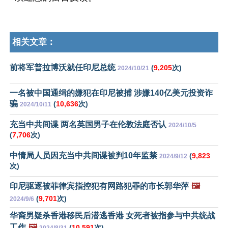
相关文章：
前将军普拉博沃就任印尼总统
(
9,205
次)
2024/10/21
一名被中国通缉的嫌犯在印尼被捕 涉嫌140亿美元投资诈
骗
(
10,636
次)
2024/10/11
充当中共间谍 两名英国男子在伦敦法庭否认
2024/10/5
(
7,706
次)
中情局人员因充当中共间谍被判10年监禁
(
9,823
2024/9/12
次)
印尼驱逐被菲律宾指控犯有网路犯罪的市长郭华萍
🖼️
(
9,701
次)
2024/9/6
华裔男疑杀香港移民后潜逃香港 女死者被指参与中共统战
工作
🖼️
(
10,591
次)