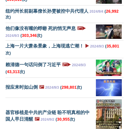
纽约州长前副幕僚长孙雯被控中共代理人
(
26,992
2024/9/4
次)
他们像没有嘴的蜉蝣 死的悄无声息
🖼️▶️
(
303,346
次)
2024/9/3
上海一片大萧条景象，上海现逃亡潮！
▶️
(
35,801
2024/9/3
次)
赖清德一句话问倒了习近平
🖼️▶️
2024/9/3
(
43,313
次)
报应来时如山倒
🖼️
(
298,801
次)
2024/9/3
器官移植是中共的产业链 盼不明真相的中
国人早日清醒
🖼️
(
30,955
次)
2024/9/2