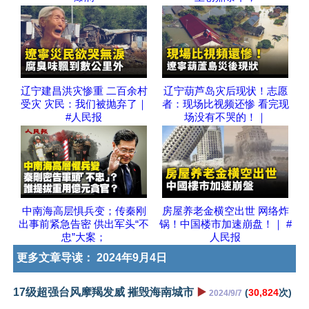
辽宁建昌洪灾惨重 二百余村
辽宁葫芦岛灾后现状！志愿
受灾 灾民：我们被抛弃了｜
者：现场比视频还惨 看完现
#人民报
场没有不哭的！｜
中南海高层惧兵变；传秦刚
房屋养老金横空出世 网络炸
出事前紧急告密 供出军头“不
锅！中国楼市加速崩盘！｜ #
忠”大案；
人民报
更多文章导读：
2024年9月4日
17级超强台风摩羯发威 摧毁海南城市
▶️
(
30,824
次)
2024/9/7