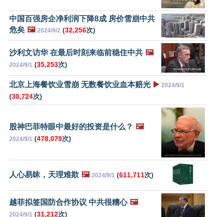
中国百强房企净利润下降8成 房价雪崩中共
危矣
🖼️
(
32,256
次)
2024/9/2
沙利文访华 在最后时刻来临前稳住中共
🖼️
(
35,253
次)
2024/9/1
北京上海餐饮业雪崩 无数餐饮业血本赔光
▶️
2024/9/1
(
30,724
次)
股神巴菲特眼中最好的投资是什么？
🖼️
(
478,079
次)
2024/9/1
人心易昧，天理难欺
🖼️
(
611,711
次)
2024/9/1
越菲拟签国防合作协议 中共很糟心
🖼️
(
31,212
次)
2024/9/1