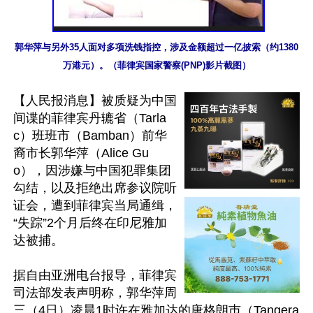
郭华萍与另外35人面对多项洗钱指控，涉及金额超过一亿披索（约1380
万港元）。（菲律宾国家警察(PNP)影片截图）
【人民报消息】被质疑为中国
间谍的菲律宾丹辘省（Tarla
c）班班市（Bamban）前华
裔市长郭华萍（Alice Gu
o），因涉嫌与中国犯罪集团
勾结，以及拒绝出席参议院听
证会，遭到菲律宾当局通缉，
“失踪”2个月后终在印尼雅加
达被捕。

据自由亚洲电台报导，菲律宾
司法部发表声明称，郭华萍周
三（4日）凌晨1时许在雅加达的唐格朗巿（Tangera