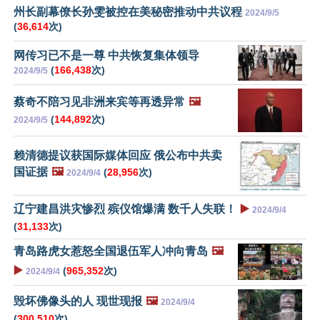
州长副幕僚长孙雯被控在美秘密推动中共议程
2024/9/5
(
36,614
次)
网传习已不是一尊 中共恢复集体领导
(
166,438
次)
2024/9/5
蔡奇不陪习见非洲来宾等再透异常
🖼️
(
144,892
次)
2024/9/5
赖清德提议获国际媒体回应 俄公布中共卖
国证据
🖼️
(
28,956
次)
2024/9/4
辽宁建昌洪灾惨烈 殡仪馆爆满 数千人失联！
▶️
2024/9/4
(
31,133
次)
青岛路虎女惹怒全国退伍军人冲向青岛
🖼️
▶️
(
965,352
次)
2024/9/4
毁坏佛像头的人 现世现报
🖼️
2024/9/4
(
300,510
次)