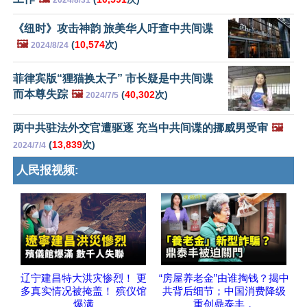
2024/8/31
《纽时》攻击神韵 旅美华人吁查中共间谍
🖼️
(
10,574
次)
2024/8/24
菲律宾版“狸猫换太子” 市长疑是中共间谍
而本尊失踪
🖼️
(
40,302
次)
2024/7/5
两中共驻法外交官遭驱逐 充当中共间谍的挪威男受审
🖼️
(
13,839
次)
2024/7/4
人民报视频:
辽宁建昌特大洪灾惨烈！ 更
“房屋养老金”由谁掏钱？揭中
多真实情况被掩盖！ 殡仪馆
共背后细节；中国消费降级
爆满
重创鼎泰丰，