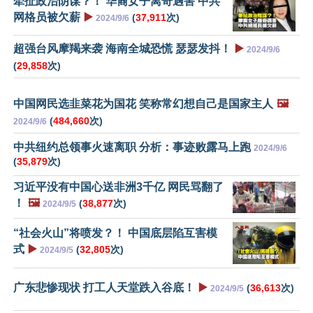
牵扯政治阴谋？！ 华裔女子离奇遇害 中共
网格员被欠薪
▶️
(
37,911
次)
2024/9/6
超强台风摩羯来袭 海南全城恐慌 瑟瑟发抖！
▶️
2024/9/6
(
29,858
次)
中国网民选韭菜花为国花 笑称常幻想自己是国家主人
🖼️
(
484,660
次)
2024/9/6
中共纽约总领事火速离职 分析：事迹败露马上跑
2024/9/6
(
35,879
次)
习近平没有中国心送非洲3千亿 网民骂翻了
！
🖼️
(
38,877
次)
2024/9/5
“社会火山”将喷发？！ 中国底层陷互害模
式
▶️
(
32,805
次)
2024/9/5
广东悲惨现状 打工人天堂跌入谷底！
▶️
(
36,613
次)
2024/9/5