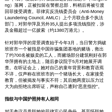
ng）落网，正被扣留在警察总部，料稍后将被引渡
回菲接受调查。菲律宾反洗钱委员会（Anti-Money 
Laundering Council, AMLC）上个月联合多个执法
部门，对郭华萍及另外35人提出多项洗钱指控，涉
及金额超过一亿披索（约1380万港元）。

针对郭华萍的背景调查始于今年3月，当日警方捣破
班班市一个被指是中国诈骗集团基地的赌场，救出
了约700名被贩卖的工人，而赌场部分建筑刚好在郭
华萍拥有的土地上，随后参议院于5月对她展开调
查。在听证会上，她对自己的童年背景和教育语焉
不详，仅声称在班班市的一个猪场长大，在家接受
教育，但被揭发与事实不符；其后她两度以压力过
大为由拒绝出席听证，声称自己遭到“恶意指控”。

指纹与中国护照持有人相同
对于参议员质疑她的菲律宾公民身份，甚至怀疑她