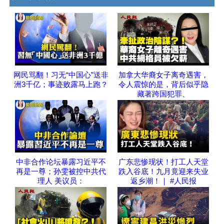
网民骂翻！习无“中国心”送非
加拿大华裔女子离奇遇害，
洲3千亿；事迹败露马上跑？
令人震惊的是，背后似乎隐
藏著跨国犯罪、
中非合作论坛暴露习近平不
广东悲惨现状！打工人天堂
再是一尊；孙雯被控中共代
跌入谷底！九月竟迎来失业
理人 美议员：
返乡潮！｜ #人民报