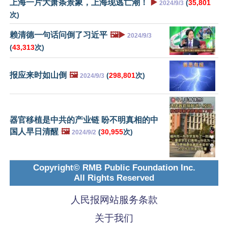
上海一片大萧条景象，上海现逃亡潮！
▶️
(
35,801
2024/9/3
次)
赖清德一句话问倒了习近平
🖼️▶️
2024/9/3
(
43,313
次)
报应来时如山倒
🖼️
(
298,801
次)
2024/9/3
器官移植是中共的产业链 盼不明真相的中
国人早日清醒
🖼️
(
30,955
次)
2024/9/2
Copyright© RMB Public Foundation Inc.
All Rights Reserved
人民报网站服务条款
关于我们