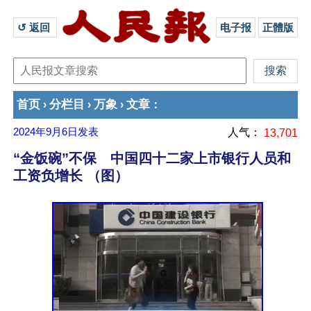
↺ 返回 
电子报
正體版
首页
分栏目
万象
文章
›
›
›
：
2024年9月6日
发表
人气：
13,701
“金饭碗”不保 中国四十二家上市银行人员和
工资负增长 （图）