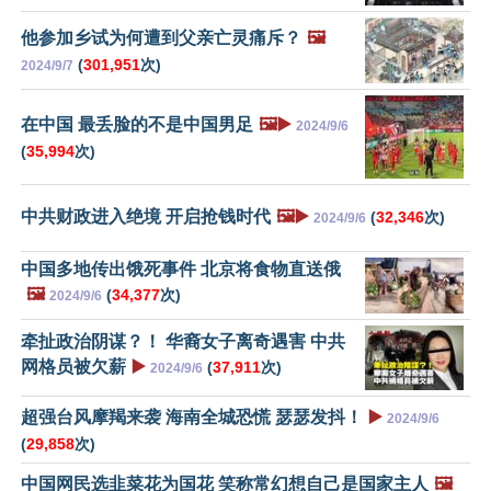
他参加乡试为何遭到父亲亡灵痛斥？
🖼️
(
301,951
次)
2024/9/7
在中国 最丢脸的不是中国男足
🖼️▶️
2024/9/6
(
35,994
次)
中共财政进入绝境 开启抢钱时代
🖼️▶️
(
32,346
次)
2024/9/6
中国多地传出饿死事件 北京将食物直送俄
🖼️
(
34,377
次)
2024/9/6
牵扯政治阴谋？！ 华裔女子离奇遇害 中共
网格员被欠薪
▶️
(
37,911
次)
2024/9/6
超强台风摩羯来袭 海南全城恐慌 瑟瑟发抖！
▶️
2024/9/6
(
29,858
次)
中国网民选韭菜花为国花 笑称常幻想自己是国家主人
🖼️