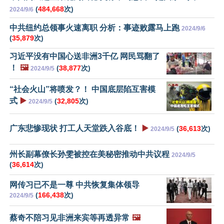
(
484,668
次)
2024/9/6
中共纽约总领事火速离职 分析：事迹败露马上跑
2024/9/6
(
35,879
次)
习近平没有中国心送非洲3千亿 网民骂翻了
！
🖼️
(
38,877
次)
2024/9/5
“社会火山”将喷发？！ 中国底层陷互害模
式
▶️
(
32,805
次)
2024/9/5
广东悲惨现状 打工人天堂跌入谷底！
▶️
(
36,613
次)
2024/9/5
州长副幕僚长孙雯被控在美秘密推动中共议程
2024/9/5
(
36,614
次)
网传习已不是一尊 中共恢复集体领导
(
166,438
次)
2024/9/5
蔡奇不陪习见非洲来宾等再透异常
🖼️