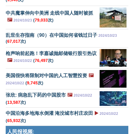
中共魔掌伸向中美洲 走线中国人随时被抓
🖼️
(
79,033
次)
2024/10/23
乱世生存指南（90）在中国如何省钱过日子
2024/10/23
(
67,017
次)
枪声响前起跑！李嘉诚抛邮储银行股引热议
🖼️
(
76,497
次)
2024/10/22
美国很快将限制对中国的人工智慧投资
🖼️
(
9,745
次)
2024/10/22
张欣: 病急乱下药的中国股市
🖼️
2024/10/22
(
13,587
次)
中国沿海多地海水倒灌 淹没城市村庄农田
▶️
2024/10/22
(
65,932
次)
人民报视频: