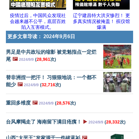
疫情过后，中国民众发现社
辽宁建昌特大洪灾惨烈！ 更
会越来越不公平，底层百姓
多真实情况被掩盖！ 殡仪馆
陷入互害模式。
爆满
更多文章导读：
2024年9月6日
男足是中共政坛的缩影 被党魁指点一定烂
尾
🖼️
(
28,961
次)
2024/9/9
替非洲捏一把汗！ 习狠狠地说：一个都不
能少
🖼️
(
32,716
次)
2024/9/9
重回多维度
🖼️
(
28,576
次)
2024/9/9
台风摩羯走了 海南留下满目疮痍！
▶️
(
28,332
次)
2024/9/9
山西“太平王”发家源于一件破蓝衫
🖼️