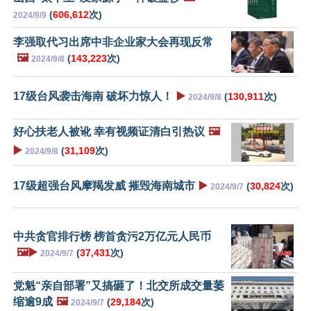
(
606,612
次)
2024/9/9
李强取代习出席中非企业家大会再现反常
🖼️
(
143,223
次)
2024/9/8
17级台风袭击海南 破坏力惊人！
▶️
(
130,911
次)
2024/9/8
好心扶老人被讹 幸有视频证清白引热议
🖼️
▶️
(
31,109
次)
2024/9/8
17级超强台风摩羯发威 摧毁海南城市
▶️
(
30,824
次)
2024/9/7
中共贪官排行榜 榜首贪污2万亿元人民币
🖼️▶️
(
37,431
次)
2024/9/7
党魁“亲自部署”又搞砸了！北交所成交量萎
缩逾9成
🖼️
(
29,184
次)
2024/9/7