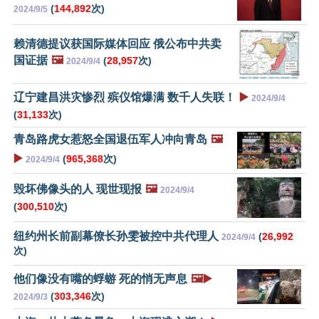
(
144,892
次)
2024/9/5
赖清德提议获国际媒体回应 俄公布中共卖
国证据
🖼️
(
28,957
次)
2024/9/4
辽宁建昌洪灾惨烈 殡仪馆爆满 数千人失联！
▶️
2024/9/4
(
31,133
次)
青岛路虎女惹怒全国退伍军人冲向青岛
🖼️
▶️
(
965,368
次)
2024/9/4
毁坏佛像头的人 现世现报
🖼️
2024/9/4
(
300,510
次)
纽约州长前副幕僚长孙雯被控中共代理人
(
26,992
2024/9/4
次)
他们像没有嘴的蜉蝣 死的悄无声息
🖼️▶️
(
303,346
次)
2024/9/3