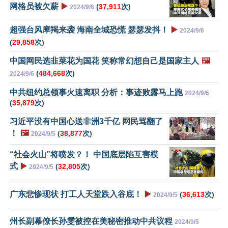
网格员被欠薪
▶️
(
37,911
次)
2024/9/6
超强台风摩羯来袭 海南全城恐慌 瑟瑟发抖！
▶️
2024/9/6
(
29,858
次)
中国网民选韭菜花为国花 笑称常幻想自己是国家主人
🖼️
(
484,668
次)
2024/9/6
中共纽约总领事火速离职 分析：事迹败露马上跑
2024/9/6
(
35,879
次)
习近平没有中国心送非洲3千亿 网民骂翻了
！
🖼️
(
38,877
次)
2024/9/5
“社会火山”将喷发？！ 中国底层陷互害模
式
▶️
(
32,805
次)
2024/9/5
广东悲惨现状 打工人天堂跌入谷底！
▶️
(
36,613
次)
2024/9/5
州长副幕僚长孙雯被控在美秘密推动中共议程
2024/9/5