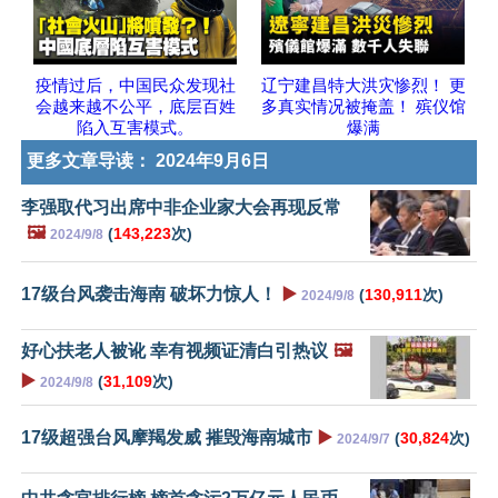
疫情过后，中国民众发现社
辽宁建昌特大洪灾惨烈！ 更
会越来越不公平，底层百姓
多真实情况被掩盖！ 殡仪馆
陷入互害模式。
爆满
更多文章导读：
2024年9月6日
李强取代习出席中非企业家大会再现反常
🖼️
(
143,223
次)
2024/9/8
17级台风袭击海南 破坏力惊人！
▶️
(
130,911
次)
2024/9/8
好心扶老人被讹 幸有视频证清白引热议
🖼️
▶️
(
31,109
次)
2024/9/8
17级超强台风摩羯发威 摧毁海南城市
▶️
(
30,824
次)
2024/9/7