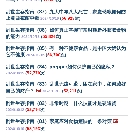
(
59,009
次)
2024/10/20
乱世生存指南（87）九人中毒八人死亡，家庭储粮如何防
止黄曲霉菌中毒
(
56,923
次)
2024/10/19
乱世生存指南（86）如何真正掌握非常时期野外获取食物
的能力
(
55,826
次)
2024/10/18
乱世生存指南（85）有一种不健康食品，是中国大妈认为
它不健康
(
56,700
次)
2024/10/16
乱世生存指南（84）prepper如何保护自己的隐私？
(
52,770
次)
2024/10/15
乱世生存指南（83）乱世无路可退，困在家中，如何藏好
自己的财产？
🖼️
(
52,211
次)
2024/10/13
乱世生存指南（82）非常时期，什么技能才是硬通货
(
52,794
次)
2024/10/12
乱世生存指南（81）家庭应对食物短缺的十条对策
🖼️
(
53,193
次)
2024/10/10