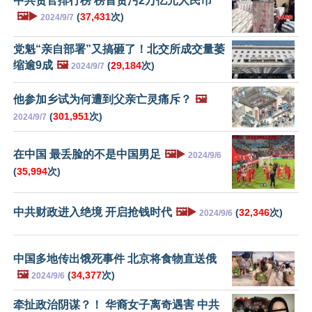
中共贪官排行榜 榜首贪污2万亿元人民币
🖼️▶️
(
37,431
次)
2024/9/7
党魁“亲自部署”又搞砸了！北交所成交量萎
缩逾9成
🖼️
(
29,184
次)
2024/9/7
他参加乡试为何遭到父亲亡灵痛斥？
🖼️
(
301,951
次)
2024/9/7
在中国 最丢脸的不是中国男足
🖼️▶️
2024/9/6
(
35,994
次)
中共财政进入绝境 开启抢钱时代
🖼️▶️
(
32,346
次)
2024/9/6
中国多地传出饿死事件 北京将食物直送俄
🖼️
(
34,377
次)
2024/9/6
牵扯政治阴谋？！ 华裔女子离奇遇害 中共