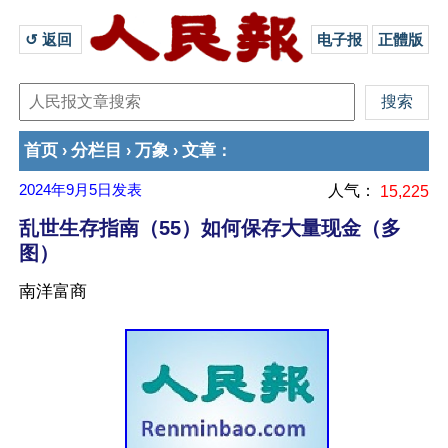
↺ 返回 
电子报
正體版
首页
分栏目
万象
文章
›
›
›
：
2024年9月5日
发表
人气：
15,225
乱世生存指南（55）如何保存大量现金（多
图）
南洋富商