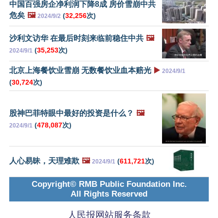
中国百强房企净利润下降8成 房价雪崩中共
危矣
🖼️
(
32,256
次)
2024/9/2
沙利文访华 在最后时刻来临前稳住中共
🖼️
(
35,253
次)
2024/9/1
北京上海餐饮业雪崩 无数餐饮业血本赔光
▶️
2024/9/1
(
30,724
次)
股神巴菲特眼中最好的投资是什么？
🖼️
(
478,087
次)
2024/9/1
人心易昧，天理难欺
🖼️
(
611,721
次)
2024/9/1
Copyright© RMB Public Foundation Inc.
All Rights Reserved
人民报网站服务条款