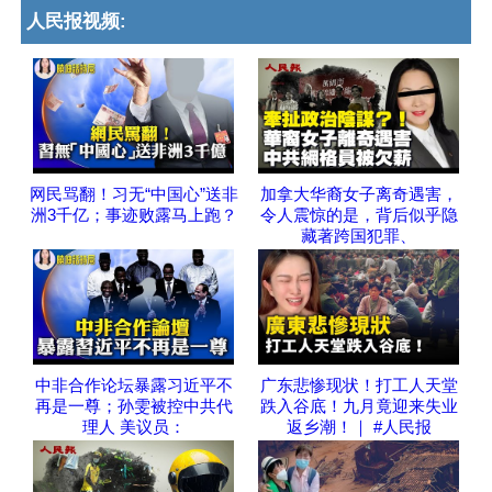
人民报视频:
网民骂翻！习无“中国心”送非
加拿大华裔女子离奇遇害，
洲3千亿；事迹败露马上跑？
令人震惊的是，背后似乎隐
藏著跨国犯罪、
中非合作论坛暴露习近平不
广东悲惨现状！打工人天堂
再是一尊；孙雯被控中共代
跌入谷底！九月竟迎来失业
理人 美议员：
返乡潮！｜ #人民报