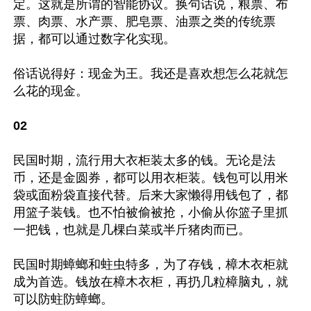
定。这就是所谓的智能协议。换句话说，粮票、布
票、肉票、水产票、肥皂票、油票之类的传统票
据，都可以通过数字化实现。

俗话说得好：现金为王。我还是喜欢想怎么花就怎
么花的现金。

02
民国时期，流行用大衣柜装太多的钱。无论是法
币，还是金圆券，都可以用衣柜装。钱包可以用米
袋或面粉袋直接代替。后来大家懒得用钱包了，都
用篮子装钱。也不怕被偷被抢，小偷从你篮子里抓
一把钱，也就是几棵白菜或半斤猪肉而已。

民国时期蟑螂和蛀虫特多，为了存钱，樟木衣柜就
成为首选。钱放在樟木衣柜，再扔几粒樟脑丸，就
可以防蛀防蟑螂。
