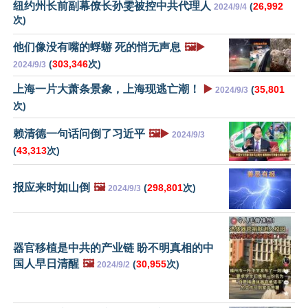
纽约州长前副幕僚长孙雯被控中共代理人
(
26,992
2024/9/4
次)
他们像没有嘴的蜉蝣 死的悄无声息
🖼️▶️
(
303,346
次)
2024/9/3
上海一片大萧条景象，上海现逃亡潮！
▶️
(
35,801
2024/9/3
次)
赖清德一句话问倒了习近平
🖼️▶️
2024/9/3
(
43,313
次)
报应来时如山倒
🖼️
(
298,801
次)
2024/9/3
器官移植是中共的产业链 盼不明真相的中
国人早日清醒
🖼️
(
30,955
次)
2024/9/2