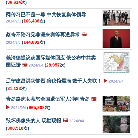
(
36,614
次)
网传习已不是一尊 中共恢复集体领导
(
166,438
次)
2024/9/5
蔡奇不陪习见非洲来宾等再透异常
🖼️
(
144,892
次)
2024/9/5
赖清德提议获国际媒体回应 俄公布中共卖
国证据
🖼️
(
28,957
次)
2024/9/4
辽宁建昌洪灾惨烈 殡仪馆爆满 数千人失联！
▶️
2024/9/4
(
31,133
次)
青岛路虎女惹怒全国退伍军人冲向青岛
🖼️
▶️
(
965,368
次)
2024/9/4
毁坏佛像头的人 现世现报
🖼️
2024/9/4
(
300,510
次)