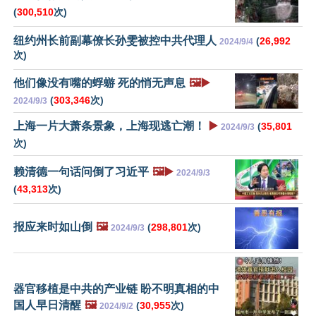
(
300,510
次)
纽约州长前副幕僚长孙雯被控中共代理人
(
26,992
2024/9/4
次)
他们像没有嘴的蜉蝣 死的悄无声息
🖼️▶️
(
303,346
次)
2024/9/3
上海一片大萧条景象，上海现逃亡潮！
▶️
(
35,801
2024/9/3
次)
赖清德一句话问倒了习近平
🖼️▶️
2024/9/3
(
43,313
次)
报应来时如山倒
🖼️
(
298,801
次)
2024/9/3
器官移植是中共的产业链 盼不明真相的中
国人早日清醒
🖼️
(
30,955
次)
2024/9/2