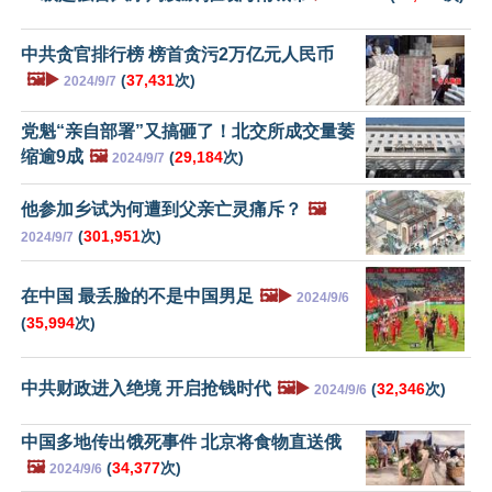
中共贪官排行榜 榜首贪污2万亿元人民币
🖼️▶️
(
37,431
次)
2024/9/7
党魁“亲自部署”又搞砸了！北交所成交量萎
缩逾9成
🖼️
(
29,184
次)
2024/9/7
他参加乡试为何遭到父亲亡灵痛斥？
🖼️
(
301,951
次)
2024/9/7
在中国 最丢脸的不是中国男足
🖼️▶️
2024/9/6
(
35,994
次)
中共财政进入绝境 开启抢钱时代
🖼️▶️
(
32,346
次)
2024/9/6
中国多地传出饿死事件 北京将食物直送俄
🖼️
(
34,377
次)
2024/9/6