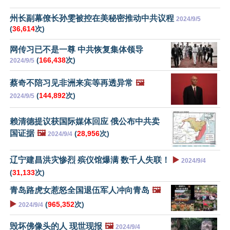
州长副幕僚长孙雯被控在美秘密推动中共议程
2024/9/5
(
36,614
次)
网传习已不是一尊 中共恢复集体领导
(
166,438
次)
2024/9/5
蔡奇不陪习见非洲来宾等再透异常
🖼️
(
144,892
次)
2024/9/5
赖清德提议获国际媒体回应 俄公布中共卖
国证据
🖼️
(
28,956
次)
2024/9/4
辽宁建昌洪灾惨烈 殡仪馆爆满 数千人失联！
▶️
2024/9/4
(
31,133
次)
青岛路虎女惹怒全国退伍军人冲向青岛
🖼️
▶️
(
965,352
次)
2024/9/4
毁坏佛像头的人 现世现报
🖼️
2024/9/4