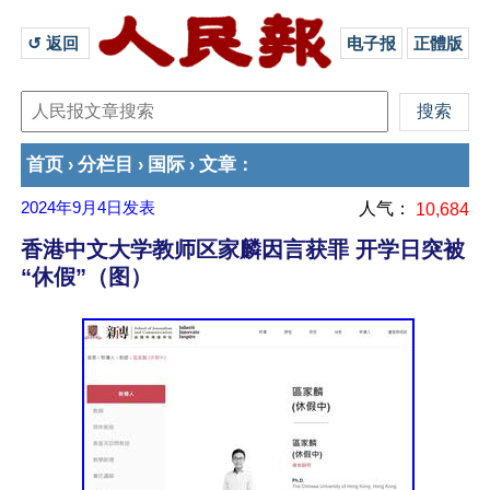
↺ 返回 
电子报
正體版
首页
分栏目
国际
文章
›
›
›
：
2024年9月4日
发表
人气：
10,684
香港中文大学教师区家麟因言获罪 开学日突被
“休假”（图）