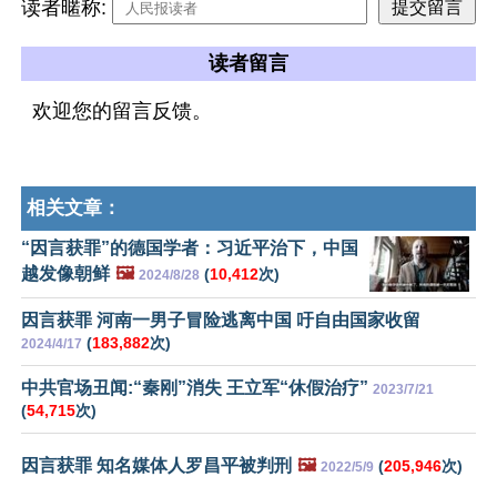
读者暱称:
读者留言
欢迎您的留言反馈。
相关文章：
“因言获罪”的德国学者：习近平治下，中国
越发像朝鲜
🖼️
(
10,412
次)
2024/8/28
因言获罪 河南一男子冒险逃离中国 吁自由国家收留
(
183,882
次)
2024/4/17
中共官场丑闻:“秦刚”消失 王立军“休假治疗”
2023/7/21
(
54,715
次)
因言获罪 知名媒体人罗昌平被判刑
🖼️
(
205,946
次)
2022/5/9