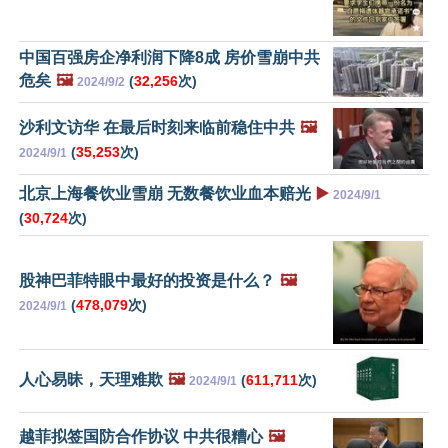
中国百强房企净利润下降8成 房价雪崩中共
危矣
🖼️
(
32,256
次)
2024/9/2
沙利文访华 在最后时刻来临前稳住中共
🖼️
(
35,253
次)
2024/9/1
北京上海餐饮业雪崩 无数餐饮业血本赔光
▶️
2024/9/1
(
30,724
次)
股神巴菲特眼中最好的投资是什么？
🖼️
(
478,079
次)
2024/9/1
人心易昧，天理难欺
🖼️
(
611,711
次)
2024/9/1
越菲拟签国防合作协议 中共很糟心
🖼️