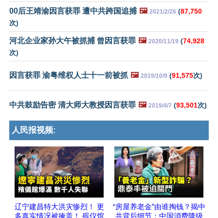
00后王靖渝因言获罪 遭中共跨国追捕
🖼️
(
87,750
2021/2/26
次)
河北企业家孙大午被抓捕 曾因言获罪
🖼️
(
74,928
2020/11/19
次)
因言获罪 渝粤维权人士十一前被抓
🖼️
(
91,575
次)
2019/10/9
中共鼓励告密 清大师大教授因言获罪
🖼️
(
93,501
次)
2019/4/7
人民报视频:
辽宁建昌特大洪灾惨烈！ 更
“房屋养老金”由谁掏钱？揭中
多真实情况被掩盖！ 殡仪馆
共背后细节；中国消费降级