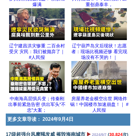
爆满
重创鼎泰丰，
辽宁建昌洪灾惨重 二百余村
辽宁葫芦岛灾后现状！志愿
受灾 灾民：我们被抛弃了｜
者：现场比视频还惨 看完现
#人民报
场没有不哭的！｜
中南海高层惧兵变；传秦刚
房屋养老金横空出世 网络炸
出事前紧急告密 供出军头“不
锅！中国楼市加速崩盘！｜ #
忠”大案；
人民报
更多文章导读：
2024年9月4日
17级超强台风摩羯发威 摧毁海南城市
▶️
(
30,824
次)
2024/9/7