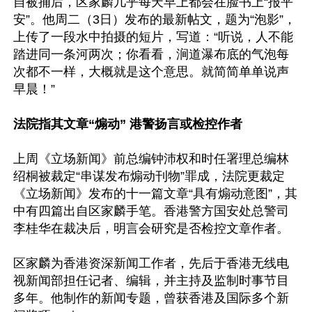
自被捕后，区家麟几乎每天早上都会在脸书上“报平
安”。他周二（3日）发布的最新帖文，题为“泡影”，
上传了一段水中拍摄的短片，写道：“听说，人不能
踏进同一条河两次；你看看，涧道瀑布底的气泡每
次都不一样，大概就是这个意思。就简简单单说声
早晨！”

法院指其文章“煽动” 港警扬言或检控作者
上周《立场新闻》前总编钟沛权和时任署理总编林
绍桐被裁定“串谋发布煽动刊物”罪成，法院更裁定
《立场新闻》发布的十一篇文章“具有煽动意图”，其
中有四篇出自区家麟手笔。香港警方国安处总警司
李桂华在裁决后，明言会研究是否检控文章作者。

区家麟为香港资深新闻工作者，先后于香港无线电
视新闻部担任记者、编辑，并主持及监制时事节目
多年。他制作的新闻专题，曾获香港及国际多个新