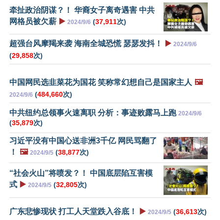
牵扯政治阴谋？！ 华裔女子离奇遇害 中共
网格员被欠薪
▶️
(
37,911
次)
2024/9/6
超强台风摩羯来袭 海南全城恐慌 瑟瑟发抖！
▶️
2024/9/6
(
29,858
次)
中国网民选韭菜花为国花 笑称常幻想自己是国家主人
🖼️
(
484,660
次)
2024/9/6
中共纽约总领事火速离职 分析：事迹败露马上跑
2024/9/6
(
35,879
次)
习近平没有中国心送非洲3千亿 网民骂翻了
！
🖼️
(
38,877
次)
2024/9/5
“社会火山”将喷发？！ 中国底层陷互害模
式
▶️
(
32,805
次)
2024/9/5
广东悲惨现状 打工人天堂跌入谷底！
▶️
(
36,613
次)
2024/9/5