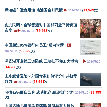
煤油罐车运食用油 粮油国企引民愤
▶️
(
39,543
次)
2024/7/11
皮尤民调：全球普遍对中国和习近平持负面
态度
🖼️▶️
(
39,953
次)
2024/7/11
中国超过95%银行向员工“反向讨薪”
🖼️
(
36,822
次)
2024/7/10
洞庭湖开启第三道防线 三峡扛不住加大泄洪！
▶️
2024/7/10
(
44,268
次)
山东舰曾遇险？外国专家如何评价中共航母
战力
🖼️
(
53,594
次)
2024/7/10
习搬石头砸自己脚 成功把这四国推向北约
(
39,999
2024/7/10
次)
中国多地儿童感染腺病毒 疑似与有人释放