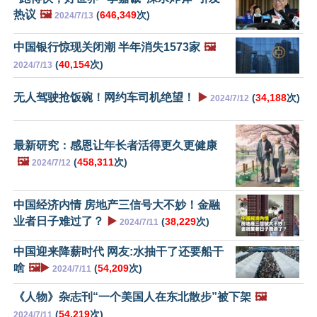
热议
🖼️
(
646,349
次)
2024/7/13
中国银行惊现关闭潮 半年消失1573家
🖼️
(
40,154
次)
2024/7/13
无人驾驶抢饭碗！网约车司机绝望！
▶️
(
34,188
次)
2024/7/12
最新研究：感恩让年长者活得更久更健康
🖼️
(
458,311
次)
2024/7/12
中国经济内情 房地产三信号大不妙！金融
业者日子难过了？
▶️
(
38,229
次)
2024/7/11
中国迎来降薪时代 网友:水抽干了还要船干
啥
🖼️▶️
(
54,209
次)
2024/7/11
《人物》杂志刊“一个美国人在东北散步”被下架
🖼️
(
54,219
次)
2024/7/11