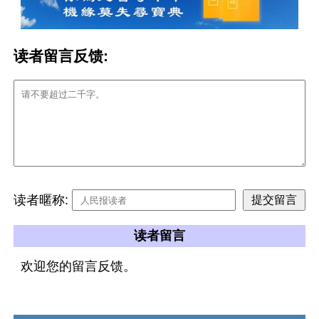
读者留言反馈:
读者暱称:
读者留言
欢迎您的留言反馈。