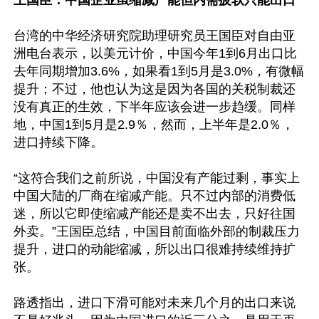
王国臣：中国企业虽缩减产能但内需疲软只能出口
台湾的中华经济研究院助理研究员王国臣对自由亚
洲电台表示，以美元计价，中国今年1到6月出口比
去年同期增加3.6%，如果看1到5月是3.0%，有微幅
提升；不过，他也认为这是因为各国的关税制裁还
没有真正的生效，下半年应该会进一步趋缓。同样
地，中国1到5月是2.9％，然而，上半年是2.0％，
进口持续下降。

“这符合我们之前所说，中国没有产能过剩，事实上
中国大陆的厂商在缩减产能。只不过内部的消费低
迷，所以它即使缩减产能还是卖不出去，只好往国
外卖。”王国臣总结，中国目前面临外部的制裁压力
提升，进口的动能缩减，所以出口很难持续维持扩
张。

路透指出，进口下滑可能对未来几个月的出口来说