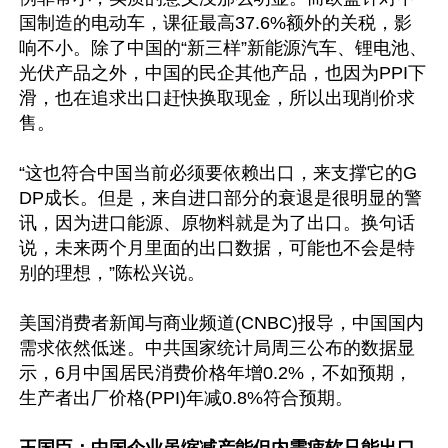
国制造的电动车，课征最高37.6%额外的关税，影
响不小。除了中国的“新三样”新能源汽车、锂电池、
光伏产品之外，中国的民企其他产品，也因为PPI下
滑，也在追求出口赶快换取现金，所以出现削价求
售。

“这也符合中国当前必须要依赖出口，来支撑它的G
DP成长。但是，来自进口部分的衰退是很明显的警
讯，因为进口能源、原物料就是为了出口。换句话
说，未来两个月里面的出口数据，可能也不会是特
别的理想，”陈松兴说。

美国消费者新闻与商业频道(CNBC)报导，中国国内
需求依然低迷。中共国家统计局周三公布的数据显
示，6月中国居民消费价格年增0.2%，不如预期，
生产者出厂价格(PPI)年减0.8%符合预期。
