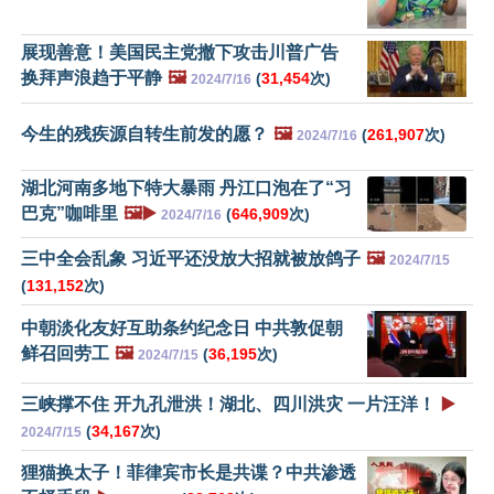
展现善意！美国民主党撤下攻击川普广告
换拜声浪趋于平静
🖼️
(
31,454
次)
2024/7/16
今生的残疾源自转生前发的愿？
🖼️
(
261,907
次)
2024/7/16
湖北河南多地下特大暴雨 丹江口泡在了“习
巴克”咖啡里
🖼️▶️
(
646,909
次)
2024/7/16
三中全会乱象 习近平还没放大招就被放鸽子
🖼️
2024/7/15
(
131,152
次)
中朝淡化友好互助条约纪念日 中共敦促朝
鲜召回劳工
🖼️
(
36,195
次)
2024/7/15
三峡撑不住 开九孔泄洪！湖北、四川洪灾 一片汪洋！
▶️
(
34,167
次)
2024/7/15
狸猫换太子！菲律宾市长是共谍？中共渗透