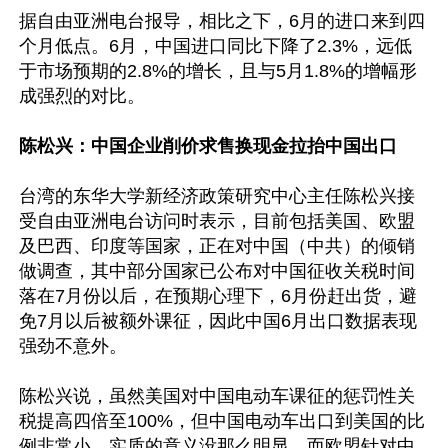
据自由亚洲电台报导，相比之下，6月的进口来到四
个月低点。6月，中国进口同比下降了2.3%，远低
于市场预期的2.8%的增长，且与5月1.8%的增幅形
成强烈的对比。

陈松兴：中国企业削价求售换现金拉抬中国出口
台湾的东华大学新经济政策研究中心主任陈松兴接
受自由亚洲电台访问时表示，目前包括美国、欧盟
及巴西、印度等国家，正在对中国（中共）的倾销
做调查，其中部分国家已公布对中国征收关税时间
落在7月份以后，在预期心理下，6月份赶出货，避
免7月以后被额外课征，因此中国6月出口数据表现
强劲不意外。

陈松兴说，虽然美国对中国电动车课征的惩罚性关
税提高四倍至100%，但中国电动车出口到美国的比
例非常小，实质的意义没那么明显。而欧盟针对中