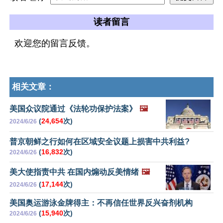
读者留言
欢迎您的留言反馈。
相关文章：
美国众议院通过《法轮功保护法案》
🖼️
(
24,654
次)
2024/6/26
普京朝鲜之行如何在区域安全议题上损害中共利益?
(
16,832
次)
2024/6/26
美大使指责中共 在国内煽动反美情绪
🖼️
(
17,144
次)
2024/6/26
美国奥运游泳金牌得主：不再信任世界反兴奋剂机构
(
15,940
次)
2024/6/26