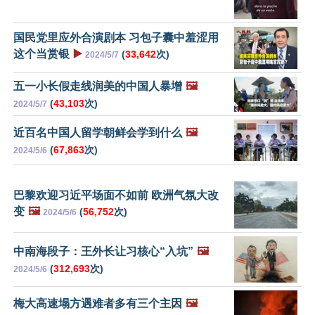
国民党里应外合演剧本 习包子囊中羞涩用
这个当赏银
▶️
(
33,642
次)
2024/5/7
五一小长假走线润美的中国人暴增
🖼️
(
43,103
次)
2024/5/7
近百名中国人留学朝鲜会学到什么
🖼️
(
67,863
次)
2024/5/6
巴黎欢迎习近平场面不如前 欧洲气氛大改
变
🖼️
(
56,752
次)
2024/5/6
中南海段子：王外长让习核心“入坑”
🖼️
(
312,693
次)
2024/5/6
梅大高速塌方遇难者多有三个主因
🖼️