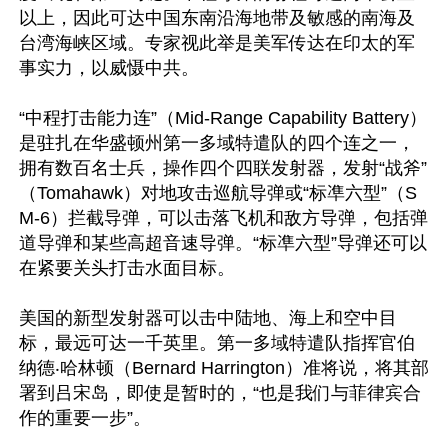
以上，因此可达中国东南沿海地带及敏感的南海及
台湾海峡区域。专家视此举是美军传达在印太的军
事实力，以威慑中共。

“中程打击能力连”（Mid-Range Capability Battery）
是驻扎在华盛顿州第一多域特遣队的四个连之一，
拥有数百名士兵，操作四个四联发射器，发射“战斧”
（Tomahawk）对地攻击巡航导弹或“标凖六型”（S
M-6）拦截导弹，可以击落飞机和敌方导弹，包括弹
道导弹和某些高超音速导弹。“标凖六型”导弹还可以
在紧要关头打击水面目标。

美国的新型发射器可以击中陆地、海上和空中目
标，最远可达一千英里。第一多域特遣队指挥官伯
纳德‧哈林顿（Bernard Harrington）准将说，将其部
署到吕宋岛，即使是暂时的，“也是我们与菲律宾合
作的重要一步”。
