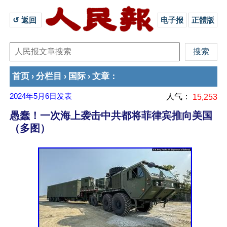
↺ 返回 
电子报
正體版
首页
分栏目
国际
文章
›
›
›
：
2024年5月6日
发表
人气：
15,253
愚蠢！一次海上袭击中共都将菲律宾推向美国
（多图）