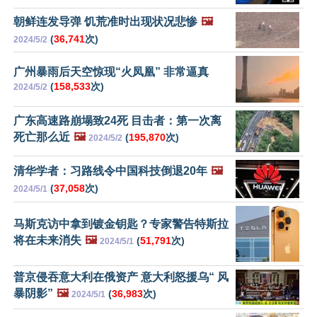
朝鲜连发导弹 饥荒准时出现状况悲惨
🖼️
(
36,741
次)
2024/5/2
广州暴雨后天空惊现“火凤凰” 非常逼真
(
158,533
次)
2024/5/2
广东高速路崩塌致24死 目击者：第一次离
死亡那么近
🖼️
(
195,870
次)
2024/5/2
清华学者：习路线令中国科技倒退20年
🖼️
(
37,058
次)
2024/5/1
马斯克访中拿到镀金钥匙？专家警告特斯拉
将在未来消失
🖼️
(
51,791
次)
2024/5/1
普京侵吞意大利在俄资产 意大利怒援乌“ 风
暴阴影”
🖼️
(
36,983
次)
2024/5/1