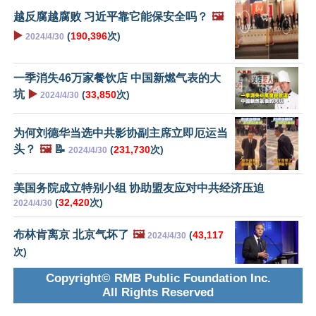
越反腐越腐败 习近平靠它能保安全吗？
🖼️
▶️
(
190,396
次)
2024/4/30
一季消失46万家餐饮店 中国新燃气表的大
坑
▶️
(
33,850
次)
2024/4/30
为何刘德华当选中共影协副主席立即厄运当
头？
🖼️
📝
(
231,730
次)
2024/4/30
美国务院成立特别小组 协助盟友应对中共经济压迫
(
32,420
次)
2024/4/30
布林肯离京 北京气坏了
🖼️
(
43,117
2024/4/30
次)
Copyright© RMB Public Foundation Inc.
All Rights Reserved