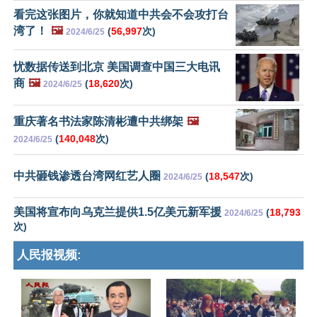
看完这张图片，你就知道中共会不会攻打台
湾了！
🖼️
(
56,997
次)
2024/6/25
忧数据传送到北京 美国调查中国三大电讯
商
🖼️
(
18,620
次)
2024/6/25
重庆著名书法家陈清彬遭中共绑架
🖼️
(
140,048
次)
2024/6/25
中共砸钱渗透台湾网红艺人圈
(
18,547
次)
2024/6/25
美国将宣布向乌克兰提供1.5亿美元新军援
(
18,793
2024/6/25
次)
人民报视频: