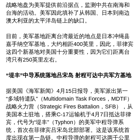
战略地盘为美军提供前沿据点，监测中共在南海和
台海的活动。美军因此填补了从韩国、日本到南边
澳大利亚的太平洋岛链上的缺口。

目前，美军基地距离台湾最近的地点是日本冲绳县
嘉手纳空军基地，大约相距400英里，因此，菲律宾
这四个新基地对美国十分重要性，因为它们距离台
湾只有250英里左右。

“堤丰”中导系统落地吕宋岛 射程可达中共军方基地
据美国《海军新闻》4月15日报导，美军派出第一
“多域特遣队”（Multidomain Task Forces，MDTF）
战略火力营（Strategic Fires Battalion，SFB），从
美国本土驻地，搭乘C-17运输机于4月7日抵达菲律
宾，代号为“堤丰”（Typhon）的美军中程导弹系
统，首次在菲律宾吕宋岛北部部署。这是该系统首
度出现在第一岛链。中程导弹的射程可达两千公里