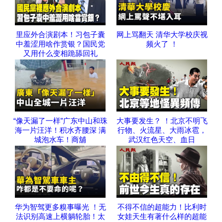
里应外合演剧本！习包子囊
网上骂翻天 清华大学校庆视
中羞涩用啥作赏银？国民党
频火了 ！
又用什么变相跪舔回礼
“像天漏了一样”广东中山和珠
大事要发生？ ！北京不明飞
海一片汪洋！积水齐腰深 满
行物、火流星、大雨冰雹，
城泡水车！商舖
武汉红色天空、血日
华为智驾更多糗事曝光 ！无
不得不信的超能力！比利时
法识别高速上横躺轮胎！太
女娃天生有著什么样的超能