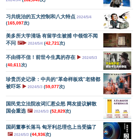
2024/5/4
习共统治的五大控制和八大特点
2024/5/4
(
165,097
次)
美多所大学清场 有留学生被捕 中领馆不闻
不问
🖼️▶️
(
42,721
次)
2024/5/4
不由得不信！前世今生真的存在
▶️
2024/5/3
(
40,611
次)
珍贵历史记录：中共的“革命样板戏”老猪都
被吓坏
▶️
(
59,077
次)
2024/5/3
国民党立法院改词汇惹众怒 网友提议解散
国会重选
🖼️
(
52,829
次)
2024/5/3
国药董事长落马 匈牙利总理也上当受骗了
🖼️
(
44,936
次)
2024/5/3