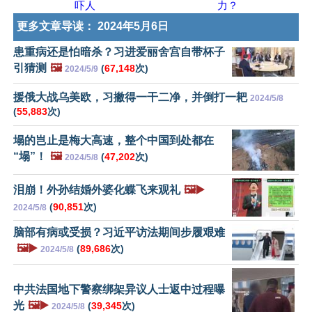
吓人
力？
更多文章导读：
2024年5月6日
患重病还是怕暗杀？习进爱丽舍宫自带杯子
引猜测
🖼️
(
67,148
次)
2024/5/9
援俄大战乌美欧，习撇得一干二净，并倒打一耙
2024/5/8
(
55,883
次)
塌的岂止是梅大高速，整个中国到处都在
“塌”！
🖼️
(
47,202
次)
2024/5/8
泪崩！外孙结婚外婆化蝶飞来观礼
🖼️▶️
(
90,851
次)
2024/5/8
脑部有病或受损？习近平访法期间步履艰难
🖼️▶️
(
89,686
次)
2024/5/8
中共法国地下警察绑架异议人士返中过程曝
光
🖼️▶️
(
39,345
次)
2024/5/8