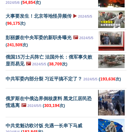
(
54,854
次)
2024/5/6
大事要发生！北京等地怪异频传
▶️
2024/5/5
(
96,175
次)
彭丽媛在中央军委的新职务曝光
🖼️
2024/5/5
(
241,509
次)
俄国15万士兵阵亡 法国外长：俄军事失败
显而易见
🖼️
(
38,709
次)
2024/5/5
中共军委内部分裂 习近平搞不定了？
(
193,636
次)
2024/5/5
俄罗斯在中俄边界倒核废料 黑龙江居民恐
慌逃离
🖼️
(
303,194
次)
2024/5/5
中共党魁访欧讨饭 先遇一长串下马威
(
182,845
次)