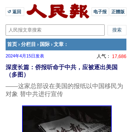
↺ 返回 
电子报
正體版
首页
分栏目
国际
文章
›
›
›
：
2024年4月15日
发表
人气：
17,686
深度长篇：侨报听命于中共，应被逐出美国
（多图）
——这家总部设在美国的报纸以中国移民为
对象 替中共进行宣传