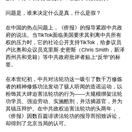
问题是，谁来决定什么是真，什么是假？

在中国的热点问题上，《侨报》的报导紧跟中共政
府的说法。当TikTok面临美国要求其剥离中共所有
权的压力时，它的社论公开支持TikTok，给参议员
卢比奥和众议员克里斯‧史密斯（Chris Smith，新泽
西州共和党籍）等中共政府批评者贴上“反华”的标
签。

在本世纪初，中共对法轮功这一吸引了数千万修炼
者的精神修炼功法发动了骇人听闻的造谣运动，以
粉饰其大肆迫害法轮功的行为——大规模绑架法轮
功学员、强迫劳动、实施酷刑，并活摘器官，并为
其镇压辩护。在中共政权迫害法轮功的头两年，
《侨报》因数百篇诽谤法轮功的报导而招致诉讼，
却得到了北京当局的认可。
