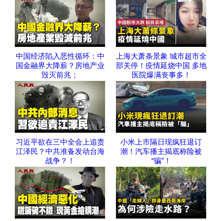
中国经济陷入恶性循环：中
上海大萧条景象 城市超市全
国金融界大降薪？房地产业
部关停！疫情延烧中国 多地
毁灭前兆；
医院爆满丧事多！
习近平欲在三中全会上追责
小米上市隔日现疯狂退订
江泽民？中共准备发动台海
潮！汽车播主揭底称险被
战争？！
“骗”！