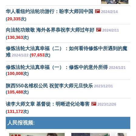
华人看纽约法轮功游行：盼李大师回中国
🖼️
2024/2/14
(
20,335
次)
向法轮功致敬 海外各界恭祝李大师过年好
🖼️
2024/2/11
(
130,363
次)
修炼法轮大法真幸福（二）：如何看待修炼中所遇到的魔
难
(
97,653
次)
2024/1/22
修炼法轮大法真幸福（一）：修炼中的意外所得
2024/1/21
(
100,008
次)
陕西550名维权公民 祝贺李大师元旦快乐
2023/12/31
(
105,488
次)
读李大师文章 基督徒：明晰进化论毒害
🖼️
2023/12/26
(
131,172
次)
人民报视频: