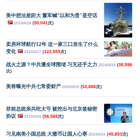
美中想法差距大 董军喊“以和为贵”是空话
🖼️
(
50,041
次)
2024/4/18
卖房环球航行12年 这一家三口发生了什么
变化
🖼️
(
122,555
次)
2024/4/17
战火之源？中共遭全球围堵 习无还手之力
(
38,596
2024/4/16
次)
美将曝光中共七常委财产
(
52,686
次)
2024/4/16
菲前总统亲共吃大亏 被挖出与北京签秘密
协议
🖼️
(
56,568
次)
2024/4/16
习见南美小国总统 大撒币让国人心寒
(
45,853
次)
2024/4/16