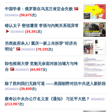
中国学者：俄罗斯在乌克兰肯定会失败
🖼️
(
58,675
次)
2024/4/16
错认太子 密信遭泄 李强与内阁关系现异常
▶️
(
34,391
次)
2024/4/15
另类政府杀人! 重庆一家上吊拆穿“经济光
明论”
🖼️
(
78,193
次)
2024/4/15
卸包袱画大饼 党魁无奈面对政治塌方与垮
台
🖼️
(
64,997
次)
2024/4/15
除了胜利我们无路可退 ——美国朝野对抗中共进入新阶段
(
39,699
次)
2024/4/14
蔡奇以中央办公厅名义发《通知》 习近平大怒？
2024/4/13
(
213,997
次)