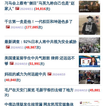
习马会上蔡奇“侧目”马英九称自己也是“赵
家人”
🖼️
(
34,816
次)
2024/4/11
千古第一贪是他！一代权臣和坤逊色多了
🖼️
(
177,085
次)
2024/4/11
最新调查：92%日本人将中共视为安全威胁
🖼️
(
48,987
次)
2024/4/11
美国遣返留学生中共气鼓鼓 律师:还远远不
够
🖼️
(
51,991
次)
2024/4/10
妈祖的威力为何远超中共
🖼️
2024/4/10
(
40,840
次)
毛尸在天安门展览 毛新宇祭扫去错了地方
(
45,881
2024/4/10
次)
中俄边境疑发生核泄漏 网友怒骂官媒集体