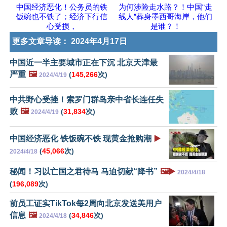
中国经济恶化！公务员的铁
为何涉险走水路？！中国“走
饭碗也不铁了；经济下行信
线人”葬身墨西哥海岸，他们
心受损，
是谁？！
更多文章导读：
2024年4月17日
中国近一半主要城市正在下沉 北京天津最
严重
🖼️
(
145,266
次)
2024/4/19
中共野心受挫！索罗门群岛亲中省长连任失
败
🖼️
(
31,834
次)
2024/4/19
中国经济恶化 铁饭碗不铁 现黄金抢购潮
▶️
(
45,066
次)
2024/4/18
秘闻！习以亡国之君待马 马迫切献“降书”
🖼️▶️
2024/4/18
(
196,089
次)
前员工证实TikTok每2周向北京发送美用户
信息
🖼️
(
34,846
次)
2024/4/18