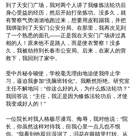
到了天安门广场，我对两个人讲了我修炼法轮功后
身心受益的经历，然后开始打坐炼功。没多久，就
有警察气势汹汹地跑过来，想要用皮鞋踢我，并把
我绑架到了天安门公安分局。在那里，我再次见到
了一个熟悉的面孔——正是我在天安门广场讲过真
相的人！原来他不是路人，而是便衣警察！没多
久，我被劫持到长春市公安局。后来，在家人的营
救下，我回到了家中。

受中共秘令唆使，学校毫无理由地迫使我停止学
习，逼迫我参加“洗脑班转化”。我断然拒绝。研究室
主任不解地问：“你这么好的人，为什么炼法轮功？”
我回答说：“主任，我正是因为修炼法轮功后，才使
我变成好人的！”

一位院长对我人格极尽谩骂、侮辱，我对他说：“院
长，你虽然这样对待我，但我心里一点儿也不恨
你。”我看到他双目湿润了，泪花在眼睛里打转。从