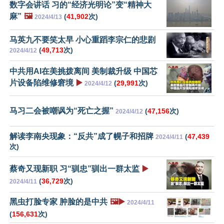
数字会讲话 习的“经济光明论”变“精神大
麻”
🖼️
(
41,902
次)
2024/4/13
马英九不要笑太早 小心重蹈李宗仁的悲剧
(
49,713
次)
2024/4/12
中共用AI在美挑拨离间 美制裁升级 中国芯
片设备陷维修窘境
▶️
(
29,991
次)
2024/4/12
马习二会被嘲讽为“死亡之握”
(
47,156
次)
2024/4/12
解读李南央现象：“反共”成了幌子和招牌
(
47,439
2024/4/11
次)
蔡奇又现新职 习“驯忠”驯出一群太监
▶️
(
36,729
次)
2024/4/11
黑虫打脸专家 肿脸的是中共
🖼️▶️
2024/4/11
(
156,631
次)