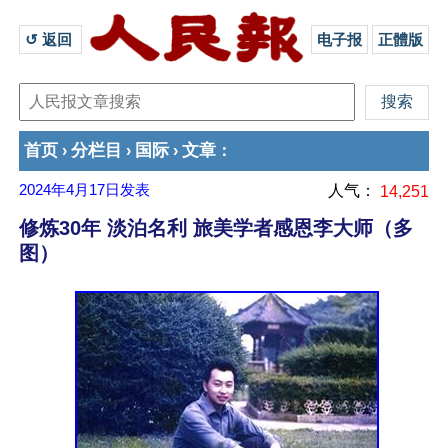
↺ 返回 
电子报
正體版
首页
分栏目
国际
文章
›
›
›
：
2024年4月17日
发表
人气：
14,251
修炼30年 淡泊名利 旅美学者感恩李大师（多
图）