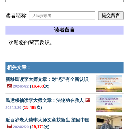
读者暱称:
读者留言
欢迎您的留言反馈。
相关文章：
新移民读李大师文章：对“忍”有全新认识
🖼️
(
16,463
次)
2024/5/22
民运领袖读李大师文章：法轮功在救人
🖼️
(
15,488
次)
2024/3/20
近百岁老人读李大师文章获新生 望回中国
🖼️
(
29,171
次)
2024/2/20