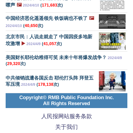
噤声
🖼️
(
171,683
次)
2024/4/10
中国经济恶化遥遥领先 铁饭碗也不铁了
🖼️
(
40,650
次)
2024/4/10
北京市民：人说走就走了 中国因疫多地新
坟激增
▶️
(
41,057
次)
2024/4/9
美国财长耶伦幼稚得可笑 未来十年将爆发战争？
2024/4/9
(
29,320
次)
中共倾销战遭各国反击 耶伦打头阵 拜登五
军压境
(
178,138
次)
2024/4/9
Copyright© RMB Public Foundation Inc.
All Rights Reserved
人民报网站服务条款
关于我们