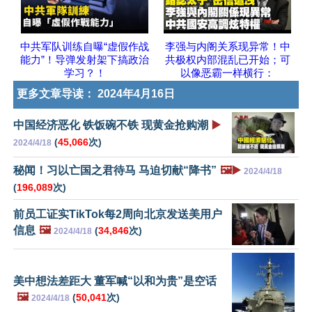
中共军队训练自曝“虚假作战
李强与内阁关系现异常！中
能力”！导弹发射架下搞政治
共极权内部混乱已开始；可
学习？！
以像恶霸一样横行：
更多文章导读：
2024年4月16日
中国经济恶化 铁饭碗不铁 现黄金抢购潮
▶️
(
45,066
次)
2024/4/18
秘闻！习以亡国之君待马 马迫切献“降书”
🖼️▶️
2024/4/18
(
196,089
次)
前员工证实TikTok每2周向北京发送美用户
信息
🖼️
(
34,846
次)
2024/4/18
美中想法差距大 董军喊“以和为贵”是空话
🖼️
(
50,041
次)
2024/4/18