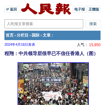
↺ 返回 
电子报
正體版
首页
分栏目
国际
文章
›
›
›
：
2024年4月16日
发表
人气：
15,950
程翔：中共领导层很早已不信任香港人（图）