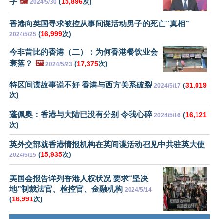
字
🖼️
(
15,896
次)
2024/5/30
香港向英国寻求被控从事间谍活动男子的死亡“真相”
(
16,999
次)
2024/5/25
今非昔比的香港（二）：为何香港餐饮业会
衰落？
🖼️
(
17,375
次)
2024/5/23
特区间谍故事说不好 香港与西方关系破裂
(
31,019
2024/5/17
次)
蓬佩奥：香港与大陆已没有分别 令我心碎
(
16,121
2024/5/16
次)
英外交部就香港情报机构在英间谍活动召见中共驻英大使
(
15,935
次)
2024/5/15
美国会报告详列香港人权状况 要求“坚决
地”制裁法官、检控官、金融机构
2024/5/14
(
16,991
次)