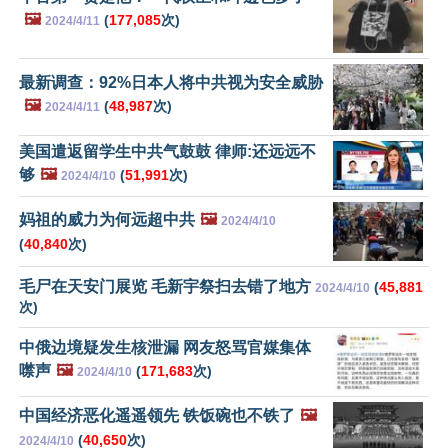
🖼️
(
177,085
次)
2024/4/11
最新调查：92%日本人将中共视为安全威胁
🖼️
(
48,987
次)
2024/4/11
美国遣返留学生中共气鼓鼓 律师:还远远不
够
🖼️
(
51,991
次)
2024/4/10
妈祖的威力为何远超中共
🖼️
2024/4/10
(
40,840
次)
毛尸在天安门展览 毛新宇祭扫去错了地方
(
45,881
2024/4/10
次)
中俄边境疑发生核泄漏 网友怒骂官媒集体
噤声
🖼️
(
171,683
次)
2024/4/10
中国经济恶化遥遥领先 铁饭碗也不铁了
🖼️
(
40,650
次)
2024/4/10