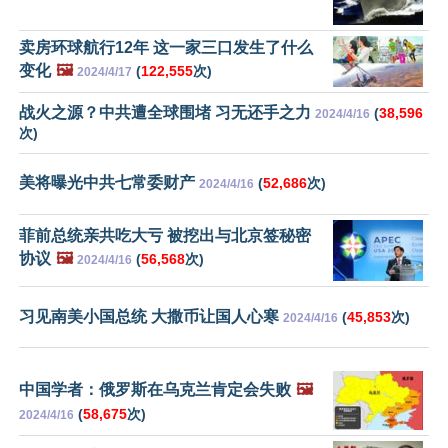
卖房环球航行12年 这一家三口发生了什么
变化
🖼️
(
122,555
次)
2024/4/17
战火之源？中共遭全球围堵 习无还手之力
(
38,596
2024/4/16
次)
美将曝光中共七常委财产
(
52,686
次)
2024/4/16
菲前总统亲共吃大亏 被挖出与北京签秘密
协议
🖼️
(
56,568
次)
2024/4/16
习见南美小国总统 大撒币让国人心寒
(
45,853
次)
2024/4/16
中国学者：俄罗斯在乌克兰肯定会失败
🖼️
(
58,675
次)
2024/4/16