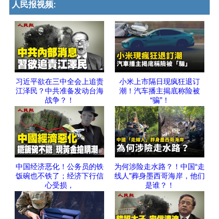
人民报视频:
习近平欲在三中全会上追责
小米上市隔日现疯狂退订
江泽民？中共准备发动台海
潮！汽车播主揭底称险被
战争？！
“骗”！
中国经济恶化！公务员的铁
为何涉险走水路？！中国“走
饭碗也不铁了；经济下行信
线人”葬身墨西哥海岸，他们
心受损，
是谁？！