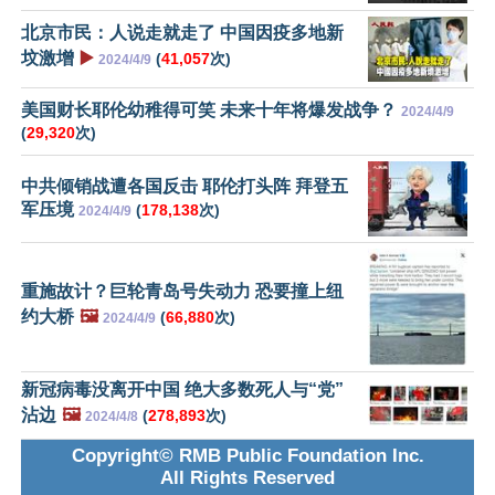
北京市民：人说走就走了 中国因疫多地新
坟激增
▶️
(
41,057
次)
2024/4/9
美国财长耶伦幼稚得可笑 未来十年将爆发战争？
2024/4/9
(
29,320
次)
中共倾销战遭各国反击 耶伦打头阵 拜登五
军压境
(
178,138
次)
2024/4/9
重施故计？巨轮青岛号失动力 恐要撞上纽
约大桥
🖼️
(
66,880
次)
2024/4/9
新冠病毒没离开中国 绝大多数死人与“党”
沾边
🖼️
(
278,893
次)
2024/4/8
Copyright© RMB Public Foundation Inc.
All Rights Reserved