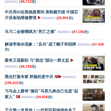
(
49,713
次)
2024/4/12
中共用AI在美挑拨离间 美制裁升级 中国芯
片设备陷维修窘境
▶️
(
29,991
次)
2024/4/12
马习二会被嘲讽为“死亡之握”
(
47,156
次)
2024/4/12
解读李南央现象：“反共”成了幌子和招牌
(
47,439
2024/4/11
次)
蔡奇又现新职 习“驯忠”驯出一群太监
▶️
(
36,729
次)
2024/4/11
黑虫打脸专家 肿脸的是中共
🖼️▶️
2024/4/11
(
156,631
次)
习马会上蔡奇“侧目”马英九称自己也是“赵
家人”
🖼️
(
34,816
次)
2024/4/11
千古第一贪是他！一代权臣和坤逊色多了