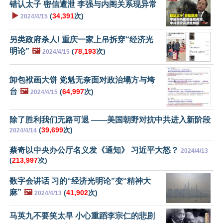
错认太子 密信遭泄 李强与内阁关系现异常
▶️
(
34,391
次)
2024/4/15
另类政府杀人! 重庆一家上吊拆穿“经济光
明论”
🖼️
(
78,193
次)
2024/4/15
卸包袱画大饼 党魁无奈面对政治塌方与垮
台
🖼️
(
64,997
次)
2024/4/15
除了胜利我们无路可退 ——美国朝野对抗中共进入新阶段
(
39,699
次)
2024/4/14
蔡奇以中央办公厅名义发《通知》 习近平大怒？
2024/4/13
(
213,997
次)
数字会讲话 习的“经济光明论”变“精神大
麻”
🖼️
(
41,902
次)
2024/4/13
马英九不要笑太早 小心重蹈李宗仁的悲剧