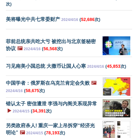
次)
美将曝光中共七常委财产
(
52,686
次)
2024/4/16
菲前总统亲共吃大亏 被挖出与北京签秘密
协议
🖼️
(
56,568
次)
2024/4/16
习见南美小国总统 大撒币让国人心寒
(
45,853
次)
2024/4/16
中国学者：俄罗斯在乌克兰肯定会失败
🖼️
(
58,675
次)
2024/4/16
错认太子 密信遭泄 李强与内阁关系现异常
▶️
(
34,391
次)
2024/4/15
另类政府杀人! 重庆一家上吊拆穿“经济光
明论”
🖼️
(
78,193
次)
2024/4/15