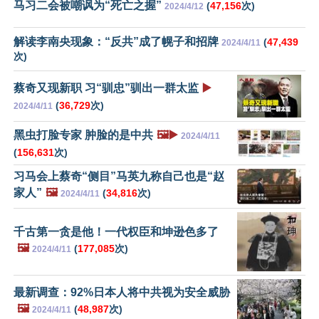
马习二会被嘲讽为“死亡之握”
(
47,156
次)
2024/4/12
解读李南央现象：“反共”成了幌子和招牌
(
47,439
2024/4/11
次)
蔡奇又现新职 习“驯忠”驯出一群太监
▶️
(
36,729
次)
2024/4/11
黑虫打脸专家 肿脸的是中共
🖼️▶️
2024/4/11
(
156,631
次)
习马会上蔡奇“侧目”马英九称自己也是“赵
家人”
🖼️
(
34,816
次)
2024/4/11
千古第一贪是他！一代权臣和坤逊色多了
🖼️
(
177,085
次)
2024/4/11
最新调查：92%日本人将中共视为安全威胁
🖼️
(
48,987
次)
2024/4/11