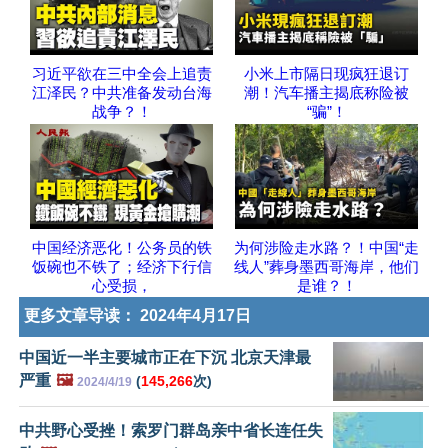
习近平欲在三中全会上追责
小米上市隔日现疯狂退订
江泽民？中共准备发动台海
潮！汽车播主揭底称险被
战争？！
“骗”！
中国经济恶化！公务员的铁
为何涉险走水路？！中国“走
饭碗也不铁了；经济下行信
线人”葬身墨西哥海岸，他们
心受损，
是谁？！
更多文章导读：
2024年4月17日
中国近一半主要城市正在下沉 北京天津最
严重
🖼️
(
145,266
次)
2024/4/19
中共野心受挫！索罗门群岛亲中省长连任失