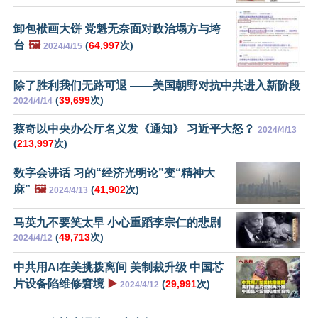
卸包袱画大饼 党魁无奈面对政治塌方与垮
台
🖼️
(
64,997
次)
2024/4/15
除了胜利我们无路可退 ——美国朝野对抗中共进入新阶段
(
39,699
次)
2024/4/14
蔡奇以中央办公厅名义发《通知》 习近平大怒？
2024/4/13
(
213,997
次)
数字会讲话 习的“经济光明论”变“精神大
麻”
🖼️
(
41,902
次)
2024/4/13
马英九不要笑太早 小心重蹈李宗仁的悲剧
(
49,713
次)
2024/4/12
中共用AI在美挑拨离间 美制裁升级 中国芯
片设备陷维修窘境
▶️
(
29,991
次)
2024/4/12