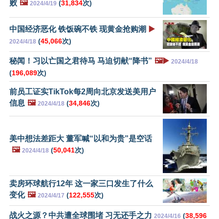
败
🖼️
(
31,834
次)
2024/4/19
中国经济恶化 铁饭碗不铁 现黄金抢购潮
▶️
(
45,066
次)
2024/4/18
秘闻！习以亡国之君待马 马迫切献“降书”
🖼️▶️
2024/4/18
(
196,089
次)
前员工证实TikTok每2周向北京发送美用户
信息
🖼️
(
34,846
次)
2024/4/18
美中想法差距大 董军喊“以和为贵”是空话
🖼️
(
50,041
次)
2024/4/18
卖房环球航行12年 这一家三口发生了什么
变化
🖼️
(
122,555
次)
2024/4/17
战火之源？中共遭全球围堵 习无还手之力
(
38,596
2024/4/16