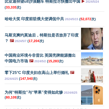
比亚迪仰望u8沙漠翻车 特斯拉尽快撤出中国
▶️
2024/5/24
(
33,335
次)
哈哈大笑 印度前驻俄大使调侃中共
(
52,072
次)
2024/5/15
马斯克爽约莫迪后，特斯拉是否放弃了印度
？
🖼️
(
17,204
次)
2024/5/7
中国商业环境今非昔比 英国壳牌能源撤出
中国电力市场
🖼️
(
15,283
次)
2024/5/2
零下25°C 印度夫妇在高山上举行婚礼
🖼️
(
147,540
次)
2024/4/25
为何“特斯拉”与“苹果”变得如此惨
2024/4/25
(
80,109
次)