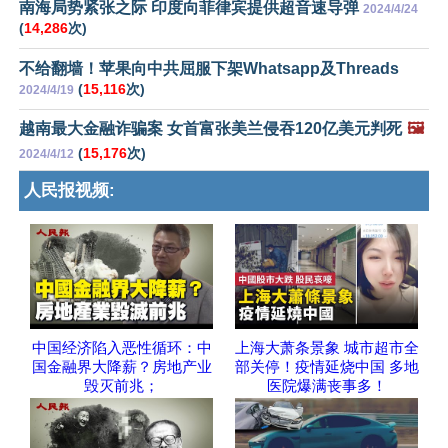
南海局势紧张之际 印度向菲律宾提供超音速导弹
2024/4/24
(
14,286
次)
不给翻墙！苹果向中共屈服下架Whatsapp及Threads
(
15,116
次)
2024/4/19
越南最大金融诈骗案 女首富张美兰侵吞120亿美元判死
🖼️
(
15,176
次)
2024/4/12
人民报视频:
中国经济陷入恶性循环：中
上海大萧条景象 城市超市全
国金融界大降薪？房地产业
部关停！疫情延烧中国 多地
毁灭前兆；
医院爆满丧事多！