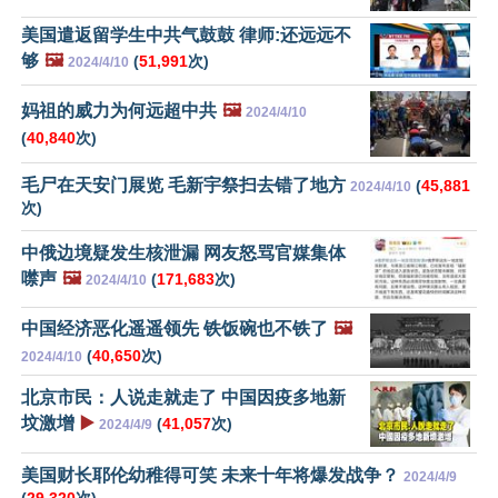
美国遣返留学生中共气鼓鼓 律师:还远远不
够
🖼️
(
51,991
次)
2024/4/10
妈祖的威力为何远超中共
🖼️
2024/4/10
(
40,840
次)
毛尸在天安门展览 毛新宇祭扫去错了地方
(
45,881
2024/4/10
次)
中俄边境疑发生核泄漏 网友怒骂官媒集体
噤声
🖼️
(
171,683
次)
2024/4/10
中国经济恶化遥遥领先 铁饭碗也不铁了
🖼️
(
40,650
次)
2024/4/10
北京市民：人说走就走了 中国因疫多地新
坟激增
▶️
(
41,057
次)
2024/4/9
美国财长耶伦幼稚得可笑 未来十年将爆发战争？
2024/4/9