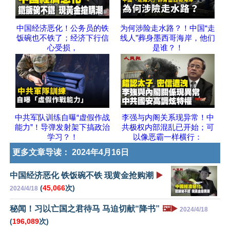
中国经济恶化！公务员的铁
为何涉险走水路？！中国“走
饭碗也不铁了；经济下行信
线人”葬身墨西哥海岸，他们
心受损，
是谁？！
中共军队训练自曝“虚假作战
李强与内阁关系现异常！中
能力”！导弹发射架下搞政治
共极权内部混乱已开始；可
学习？！
以像恶霸一样横行：
更多文章导读：
2024年4月16日
中国经济恶化 铁饭碗不铁 现黄金抢购潮
▶️
(
45,066
次)
2024/4/18
秘闻！习以亡国之君待马 马迫切献“降书”
🖼️▶️
2024/4/18
(
196,089
次)