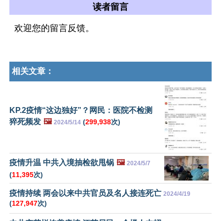
读者留言
欢迎您的留言反馈。
相关文章：
KP.2疫情“这边独好”？网民：医院不检测
猝死频发
🖼️
(
299,938
次)
2024/5/14
疫情升温 中共入境抽检欲甩锅
🖼️
2024/5/7
(
11,395
次)
疫情持续 两会以来中共官员及名人接连死亡
2024/4/19
(
127,947
次)