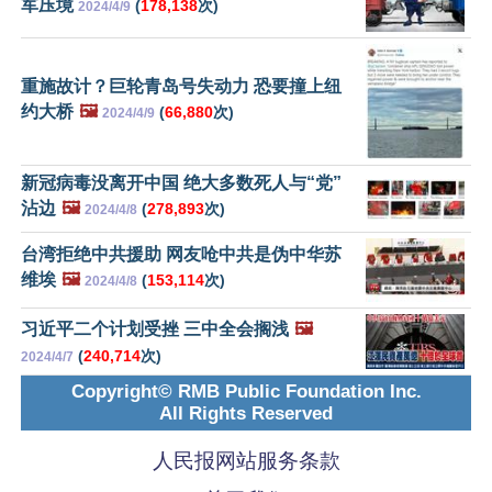
军压境
(
178,138
次)
2024/4/9
重施故计？巨轮青岛号失动力 恐要撞上纽
约大桥
🖼️
(
66,880
次)
2024/4/9
新冠病毒没离开中国 绝大多数死人与“党”
沾边
🖼️
(
278,893
次)
2024/4/8
台湾拒绝中共援助 网友呛中共是伪中华苏
维埃
🖼️
(
153,114
次)
2024/4/8
习近平二个计划受挫 三中全会搁浅
🖼️
(
240,714
次)
2024/4/7
Copyright© RMB Public Foundation Inc.
All Rights Reserved
人民报网站服务条款