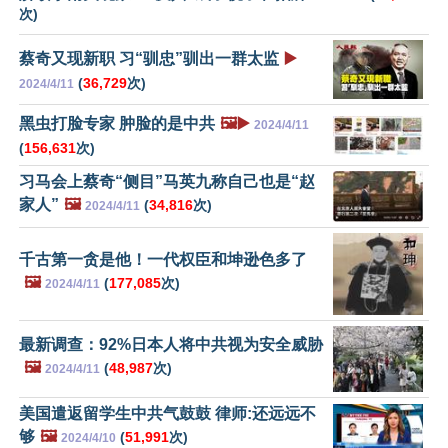
次)
蔡奇又现新职 习“驯忠”驯出一群太监
▶️
(
36,729
次)
2024/4/11
黑虫打脸专家 肿脸的是中共
🖼️▶️
2024/4/11
(
156,631
次)
习马会上蔡奇“侧目”马英九称自己也是“赵
家人”
🖼️
(
34,816
次)
2024/4/11
千古第一贪是他！一代权臣和坤逊色多了
🖼️
(
177,085
次)
2024/4/11
最新调查：92%日本人将中共视为安全威胁
🖼️
(
48,987
次)
2024/4/11
美国遣返留学生中共气鼓鼓 律师:还远远不
够
🖼️
(
51,991
次)
2024/4/10