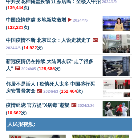
中共变花样掩盖疫情 江苏居民：全楼人中招
2024/4/9
(
139,444
次)
中国疫情肆虐 多地新坟激增
▶️
2024/4/6
(
132,321
次)
中国疫情不断 北京民众：人说走就走了
🖼️
(
14,922
次)
2024/4/5
新冠疫情仍在持续 大陆网友叹“走了很多
人”
🖼️
(
128,685
次)
2024/4/5
邻居不是活人 ! 疫情死人太多 中国盛行买
房安置骨灰盒
🖼️
(
152,404
次)
2024/4/3
疫情延烧 官方提“X病毒”惹疑
🖼️
2024/3/26
(
10,662
次)
人民报视频: