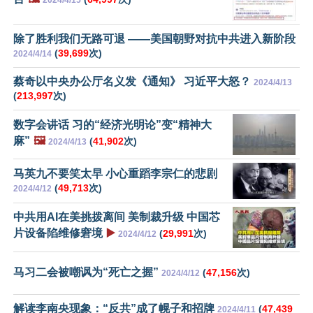
除了胜利我们无路可退 ——美国朝野对抗中共进入新阶段
(
39,699
次)
2024/4/14
蔡奇以中央办公厅名义发《通知》 习近平大怒？
2024/4/13
(
213,997
次)
数字会讲话 习的“经济光明论”变“精神大
麻”
🖼️
(
41,902
次)
2024/4/13
马英九不要笑太早 小心重蹈李宗仁的悲剧
(
49,713
次)
2024/4/12
中共用AI在美挑拨离间 美制裁升级 中国芯
片设备陷维修窘境
▶️
(
29,991
次)
2024/4/12
马习二会被嘲讽为“死亡之握”
(
47,156
次)
2024/4/12
解读李南央现象：“反共”成了幌子和招牌
(
47,439
2024/4/11