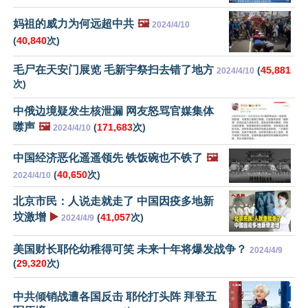
妈祖的威力为何远超中共
🖼️
2024/4/10
(
40,840
次)
毛尸在天安门展览 毛新宇祭扫去错了地方
(
45,881
2024/4/10
次)
中俄边境疑发生核泄漏 网友怒骂官媒集体
噤声
🖼️
(
171,683
次)
2024/4/10
中国经济恶化遥遥领先 铁饭碗也不铁了
🖼️
(
40,650
次)
2024/4/10
北京市民：人说走就走了 中国因疫多地新
坟激增
▶️
(
41,057
次)
2024/4/9
美国财长耶伦幼稚得可笑 未来十年将爆发战争？
2024/4/9
(
29,320
次)
中共倾销战遭各国反击 耶伦打头阵 拜登五