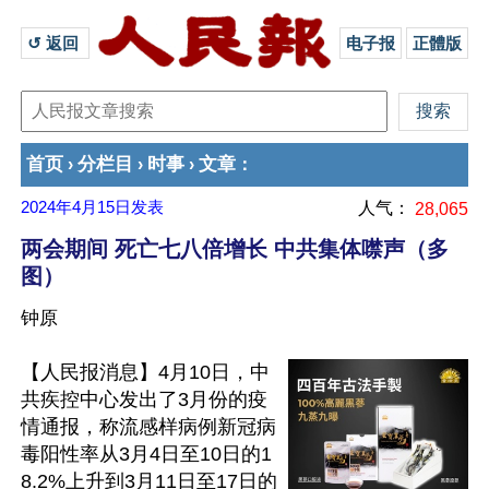
↺ 返回 
电子报
正體版
首页
分栏目
时事
文章
›
›
›
：
2024年4月15日
发表
人气：
28,065
两会期间 死亡七八倍增长 中共集体噤声（多
图）
钟原
【人民报消息】4月10日，中
共疾控中心发出了3月份的疫
情通报，称流感样病例新冠病
毒阳性率从3月4日至10日的1
8.2%上升到3月11日至17日的