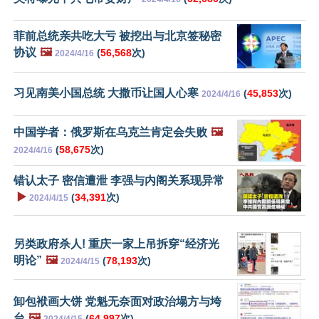
菲前总统亲共吃大亏 被挖出与北京签秘密
协议
🖼️
(
56,568
次)
2024/4/16
习见南美小国总统 大撒币让国人心寒
(
45,853
次)
2024/4/16
中国学者：俄罗斯在乌克兰肯定会失败
🖼️
(
58,675
次)
2024/4/16
错认太子 密信遭泄 李强与内阁关系现异常
▶️
(
34,391
次)
2024/4/15
另类政府杀人! 重庆一家上吊拆穿“经济光
明论”
🖼️
(
78,193
次)
2024/4/15
卸包袱画大饼 党魁无奈面对政治塌方与垮
台
🖼️
(
64,997
次)
2024/4/15