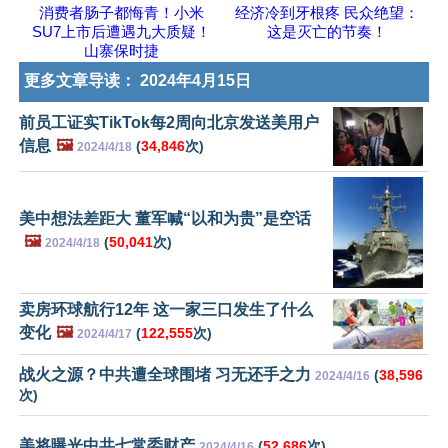
消费者肠子都悔青！小米
经济冷到牙根疼 民众绝望：
SU7上市后遭遇九大质疑！
这是灭亡的节奏！
山寨保时捷
更多文章导读：
2024年4月15日
前员工证实TikTok每2周向北京发送美用户
信息
🖼️
(
34,846
次)
2024/4/18
美中想法差距大 董军喊“以和为贵”是空话
🖼️
(
50,041
次)
2024/4/18
卖房环球航行12年 这一家三口发生了什么
变化
🖼️
(
122,555
次)
2024/4/17
战火之源？中共遭全球围堵 习无还手之力
(
38,596
2024/4/16
次)
美将曝光中共七常委财产
(
52,686
次)
2024/4/16