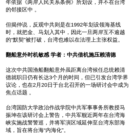
年依据《两岸人民关系条例》所划设，并不在台湾
的邻接区中 。

但揭仲说，反观中共则是在1992年划设领海基线
时，就把金、马划入其中，因此一旦两岸互不逾越
的“默契”被打破，台湾也难以在法理上主张权益。

翻船意外时机敏感 学者：中共借机施压赖清德
这次中共国渔船翻船意外虽距离台湾候任总统赖清
德就职日仍有长达3个月的时间，但已引发台湾学界
议论，也在2月20日于台北召开的一场研讨会中成为
焦点话题 。

台湾国防大学政治作战学院中共军事事务所教授马
振坤在该研讨会上警告，中共军舰近两年在台湾海
峡实施战警警巡，并将军演区域延伸至台湾东部海
域，旨在将台海“内海化”。
