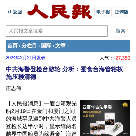
↺ 返回 
电子报
正體版
首页
分栏目
国际
文章
›
›
›
：
2024年2月21日
发表
人气：
27,350
中共海警登检台游轮 分析：蚕食台海管辖权
施压赖清德
庄志伟
【人民报消息】一艘台籍观光
船2月19日在金门和厦门之间
的海域罕见遭到中共海警人员
登检长达半小时，显示继两名
越界中国船员为躲避金门海巡