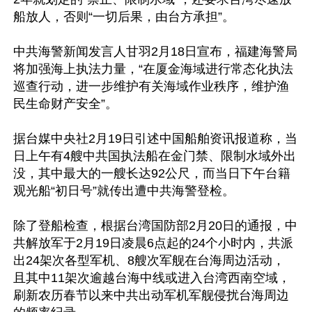
船放人，否则“一切后果，由台方承担”。

中共海警新闻发言人甘羽2月18日宣布，福建海警局
将加强海上执法力量，“在厦金海域进行常态化执法
巡查行动，进一步维护有关海域作业秩序，维护渔
民生命财产安全”。

据台媒中央社2月19日引述中国船舶资讯报道称，当
日上午有4艘中共国执法船在金门禁、限制水域外出
没，其中最大的一艘长达92公尺，而当日下午台籍
观光船“初日号”就传出遭中共海警登检。

除了登船检查，根据台湾国防部2月20日的通报，中
共解放军于2月19日凌晨6点起的24个小时内，共派
出24架次各型军机、8艘次军舰在台海周边活动， 
且其中11架次逾越台海中线或进入台湾西南空域，
刷新农历春节以来中共出动军机军舰侵扰台海周边