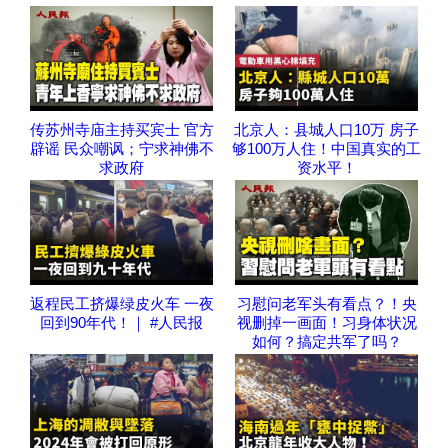
传苏州寺庙主持买宾士 官方
北京人：县城人口10万 房子
辟谣 民众嘲讽；宁求神佛不
够100万人住！中国真实的工
求政府
资水平！
返程民工挤爆绿皮火车 一夜
习慰问老军头有看点？！央
回到90年代！｜ #人民报
视删掉一画面！习身体状况
如何？搞定共军了吗？