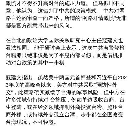
激愤才不得不升高对台的施压力道。 但马振坤不同
意，他认为，这错判了中共的决策模式。 中共对网
路言论的审查一向严格，所谓的“网路群情激愤”无非
都是官方刻意带出来的风向。

在台北的政治大学国际关系研究中心主任寇建文也
看法相同。 他于研讨会上表示，这次中共海警登检
台籍船只绝非仅是为了平息内部民怨，而是借机推
动对台政策的其中一步棋。

寇建文指出，虽然美中两国元首拜登和习近平自202
3年底的高峰会以来，美方对中共采取“预防性外
交”，此策略确实减缓了台海的军事风险，但中方在
许多领域仍持续对 台施压，例如单边吸收台商、台
生登陆，或在经济领域抑制外商投资台湾、施压台
商外移，或持续外交孤立台湾，步步都在企图改变
台海现况，不可轻忽。
