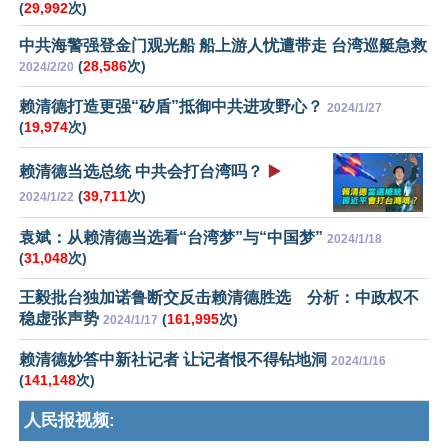
(
29,992
次)
中共海警强登金门观光船 船上游人忧遭带走 台湾巡艇急救
(
28,586
次)
2024/2/20
赖清德打造更强“矽盾”抵御中共进攻野心？
2024/1/27
(
19,974
次)
赖清德当选总统 中共会打台湾吗？
▶️
(
39,711
次)
2024/1/22
袁斌：从赖清德当选看“台湾梦”与“中国梦”
2024/1/18
(
31,048
次)
王毅批台独加诺鲁断交反击赖清德胜选 分析：中政权不
稳虚张声势
(
161,995
次)
2024/1/17
赖清德妙答中新社记者 让记者恨不得钻地洞
2024/1/16
(
141,148
次)
人民报视频: