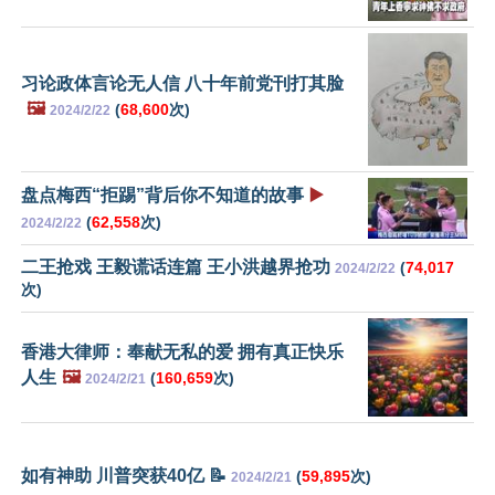
习论政体言论无人信 八十年前党刊打其脸
🖼️
(
68,600
次)
2024/2/22
盘点梅西“拒踢”背后你不知道的故事
▶️
(
62,558
次)
2024/2/22
二王抢戏 王毅谎话连篇 王小洪越界抢功
(
74,017
2024/2/22
次)
香港大律师：奉献无私的爱 拥有真正快乐
人生
🖼️
(
160,659
次)
2024/2/21
如有神助 川普突获40亿 📝
(
59,895
次)
2024/2/21