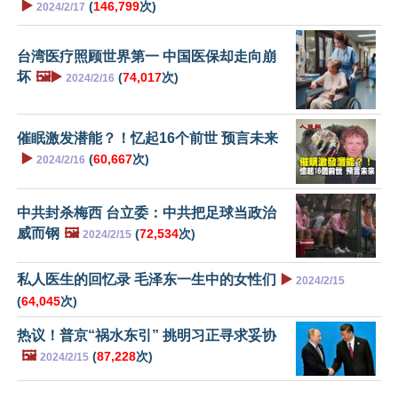
▶️
(
146,799
次)
2024/2/17
台湾医疗照顾世界第一 中国医保却走向崩
坏
🖼️▶️
(
74,017
次)
2024/2/16
催眠激发潜能？！忆起16个前世 预言未来
▶️
(
60,667
次)
2024/2/16
中共封杀梅西 台立委：中共把足球当政治
威而钢
🖼️
(
72,534
次)
2024/2/15
私人医生的回忆录 毛泽东一生中的女性们
▶️
2024/2/15
(
64,045
次)
热议！普京“祸水东引” 挑明习正寻求妥协
🖼️
(
87,228
次)
2024/2/15