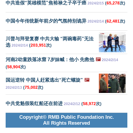
中共造假“英雄模范”焦裕禄之子卒于癌
(
65,278
次)
2024/2/15
中国今年传统新年前夕的气氛特别诡异
(
62,481
次)
2024/2/14
川普与拜登复赛 中共大输 “两碗毒药”无法
选
(
203,951
次)
2024/2/14
河南2幼童跌落冰窟 7岁妹喊：他小 先救他
🖼️
2024/2/14
(
58,904
次)
国运逆转 中国人赶紧逃出“死亡螺旋”
🖼️
(
75,002
次)
2024/2/13
中共党魁假装红船还在前进
(
58,972
次)
2024/2/12
Copyright© RMB Public Foundation Inc.
All Rights Reserved