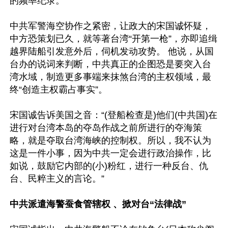
的频率纪录。

中共军警海空协作之紧密，让政大的宋国诚怀疑，
中方恐策划已久，就等著台湾“开第一枪”，亦即追缉
越界陆船引发意外后，伺机发动攻势。 他说，从国
台办的说词来判断，中共真正的企图恐是要突入台
湾水域，制造更多事端来抹煞台湾的主权领域，最
终“创造主权霸占事实”。

宋国诚告诉美国之音：“(登船检查是)他们(中共国)在
进行对台湾本岛的夺岛作战之前所进行的夺海策
略，就是夺取台湾海峡的控制权。所以，我不认为
这是一件小事，因为中共一定会进行政治操作，比
如说，鼓励它内部的(小)粉红，进行一种反台、仇
台、民粹主义的言论。”

中共派遣海警蚕食管辖权 、掀对台“法律战”