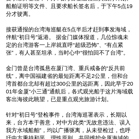
船舶证明等文件、且要求船长签名后，于下午5点19
分才驶离。

接获通报的台湾海巡艇在5点半后才赶到事发海域，
伴航“初日号”返港。 据金门媒体报道，几位惊魂未
定的台湾游客一上岸就直呼“超级恐怖”、“有点紧
张”，有人甚至坦承，当时心中“很怕回不了台湾”。

金门曾是台湾孤悬在厦门湾、重兵戒备的“反共前
线”，离中国福建省的最短距离不足2公里，但和台
湾首都台北却有超过300公里的远距离，因此早于20
01年金厦“小三通”通航后，各式观光船于这片海域载
客出海彼此眺望，已是重点观光旅游计划。

针对“初日号”登检事件，台湾海巡署表示，长期以
来，台方本于善意，对中方此类“无故意违法、误入
我方水域船舶”，均以广播驱离，从未登检过，也呼
吁中方秉持和平、理性原则，共同维护金厦海域的