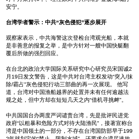
安宁。

台湾学者警示：中共“灰色侵犯”逐步展开
观察家表示，中共海警这次登检台湾观光船，本就
是非善意的报复之举，是中方针对一艘中国快艇翻
覆后所做的强烈回应。

在台北的政治大学国际关系研究中心研究员宋国诚2
月19日发文警告，这是中共对台湾主权发动“突入/抹
除/霸占”灰色侵犯行动三部曲的再一次展现。 他写
道，台湾对中国渔船越界的处置并未有任何逾越法
规之处，但中方却在短短几天之内“借机寻挑衅”。

中共国国台办两度严词谴责台湾，先是批评民进党
政府“以粗暴和危险方式对待大陆渔民”，接著宣称台
湾是中国领土的一部分，不存在台湾国防部早于199
2年就划定的“禁止、限制水域”，还要求台湾尽速放