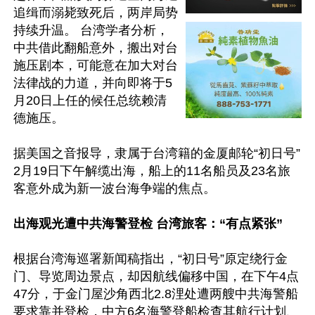
追缉而溺毙致死后，两岸局势
持续升温。 台湾学者分析，
中共借此翻船意外，搬出对台
施压剧本，可能意在加大对台
法律战的力道，并向即将于5
月20日上任的候任总统赖清
德施压。

据美国之音报导，隶属于台湾籍的金厦邮轮“初日号”
2月19日下午解缆出海，船上的11名船员及23名旅
客意外成为新一波台海争端的焦点。

出海观光遭中共海警登检 台湾旅客：“有点紧张”
根据台湾海巡署新闻稿指出，“初日号”原定绕行金
门、导览周边景点，却因航线偏移中国，在下午4点
47分，于金门屋沙角西北2.8浬处遭两艘中共海警船
要求靠并登检，中方6名海警登船检查其航行计划、