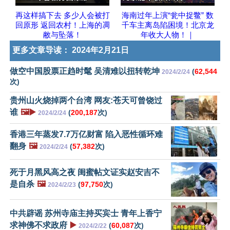
再这样搞下去 多少人会被打
海南过年上演“瓮中捉鳖” 数
回原形 返回农村！上海的凋
千车主离岛陷困境！北京龙
敝与坠落！
年收大人物！｜
更多文章导读：
2024年2月21日
做空中国股票正趋时髦 吴清难以扭转乾坤
(
62,544
2024/2/24
次)
贵州山火烧掉两个台湾 网友:苍天可曾饶过
谁
🖼️▶️
(
200,187
次)
2024/2/24
香港三年蒸发7.7万亿财富 陷入恶性循环难
翻身
🖼️
(
57,382
次)
2024/2/24
死于月黑风高之夜 闺蜜帖文证实赵安吉不
是自杀
🖼️
(
97,750
次)
2024/2/23
中共辟谣 苏州寺庙主持买宾士 青年上香宁
求神佛不求政府
▶️
(
60,087
次)
2024/2/22