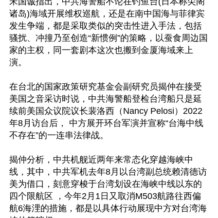
宋国诚指出，中共海警船不论在钓鱼台(日本称尖阁
诸岛)海域开展维权巡航，还是在南中国海与菲律宾
发生争端，都是采取类似的突击性进入手法，包括
骚扰、冲撞乃至创造“新惯例”的策略，以蚕食周边国
家的主权，同一套剧本这次也搬到金厦海域来上
演。

在台北的国家政策研究基金会副研究员揭仲在接受
美国之音采访时说，中共海警船登检台湾船只是延
续前美国众议院议长裴洛西（Nancy Pelosi）2022
年8月访台后， 中方展开环台军演并宣称“台海中线
不存在”的一连串法律战。

揭仲分析，中共机舰近两年来常态化穿越海峡中
线，其中，中共军机去年8月以台湾副总统赖清德访
美为借口，刻意穿梭于台湾划设在海峡中线以东的
四个限航区 ，今年2月1日又取消M503航路往西偏
航6海浬的措施，都是以具体行动展现中方对台湾海