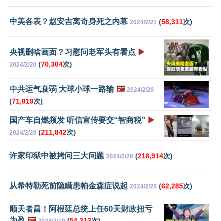
中美各表？赵安吉离奇身死之内幕
(
58,311
次)
2024/2/21
央视删啥画面？习慰问老军头有看点
▶️
(
70,304
次)
2024/2/20
中共运气衰弱 大球小球一路输
🖼️
2024/2/20
(
71,819
次)
国产车自燃频发 听信宣传要交“智商税”
▶️
(
211,842
次)
2024/2/20
许家印狱中被拷问三大问题
(
218,914
次)
2024/2/20
从希特勒死前隐瞒患帕金森症说起
(
62,285
次)
2024/2/20
顺天者昌！阿根廷总统上任60天财政扭亏
为盈
🖼️
(
54,213
次)