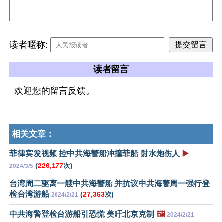
读者暱称:
读者留言
欢迎您的留言反馈。
相关文章：
菲律宾发视频 控中共海警船冲撞菲船 射水炮伤人
▶️
(
226,177
次)
2024/3/5
台湾周二驱离一艘中共海警船 并抗议中共海警周一强行登
检台湾游船
(
27,363
次)
2024/2/21
中共海警登检台游船引恐慌 美吁北京克制
🖼️
2024/2/21