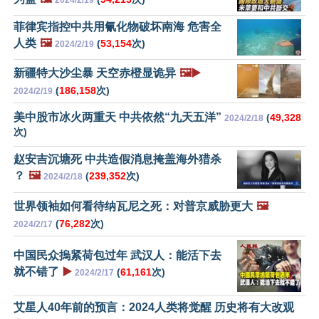
2024/2/19
菲律宾指控中共用氰化物破坏南海 危害全
人类
🖼️
(
53,154
次)
2024/2/19
新疆特大沙尘暴 天空赤橙显诡异
🖼️▶️
(
186,158
次)
2024/2/19
美中股市冰火两重天 中共依然“九天五洋”
(
49,328
2024/2/18
次)
赵安吉沉塘死 中共造假消息掩盖海外猎杀
？
🖼️
(
239,352
次)
2024/2/18
世界领袖如何看待纳瓦尼之死：对普京威胁更大
🖼️
(
76,282
次)
2024/2/17
中国民众摀紧荷包过年 武汉人：能活下去
就不错了
▶️
(
61,161
次)
2024/2/17
艾星人40年前的预言：2024人类将觉醒 历史将有大改观