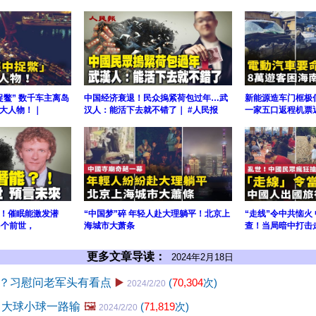
鳖” 数千车主离岛
中国经济衰退！民众摀紧荷包过年…武
新能源造车门框极
大人物！｜
汉人：能活下去就不错了｜ #人民报
一家五口返程机票
！催眠能激发潜
“中国梦”碎 年轻人赴大理躺平！北京上
“走线”令中共恼火
6个前世，
海城市大萧条
查！当局暗中打击
更多文章导读：
2024年2月18日
？习慰问老军头有看点
▶️
(
70,304
次)
2024/2/20
 大球小球一路输
🖼️
(
71,819
次)
2024/2/20