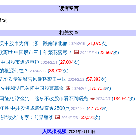
读者留言
反馈。
相关文章
美中股市为何一涨一跌南辕北辙
(
21,079
次)
2024/2/16
曹欣离世 中国股市三十年繁花落尽？
🖼️
(
22,567
次)
2024/2/14
 中国股市遭遇重锤
(
27,004
次)
2024/2/14
的根源何在？
(
38,732
次)
2024/2/12
7万亿 专家警告风暴将袭击中国
(
57,383
次)
2024/2/12
 先锋和法巴关闭中国股票基金
🖼️
(
176,703
次)
2024/2/7
国征兆 谢金河：这事不改股市看不到曙光
🖼️
(
184,647
次)
2024/2/7
狂跌 中共股保战底线直奔2500点
(
47,752
次)
2024/2/6
强“救火” 专家：前景黯淡
🖼️
(
39,091
次)
2024/1/23
人民报视频
2024年2月18日