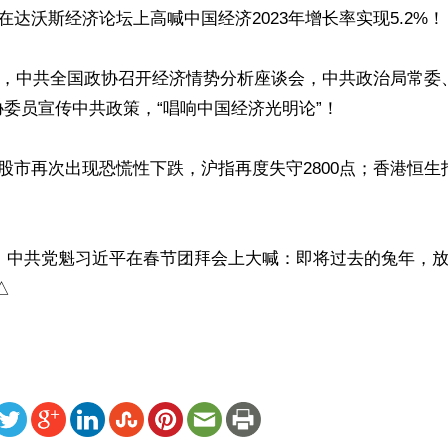
在达沃斯经济论坛上高喊中国经济2023年增长率实现5.2%！

19日，中共全国政协召开经济情势分析座谈会，中共政治局常
委员宣传中共政策，“唱响中国经济光明论”！

港股市再次出现恐慌性下跌，沪指再度失守2800点；香港恒生指


8日，中共党魁习近平在春节团拜会上大喊：即将过去的兔年，放
△
ww.renminbao.com/rmb/articles/2024/2/18/80719.html