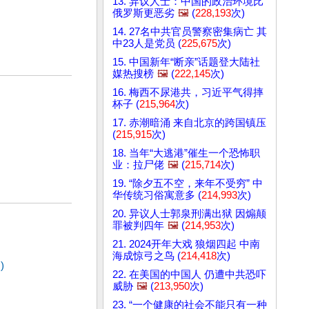
13. 异议人士：中国的政治环境比
俄罗斯更恶劣
🖼️
(
228,193
次)
14. 27名中共官员警察密集病亡 其
中23人是党员 (
225,675
次)
15. 中国新年“断亲”话题登大陆社
媒热搜榜
🖼️
(
222,145
次)
16. 梅西不尿港共，习近平气得摔
杯子 (
215,964
次)
17. 赤潮暗涌 来自北京的跨国镇压
(
215,915
次)
18. 当年“大逃港”催生一个恐怖职
业：拉尸佬
🖼️
(
215,714
次)
19. “除夕五不空，来年不受穷” 中
华传统习俗寓意多 (
214,993
次)
20. 异议人士郭泉刑满出狱 因煽颠
罪被判四年
🖼️
(
214,953
次)
21. 2024开年大戏 狼烟四起 中南
海成惊弓之鸟 (
214,418
次)
)
22. 在美国的中国人 仍遭中共恐吓
威胁
🖼️
(
213,950
次)
23. “一个健康的社会不能只有一种