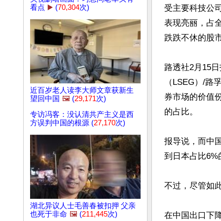
看点
▶️
(
70,304
次)
受主要科技公司
表现亮丽，占全
跌跌不休的股市
路透社2月15
（LSEG）/路
近百岁老人读李大师文章获新生
券市场的价值份
望回中国
🖼️
(
29,171
次)
的占比。

专访冯客：没认清共产主义是西
方误判中国的根源 (
27,170
次)
报导说，而中国
到日本占比6%
不过，尽管如此
湖北异议人士毛善春被扣押 父亲
也死于非命
🖼️
(
211,445
次)
在中国出口下降