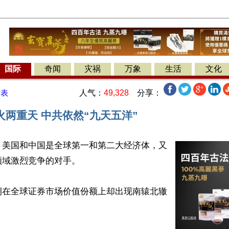
国际
奇闻
灾祸
万象
生活
文化
人气：
49,328
分享：
发表
火两重天 中共依然“九天五洋”
】美国和中国是全球第一和第二大经济体，又
域激烈竞争的对手。

期在全球证券市场价值份额上却出现南辕北辙