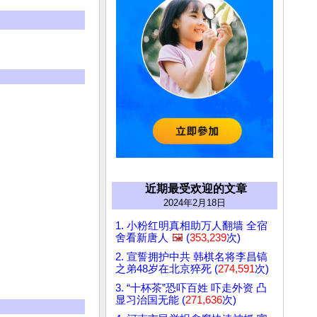
近期最受欢迎的文章
2024年2月18日
1. 小粉红明真相助万人翻墙 全宿
舍看新唐人
🖼️
(
353,239
次)
2. 宣誓拥护中共 韩棋名将李昌镐
之弟48岁在北京猝死 (
274,591
次)
3. “十杯茶”恐吓百姓 吓走外资 凸
显习治国无能 (
271,636
次)