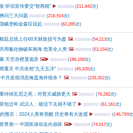
发 听信宣传要交“智商税”
▶️
(
211,842
次)
2024/2/20
拷问三大问题
(
218,914
次)
2024/2/20
隐瞒患帕金森症说起
(
62,285
次)
2024/2/20
根廷总统上任60天财政扭亏为盈
🖼️
(
54,213
次)
2024/2/19
共用氰化物破坏南海 危害全人类
🖼️
(
53,154
次)
2024/2/19
暴 天空赤橙显诡异
🖼️▶️
(
186,158
次)
2024/2/19
两重天 中共依然“九天五洋”
(
49,328
次)
2024/2/18
 中共造假消息掩盖海外猎杀？
🖼️
(
239,352
次)
2024/2/18
看待纳瓦尼之死：对普京威胁更大
🖼️
(
76,282
次)
2024/2/17
荷包过年 武汉人：能活下去就不错了
▶️
(
61,161
次)
2024/2/17
前的预言：2024人类将觉醒 历史将有大改观
▶️
(
146,799
次
2024/2/17
世界第一 中国医保却走向崩坏
🖼️▶️
(
74,017
次)
2024/2/16