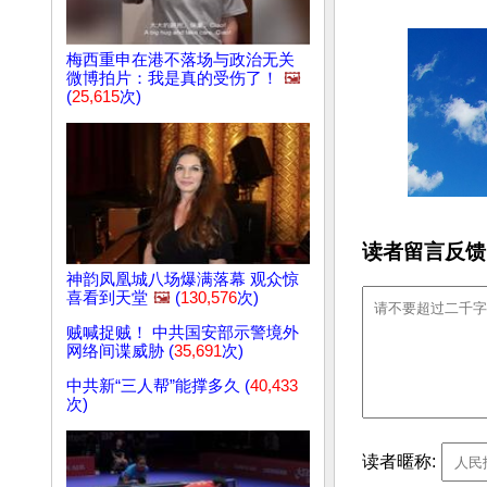
梅西重申在港不落场与政治无关
微博拍片：我是真的受伤了！
🖼️
(
25,615
次)
读者留言反馈
神韵凤凰城八场爆满落幕 观众惊
喜看到天堂
🖼️
(
130,576
次)
贼喊捉贼！ 中共国安部示警境外
网络间谍威胁 (
35,691
次)
中共新“三人帮”能撑多久 (
40,433
次)
读者暱称: