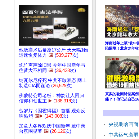
海南过年上演“瓮中捉
陷困境！北京龙年收
他肠癌术后暴瘦17公斤 天天喝1物
迅速恢复体力
🖼️
(
539,277
次)
炮竹声声除旧祟 今年中国新年与
往昔大不相同
🖼️
(
36,428
次)
纳瓦尔尼猝死 中共不敢表态 网上
制造CIA阴谋论 (
26,529
次)
真实的轮回转世案例
佛蒙特公司老板：神韵让人回归
能？！他记起自己1
信仰和创世主
▶️
(
138,319
次)
贺岁片《因霍得福》首播 观众反
响热烈
🖼️▶️
(
143,008
次)
央视删啥画面
加拿大各界欢庆中国新年 疏中亲
台氛围显著
🖼️
(
26,126
次)
中共运气衰弱