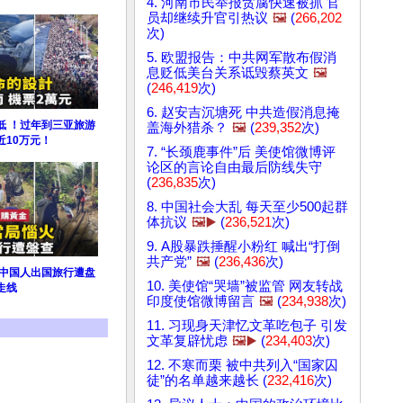
4. 河南市民举报贪腐快速被抓 官
员却继续升官引热议
🖼️
(
266,202
次)
5. 欧盟报告：中共网军散布假消
息贬低美台关系诋毁蔡英文
🖼️
(
246,419
次)
6. 赵安吉沉塘死 中共造假消息掩
低 ！过年到三亚旅游
盖海外猎杀？
🖼️
(
239,352
次)
近10万元！
7. “长颈鹿事件”后 美使馆微博评
论区的言论自由最后防线失守
(
236,835
次)
8. 中国社会大乱 每天至少500起群
体抗议
🖼️▶️
(
236,521
次)
9. A股暴跌捶醒小粉红 喊出“打倒
共产党”
🖼️
(
236,436
次)
 中国人出国旅行遭盘
10. 美使馆“哭墙”被监管 网友转战
走线
印度使馆微博留言
🖼️
(
234,938
次)
11. 习现身天津忆文革吃包子 引发
文革复辟忧虑
🖼️▶️
(
234,403
次)
12. 不寒而栗 被中共列入“国家囚
徒”的名单越来越长 (
232,416
次)