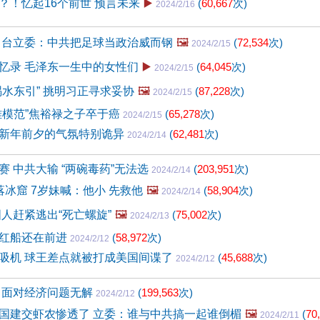
？！忆起16个前世 预言未来
▶️
(
60,667
次)
2024/2/16
 台立委：中共把足球当政治威而钢
🖼️
(
72,534
次)
2024/2/15
忆录 毛泽东一生中的女性们
▶️
(
64,045
次)
2024/2/15
祸水东引” 挑明习正寻求妥协
🖼️
(
87,228
次)
2024/2/15
雄模范”焦裕禄之子卒于癌
(
65,278
次)
2024/2/15
新年前夕的气氛特别诡异
(
62,481
次)
2024/2/14
赛 中共大输 “两碗毒药”无法选
(
203,951
次)
2024/2/14
落冰窟 7岁妹喊：他小 先救他
🖼️
(
58,904
次)
2024/2/14
国人赶紧逃出“死亡螺旋”
🖼️
(
75,002
次)
2024/2/13
红船还在前进
(
58,972
次)
2024/2/12
吸机 球王差点就被打成美国间谍了
(
45,688
次)
2024/2/12
习面对经济问题无解
(
199,563
次)
2024/2/12
国建交虾农惨透了 立委：谁与中共搞一起谁倒楣
🖼️
(
70
2024/2/11