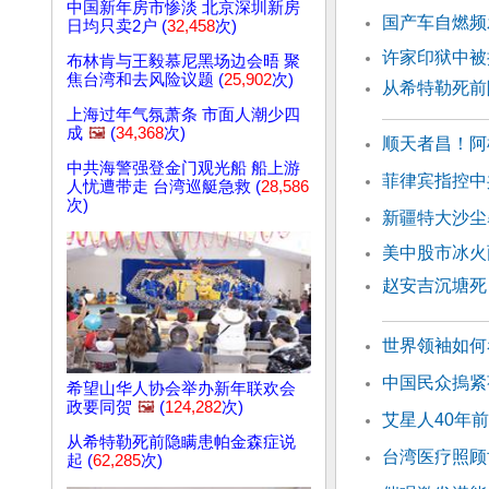
中国新年房市惨淡 北京深圳新房
国产车自燃频
日均只卖2户 (
32,458
次)
许家印狱中被
布林肯与王毅慕尼黑场边会晤 聚
焦台湾和去风险议题 (
25,902
次)
从希特勒死前
上海过年气氛萧条 市面人潮少四
成
🖼️
(
34,368
次)
顺天者昌！阿
中共海警强登金门观光船 船上游
菲律宾指控中
人忧遭带走 台湾巡艇急救 (
28,586
次)
新疆特大沙尘
美中股市冰火
赵安吉沉塘死
世界领袖如何
中国民众摀紧
希望山华人协会举办新年联欢会
政要同贺
🖼️
(
124,282
次)
艾星人40年
从希特勒死前隐瞒患帕金森症说
台湾医疗照顾
起 (
62,285
次)