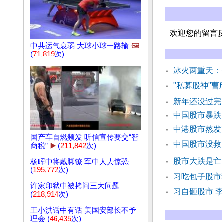
欢迎您的留言
中共运气衰弱 大球小球一路输
🖼️
(
71,819
次)
冰火两重天：
"私募股神"
新年还没过完
中国股市暴跌
中港股市蒸发
国产车自燃频发 听信宣传要交“智
中国股市没救
商税”
▶️
(
211,842
次)
股市大跌是亡
杨晖中将戴脚镣 军中人人惊恐
(
195,772
次)
习吃包子股市
许家印狱中被拷问三大问题
习自砸股市 李
(
218,914
次)
王小洪话中有话 美国安部长不予
理会 (
46,435
次)