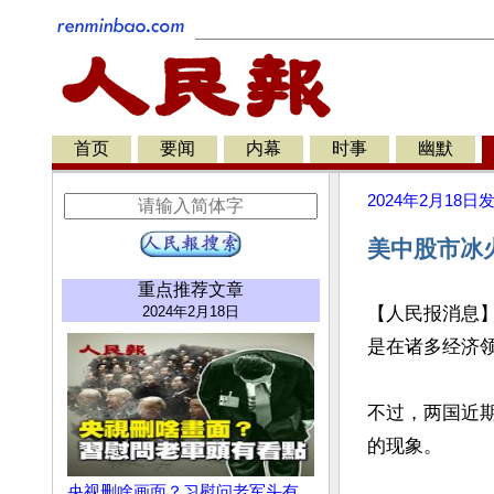
首页
要闻
内幕
时事
幽默
2024年2月18日
美中股市冰
重点推荐文章
2024年2月18日
【人民报消息
是在诸多经济领
不过，两国近
的现象。

央视删啥画面？习慰问老军头有