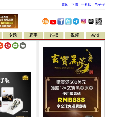
简体
-
正體
-
手机版
-
电子报
专题
寰宇
维权
视频
杂谈