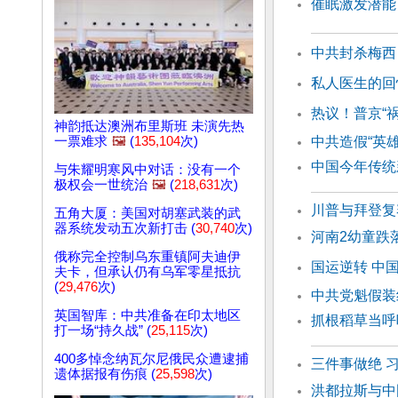
催眠激发潜能
中共封杀梅西
私人医生的回
热议！普京“
神韵抵达澳洲布里斯班 未演先热
一票难求
🖼️
(
135,104
次)
中共造假“英
中国今年传统
与朱耀明寒风中对话：没有一个
极权会一世统治
🖼️
(
218,631
次)
川普与拜登复
五角大厦：美国对胡塞武装的武
器系统发动五次新打击 (
30,740
次)
河南2幼童跌
俄称完全控制乌东重镇阿夫迪伊
国运逆转 中
夫卡，但承认仍有乌军零星抵抗
(
29,476
次)
中共党魁假装
英国智库：中共准备在印太地区
抓根稻草当呼
打一场“持久战” (
25,115
次)
400多悼念纳瓦尔尼俄民众遭逮捕
三件事做绝 
遗体据报有伤痕 (
25,598
次)
洪都拉斯与中