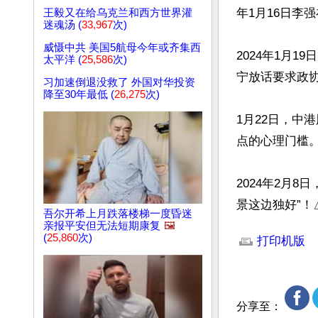
年1月16日李强
王毅又在给乌克兰和西方世界灌
迷魂汤 (
33,967
次)
威慑中共 美国5航母今年或齐集西
2024年1月
太平洋 (
25,586
次)
宁放话要求政协
习加速倒退没救了 外国对华投资
降至30年最低 (
26,275
次)
1月22日，中
点的心理门槛。
2024年2月
景这边独好”！
吾尔开希上月跌落楼梯一度昏迷
文章网址: http://w
亲报平安但无法短期康复
🖼️
(
25,860
次)
打印机版
分享至：