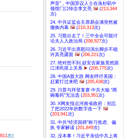
声音”，中国异议人士在洛杉矶中
领馆门口悼念李文亮
🖼️
(
213,344
次)
24. 中共证监会主席易会满突然被
撤换内幕
🖼️
(
210,313
次)
25. 习豁出去了！三中全会可能讨
论夫人入政治局 (
208,927
次)
26. 习近平出席慰问演出脚步不稳
许其亮露面
🖼️
(
206,221
次)
27. 绝对想不到 赵安吉家族竟然跟
江泽民搭上关系
▶️
(
205,775
次)
28. 中国A股大跌 网友呼吁美国：
赶紧打过来吧
🖼️
(
205,638
次)
29. 川普与拜登复赛 中共大输 “两
碗毒药”无法选 (
203,951
次)
30. X网友指点河南省政府：别忘
了把2022年的数字改一下
🖼️
(
203,941
次)
31. 中共“经济国师”称习焦虑、偏
执 专家解读 (
201,849
次)
,811
次)
32. 没本事！习近平亲信中共上将