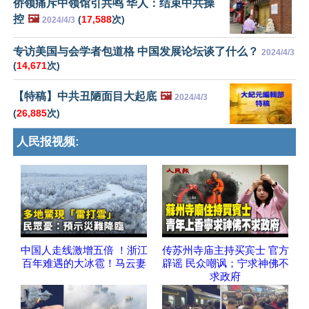
侨领痛斥中领馆引共鸣 华人：结束中共操
控
🖼️
(
17,588
次)
2024/4/3
专访美国与会学者包道格 中国发展论坛谈了什么？
2024/4/3
(
14,671
次)
【特稿】中共丑陋面目大起底
🖼️
2024/4/3
(
26,885
次)
人民报视频:
中国人走线激增五倍 ！浙江
传苏州寺庙主持买宾士 官方
百年难遇的大冰雹！马云妻
辟谣 民众嘲讽；宁求神佛不
求政府