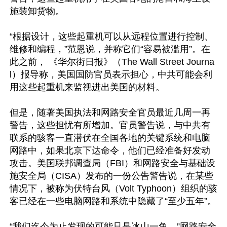
施装卸货物。

“根据设计，这些起重机可以从远程位置进行控制、
维修和编程，”范恩说，并称它们“容易被滥用”。在
此之前， 《华尔街日报》（The Wall Street Journa
l）报导称，美国国防官员表示担心，中共可能会利
用这些起重机来监视进出美国的材料。

但是，随著美国执法和网路安全官员最近几周一再
警告，这些担忧有所增加。官员警告说，与中共有
联系的骇客一直潜伏在全国各地的关键系统和电脑
网路中，如果北京下达命令，他们已经准备好发动
攻击。美国联邦调查局（FBI）和网路安全与基础设
施安全局（CISA）发布的一份公告警告说，在某些
情况下，被称为伏特台风（Volt Typhoon）组织的骇
客已经在一些电脑网路和系统中隐藏了“至少五年”。

“我们迄今为止发现的可能只是冰山一角，”网路安全