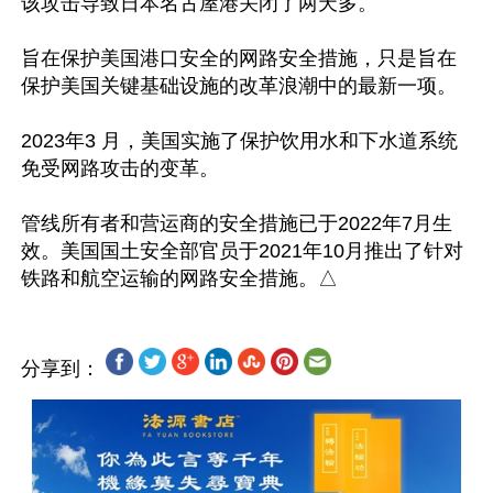
该攻击导致日本名古屋港关闭了两天多。

旨在保护美国港口安全的网路安全措施，只是旨在
保护美国关键基础设施的改革浪潮中的最新一项。

2023年3 月，美国实施了保护饮用水和下水道系统
免受网路攻击的变革。

管线所有者和营运商的安全措施已于2022年7月生
效。美国国土安全部官员于2021年10月推出了针对
分享到：