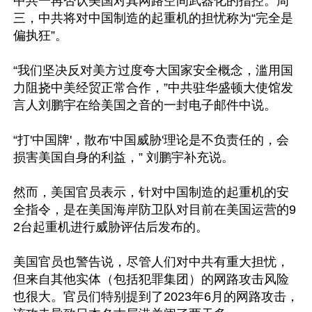
中共一再否认美国对其网路空间武器化的指控。周
三，中共将对中国制造的起重机的担忧称为“完全是
偏执狂”。

“我们坚决反对美方过度夸大国家安全概念，滥用国
力阻挠中美经贸正常合作，”中共驻华盛顿大使馆发
言人刘鹏宇在给美国之音的一封电子邮件中说。

“打'中国牌'，散布'中国威胁'理论是不负责任的，会
损害美国自身的利益，” 刘鹏宇补充说。

然而，美国官员表示，针对中国制造的起重机的安
全指令，是在美国海岸防卫队对目前在美国运营的9
2台起重机进行威胁评估后发布的。

美国官员也警告说，尽管人们对中共有重大担忧，
但来自其他实体（包括犯罪集团）的网路攻击风险
也很大。官员们特别提到了2023年6月的网路攻击，