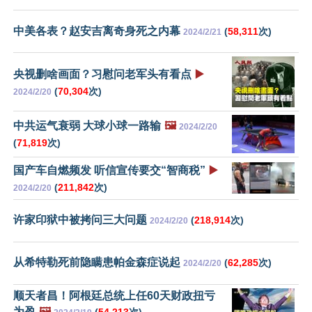
中美各表？赵安吉离奇身死之内幕
(
58,311
次)
2024/2/21
央视删啥画面？习慰问老军头有看点
▶️
(
70,304
次)
2024/2/20
中共运气衰弱 大球小球一路输
🖼️
2024/2/20
(
71,819
次)
国产车自燃频发 听信宣传要交“智商税”
▶️
(
211,842
次)
2024/2/20
许家印狱中被拷问三大问题
(
218,914
次)
2024/2/20
从希特勒死前隐瞒患帕金森症说起
(
62,285
次)
2024/2/20
顺天者昌！阿根廷总统上任60天财政扭亏
为盈
🖼️