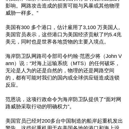
影响。网路攻击造成的损害可能与风暴或其他物理
威胁一样多。”

美国有300 多个港口，估计雇用了3,100 万美国人。
美国官员表示，这些港口为美国经济贡献了约5.4兆
美元，同时也是世界各地货物的主要入境点。

海岸防卫队网路司令部司令约翰·范恩少将（John V
ann）说：“对海上运输系统（MTS）的任何破坏，
无论是人为的还是自然的，物理的还是网路空间
的，都有可能对我们的国内或全球供应链造成连锁
反应。

范恩说，这项行政命令为海岸防卫队提供了“面对网
路威胁采取行动的明确权力”。

美国官员已经对200多台中国制造的船岸起重机发出
警告，这些起重机用于在美国各地的港口和海上设