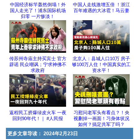
中国经济标竿轰然倒塌！外
中国人走线激增五倍 ！浙江
国人走光了！浦东国际机场
百年难遇的大冰雹！马云妻
归零 一片惨淡！
传苏州寺庙主持买宾士 官方
北京人：县城人口10万 房子
辟谣 民众嘲讽；宁求神佛不
够100万人住！中国真实的工
求政府
资水平！
返程民工挤爆绿皮火车 一夜
习慰问老军头有看点？！央
回到90年代！｜ #人民报
视删掉一画面！习身体状况
如何？搞定共军了吗？
更多文章导读：
2024年2月23日