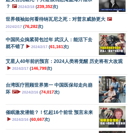
？
🖼️
(
239,352
次)
2024/2/18
世界领袖如何看待纳瓦尼之死：对普京威胁更大
🖼️
(
76,282
次)
2024/2/17
中国民众摀紧荷包过年 武汉人：能活下去
就不错了
▶️
(
61,161
次)
2024/2/17
艾星人40年前的预言：2024人类将觉醒 历史将有大改观
▶️
(
146,799
次)
2024/2/17
台湾医疗照顾世界第一 中国医保却走向崩
坏
🖼️▶️
(
74,017
次)
2024/2/16
催眠激发潜能？！忆起16个前世 预言未来
▶️
(
60,667
次)
2024/2/16