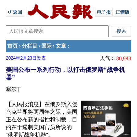
↺ 返回 
电子报
正體版
首页
分栏目
国际
文章
›
›
›
：
2024年2月23日
发表
人气：
30,943
美国公布一系列行动，以打击俄罗斯“战争机
器”
塞尔丁
【人民报消息】在俄罗斯入侵
乌克兰即将两周年之际，美国
正在公布新的指控和制裁，目
的在于遏制美国官员所说的
“俄罗斯战争机器”。
