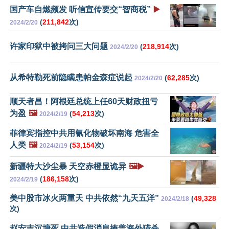
国产车自燃频发 听信宣传要交“智商税”
▶️
(
211,842
次)
2024/2/20
许家印狱中被拷问三大问题
(
218,914
次)
2024/2/20
从希特勒死前隐瞒患帕金森症说起
(
62,285
次)
2024/2/20
顺天者昌！阿根廷总统上任60天财政扭亏
为盈
🖼️
(
54,213
次)
2024/2/19
菲律宾指控中共用氰化物破坏南海 危害全
人类
🖼️
(
53,154
次)
2024/2/19
新疆特大沙尘暴 天空赤橙显诡异
🖼️▶️
(
186,158
次)
2024/2/19
美中股市冰火两重天 中共依然“九天五洋”
(
49,328
2024/2/18
次)
赵安吉沉塘死 中共造假消息掩盖海外猎杀