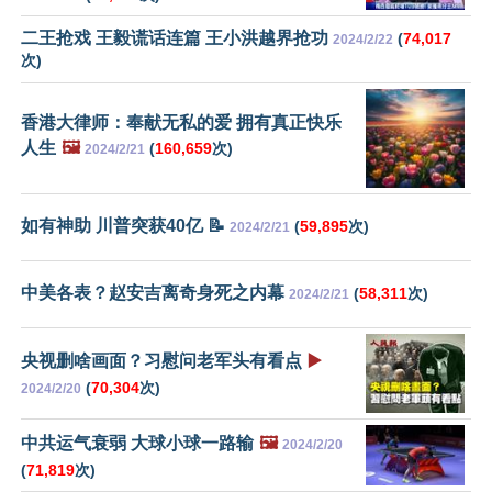
二王抢戏 王毅谎话连篇 王小洪越界抢功
(
74,017
2024/2/22
次)
香港大律师：奉献无私的爱 拥有真正快乐
人生
🖼️
(
160,659
次)
2024/2/21
如有神助 川普突获40亿 📝
(
59,895
次)
2024/2/21
中美各表？赵安吉离奇身死之内幕
(
58,311
次)
2024/2/21
央视删啥画面？习慰问老军头有看点
▶️
(
70,304
次)
2024/2/20
中共运气衰弱 大球小球一路输
🖼️
2024/2/20
(
71,819
次)