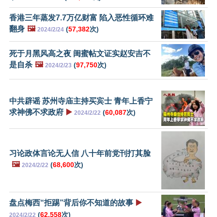
香港三年蒸发7.7万亿财富 陷入恶性循环难
翻身
🖼️
(
57,382
次)
2024/2/24
死于月黑风高之夜 闺蜜帖文证实赵安吉不
是自杀
🖼️
(
97,750
次)
2024/2/23
中共辟谣 苏州寺庙主持买宾士 青年上香宁
求神佛不求政府
▶️
(
60,087
次)
2024/2/22
习论政体言论无人信 八十年前党刊打其脸
🖼️
(
68,600
次)
2024/2/22
盘点梅西“拒踢”背后你不知道的故事
▶️
(
62,558
次)
2024/2/22