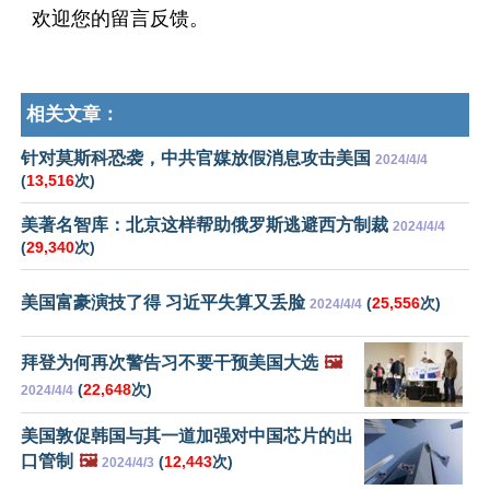
欢迎您的留言反馈。
相关文章：
针对莫斯科恐袭，中共官媒放假消息攻击美国
2024/4/4
(
13,516
次)
美著名智库：北京这样帮助俄罗斯逃避西方制裁
2024/4/4
(
29,340
次)
美国富豪演技了得 习近平失算又丢脸
(
25,556
次)
2024/4/4
拜登为何再次警告习不要干预美国大选
🖼️
(
22,648
次)
2024/4/4
美国敦促韩国与其一道加强对中国芯片的出
口管制
🖼️
(
12,443
次)
2024/4/3