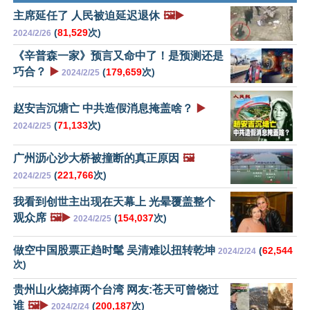
主席延任了 人民被迫延迟退休
🖼️▶️
(
81,529
次)
2024/2/26
《辛普森一家》预言又命中了！是预测还是
巧合？
▶️
(
179,659
次)
2024/2/25
赵安吉沉塘亡 中共造假消息掩盖啥？
▶️
(
71,133
次)
2024/2/25
广州沥心沙大桥被撞断的真正原因
🖼️
(
221,766
次)
2024/2/25
我看到创世主出现在天幕上 光晕覆盖整个
观众席
🖼️▶️
(
154,037
次)
2024/2/25
做空中国股票正趋时髦 吴清难以扭转乾坤
(
62,544
2024/2/24
次)
贵州山火烧掉两个台湾 网友:苍天可曾饶过
谁
🖼️▶️
(
200,187
次)
2024/2/24