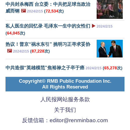
中共封杀梅西 台立委：中共把足球当政治
威而钢
🖼️
(
72,534
次)
2024/2/15
私人医生的回忆录 毛泽东一生中的女性们
▶️
2024/2/15
(
64,045
次)
热议！普京“祸水东引” 挑明习正寻求妥协
🖼️
(
87,228
次)
2024/2/15
中共造假“英雄模范”焦裕禄之子卒于癌
(
65,278
次)
2024/2/15
Copyright© RMB Public Foundation Inc.
All Rights Reserved
人民报网站服务条款
关于我们
反馈信箱：
editor@renminbao.com