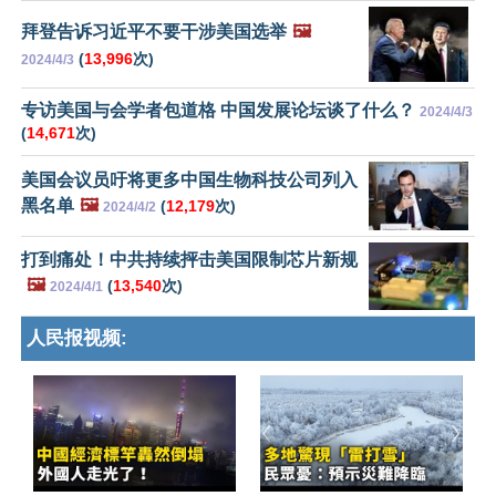
拜登告诉习近平不要干涉美国选举
🖼️
(
13,996
次)
2024/4/3
专访美国与会学者包道格 中国发展论坛谈了什么？
2024/4/3
(
14,671
次)
美国会议员吁将更多中国生物科技公司列入
黑名单
🖼️
(
12,179
次)
2024/4/2
打到痛处！中共持续抨击美国限制芯片新规
🖼️
(
13,540
次)
2024/4/1
人民报视频: