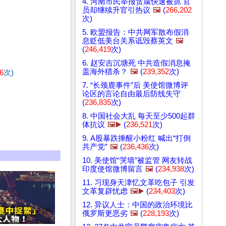
4. 河南市民举报贪腐快速被抓 官
员却继续升官引热议
🖼️
(
266,202
次)
5. 欧盟报告：中共网军散布假消
息贬低美台关系诋毁蔡英文
🖼️
(
246,419
次)
6. 赵安吉沉塘死 中共造假消息掩
盖海外猎杀？
🖼️
(
239,352
次)
6
次)
7. “长颈鹿事件”后 美使馆微博评
论区的言论自由最后防线失守
(
236,835
次)
8. 中国社会大乱 每天至少500起群
体抗议
🖼️▶️
(
236,521
次)
9. A股暴跌捶醒小粉红 喊出“打倒
共产党”
🖼️
(
236,436
次)
10. 美使馆“哭墙”被监管 网友转战
印度使馆微博留言
🖼️
(
234,938
次)
11. 习现身天津忆文革吃包子 引发
文革复辟忧虑
🖼️▶️
(
234,403
次)
12. 异议人士：中国的政治环境比
俄罗斯更恶劣
🖼️
(
228,193
次)