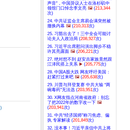
声音”，中国异议人士在洛杉矶中
领馆门口悼念李文亮
🖼️
(
213,344
次)
24. 中共证监会主席易会满突然被
撤换内幕
🖼️
(
210,313
次)
25. 习豁出去了！三中全会可能讨
论夫人入政治局 (
208,927
次)
26. 习近平出席慰问演出脚步不稳
许其亮露面
🖼️
(
206,221
次)
27. 绝对想不到 赵安吉家族竟然跟
江泽民搭上关系
▶️
(
205,775
次)
28. 中国A股大跌 网友呼吁美国：
赶紧打过来吧
🖼️
(
205,638
次)
29. 川普与拜登复赛 中共大输 “两
碗毒药”无法选 (
203,951
次)
30. X网友指点河南省政府：别忘
了把2022年的数字改一下
🖼️
)
(
203,941
次)
31. 中共“经济国师”称习焦虑、偏
执 专家解读 (
201,849
次)
32. 没本事！习近平亲信中共上将