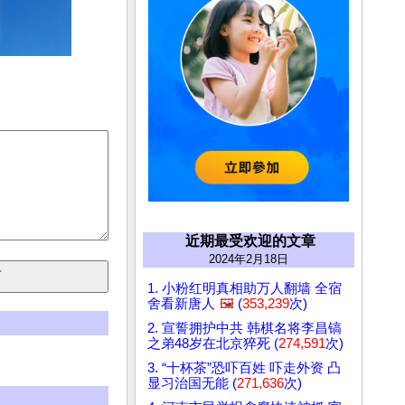
近期最受欢迎的文章
2024年2月18日
1. 小粉红明真相助万人翻墙 全宿
舍看新唐人
🖼️
(
353,239
次)
2. 宣誓拥护中共 韩棋名将李昌镐
之弟48岁在北京猝死 (
274,591
次)
3. “十杯茶”恐吓百姓 吓走外资 凸
显习治国无能 (
271,636
次)