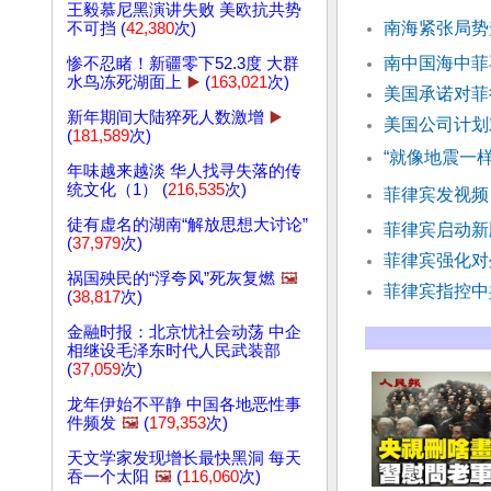
王毅慕尼黑演讲失败 美欧抗共势
南海紧张局势
不可挡 (
42,380
次)
南中国海中菲
惨不忍睹！新疆零下52.3度 大群
水鸟冻死湖面上
▶️
(
163,021
次)
美国承诺对菲
新年期间大陆猝死人数激增
▶️
美国公司计划
(
181,589
次)
“就像地震一
年味越来越淡 华人找寻失落的传
统文化（1） (
216,535
次)
菲律宾发视频
徒有虚名的湖南“解放思想大讨论”
菲律宾启动新
(
37,979
次)
菲律宾强化对
祸国殃民的“浮夸风”死灰复燃
🖼️
菲律宾指控中
(
38,817
次)
金融时报：北京忧社会动荡 中企
相继设毛泽东时代人民武装部
(
37,059
次)
龙年伊始不平静 中国各地恶性事
件频发
🖼️
(
179,353
次)
天文学家发现增长最快黑洞 每天
吞一个太阳
🖼️
(
116,060
次)