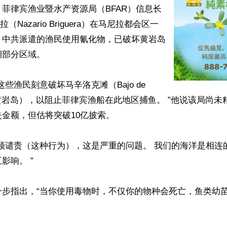
菲律宾渔业暨水产资源局（BFAR）信息长
（Nazario Briguera）在马尼拉都会区一
，中共派遣的渔民使用氰化物，已破坏黄岩岛
部分区域。

些渔民刻意破坏马辛洛克滩（Bajo de 
c，即黄岩岛），以阻止菲律宾渔船在此地区捕鱼。 ”他说该局尚
金额，但估将突破10亿披索。

须谴责（这种行为），这是严重的问题。 我们的海洋是相连
响。 ”

一步指出，“当你使用毒物时，不仅你的物种会死亡，鱼类幼