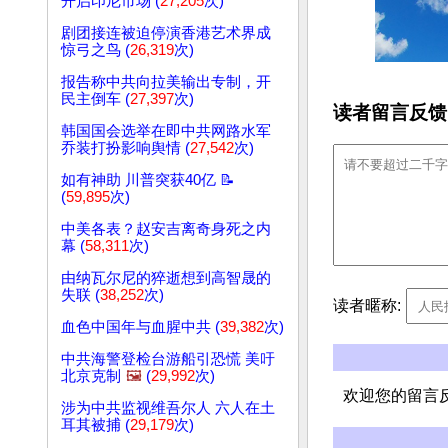
开启印尼市场 (
27,205
次)
剧团接连被迫停演香港艺术界成
惊弓之鸟 (
26,319
次)
报告称中共向拉美输出专制，开
民主倒车 (
27,397
次)
读者留言反馈
韩国国会选举在即中共网路水军
乔装打扮影响舆情 (
27,542
次)
如有神助 川普突获40亿 📝
(
59,895
次)
中美各表？赵安吉离奇身死之内
幕 (
58,311
次)
由纳瓦尔尼的猝逝想到高智晟的
失联 (
38,252
次)
读者暱称:
血色中国年与血腥中共 (
39,382
次)
中共海警登检台游船引恐慌 美吁
北京克制
🖼️
(
29,992
次)
欢迎您的留言
涉为中共监视维吾尔人 六人在土
耳其被捕 (
29,179
次)