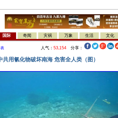
国际
奇闻
灾祸
万象
生活
文化
人气：
53,154
分享：
发表
中共用氰化物破坏南海 危害全人类（图）