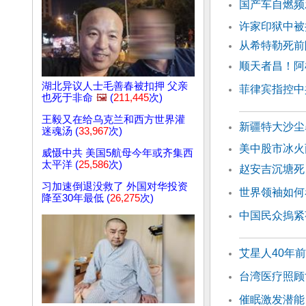
国产车自燃频
许家印狱中被
从希特勒死前
顺天者昌！阿
湖北异议人士毛善春被扣押 父亲
菲律宾指控中
也死于非命
🖼️
(
211,445
次)
王毅又在给乌克兰和西方世界灌
新疆特大沙尘
迷魂汤 (
33,967
次)
美中股市冰火
威慑中共 美国5航母今年或齐集西
太平洋 (
25,586
次)
赵安吉沉塘死
习加速倒退没救了 外国对华投资
世界领袖如何
降至30年最低 (
26,275
次)
中国民众摀紧
艾星人40年
台湾医疗照顾
催眠激发潜能