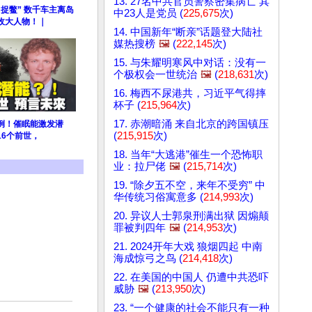
13. 27名中共官员警察密集病亡 其
捉鳖” 数千车主离岛
中23人是党员 (
225,675
次)
收大人物！｜
14. 中国新年“断亲”话题登大陆社
媒热搜榜
🖼️
(
222,145
次)
15. 与朱耀明寒风中对话：没有一
个极权会一世统治
🖼️
(
218,631
次)
16. 梅西不尿港共，习近平气得摔
杯子 (
215,964
次)
17. 赤潮暗涌 来自北京的跨国镇压
例！催眠能激发潜
(
215,915
次)
16个前世，
18. 当年“大逃港”催生一个恐怖职
业：拉尸佬
🖼️
(
215,714
次)
19. “除夕五不空，来年不受穷” 中
华传统习俗寓意多 (
214,993
次)
20. 异议人士郭泉刑满出狱 因煽颠
罪被判四年
🖼️
(
214,953
次)
21. 2024开年大戏 狼烟四起 中南
海成惊弓之鸟 (
214,418
次)
22. 在美国的中国人 仍遭中共恐吓
威胁
🖼️
(
213,950
次)
23. “一个健康的社会不能只有一种