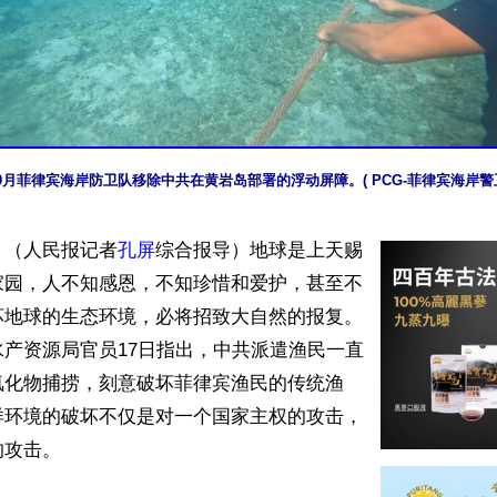
9月菲律宾海岸防卫队移除中共在黄岩岛部署的浮动屏障。( PCG-菲律宾海岸
】（人民报记者
孔屏
综合报导）地球是上天赐
家园，人不知感恩，不知珍惜和爱护，甚至不
坏地球的生态环境，必将招致大自然的报复。
产资源局官员17日指出，中共派遣渔民一直
氰化物捕捞，刻意破坏菲律宾渔民的传统渔
洋环境的破坏不仅是对一个国家主权的攻击，
攻击。
