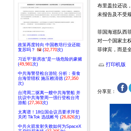
布里盖拉还说
未报告及不受规
菲国海巡队西菲
对一个国家主
政策再度转向 中国教培行业还能
菲律宾，而是
复苏吗？
🖼️
(
32,770
次)
文章网址: http://w
习近平“新房改”是一场危险的豪赌
(
49,981
次)
打印机版
中共海警登检台游轮 分析：蚕食
台海管辖权 施压赖清德 (
27,350
次)
分享至：
台湾周二驱离一艘中共海警船 并
抗议中共海警周一强行登检台湾
游船 (
27,363
次)
太离谱！18位国会议员要求拜登
关闭 TikTok 选战帐号 (
26,826
次)
中共火箭发射失败如何为SpaceX