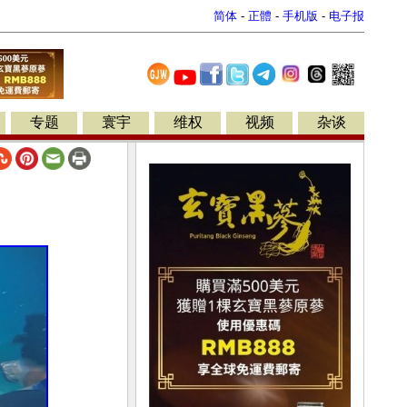
简体
-
正體
-
手机版
-
电子报
专题
寰宇
维权
视频
杂谈