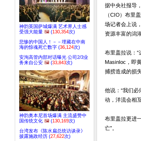
据中央社报导，
（CIO）布里盖拉
场记者会上说
神韵英国萨城爆满 艺术界人士感
受强大能量
🖼️
(
130,354
次)
资源丰富的潟湖
悲惨的中国人！－－埋藏在中南
海的惊魂死亡数字 (
36,124
次)
布里盖拉说：“这
安洵高管内部对话曝光 公司2/3业
Masinlo
务来自公安
🖼️
(
33,843
次)
捕捞造成的损失
他说：“我们必
动，洋流会相互影
神韵奥本尼首场爆满 主流盛赞中
布里盖拉更进
国传统文化
🖼️
(
130,169
次)
亡”。

台湾发布《陈水扁总统访谈录》
披露施政经历 (
27,622
次)