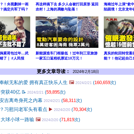
？！央视删掉一画
再这样搞下去 多少人会被打回原形 返回
海南过年上演“瓮中
？搞定共军了吗？
农村！上海的凋敝与坠落！
陷困境！北京龙年
摀紧荷包过年…武
新能源造车门框极低 ！过年到三亚旅游
真实的轮回转世案
错了｜ #人民报
一家五口返程机票近10万元！
能？！他记起自己
更多文章导读：
2024年2月18日
奉献无私的爱 拥有真正快乐人生
🖼️
(
160,659
次)
2024/2/21
普突获40亿
📝
(
59,895
次)
2024/2/21
安吉离奇身死之内幕
(
58,311
次)
2024/2/21
？习慰问老军头有看点
▶️
(
70,304
次)
2024/2/20
 大球小球一路输
🖼️
(
71,819
次)
2024/2/20