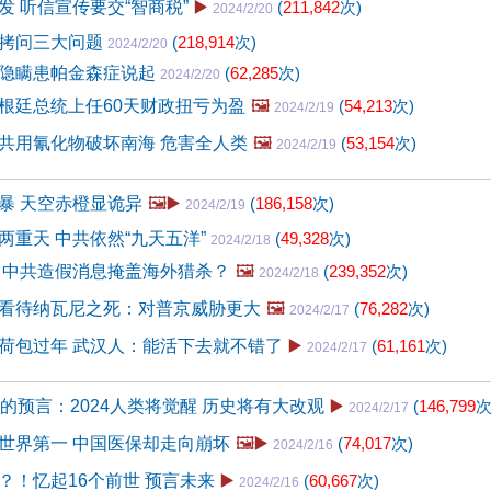
发 听信宣传要交“智商税”
▶️
(
211,842
次)
2024/2/20
拷问三大问题
(
218,914
次)
2024/2/20
隐瞒患帕金森症说起
(
62,285
次)
2024/2/20
根廷总统上任60天财政扭亏为盈
🖼️
(
54,213
次)
2024/2/19
共用氰化物破坏南海 危害全人类
🖼️
(
53,154
次)
2024/2/19
暴 天空赤橙显诡异
🖼️▶️
(
186,158
次)
2024/2/19
两重天 中共依然“九天五洋”
(
49,328
次)
2024/2/18
 中共造假消息掩盖海外猎杀？
🖼️
(
239,352
次)
2024/2/18
看待纳瓦尼之死：对普京威胁更大
🖼️
(
76,282
次)
2024/2/17
荷包过年 武汉人：能活下去就不错了
▶️
(
61,161
次)
2024/2/17
前的预言：2024人类将觉醒 历史将有大改观
▶️
(
146,799
次
2024/2/17
世界第一 中国医保却走向崩坏
🖼️▶️
(
74,017
次)
2024/2/16
？！忆起16个前世 预言未来
▶️
(
60,667
次)
2024/2/16