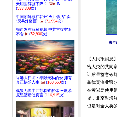
天胆固醇就下降？
🖼️▶️
📝
(
533,308
次)
中国朝鲜族在韩开“灭共饭店” 卖
“灭共炸酱面”
🖼️
(
71,954
次)
梅西发布解释视频 中共官媒穷追
不舍
▶️
(
52,800
次)
去年
【人民报消息
给人类的共同
计后果蓄意破
香港大律师：奉献无私的爱 拥有
菲律宾渔业暨水
真正快乐人生
🖼️
(
160,659
次)
在黄岩岛使用
战狼无惧中共苏联式解体 王毅慕
尼黑酒后吐真言 (
116,915
次)
场，北京对海
也是对全人类的