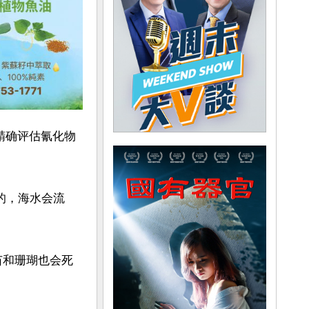
未精确评估氰化物
的，海水会流
苗和珊瑚也会死