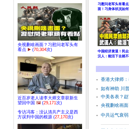
习慰问老军头有看点
面！习身体状况如何
央视删啥画面？习慰问老军头有
看点
▶️
(
70,304
次)
中国经济衰退！民众
汉人：能活下去就不
香港大律师：
如有神助 川
中美各表？赵
近百岁老人读李大师文章获新生
望回中国
🖼️
(
29,171
次)
央视删啥画面
专访冯客：没认清共产主义是西
中共运气衰弱
方误判中国的根源 (
27,170
次)