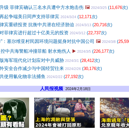
升级 菲律宾确认三名水兵遭中方水炮击伤
🖼️
(
11,676
次)
2024/3/25
再起争端美日同声支持菲律宾
(
12,171
次)
2024/3/24
律宾重磅投资 抗衡中共潜在经济胁迫
(
20,716
次)
2024/3/13
对菲律宾进行超过十亿美元的投资
(
22,737
次)
2024/3/12
样”：塞尔维亚村民因环境问题挺身对抗中国公司
🖼️
(
25,59
2024/3/8
 控中共海警船冲撞菲船 射水炮伤人
▶️
(
226,177
次)
2024/3/5
版海军现代化计划应对中共威胁
(
28,412
次)
2024/3/1
外安全合作减少与中国经贸往来
(
30,176
次)
2024/2/26
共使用氰化物非法捕鱼
(
27,192
次)
2024/2/22
人民报视频
2024年2月18日