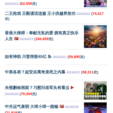
(
62,558
次)
2024/2/22
二王抢戏 王毅谎话连篇 王小洪越界抢功
(
74,017
2024/2/22
次)
香港大律师：奉献无私的爱 拥有真正快乐
人生
🖼️
(
160,659
次)
2024/2/21
如有神助 川普突获40亿 📝
(
59,895
次)
2024/2/21
中美各表？赵安吉离奇身死之内幕
(
58,311
次)
2024/2/21
央视删啥画面？习慰问老军头有看点
▶️
(
70,304
次)
2024/2/20
中共运气衰弱 大球小球一路输
🖼️
2024/2/20
(
71,819
次)