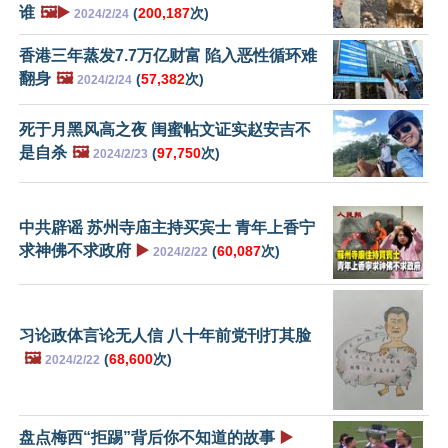
谁
🖼️▶️
(
200,187
次)
2024/2/24
香港三年蒸发7.7万亿财富 陷入恶性循环难
翻身
🖼️
(
57,382
次)
2024/2/24
死于月黑风高之夜 闺蜜帖文证实赵安吉不
是自杀
🖼️
(
97,750
次)
2024/2/23
中共辟谣 苏州寺庙主持买宾士 青年上香宁
求神佛不求政府
▶️
(
60,087
次)
2024/2/22
习论政体言论无人信 八十年前党刊打其脸
🖼️
(
68,600
次)
2024/2/22
盘点梅西“拒踢”背后你不知道的故事
▶️