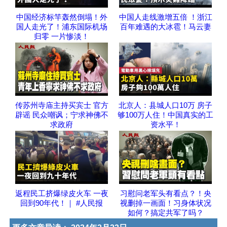
中国经济标竿轰然倒塌！外
中国人走线激增五倍 ！浙江
国人走光了！浦东国际机场
百年难遇的大冰雹！马云妻
归零 一片惨淡！
传苏州寺庙主持买宾士 官方
北京人：县城人口10万 房子
辟谣 民众嘲讽；宁求神佛不
够100万人住！中国真实的工
求政府
资水平！
返程民工挤爆绿皮火车 一夜
习慰问老军头有看点？！央
回到90年代！｜ #人民报
视删掉一画面！习身体状况
如何？搞定共军了吗？