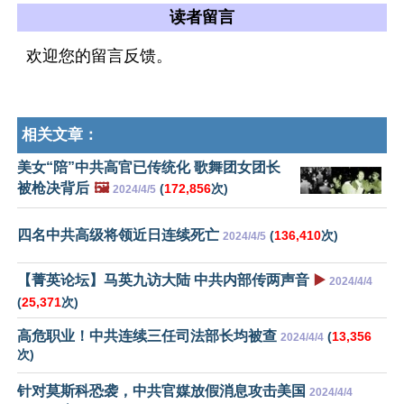
读者留言
欢迎您的留言反馈。
相关文章：
美女“陪”中共高官已传统化 歌舞团女团长
被枪决背后
🖼️
(
172,856
次)
2024/4/5
四名中共高级将领近日连续死亡
(
136,410
次)
2024/4/5
【菁英论坛】马英九访大陆 中共内部传两声音
▶️
2024/4/4
(
25,371
次)
高危职业！中共连续三任司法部长均被查
(
13,356
2024/4/4
次)
针对莫斯科恐袭，中共官媒放假消息攻击美国
2024/4/4