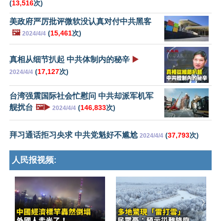
(
13,516
次)
美政府严厉批评微软没认真对付中共黑客
🖼️
(
15,461
次)
2024/4/4
真相从细节扒起 中共体制内的秘辛
▶️
(
17,127
次)
2024/4/4
台湾强震国际社会忙慰问 中共却派军机军
舰扰台
🖼️▶️
(
146,833
次)
2024/4/4
拜习通话拒习央求 中共党魁好不尴尬
(
37,793
次)
2024/4/4
人民报视频: