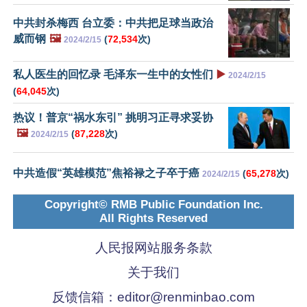
中共封杀梅西 台立委：中共把足球当政治
威而钢
🖼️
(
72,534
次)
2024/2/15
私人医生的回忆录 毛泽东一生中的女性们
▶️
2024/2/15
(
64,045
次)
热议！普京“祸水东引” 挑明习正寻求妥协
🖼️
(
87,228
次)
2024/2/15
中共造假“英雄模范”焦裕禄之子卒于癌
(
65,278
次)
2024/2/15
Copyright© RMB Public Foundation Inc.
All Rights Reserved
人民报网站服务条款
关于我们
反馈信箱：
editor@renminbao.com