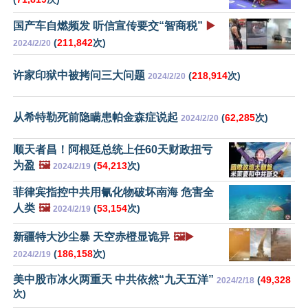
国产车自燃频发 听信宣传要交“智商税”
▶️
(
211,842
次)
2024/2/20
许家印狱中被拷问三大问题
(
218,914
次)
2024/2/20
从希特勒死前隐瞒患帕金森症说起
(
62,285
次)
2024/2/20
顺天者昌！阿根廷总统上任60天财政扭亏
为盈
🖼️
(
54,213
次)
2024/2/19
菲律宾指控中共用氰化物破坏南海 危害全
人类
🖼️
(
53,154
次)
2024/2/19
新疆特大沙尘暴 天空赤橙显诡异
🖼️▶️
(
186,158
次)
2024/2/19
美中股市冰火两重天 中共依然“九天五洋”
(
49,328
2024/2/18
次)