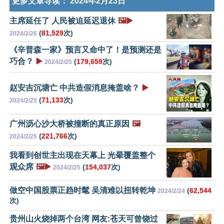
更多文章导读：
2024年2月23日
主席延任了 人民被迫延迟退休
🖼️▶️
(
81,529
次)
2024/2/26
《辛普森一家》预言又命中了！是预测还是
巧合？
▶️
(
179,659
次)
2024/2/25
赵安吉沉塘亡 中共造假消息掩盖啥？
▶️
(
71,133
次)
2024/2/25
广州沥心沙大桥被撞断的真正原因
🖼️
(
221,766
次)
2024/2/25
我看到创世主出现在天幕上 光晕覆盖整个
观众席
🖼️▶️
(
154,037
次)
2024/2/25
做空中国股票正趋时髦 吴清难以扭转乾坤
(
62,544
2024/2/24
次)
贵州山火烧掉两个台湾 网友:苍天可曾饶过