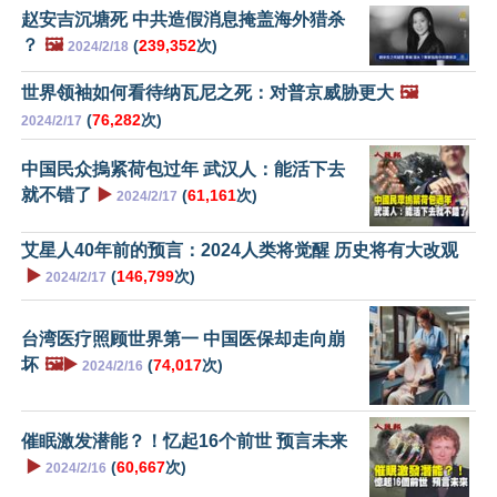
赵安吉沉塘死 中共造假消息掩盖海外猎杀
？
🖼️
(
239,352
次)
2024/2/18
世界领袖如何看待纳瓦尼之死：对普京威胁更大
🖼️
(
76,282
次)
2024/2/17
中国民众摀紧荷包过年 武汉人：能活下去
就不错了
▶️
(
61,161
次)
2024/2/17
艾星人40年前的预言：2024人类将觉醒 历史将有大改观
▶️
(
146,799
次)
2024/2/17
台湾医疗照顾世界第一 中国医保却走向崩
坏
🖼️▶️
(
74,017
次)
2024/2/16
催眠激发潜能？！忆起16个前世 预言未来
▶️
(
60,667
次)
2024/2/16