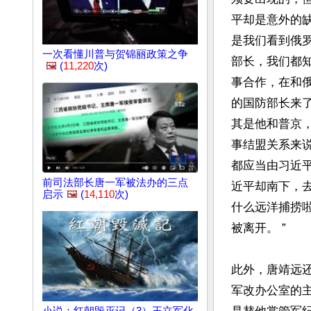
平却是意外的
是我们看到俄
一次看懂川普与贺锦丽政策之争
部长，我们都
🖼️
(
11,220
次)
事合作，在和
的国防部长来
其是他和普京
事结盟关系来
都应当由习近
前司法部长唐一军被法办的三点
近平却南下，
启示
🖼️
(
14,110
次)
什么远洋捕捞
被离开。 ”

此外，唐靖远
军改办公室的