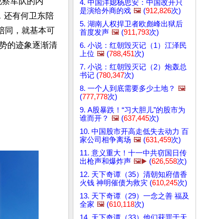
视察军队的内
4. 中国洋媳杨思安：中国改开只
是演给外商的戏
🖼️
(
912,826
次)
，还有何卫东陪
5. 湖南人权捍卫者欧彪峰出狱后
陪同，就基本可
首度发声
🖼️
(
911,793
次)
势的迹象逐渐清
6. 小说：红朝毁灭记（1）江泽民
上位
🖼️
(
788,451
次)
7. 小说：红朝毁灭记（2）炮轰总
书记 (
780,347
次)
8. 一个人到底需要多少土地？
🖼️
(
777,778
次)
9. A股暴跌！“习大胆儿”的股市为
谁而开？
🖼️
(
637,445
次)
10. 中国股市开高走低失去动力 百
家公司相争离场
🖼️
(
631,459
次)
11. 意义重大！十一中共窃国日传
出枪声和爆炸声
🖼️▶️
(
626,558
次)
12. 天下奇谭（35）清朝知府借香
火钱 神明催债为救灾 (
610,245
次)
13. 天下奇谭（29）一念之善 福及
全家
🖼️
(
610,118
次)
14. 天下奇谭（33）他们获罪于天