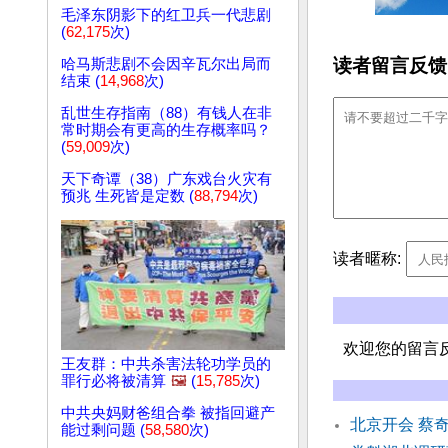
毛泽东阴影下的红卫兵一代悲剧
(
62,175
次)
读者留言反馈
哈马斯悲剧不会因辛瓦尔出局而
结束 (
14,968
次)
乱世生存指南（88）有钱人在非
常时期会有更高的生存概率吗？
(
59,009
次)
天下奇谭（38）广东戏台火灾有
预兆 生死皆是定数 (
88,794
次)
读者暱称:
欢迎您的留言
王友群：中共杀害法轮功学员的
罪行必将被清算
🖼️
(
15,785
次)
中共央妈财爸组合拳 被指回避产
北京开会 蔡
能过剩问题 (
58,580
次)