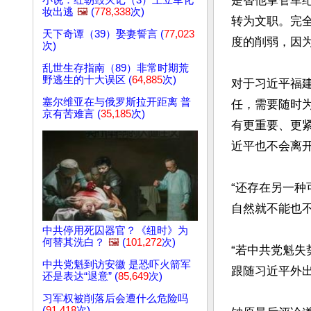
是替他掌管军
小说：红朝毁灭记（3）王立军化
妆出逃
🖼️
(
778,338
次)
转为文职。完
天下奇谭（39）娶妻誓言 (
77,023
度的削弱，因为
次)
乱世生存指南（89）非常时期荒
野逃生的十大误区 (
64,885
次)
对于习近平福
塞尔维亚在与俄罗斯拉开距离 普
任，需要随时
京有苦难言 (
35,185
次)
有更重要、更
近平也不会离开
“还存在另一
自然就不能也不
中共停用死囚器官？《纽时》为
何替其洗白？
🖼️
(
101,272
次)
“若中共党魁
中共党魁到访安徽 是恐吓火箭军
跟随习近平外出
还是表达“退意” (
85,649
次)
习军权被削落后会遭什么危险吗
(
91,418
次)