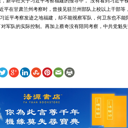
道，新华社关于习近平考察福建的报导中，“没有看到习近平
习近平在甘肃兰州考察时，曾接见驻兰州部队上校以上干部等
此番习近平考察发迹之地福建，却不能视察军队，何卫东也不能
了对军队的实际控制。再加上蔡奇没有陪同考察，中共党魁失
ww.renminbao.com/rmb/articles/2024/10/19/85870.html