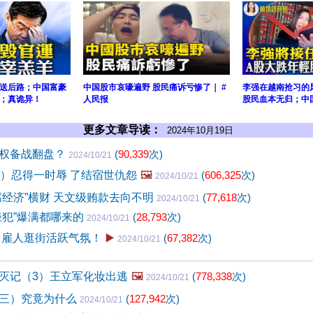
送后路；中国富豪
中国股市哀嚎遍野 股民痛诉亏惨了｜ #
李强在越南抢习的
；真诡异！
人民报
股民血本无归；中
更多文章导读：
2024年10月19日
权备战翻盘？
(
90,339
次)
2024/10/21
0）忍得一时辱 了结宿世仇怨
🖼️
(
606,325
次)
2024/10/21
腐经济”横财 天文级贿款去向不明
(
77,618
次)
2024/10/21
嫌犯”爆满都哪来的
(
28,793
次)
2024/10/21
 雇人逛街活跃气氛！
▶️
(
67,382
次)
2024/10/21
灭记（3）王立军化妆出逃
🖼️
(
778,338
次)
2024/10/21
三）究竟为什么
(
127,942
次)
2024/10/21