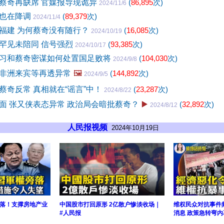
蔡奇再缺席 官媒报导现诡异
(
86,895
次)
2024/11/6
魁也在降调
(
89,379
次)
2024/11/4
福建 为何蔡奇没有随行？
(
16,085
次)
2024/10/19
罕见未陪同 信号强烈
(
93,385
次)
2024/10/17
习和蔡奇密谋如何处置国足败将
(
104,030
次)
2024/9/8
非洲来宾等再透异常
🖼️
(
144,892
次)
2024/9/5
蔡奇反常 真相就在“谣言”中！
(
23,287
次)
2024/8/22
面 张又侠表态异常 政治局会暗批蔡奇？
▶️
(
32,892
次)
2024/8/12
人民报视频
2024年10月19日
落！支撑房地产业
中国股市打回原形 2亿散户惨淡收场｜
维权民众对抗事件
#人民报
消息 政策急转弯