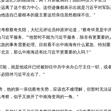
纪委这把刀的陈国强，两个月前被调到了国防科技大学去当一
全远离了这个权力中心。这些迹像都表示出就是习近平对军队
他连自己最根本的最主要这些亲信居然都保不住。”

建考察蔡奇失陪，大纪元评论员钟原评论道，“蔡奇毕竟是中
为习近平服务。”“他暂时不能为习近平服务，除非有更重要的
紧急的事务需要处理。目前看不出中南海有什么紧急、特别重
北京，那么中南海还有比习近平更重要的人吗？”

种可能，就是他或许已经被卸任中共中央办公厅主任一职，或
必陪伴习近平左右了。”

失势，他的第一亲信蔡奇失势，应该也不难理解，但暂时无法
考察，似乎又掀开了中南海变局的一角。” 
