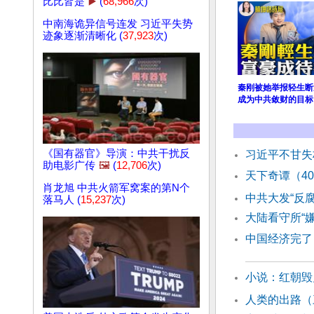
比比皆是
▶️
(
68,966
次)
中南海诡异信号连发 习近平失势
迹象逐渐清晰化 (
37,923
次)
秦刚被她举报轻生断
成为中共敛财的目标
《国有器官》导演：中共干扰反
习近平不甘失
助电影广传
🖼️
(
12,706
次)
天下奇谭（4
肖龙旭 中共火箭军窝案的第N个
中共大发“反
落马人 (
15,237
次)
大陆看守所“
中国经济完了
小说：红朝毁
人类的出路（