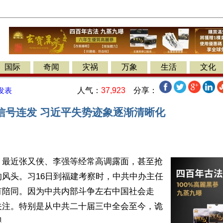
国际
奇闻
灾祸
万象
生活
文化
人气：
37,923
分享：
发表
信号连发 习近平失势迹象逐渐清晰化
】最近张又侠、李强等经常高调露面，甚至抢
风头。习16日到福建考察时，中共中办主任
有陪同。因为中共内部斗争左右中国社会走
关注。特别是从中共二十届三中全会至今，诡
。
