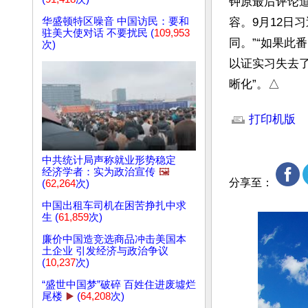
钟原最后评论
华盛顿特区噪音 中国访民：要和
容。9月12日
驻美大使对话 不要扰民 (
109,953
同。”“如果
次)
以证实习失去
晰化”。△
文章网址: http://w
打印机版
中共统计局声称就业形势稳定
经济学者：实为政治宣传
🖼️
分享至：
(
62,264
次)
中国出租车司机在困苦挣扎中求
生 (
61,859
次)
廉价中国造竞选商品冲击美国本
土企业 引发经济与政治争议
(
10,237
次)
“盛世中国梦”破碎 百姓住进废墟烂
尾楼
▶️
(
64,208
次)