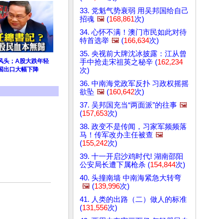
33. 党魁气势衰弱 用吴邦国给自己
招魂
🖼️
(
168,861
次)
34. 心怀不满！澳门市民如此对待
特首选举
🖼️
(
166,634
次)
35. 央视前大牌沈冰披露：江从曾
风头；A股大跌年轻
手中抢走宋祖英之秘辛 (
162,234
国出口大幅下降
次)
36. 中南海党政军反扑 习政权摇摇
欲坠
🖼️
(
160,642
次)
37. 吴邦国充当“两面派”的往事
🖼️
(
157,653
次)
38. 政变不是传闻，习家军频频落
马！传军改办主任被查
🖼️
(
155,242
次)
39. 十一开启沙鸡时代! 湖南邵阳
公安局长遭下属枪杀 (
154,844
次)
40. 头撞南墙 中南海紧急大转弯
🖼️
(
139,996
次)
41. 人类的出路（二）做人的标准
(
131,556
次)