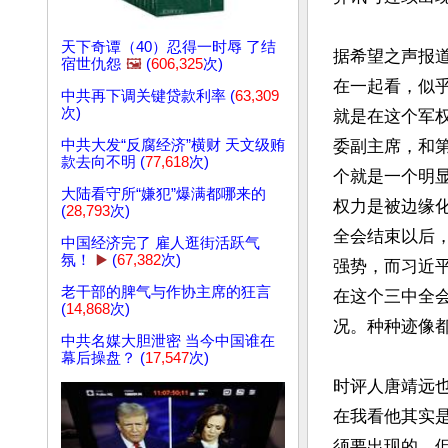
天下奇谭（40）忍得一时辱 了结
据希望之声报
宿世仇怨
🖼️
(
606,325
次)
在一起看，似
中共再下调关键贷款利率 (
63,309
次)
就是在这个军
中共大发“反腐经济”横财 天文级贿
委副主席，和
款去向不明 (
77,618
次)
个就是一个明
大陆看守所“嫌犯”爆满都哪来的
权力是被边缘
(
28,793
次)
全会结束以后
中国经济完了 雇人逛街活跃气
氛！
▶️
(
67,382
次)
强势，而习近
老干部的脾气与作协主席的狂言
在这个三中全
(
14,868
次)
况。种种迹像都
中共名媒大胆泄密 当今中国谁在
幕后操盘？ (
17,547
次)
时评人唐靖远
在我看他其实
须要出现的，