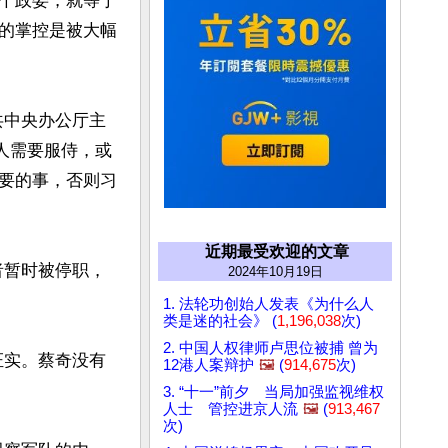
个政委，就等于
的掌控是被大幅
共中央办公厅主
人需要服侍，或
要的事，否则习
近期最受欢迎的文章
者暂时被停职，
2024年10月19日
1. 法轮功创始人发表《为什么人
类是迷的社会》 (
1,196,038
次)
2. 中国人权律师卢思位被捕 曾为
证实。蔡奇没有
12港人案辩护
🖼️
(
914,675
次)
3. “十一”前夕 当局加强监视维权
人士 管控进京人流
🖼️
(
913,467
次)