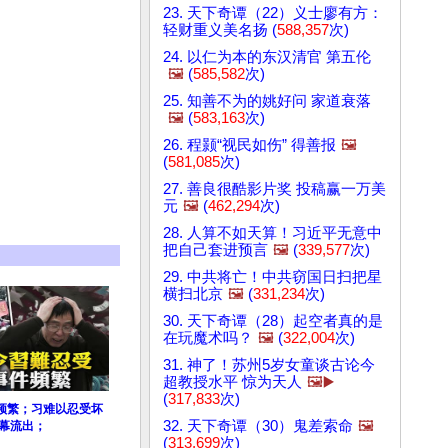
23. 天下奇谭（22）义士廖有方：
轻财重义美名扬 (
588,357
次)
24. 以仁为本的东汉清官 第五伦
🖼️
(
585,582
次)
25. 知善不为的姚好问 家道衰落
🖼️
(
583,163
次)
26. 程颢“视民如伤” 得善报
🖼️
(
581,085
次)
27. 善良很酷影片奖 投稿赢一万美
元
🖼️
(
462,294
次)
28. 人算不如天算！习近平无意中
把自己套进预言
🖼️
(
339,577
次)
29. 中共将亡！中共窃国日扫把星
横扫北京
🖼️
(
331,234
次)
30. 天下奇谭（28）起空者真的是
在玩魔术吗？
🖼️
(
322,004
次)
31. 神了！苏州5岁女童谈古论今
超教授水平 惊为天人
🖼️▶️
(
317,833
次)
频繁；习难以忍受坏
32. 天下奇谭（30）鬼差索命
🖼️
内幕流出；
(
313,699
次)