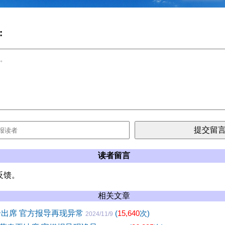
:
读者留言
反馈。
相关文章
奇出席 官方报导再现异常
(
15,640
次)
2024/11/9