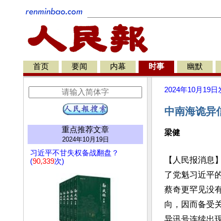
首页
要闻
内幕
时事
幽默
2024年10月19日
中南海诡异
重点推荐文章
梁健
2024年10月19日
习近平不甘失权备战翻盘？
【人民报消息
(
90,339
次)
了党魁习近平的
蔡奇更罕见没
向，因而备受
异讯号连续出现