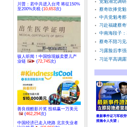
党魁湖北调研
川普：若中共进入台湾 将征150%
至200%关税 (
10,653
次)
蔡奇吹捧党
中共党魁考察
习赴福建蔡奇
中南海段子：
蔡奇不陪习见
习露脸后李强
骇人听闻！中国惊现贩卖婴儿产
习近平高调露
业链
🖼️▶️
(
72,745
次)
善良很酷影片奖 投稿赢一万美元
🖼️
(
462,294
次)
最新事件证习军权旁
措施令人失望；
中国经济已走入绝路 北京失业者