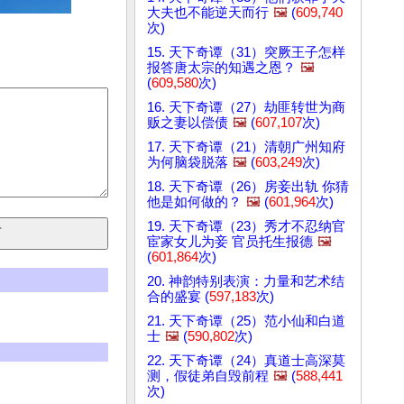
大夫也不能逆天而行
🖼️
(
609,740
次)
15. 天下奇谭（31）突厥王子怎样
报答唐太宗的知遇之恩？
🖼️
(
609,580
次)
16. 天下奇谭（27）劫匪转世为商
贩之妻以偿债
🖼️
(
607,107
次)
17. 天下奇谭（21）清朝广州知府
为何脑袋脱落
🖼️
(
603,249
次)
18. 天下奇谭（26）房妾出轨 你猜
他是如何做的？
🖼️
(
601,964
次)
19. 天下奇谭（23）秀才不忍纳官
宦家女儿为妾 官员托生报德
🖼️
(
601,864
次)
20. 神韵特别表演：力量和艺术结
合的盛宴 (
597,183
次)
21. 天下奇谭（25）范小仙和白道
士
🖼️
(
590,802
次)
22. 天下奇谭（24）真道士高深莫
测，假徒弟自毁前程
🖼️
(
588,441
次)