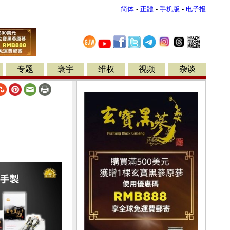
简体
-
正體
-
手机版
-
电子报
专题
寰宇
维权
视频
杂谈