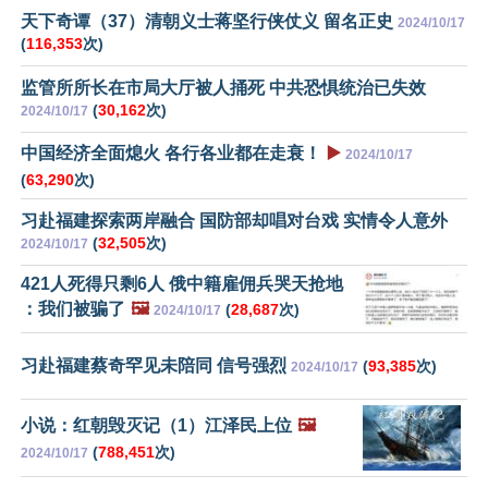
天下奇谭（37）清朝义士蒋坚行侠仗义 留名正史
2024/10/17
(
116,353
次)
监管所所长在市局大厅被人捅死 中共恐惧统治已失效
(
30,162
次)
2024/10/17
中国经济全面熄火 各行各业都在走衰！
▶️
2024/10/17
(
63,290
次)
习赴福建探索两岸融合 国防部却唱对台戏 实情令人意外
(
32,505
次)
2024/10/17
421人死得只剩6人 俄中籍雇佣兵哭天抢地
：我们被骗了
🖼️
(
28,687
次)
2024/10/17
习赴福建蔡奇罕见未陪同 信号强烈
(
93,385
次)
2024/10/17
小说：红朝毁灭记（1）江泽民上位
🖼️
(
788,451
次)
2024/10/17