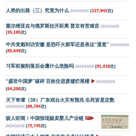
人类的出路（三）究竟为什么
(
127,942
次)
2024/10/21
塞尔维亚在与俄罗斯拉开距离 普京有苦难言
2024/10/20
(
35,185
次)
中共党魁到访安徽 是恐吓火箭军还是表达“退意”
2024/10/20
(
85,649
次)
习军权被削落后会遭什么危险吗
(
91,418
次)
2024/10/20
“盛世中国梦”破碎 百姓住进废墟烂尾楼
▶️
2024/10/20
(
64,208
次)
天下奇谭（38）广东戏台火灾有预兆 生死皆是定数
(
88,794
次)
2024/10/20
骇人听闻！中国惊现贩卖婴儿产业链
🖼️▶️
(
72,745
次)
2024/10/19