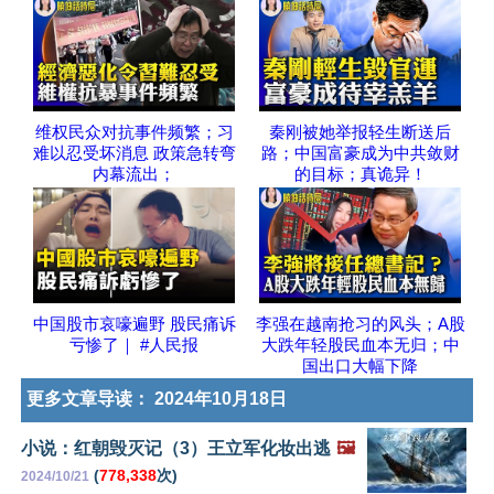
维权民众对抗事件频繁；习
秦刚被她举报轻生断送后
难以忍受坏消息 政策急转弯
路；中国富豪成为中共敛财
内幕流出；
的目标；真诡异！
中国股市哀嚎遍野 股民痛诉
李强在越南抢习的风头；A股
亏惨了｜ #人民报
大跌年轻股民血本无归；中
国出口大幅下降
更多文章导读：
2024年10月18日
小说：红朝毁灭记（3）王立军化妆出逃
🖼️
(
778,338
次)
2024/10/21