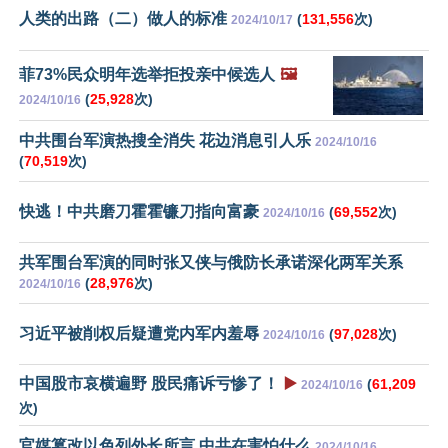
人类的出路（二）做人的标准
(
131,556
次)
2024/10/17
菲73%民众明年选举拒投亲中候选人
🖼️
(
25,928
次)
2024/10/16
中共围台军演热搜全消失 花边消息引人乐
2024/10/16
(
70,519
次)
快逃！中共磨刀霍霍镰刀指向富豪
(
69,552
次)
2024/10/16
共军围台军演的同时张又侠与俄防长承诺深化两军关系
(
28,976
次)
2024/10/16
习近平被削权后疑遭党内军内羞辱
(
97,028
次)
2024/10/16
中国股市哀横遍野 股民痛诉亏惨了！
▶️
(
61,209
2024/10/16
次)
官媒篡改以色列外长所言 中共在害怕什么
2024/10/16