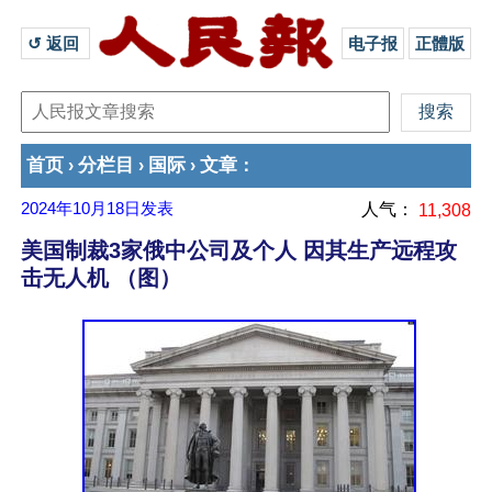
↺ 返回 
电子报
正體版
首页
分栏目
国际
文章
›
›
›
：
2024年10月18日
发表
人气：
11,308
美国制裁3家俄中公司及个人 因其生产远程攻
击无人机 （图）