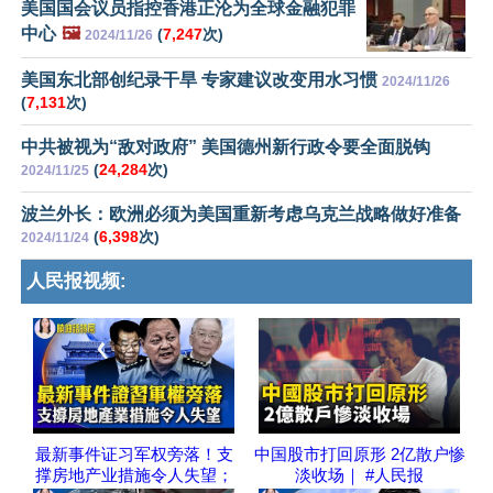
美国国会议员指控香港正沦为全球金融犯罪
中心
🖼️
(
7,247
次)
2024/11/26
美国东北部创纪录干旱 专家建议改变用水习惯
2024/11/26
(
7,131
次)
中共被视为“敌对政府” 美国德州新行政令要全面脱钩
(
24,284
次)
2024/11/25
波兰外长：欧洲必须为美国重新考虑乌克兰战略做好准备
(
6,398
次)
2024/11/24
人民报视频:
最新事件证习军权旁落！支
中国股市打回原形 2亿散户惨
撑房地产业措施令人失望；
淡收场｜ #人民报