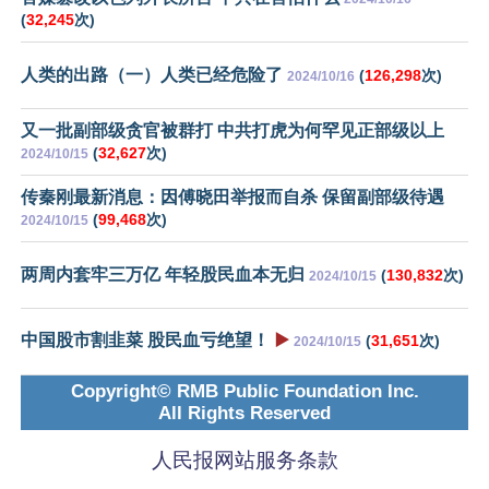
(
32,245
次)
人类的出路（一）人类已经危险了
(
126,298
次)
2024/10/16
又一批副部级贪官被群打 中共打虎为何罕见正部级以上
(
32,627
次)
2024/10/15
传秦刚最新消息：因傅晓田举报而自杀 保留副部级待遇
(
99,468
次)
2024/10/15
两周内套牢三万亿 年轻股民血本无归
(
130,832
次)
2024/10/15
中国股市割韭菜 股民血亏绝望！
▶️
(
31,651
次)
2024/10/15
Copyright© RMB Public Foundation Inc.
All Rights Reserved
人民报网站服务条款