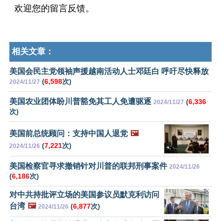
欢迎您的留言反馈。
相关文章：
美国会民主党领袖声援越南活动人士邓廷白 呼吁尽快释放
(
6,598
次)
2024/11/27
美国农业团体盼川普豁免其工人免遭驱逐
(
6,336
2024/11/27
次)
美国前总统顾问：支持中国人退党
🖼️
(
7,221
次)
2024/11/26
美国检察官寻求撤销针对川普的联邦刑事案件
2024/11/26
(
6,186
次)
对中共持批评立场的美国参议员默克利访问
台湾
🖼️
(
6,877
次)
2024/11/26