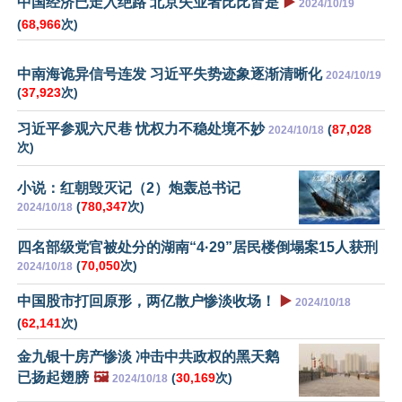
中国经济已走入绝路 北京失业者比比皆是
▶️
2024/10/19
(
68,966
次)
中南海诡异信号连发 习近平失势迹象逐渐清晰化
2024/10/19
(
37,923
次)
习近平参观六尺巷 忧权力不稳处境不妙
(
87,028
2024/10/18
次)
小说：红朝毁灭记（2）炮轰总书记
(
780,347
次)
2024/10/18
四名部级党官被处分的湖南“4·29”居民楼倒塌案15人获刑
(
70,050
次)
2024/10/18
中国股市打回原形，两亿散户惨淡收场！
▶️
2024/10/18
(
62,141
次)
金九银十房产惨淡 冲击中共政权的黑天鹅
已扬起翅膀
🖼️
(
30,169
次)
2024/10/18