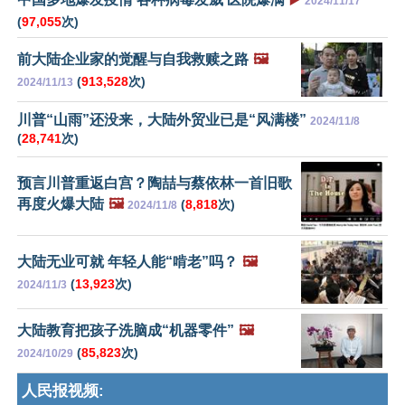
2024/11/17
(
97,055
次)
前大陆企业家的觉醒与自我救赎之路
🖼️
(
913,528
次)
2024/11/13
川普“山雨”还没来，大陆外贸业已是“风满楼”
2024/11/8
(
28,741
次)
预言川普重返白宫？陶喆与蔡依林一首旧歌
再度火爆大陆
🖼️
(
8,818
次)
2024/11/8
大陆无业可就 年轻人能“啃老”吗？
🖼️
(
13,923
次)
2024/11/3
大陆教育把孩子洗脑成“机器零件”
🖼️
(
85,823
次)
2024/10/29
人民报视频: