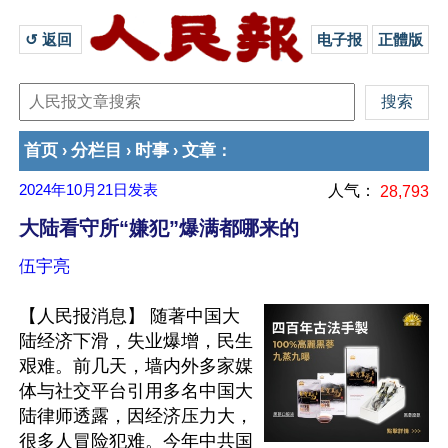
↺ 返回 
电子报
正體版
首页
分栏目
时事
文章
›
›
›
：
2024年10月21日
发表
人气：
28,793
大陆看守所“嫌犯”爆满都哪来的
伍宇亮
【人民报消息】 随著中国大
陆经济下滑，失业爆增，民生
艰难。前几天，墙内外多家媒
体与社交平台引用多名中国大
陆律师透露，因经济压力大，
很多人冒险犯难。今年中共国