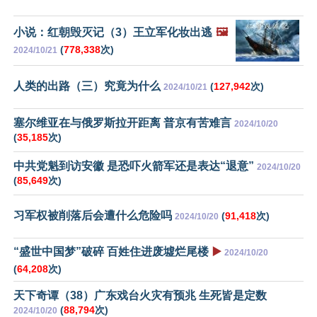
小说：红朝毁灭记（3）王立军化妆出逃
🖼️
(
778,338
次)
2024/10/21
人类的出路（三）究竟为什么
(
127,942
次)
2024/10/21
塞尔维亚在与俄罗斯拉开距离 普京有苦难言
2024/10/20
(
35,185
次)
中共党魁到访安徽 是恐吓火箭军还是表达“退意”
2024/10/20
(
85,649
次)
习军权被削落后会遭什么危险吗
(
91,418
次)
2024/10/20
“盛世中国梦”破碎 百姓住进废墟烂尾楼
▶️
2024/10/20
(
64,208
次)
天下奇谭（38）广东戏台火灾有预兆 生死皆是定数
(
88,794
次)
2024/10/20