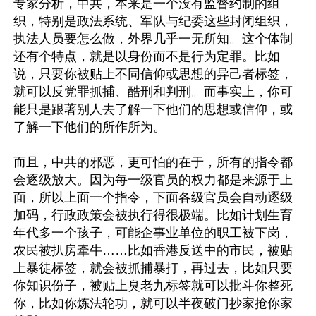
专家分析，中共，本来是一个没有监督约制的组
织，特别是政法系统、军队与纪委这些封闭组织，
执法人员要怎么做，外界几乎一无所知。这个体制
还有个特点，就是以身份而不是行为定罪。比如
说，只要你被贴上不同信仰或思想的异己者标签，
就可以反党罪抓捕、酷刑和判刑。而事实上，你可
能只是跟著别人去了解一下他们的思想或信仰，或
了解一下他们的所作所为。

而且，中共的邪恶，更可怕的在于，所有的指令都
会逐级放大。因为每一级官员的权力都是来源于上
面，所以上面一个指令，下面各级官员会自动逐级
加码，行政政策会被执行得很极端。比如计划生育
年代多一个孩子，可能企事业单位的职工被下岗，
农民被扒房牵牛……比如香港反送中的市民，被贴
上暴徒标签，就会被抓捕暴打，再过去，比如只要
你知识份子，被贴上臭老九标签就可以批斗你整死
你，比如你炼法轮功，就可以半夜破门抄家抢你家