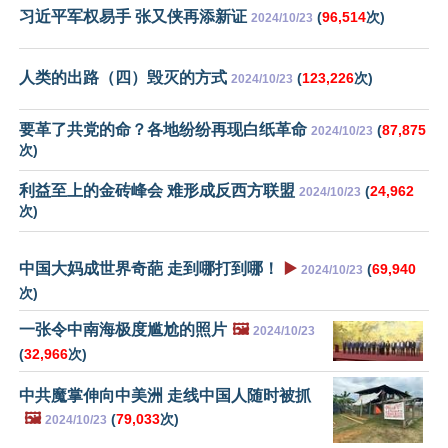
习近平军权易手 张又侠再添新证
(
96,514
次)
2024/10/23
人类的出路（四）毁灭的方式
(
123,226
次)
2024/10/23
要革了共党的命？各地纷纷再现白纸革命
(
87,875
2024/10/23
次)
利益至上的金砖峰会 难形成反西方联盟
(
24,962
2024/10/23
次)
中国大妈成世界奇葩 走到哪打到哪！
▶️
(
69,940
2024/10/23
次)
一张令中南海极度尴尬的照片
🖼️
2024/10/23
(
32,966
次)
中共魔掌伸向中美洲 走线中国人随时被抓
🖼️
(
79,033
次)
2024/10/23