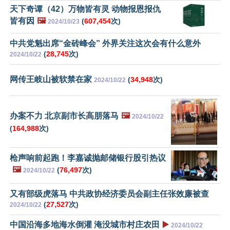
天下奇谭（42）万物皆有灵 动物报恩报仇
皆有因
🖼️
(
607,454
次)
2024/10/23
中共党魁出席“金砖峰会” 外界关注这次会有什么意外
(
28,745
次)
2024/10/22
网传王岐山被软禁在家
(
34,948
次)
2024/10/22
办案不力 北京副市长高朋落马
🖼️
2024/10/22
(
164,988
次)
枪声响前起跑！李嘉诚抛邮储银行股引热议
🖼️
(
76,497
次)
2024/10/22
又有部级虎落马 中共政协经济委员会副主任张效廉被查
(
27,527
次)
2024/10/22
中国沿海多地海水倒灌 淹没城市村庄农田
▶️
2024/10/22