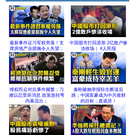
最新事件证习军权旁落！支
中国股市打回原形 2亿散户惨
撑房地产业措施令人失望；
淡收场｜ #人民报
维权民众对抗事件频繁；习
秦刚被她举报轻生断送后
难以忍受坏消息 政策急转弯
路；中国富豪成为中共敛财
内幕流出；
的目标；真诡异！