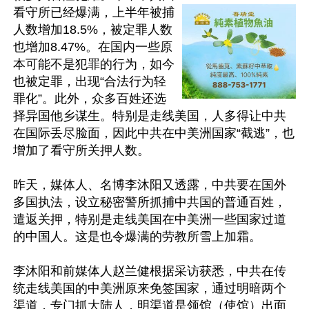
看守所已经爆满，上半年被捕
人数增加18.5%，被定罪人数
也增加8.47%。在国内一些原
本可能不是犯罪的行为，如今
也被定罪，出现“合法行为轻
罪化”。此外，众多百姓还选
择异国他乡谋生。特别是走线美国，人多得让中共
在国际丢尽脸面，因此中共在中美洲国家“截逃”，也
增加了看守所关押人数。

昨天，媒体人、名博李沐阳又透露，中共要在国外
多国执法，设立秘密警所抓捕中共国的普通百姓，
遣返关押，特别是走线美国在中美洲一些国家过道
的中国人。这是也令爆满的劳教所雪上加霜。

李沐阳和前媒体人赵兰健根据采访获悉，中共在传
统走线美国的中美洲原来免签国家，通过明暗两个
渠道，专门抓大陆人，明渠道是领馆（使馆）出面