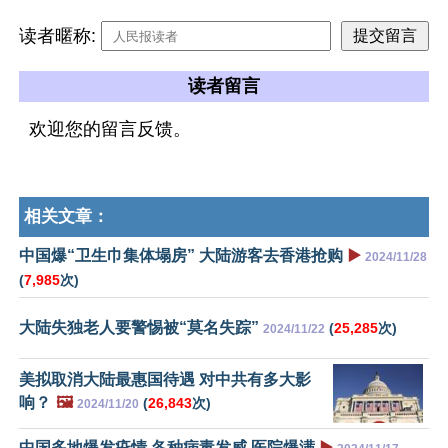
读者暱称:
读者留言
欢迎您的留言反馈。
相关文章：
中国爆“卫生巾集体塌房” 大陆游客去香港抢购
▶️
2024/11/28
(
7,985
次)
大陆失独老人要警惕被“莫名失踪”
(
25,285
次)
2024/11/22
美拟取消大陆最惠国待遇 对中共有多大影
响？
🖼️
(
26,843
次)
2024/11/20
中国多地爆发疫情 各种病毒发威 医院爆满
▶️