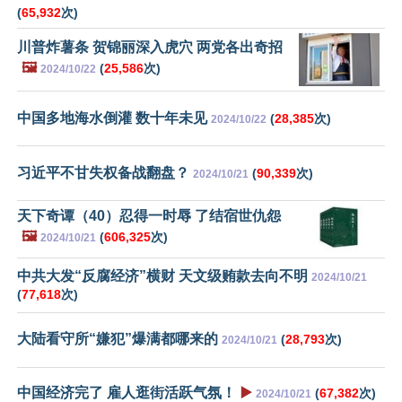
(
65,932
次)
川普炸薯条 贺锦丽深入虎穴 两党各出奇招
🖼️
(
25,586
次)
2024/10/22
中国多地海水倒灌 数十年未见
(
28,385
次)
2024/10/22
习近平不甘失权备战翻盘？
(
90,339
次)
2024/10/21
天下奇谭（40）忍得一时辱 了结宿世仇怨
🖼️
(
606,325
次)
2024/10/21
中共大发“反腐经济”横财 天文级贿款去向不明
2024/10/21
(
77,618
次)
大陆看守所“嫌犯”爆满都哪来的
(
28,793
次)
2024/10/21
中国经济完了 雇人逛街活跃气氛！
▶️
(
67,382
次)
2024/10/21