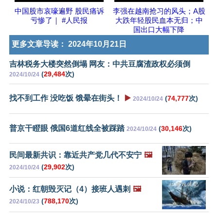
中国股市哀嚎遍野 股民痛诉
李强在越南抢习的风头；A股
亏惨了｜ #人民报
大跌年轻股民血本无归；中
国出口大幅下降
更多文章导读：
2024年10月21日
吉林税务大楼突然倒塌 网友：中共豆腐渣政权必须倒
(
29,484
次)
2024/10/24
找不到工作 没吃饭 饿晕在街头！
▶️
(
74,777
次)
2024/10/24
普京干瞪眼 俄国6道红线全被踩踏
(
30,146
次)
2024/10/24
民间最新共识：靠近共产党几代不安宁
🖼️
(
29,902
次)
2024/10/24
小说：红朝毁灭记（4）接班人遇刺
🖼️
(
788,170
次)
2024/10/23