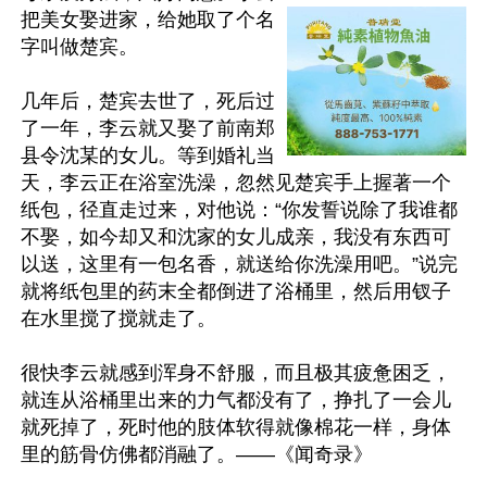
把美女娶进家，给她取了个名
字叫做楚宾。

几年后，楚宾去世了，死后过
了一年，李云就又娶了前南郑
县令沈某的女儿。等到婚礼当
天，李云正在浴室洗澡，忽然见楚宾手上握著一个
纸包，径直走过来，对他说：“你发誓说除了我谁都
不娶，如今却又和沈家的女儿成亲，我没有东西可
以送，这里有一包名香，就送给你洗澡用吧。”说完
就将纸包里的药末全都倒进了浴桶里，然后用钗子
在水里搅了搅就走了。

很快李云就感到浑身不舒服，而且极其疲惫困乏，
就连从浴桶里出来的力气都没有了，挣扎了一会儿
就死掉了，死时他的肢体软得就像棉花一样，身体
里的筋骨仿佛都消融了。——《闻奇录》
