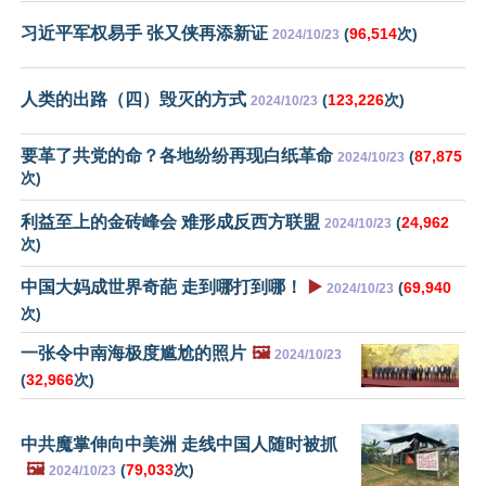
习近平军权易手 张又侠再添新证
(
96,514
次)
2024/10/23
人类的出路（四）毁灭的方式
(
123,226
次)
2024/10/23
要革了共党的命？各地纷纷再现白纸革命
(
87,875
2024/10/23
次)
利益至上的金砖峰会 难形成反西方联盟
(
24,962
2024/10/23
次)
中国大妈成世界奇葩 走到哪打到哪！
▶️
(
69,940
2024/10/23
次)
一张令中南海极度尴尬的照片
🖼️
2024/10/23
(
32,966
次)
中共魔掌伸向中美洲 走线中国人随时被抓
🖼️
(
79,033
次)
2024/10/23