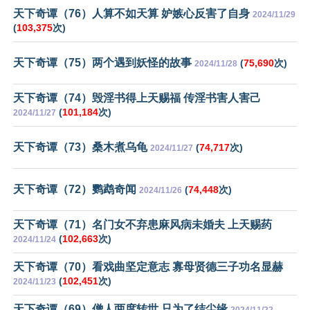
天下奇谭（76）人算不如天算 妒嫉心反害了自身
2024/11/29
(
103,375
次)
天下奇谭（75）两个遇到妖怪的故事
(
75,690
次)
2024/11/28
天下奇谭（74）毁淫书得上天赐福 传淫书害人害己
(
101,184
次)
2024/11/27
天下奇谭（73）桑木煮乌龟
(
74,717
次)
2024/11/27
天下奇谭（72）鹦鹉奇闻
(
74,448
次)
2024/11/26
天下奇谭（71）名门女不弃患麻风病未婚夫 上天赐药
(
102,663
次)
2024/11/24
天下奇谭（70）看戏曲坚定意志 寡母贤德三子功名显赫
(
102,451
次)
2024/11/23
天下奇谭（69）僧人两度转世 只为了结尘缘