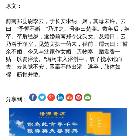
原文：

前南郑县尉李云，于长安求纳一姬，其母未许。云
曰："予誓不婚。"乃许之。号姬曰楚宾。数年后，姬
卒。卒后经岁，遂婚前南郑令沈氏女。及婚日，云
乃浴于净室，见楚宾执一药来，径前，谓云曰："誓
余不婚，今又与沈家作女婚。无物奉，赠君香一
贴，以资浴汤。"泻药末入浴斛中，钗子搅水讫而
去。云甚觉不安，困羸不能出浴，遂卒，肢体如
分享到：