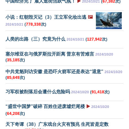
中国经济完了 雇人逛街活跃气氛！
▶️
(
67,382
次)
2024/10/21
小说：红朝毁灭记（3）王立军化妆出逃
🖼️
(
778,338
次)
2024/10/21
人类的出路（三）究竟为什么
(
127,942
次)
2024/10/21
塞尔维亚在与俄罗斯拉开距离 普京有苦难言
2024/10/20
(
35,185
次)
中共党魁到访安徽 是恐吓火箭军还是表达“退意”
2024/10/20
(
85,649
次)
习军权被削落后会遭什么危险吗
(
91,418
次)
2024/10/20
“盛世中国梦”破碎 百姓住进废墟烂尾楼
▶️
2024/10/20
(
64,208
次)
天下奇谭（38）广东戏台火灾有预兆 生死皆是定数