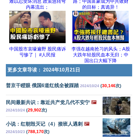
难以忍受坏消息 政策急转弯
路；中国富豪成为中共敛财
内幕流出；
的目标；真诡异！
中国股市哀嚎遍野 股民痛诉
李强在越南抢习的风头；A股
亏惨了｜ #人民报
大跌年轻股民血本无归；中
国出口大幅下降
更多文章导读：
2024年10月21日
普京干瞪眼 俄国6道红线全被踩踏
(
30,146
次)
2024/10/24
民间最新共识：靠近共产党几代不安宁
🖼️
(
29,902
次)
2024/10/24
小说：红朝毁灭记（4）接班人遇刺
🖼️
(
788,170
次)
2024/10/23