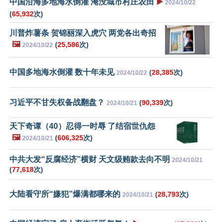
中国沿海多地海水倒灌 淹没城市村庄农田
▶️
2024/10/22
(
65,932
次)
川普炸薯条 贺锦丽深入虎穴 两党各出奇招
🖼️
(
25,586
次)
2024/10/22
中国多地海水倒灌 数十年未见
(
28,385
次)
2024/10/22
习近平不甘失权备战翻盘？
(
90,339
次)
2024/10/21
天下奇谭（40）忍得一时辱 了结宿世仇怨
🖼️
(
606,325
次)
2024/10/21
中共大发“反腐经济”横财 天文级贿款去向不明
2024/10/21
(
77,618
次)
大陆看守所“嫌犯”爆满都哪来的
(
28,793
次)
2024/10/21