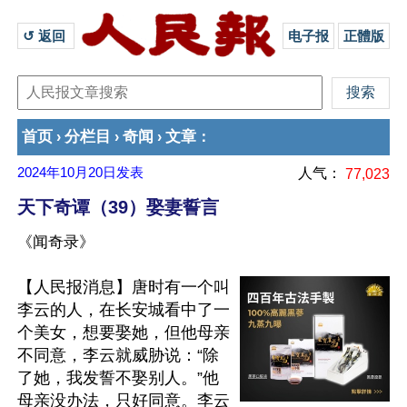
↺ 返回 
电子报
正體版
首页
分栏目
奇闻
文章
›
›
›
：
2024年10月20日
发表
人气：
77,023
天下奇谭（39）娶妻誓言
《闻奇录》
【人民报消息】唐时有一个叫
李云的人，在长安城看中了一
个美女，想要娶她，但他母亲
不同意，李云就威胁说：“除
了她，我发誓不娶别人。”他
母亲没办法，只好同意。李云