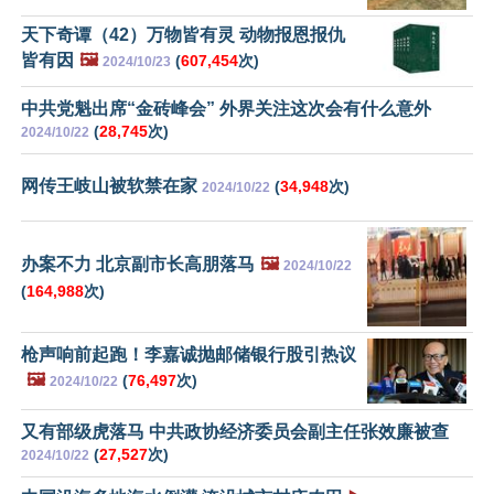
天下奇谭（42）万物皆有灵 动物报恩报仇
皆有因
🖼️
(
607,454
次)
2024/10/23
中共党魁出席“金砖峰会” 外界关注这次会有什么意外
(
28,745
次)
2024/10/22
网传王岐山被软禁在家
(
34,948
次)
2024/10/22
办案不力 北京副市长高朋落马
🖼️
2024/10/22
(
164,988
次)
枪声响前起跑！李嘉诚抛邮储银行股引热议
🖼️
(
76,497
次)
2024/10/22
又有部级虎落马 中共政协经济委员会副主任张效廉被查
(
27,527
次)
2024/10/22