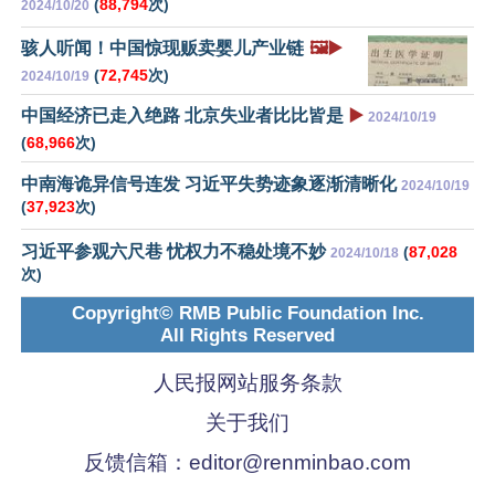
(
88,794
次)
2024/10/20
骇人听闻！中国惊现贩卖婴儿产业链
🖼️▶️
(
72,745
次)
2024/10/19
中国经济已走入绝路 北京失业者比比皆是
▶️
2024/10/19
(
68,966
次)
中南海诡异信号连发 习近平失势迹象逐渐清晰化
2024/10/19
(
37,923
次)
习近平参观六尺巷 忧权力不稳处境不妙
(
87,028
2024/10/18
次)
Copyright© RMB Public Foundation Inc.
All Rights Reserved
人民报网站服务条款
关于我们
反馈信箱：
editor@renminbao.com