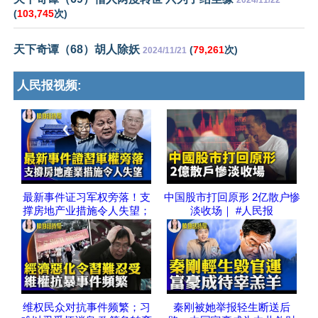
2024/11/22
(
103,745
次)
天下奇谭（68）胡人除妖
(
79,261
次)
2024/11/21
人民报视频:
最新事件证习军权旁落！支
中国股市打回原形 2亿散户惨
撑房地产业措施令人失望；
淡收场｜ #人民报
维权民众对抗事件频繁；习
秦刚被她举报轻生断送后