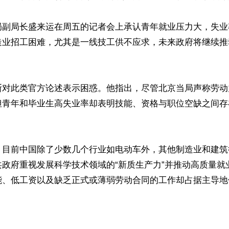
局副局长盛来运在周五的记者会上承认青年就业压力大，失业
造业招工困难，尤其是一线技工供不应求，未来政府将继续推
斯对此类官方论述表示困惑。他指出，尽管北京当局声称劳动
但青年和毕业生高失业率却表明技能、资格与职位空缺之间存
，目前中国除了少数几个行业如电动车外，其他制造业和建筑
共政府重视发展科学技术领域的“新质生产力”并推动高质量就
能、低工资以及缺乏正式或薄弱劳动合同的工作却占据主导地
ww.renminbao.com/rmb/articles/2024/10/20/85895.html