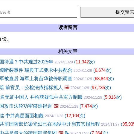
读者留言
反馈。
相关文章
国待遇？中共难过2025年
(
11,342
次)
2024/11/29
缆断裂事件 瑞典正式要求中共配合
(
6,674
次)
2024/11/29
军被查后 海军上将苗华被停职调查
(
68,844
次)
2024/11/29
暗 前官员：公检法依指标抓人
🖼️
(
97,735
次)
2024/11/29
3名无证中国人 并检获疑似中共军方制服
(
5,916
次)
2024/11/28
国攻击法轮功密谋难得逞
🖼️
(
7,474
次)
2024/11/28
临 中共高层面面相觑
(
12,104
次)
2024/11/28
共前国防部长梁光烈已在地狱中开启其恶报旅程
(
95,93
2024/11/27
中共是最大的跨国犯罪集团
🖼️
📝
(
7,364
次)
2024/11/27