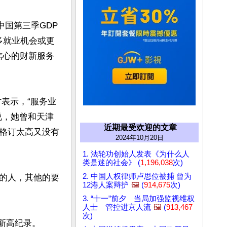
中国第三季GDP
多就业机会或更
信心的财新服务
时表示，“服务业
说，她曾和天津
近期最受欢迎的文章
格订太高又没有
2024年10月20日
1. 法轮功创始人发表《为什么人
类是迷的社会》 (
1,196,038
次)
2. 中国人权律师卢思位被捕 曾为
的人，其他的要
12港人案辩护
🖼️
(
914,675
次)
3. “十一”前夕 当局加强监视维权
人士 管控进京人流
🖼️
(
913,467
次)
新高纪录。
