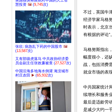
美国很快将限制对中国的人工智
慧投资
🖼️
(
9,745
次)
不过，英国牛
经济学家马格努斯
时表示，北京
有根据的评论”。
张欣: 病急乱下药的中国股市
🖼️
马格努斯指出
(
13,587
次)
幅度很小，还
又有部级虎落马 中共政协经济委
员会副主任张效廉被查 (
27,527
次)
战，包括消费
中国沿海多地海水倒灌 淹没城市
就业市场的表现
村庄农田
▶️
(
65,932
次)
中共国家统计
续增长和服务业
最后是适龄劳动
是减少大约一千