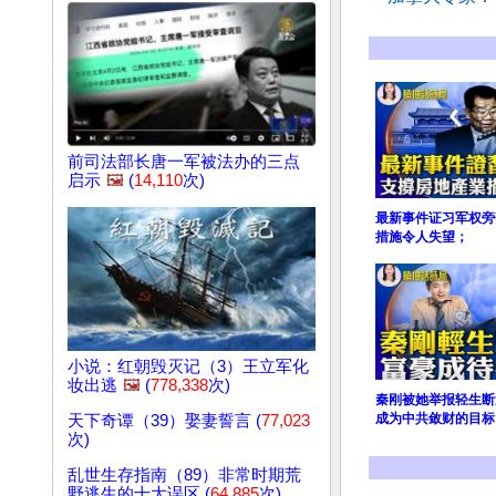
前司法部长唐一军被法办的三点
启示
🖼️
(
14,110
次)
最新事件证习军权旁
措施令人失望；
小说：红朝毁灭记（3）王立军化
妆出逃
🖼️
(
778,338
次)
秦刚被她举报轻生断
成为中共敛财的目标
天下奇谭（39）娶妻誓言 (
77,023
次)
乱世生存指南（89）非常时期荒
野逃生的十大误区 (
64,885
次)