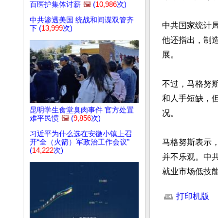
百医护集体讨薪
🖼️
(
10,986
次)
中共渗透美国 统战和间谍双管齐
中共国家统计
下 (
13,999
次)
他还指出，制
展。

不过，马格努
和人手短缺，
昆明学生食堂臭肉事件 官方处置
况。

难平民愤
🖼️
(
9,856
次)
习近平为什么选在安徽小镇上召
马格努斯表示
开“全（火箭）军政治工作会议”
(
14,222
次)
并不乐观。中
就业市场低技
文章网址: http://w
打印机版