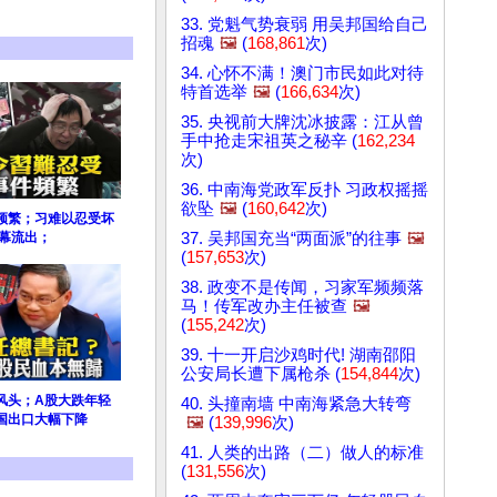
33. 党魁气势衰弱 用吴邦国给自己
招魂
🖼️
(
168,861
次)
34. 心怀不满！澳门市民如此对待
特首选举
🖼️
(
166,634
次)
35. 央视前大牌沈冰披露：江从曾
手中抢走宋祖英之秘辛 (
162,234
次)
36. 中南海党政军反扑 习政权摇摇
欲坠
🖼️
(
160,642
次)
频繁；习难以忍受坏
37. 吴邦国充当“两面派”的往事
🖼️
内幕流出；
(
157,653
次)
38. 政变不是传闻，习家军频频落
马！传军改办主任被查
🖼️
(
155,242
次)
39. 十一开启沙鸡时代! 湖南邵阳
公安局长遭下属枪杀 (
154,844
次)
风头；A股大跌年轻
40. 头撞南墙 中南海紧急大转弯
国出口大幅下降
🖼️
(
139,996
次)
41. 人类的出路（二）做人的标准
(
131,556
次)