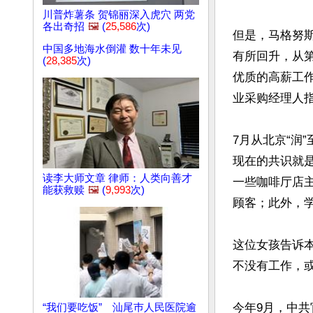
川普炸薯条 贺锦丽深入虎穴 两党
各出奇招
🖼️
(
25,586
次)
但是，马格努斯
中国多地海水倒灌 数十年未见
有所回升，从第
(
28,385
次)
优质的高薪工作
业采购经理人指
7月从北京“润
现在的共识就
读李大师文章 律师：人类向善才
一些咖啡厅店
能获救赎
🖼️
(
9,993
次)
顾客；此外，
这位女孩告诉
不没有工作，或
今年9月，中共
“我们要吃饭” 汕尾巿人民医院逾