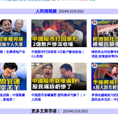
人民报视频
2024年10月20日
落！支撑房地产业
中国股市打回原形 2亿散户惨淡收场｜
维权民众对抗事件
#人民报
消息 政策急转弯
送后路；中国富豪
中国股市哀嚎遍野 股民痛诉亏惨了｜ #
李强在越南抢习的
；真诡异！
人民报
股民血本无归；中
更多文章导读：
2024年10月20日