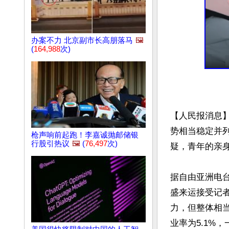
办案不力 北京副市长高朋落马
🖼️
(
164,988
次)
【人民报消息
势相当稳定并
枪声响前起跑！李嘉诚抛邮储银
行股引热议
🖼️
(
76,497
次)
疑，青年的亲身
据自由亚洲电台
盛来运接受记
力，但整体相当
业率为5.1%，