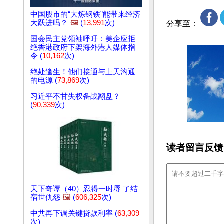
中国股市的“大炼钢铁”能带来经济
大跃进吗？
🖼️
(
13,991
次)
分享至：
国会民主党领袖呼吁：美企应拒
绝香港政府下架海外港人媒体指
令 (
10,162
次)
绝处逢生！他们接通与上天沟通
的电源 (
73,869
次)
习近平不甘失权备战翻盘？
(
90,339
次)
读者留言反馈
天下奇谭（40）忍得一时辱 了结
宿世仇怨
🖼️
(
606,325
次)
中共再下调关键贷款利率 (
63,309
次)