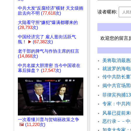
中共大发“反腐经济”横财 天文级贿
读者暱称:
款去向不明 (
77,618
次)
大陆看守所“嫌犯”爆满都哪来的
(
28,793
次)
中国经济完了 雇人逛街活跃气
欢迎您的留言
氛！
▶️
(
67,382
次)
老干部的脾气与作协主席的狂言
(
14,868
次)
美将取消最惠
中共名媒大胆泄密 当今中国谁在
就波罗的海电
幕后操盘？ (
17,547
次)
传中共防长董
揭中共官场黑
菲律宾拘捕1
专家：中共跨
风暴已提前来
一次看懂川普与贺锦丽政策之争
恶行录－－中
🖼️
(
11,220
次)
加拿大专家：