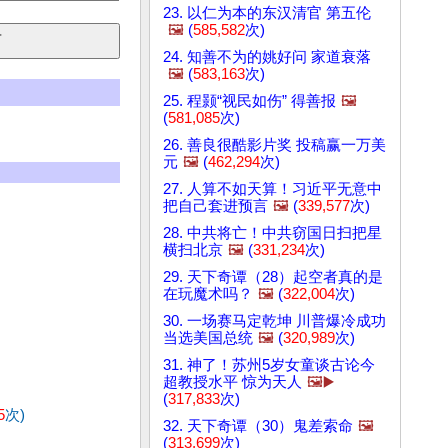
23. 以仁为本的东汉清官 第五伦
🖼️
(
585,582
次)
24. 知善不为的姚好问 家道衰落
🖼️
(
583,163
次)
25. 程颢“视民如伤” 得善报
🖼️
(
581,085
次)
26. 善良很酷影片奖 投稿赢一万美
元
🖼️
(
462,294
次)
27. 人算不如天算！习近平无意中
把自己套进预言
🖼️
(
339,577
次)
28. 中共将亡！中共窃国日扫把星
横扫北京
🖼️
(
331,234
次)
29. 天下奇谭（28）起空者真的是
在玩魔术吗？
🖼️
(
322,004
次)
30. 一场赛马定乾坤 川普爆冷成功
当选美国总统
🖼️
(
320,989
次)
31. 神了！苏州5岁女童谈古论今
超教授水平 惊为天人
🖼️▶️
(
317,833
次)
5
次)
32. 天下奇谭（30）鬼差索命
🖼️
(
313,699
次)