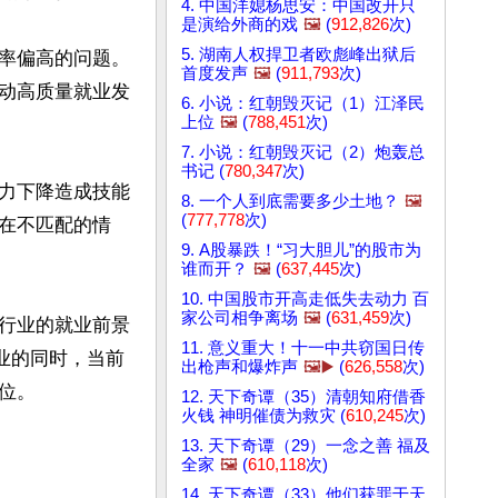
4. 中国洋媳杨思安：中国改开只
是演给外商的戏
🖼️
(
912,826
次)
5. 湖南人权捍卫者欧彪峰出狱后
率偏高的问题。
首度发声
🖼️
(
911,793
次)
动高质量就业发
6. 小说：红朝毁灭记（1）江泽民
上位
🖼️
(
788,451
次)
7. 小说：红朝毁灭记（2）炮轰总
书记 (
780,347
次)
力下降造成技能
8. 一个人到底需要多少土地？
🖼️
(
777,778
次)
在不匹配的情
9. A股暴跌！“习大胆儿”的股市为
谁而开？
🖼️
(
637,445
次)
10. 中国股市开高走低失去动力 百
家公司相争离场
🖼️
(
631,459
次)
行业的就业前景
11. 意义重大！十一中共窃国日传
业的同时，当前
出枪声和爆炸声
🖼️▶️
(
626,558
次)
位。
12. 天下奇谭（35）清朝知府借香
火钱 神明催债为救灾 (
610,245
次)
13. 天下奇谭（29）一念之善 福及
全家
🖼️
(
610,118
次)
14. 天下奇谭（33）他们获罪于天