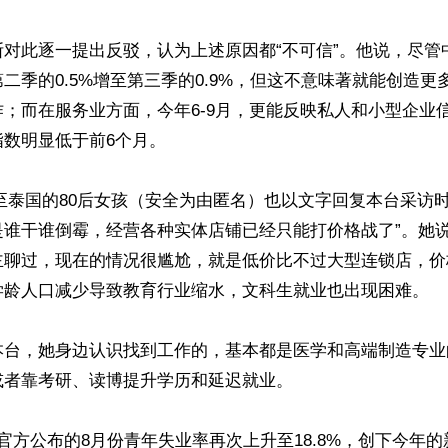
对此逐一提出反驳，认为上述原因都“不可信”。他说，尽管
二季的0.5%增至第三季的0.9%，但这不意味著就能创造更
；而在服务业方面，今年6-9月，更能反映私人和小型企业
数明显低于前6个月。

”至泰国的80后女孩（安全为由匿名）也以文字回复本台采访
是谁干谁倒霉，经营各种实体店铺已经只能打价格战了”。她
主聊过，现在的情况很尴尬，就是低价比不过大型连锁店，价
学龄人口减少导致教育行业缩水，文科生就业也出现困难。

本台，她身边认识找到工作的，基本都是医学和高端制造专业
者靠考研、读博提升学历和延迟就业。

官方公布的8月份青年失业率再次上升至18.8%，创下今年的