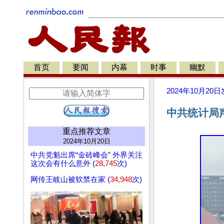
首页
要闻
内幕
时事
幽默
2024年10月20日
中共统计局
重点推荐文章
2024年10月20日
中共党魁出席“金砖峰会” 外界关注
这次会有什么意外 (
28,745
次)
网传王岐山被软禁在家 (
34,948
次)