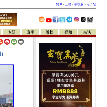
简体
-
正體
-
手机版
-
电子报
专题
寰宇
维权
视频
杂谈
图）