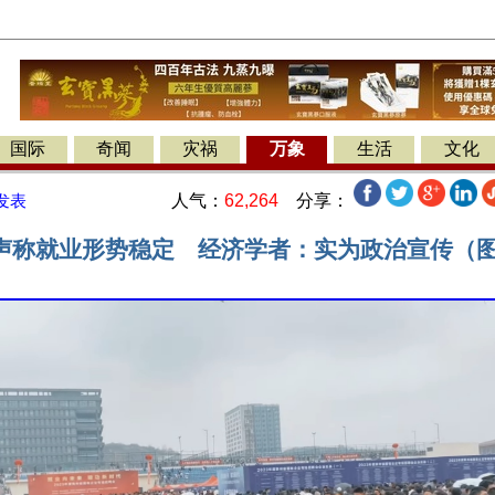
国际
奇闻
灾祸
万象
生活
文化
人气：
62,264
分享：
发表
声称就业形势稳定 经济学者：实为政治宣传（