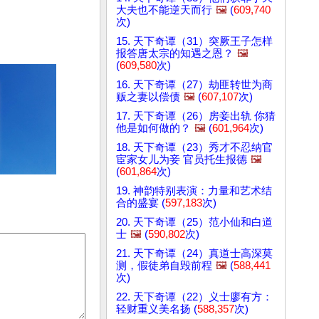
大夫也不能逆天而行
🖼️
(
609,740
次)
15. 天下奇谭（31）突厥王子怎样
报答唐太宗的知遇之恩？
🖼️
(
609,580
次)
16. 天下奇谭（27）劫匪转世为商
贩之妻以偿债
🖼️
(
607,107
次)
17. 天下奇谭（26）房妾出轨 你猜
他是如何做的？
🖼️
(
601,964
次)
18. 天下奇谭（23）秀才不忍纳官
宦家女儿为妾 官员托生报德
🖼️
(
601,864
次)
19. 神韵特别表演：力量和艺术结
合的盛宴 (
597,183
次)
20. 天下奇谭（25）范小仙和白道
士
🖼️
(
590,802
次)
21. 天下奇谭（24）真道士高深莫
测，假徒弟自毁前程
🖼️
(
588,441
次)
22. 天下奇谭（22）义士廖有方：
轻财重义美名扬 (
588,357
次)