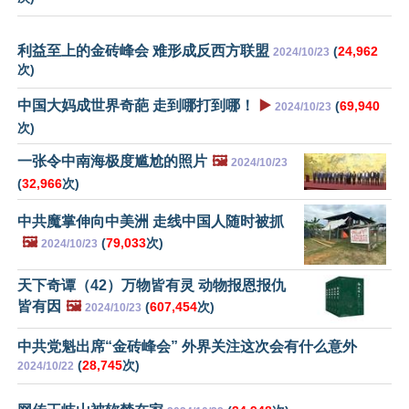
利益至上的金砖峰会 难形成反西方联盟
(
24,962
2024/10/23
次)
中国大妈成世界奇葩 走到哪打到哪！
▶️
(
69,940
2024/10/23
次)
一张令中南海极度尴尬的照片
🖼️
2024/10/23
(
32,966
次)
中共魔掌伸向中美洲 走线中国人随时被抓
🖼️
(
79,033
次)
2024/10/23
天下奇谭（42）万物皆有灵 动物报恩报仇
皆有因
🖼️
(
607,454
次)
2024/10/23
中共党魁出席“金砖峰会” 外界关注这次会有什么意外
(
28,745
次)
2024/10/22