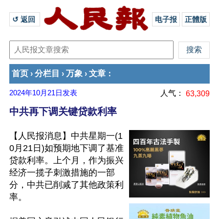
↺ 返回 
电子报
正體版
首页
分栏目
万象
文章
›
›
›
：
2024年10月21日
发表
人气：
63,309
中共再下调关键贷款利率
【人民报消息】中共星期一(1
0月21日)如预期地下调了基准
贷款利率。上个月，作为振兴
经济一揽子刺激措施的一部
分，中共已削减了其他政策利
率。
