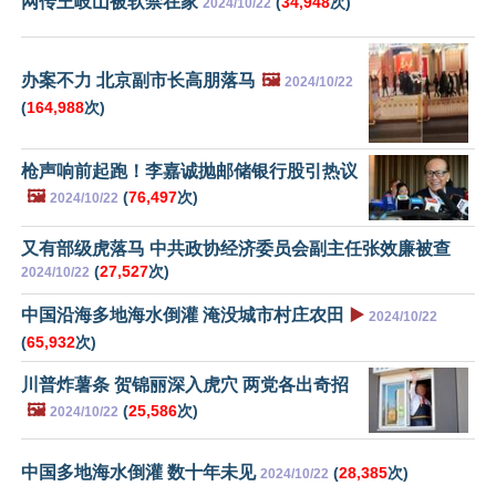
网传王岐山被软禁在家
(
34,948
次)
2024/10/22
办案不力 北京副市长高朋落马
🖼️
2024/10/22
(
164,988
次)
枪声响前起跑！李嘉诚抛邮储银行股引热议
🖼️
(
76,497
次)
2024/10/22
又有部级虎落马 中共政协经济委员会副主任张效廉被查
(
27,527
次)
2024/10/22
中国沿海多地海水倒灌 淹没城市村庄农田
▶️
2024/10/22
(
65,932
次)
川普炸薯条 贺锦丽深入虎穴 两党各出奇招
🖼️
(
25,586
次)
2024/10/22
中国多地海水倒灌 数十年未见
(
28,385
次)
2024/10/22