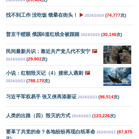
2024/10/24
找不到工作 没吃饭 饿晕在街头！
▶️
(
74,777
次)
2024/10/24
普京干瞪眼 俄国6道红线全被踩踏
(
30,146
次)
2024/10/24
民间最新共识：靠近共产党几代不安宁
🖼️
(
29,902
次)
2024/10/24
小说：红朝毁灭记（4）接班人遇刺
🖼️
(
788,170
次)
2024/10/23
习近平军权易手 张又侠再添新证
(
96,514
次)
2024/10/23
人类的出路（四）毁灭的方式
(
123,226
次)
2024/10/23
要革了共党的命？各地纷纷再现白纸革命
(
87,875
2024/10/23
次)