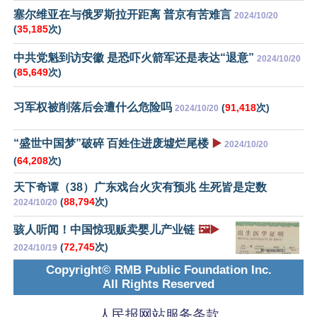
塞尔维亚在与俄罗斯拉开距离 普京有苦难言
2024/10/20
(
35,185
次)
中共党魁到访安徽 是恐吓火箭军还是表达“退意”
2024/10/20
(
85,649
次)
习军权被削落后会遭什么危险吗
(
91,418
次)
2024/10/20
“盛世中国梦”破碎 百姓住进废墟烂尾楼
▶️
2024/10/20
(
64,208
次)
天下奇谭（38）广东戏台火灾有预兆 生死皆是定数
(
88,794
次)
2024/10/20
骇人听闻！中国惊现贩卖婴儿产业链
🖼️▶️
(
72,745
次)
2024/10/19
Copyright© RMB Public Foundation Inc.
All Rights Reserved
人民报网站服务条款