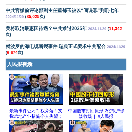
中共官媒前评论部副主任董郁玉被以“间谍罪”判刑七年
(
85,025
次)
2024/11/29
美将取消最惠国待遇？中共难过2025年
(
11,342
2024/11/29
次)
就波罗的海电缆断裂事件 瑞典正式要求中共配合
2024/11/29
(
6,674
次)
人民报视频:
最新事件证习军权旁落！支
中国股市打回原形 2亿散户惨
撑房地产业措施令人失望；
淡收场｜ #人民报