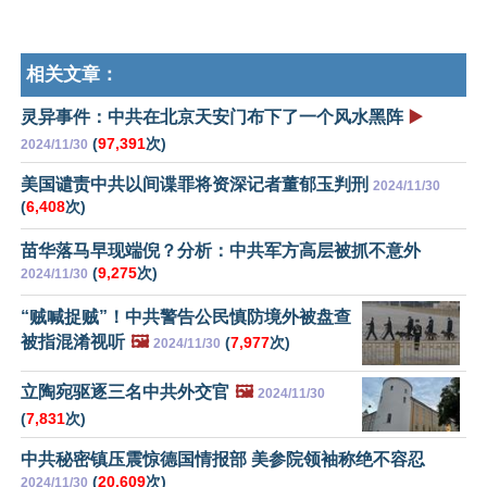
相关文章：
灵异事件：中共在北京天安门布下了一个风水黑阵
▶️
(
97,391
次)
2024/11/30
美国谴责中共以间谍罪将资深记者董郁玉判刑
2024/11/30
(
6,408
次)
苗华落马早现端倪？分析：中共军方高层被抓不意外
(
9,275
次)
2024/11/30
“贼喊捉贼”！中共警告公民慎防境外被盘查
被指混淆视听
🖼️
(
7,977
次)
2024/11/30
立陶宛驱逐三名中共外交官
🖼️
2024/11/30
(
7,831
次)
中共秘密镇压震惊德国情报部 美参院领袖称绝不容忍
(
20,609
次)
2024/11/30