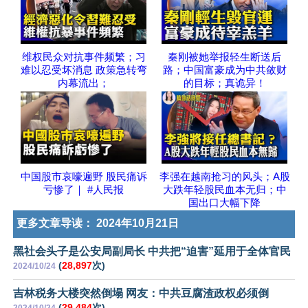
维权民众对抗事件频繁；习
秦刚被她举报轻生断送后
难以忍受坏消息 政策急转弯
路；中国富豪成为中共敛财
内幕流出；
的目标；真诡异！
中国股市哀嚎遍野 股民痛诉
李强在越南抢习的风头；A股
亏惨了｜ #人民报
大跌年轻股民血本无归；中
国出口大幅下降
更多文章导读：
2024年10月21日
黑社会头子是公安局副局长 中共把“迫害”延用于全体官民
(
28,897
次)
2024/10/24
吉林税务大楼突然倒塌 网友：中共豆腐渣政权必须倒
(
29,484
次)