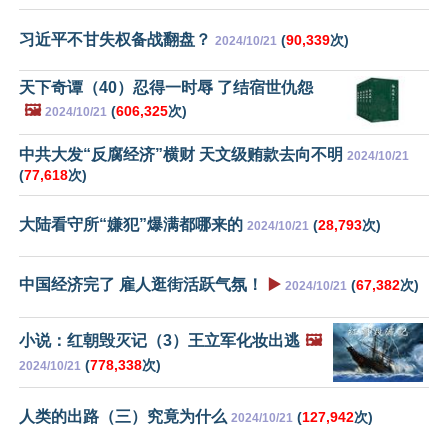
习近平不甘失权备战翻盘？
(
90,339
次)
2024/10/21
天下奇谭（40）忍得一时辱 了结宿世仇怨
🖼️
(
606,325
次)
2024/10/21
中共大发“反腐经济”横财 天文级贿款去向不明
2024/10/21
(
77,618
次)
大陆看守所“嫌犯”爆满都哪来的
(
28,793
次)
2024/10/21
中国经济完了 雇人逛街活跃气氛！
▶️
(
67,382
次)
2024/10/21
小说：红朝毁灭记（3）王立军化妆出逃
🖼️
(
778,338
次)
2024/10/21
人类的出路（三）究竟为什么
(
127,942
次)
2024/10/21