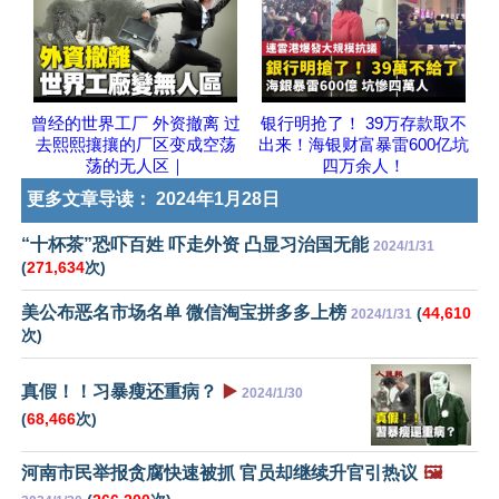
曾经的世界工厂 外资撤离 过
银行明抢了！ 39万存款取不
去熙熙攘攘的厂区变成空荡
出来！海银财富暴雷600亿坑
荡的无人区｜
四万余人！
更多文章导读：
2024年1月28日
“十杯茶”恐吓百姓 吓走外资 凸显习治国无能
2024/1/31
(
271,634
次)
美公布恶名市场名单 微信淘宝拼多多上榜
(
44,610
2024/1/31
次)
真假！！习暴瘦还重病？
▶️
2024/1/30
(
68,466
次)
河南市民举报贪腐快速被抓 官员却继续升官引热议
🖼️