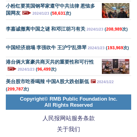
小粉红要英国钢琴家遵守中共法律 惹恼多
国网友
🖼️▶️
(
58,631
次)
2024/1/23
李嘉诚撤离中国之谜 和邓江胡习有关
(
208,989
次)
2024/1/23
中国经济崩塌 李强吹牛 王沪宁乱弹琴
(
193,969
次)
2024/1/23
港台俩大富豪共商灭共的重要性和可行性
🖼️▶️
(
96,499
次)
2024/1/23
美台股市吃香喝辣 中国A股大跌创新低
🖼️
2024/1/22
(
209,787
次)
Copyright© RMB Public Foundation Inc.
All Rights Reserved
人民报网站服务条款
关于我们