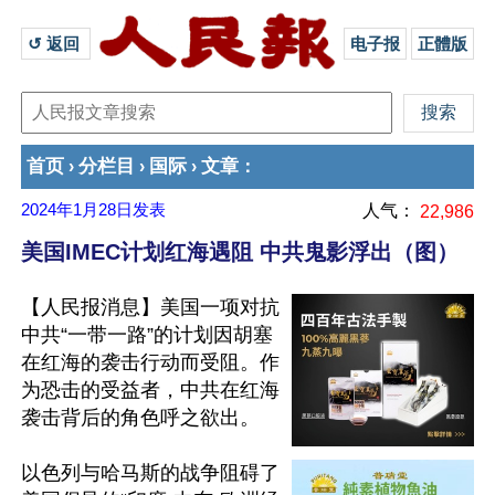
↺ 返回 
电子报
正體版
首页
分栏目
国际
文章
›
›
›
：
2024年1月28日
发表
人气：
22,986
美国IMEC计划红海遇阻 中共鬼影浮出（图）
【人民报消息】美国一项对抗
中共“一带一路”的计划因胡塞
在红海的袭击行动而受阻。作
为恐击的受益者，中共在红海
袭击背后的角色呼之欲出。

以色列与哈马斯的战争阻碍了