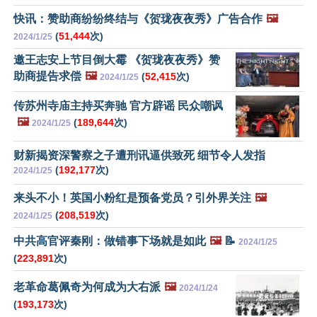
快讯：赞助商纷纷终结与《贺珑夜夜秀》广告合作
🖼️
(
51,444
次)
2024/1/25
邀王志安上节目倒大霉 《贺珑夜夜秀》赞
助商提告求偿
🖼️
(
52,415
次)
2024/1/25
传苏州寺庙主持买奔驰 官方辟谣 民众嘲讽
🖼️
(
189,644
次)
2024/1/25
财新揭资深警察之子遭刑讯逼供致死 细节令人发指
(
192,177
次)
2024/1/25
来头不小！英国小粉红是预备党员？引外界关注
🖼️
(
208,519
次)
2024/1/25
中共高官评秦刚：做错事下场就是如此
🖼️
📝
2024/1/25
(
223,891
次)
老革命葛佩奇为何成为大右派
🖼️
2024/1/24
(
193,173
次)