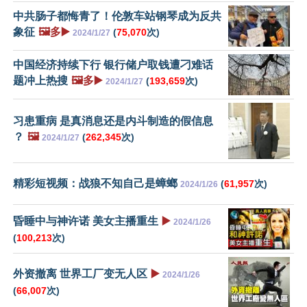
中共肠子都悔青了！伦敦车站钢琴成为反共
象征
🖼️多▶️
(
75,070
次)
2024/1/27
中国经济持续下行 银行储户取钱遭刁难话
题冲上热搜
🖼️多▶️
(
193,659
次)
2024/1/27
习患重病 是真消息还是内斗制造的假信息
？
🖼️
(
262,345
次)
2024/1/27
精彩短视频：战狼不知自己是蟑螂
(
61,957
次)
2024/1/26
昏睡中与神许诺 美女主播重生
▶️
2024/1/26
(
100,213
次)
外资撤离 世界工厂变无人区
▶️
2024/1/26
(
66,007
次)