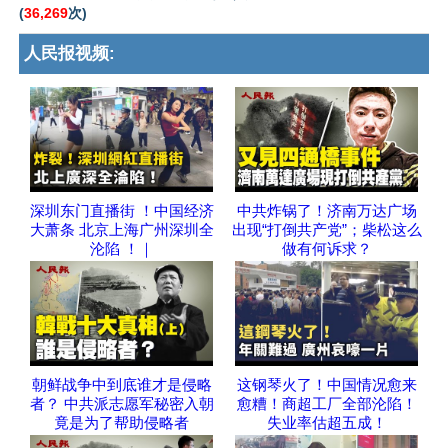
(
36,269
次)
人民报视频:
深圳东门直播街 ！中国经济
中共炸锅了！济南万达广场
大萧条 北京上海广州深圳全
出现“打倒共产党”；柴松这么
沦陷 ！｜
做有何诉求？
朝鲜战争中到底谁才是侵略
这钢琴火了！中国情况愈来
者？ 中共派志愿军秘密入朝
愈糟！商超工厂全部沦陷！
竟是为了帮助侵略者
失业率估超五成！