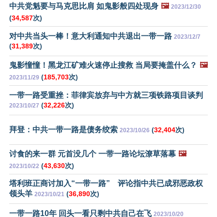
中共党魁要与马克思比肩 如鬼影般四处现身
🖼️
2023/12/30
(
34,587
次)
对中共当头一棒！意大利通知中共退出一带一路
2023/12/7
(
31,389
次)
鬼影憧憧！黑龙江矿难火速停止搜救 当局要掩盖什么？
🖼️
(
185,703
次)
2023/11/29
一带一路受重挫：菲律宾放弃与中方就三项铁路项目谈判
(
32,226
次)
2023/10/27
拜登：中共一带一路是债务绞索
(
32,404
次)
2023/10/26
讨食的来一群 元首没几个 一带一路论坛潦草落幕
🖼️
(
43,630
次)
2023/10/22
塔利班正商讨加入“一带一路” 评论指中共已成邪恶政权
领头羊
(
36,890
次)
2023/10/21
一带一路10年 回头一看只剩中共自己在飞
2023/10/20