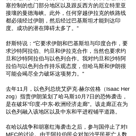
塞控制的也门部分地区以及跟反西方的厄立特里亚
接壤的曼德海峡。此外，任何穿越伊拉克的铁路线
都必须经过伊朗，然后经过巴基斯坦才能到达印
度。成功的潜在障碍太多了。”

舒斯特说：“它要求伊朗和巴基斯坦与印度合作，要
求沙特阿拉伯、约旦和伊拉克合作，当然也要求约
旦和沙特阿拉伯与以色列合作。我对约旦和沙特阿
拉伯与以色列合作持乐观态度，但哈马斯和伊朗很
可能会竭尽全力破坏这项努力。”

去年11月，以色列总统艾萨克‧赫尔佐格（Isaac Her
zog）指责伊朗策划了哈马斯10月7日的恐怖袭击，
是在破坏“印度-中东-欧洲经济走廊”。该走廊正在为
以色列融入该地区以及中东和平进程铺平道路。

在哈以战争和胡塞红海袭击之后，参与国停止了对I
MEC的讨论。由于阿拉伯民众对加沙平民死亡人数