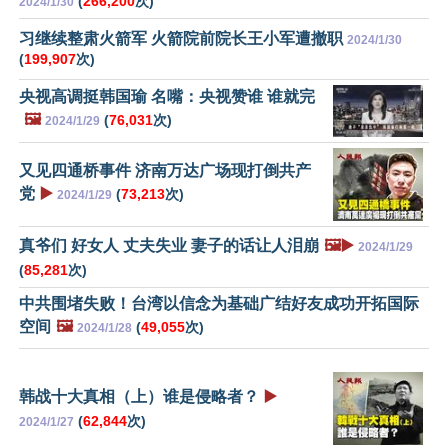
(
266,200
次)
2024/1/30
习继续整肃火箭军 火箭院前院长王小军遭撤职
2024/1/30
(
199,907
次)
央视高调挺韩国瑜 名嘴：央视赞谁 谁就完
🖼️
(
76,031
次)
2024/1/29
又见四通桥事件 济南万达广场现打倒共产
党
▶️
(
73,213
次)
2024/1/29
真爷们 好女人 丈夫失业 妻子的话让人泪崩
🖼️▶️
2024/1/29
(
85,281
次)
中共围堵失败！台湾以信念为基础广结好友成功开拓国际
空间
🖼️
(
49,055
次)
2024/1/28
韩战十大真相（上）谁是侵略者？
▶️
(
62,844
次)
2024/1/27