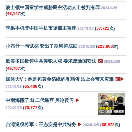
波士顿中国留学生威胁民主活动人士被判有罪
2024/1/26
(
46,147
次)
苹果手机登中国手机市场霸主宝座
(
57,721
次)
2024/1/26
小布什一句试探 套出了胡锦涛底细
(
223,608
次)
2024/1/26
欧美多国批评中共侵犯人权 要求废除国安法
🖼️
2024/1/26
(
46,707
次)
媒体大V：他是包著金箔纸的臭鸡蛋 沾上会带来灾难
🖼️▶️
(
65,408
次)
2024/1/26
中南海慌了 红二代逼宫 舆论反习
▶️
(
70,777
次)
2024/1/25
台湾退役将军：王志安是中共特务
▶️
(
69,572
次)
2024/1/25