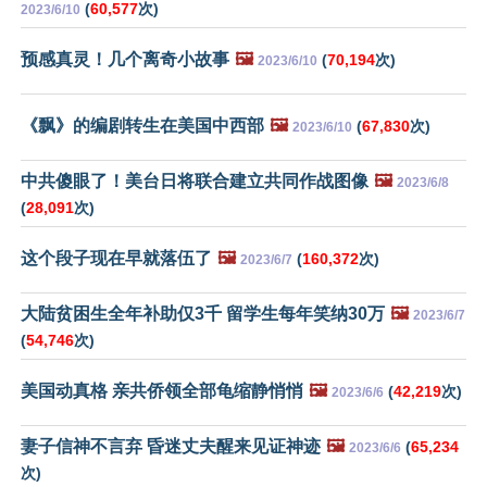
(
60,577
次)
2023/6/10
预感真灵！几个离奇小故事
🖼️
(
70,194
次)
2023/6/10
《飘》的编剧转生在美国中西部
🖼️
(
67,830
次)
2023/6/10
中共傻眼了！美台日将联合建立共同作战图像
🖼️
2023/6/8
(
28,091
次)
这个段子现在早就落伍了
🖼️
(
160,372
次)
2023/6/7
大陆贫困生全年补助仅3千 留学生每年笑纳30万
🖼️
2023/6/7
(
54,746
次)
美国动真格 亲共侨领全部龟缩静悄悄
🖼️
(
42,219
次)
2023/6/6
妻子信神不言弃 昏迷丈夫醒来见证神迹
🖼️
(
65,234
2023/6/6
次)