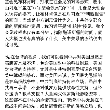
堂会见布林肯时，打破过往会见的对等形式，改采
由习近平坐在“ㄇ字型会议桌”的中间，用像是天朝会
见访宾的姿态，让布林肯像是在对习近平“朝觐报告”
的画面，当然是中方刻意设计为之。中共外交部会
后的新闻稿也定调，称习近平是“礼貌性”接见。整个
会见过程也仅有35分钟，扣除翻译所需的时间，俩
人大概也没有真的谈了什么，美中关系的冻结仍由
此可见。

“站在台湾的视角，我们可以看到中共对美国显然是
满腹苦水及不满，包含美国对中的科技制裁，美国
对台湾的支持等，尤其是中共特别喜爱强调台湾是
美中障碍的核心。而对美国来说，美国最为忌惮的
是在乌俄战争中，中共到底维持何种立场。虽然中
共再三承诺，不会对俄罗斯提供致命性支持，但经
济援助？粮草支援？大量购买俄罗斯能源物资等，
这些都不在中共的承诺范围内。”既然中共无意在乌
俄战争间选边站，或是谴责俄罗斯的侵略立场，也