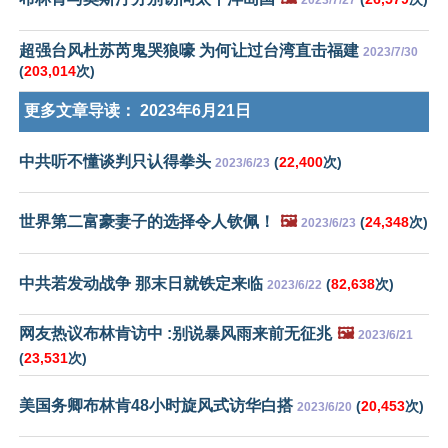
超强台风杜苏芮鬼哭狼嚎 为何让过台湾直击福建
2023/7/30
(
203,014
次)
更多文章导读：
2023年6月21日
中共听不懂谈判只认得拳头
(
22,400
次)
2023/6/23
世界第二富豪妻子的选择令人钦佩！
🖼️
(
24,348
次)
2023/6/23
中共若发动战争 那末日就铁定来临
(
82,638
次)
2023/6/22
网友热议布林肯访中 :别说暴风雨来前无征兆
🖼️
2023/6/21
(
23,531
次)
美国务卿布林肯48小时旋风式访华白搭
(
20,453
次)
2023/6/20