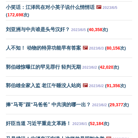
小笑话：江泽民在对小英子说什么悄悄话
🖼️
2023/6/5
(
172,698
次)
刘亚洲与中共谁是头号汉奸？
(
40,358
次)
2023/6/5
人不知！ 动物的特异功能早有答案
🖼️
(
80,156
次)
2023/6/3
郭伯雄惊曝江的罕见罪行 轻判无期
(
42,020
次)
2023/6/2
郭伯雄全家入监 老江午睡没人站岗
🖼️
(
91,356
次)
2023/6/2
捧“马哥”踩“马爸爸” 中共演的哪一出？
(
29,377
次)
2023/6/2
奸臣当道 习近平重走文革路！
(
52,184
次)
2023/6/1