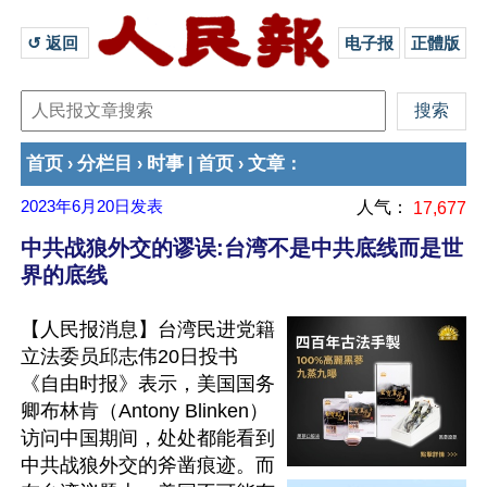
↺ 返回 
电子报
正體版
首页
分栏目
时事
首页
文章
›
›
|
›
：
2023年6月20日
发表
人气：
17,677
中共战狼外交的谬误:台湾不是中共底线而是世
界的底线
【人民报消息】台湾民进党籍
立法委员邱志伟20日投书
《自由时报》表示，美国国务
卿布林肯（Antony Blinken）
访问中国期间，处处都能看到
中共战狼外交的斧凿痕迹。而