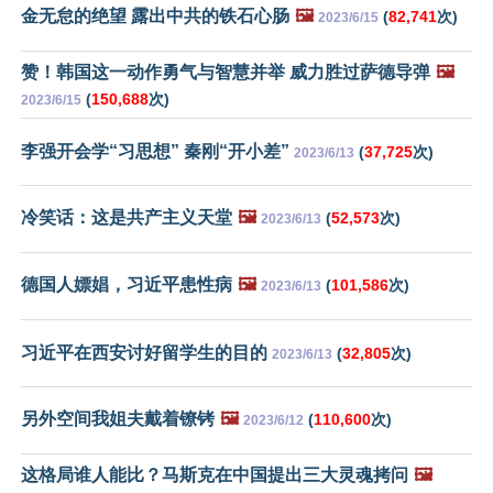
金无怠的绝望 露出中共的铁石心肠
🖼️
(
82,741
次)
2023/6/15
赞！韩国这一动作勇气与智慧并举 威力胜过萨德导弹
🖼️
(
150,688
次)
2023/6/15
李强开会学“习思想” 秦刚“开小差”
(
37,725
次)
2023/6/13
冷笑话：这是共产主义天堂
🖼️
(
52,573
次)
2023/6/13
德国人嫖娼，习近平患性病
🖼️
(
101,586
次)
2023/6/13
习近平在西安讨好留学生的目的
(
32,805
次)
2023/6/13
另外空间我姐夫戴着镣铐
🖼️
(
110,600
次)
2023/6/12
这格局谁人能比？马斯克在中国提出三大灵魂拷问
🖼️