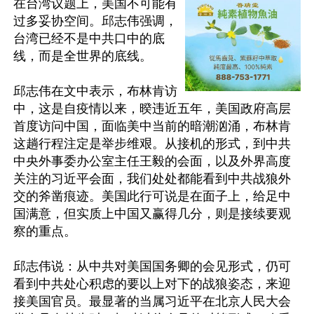
在台湾议题上，美国不可能有
过多妥协空间。邱志伟强调，
台湾已经不是中共口中的底
线，而是全世界的底线。

邱志伟在文中表示，布林肯访
中，这是自疫情以来，暌违近五年，美国政府高层
首度访问中国，面临美中当前的暗潮汹涌，布林肯
这趟行程注定是举步维艰。从接机的形式，到中共
中央外事委办公室主任王毅的会面，以及外界高度
关注的习近平会面，我们处处都能看到中共战狼外
交的斧凿痕迹。美国此行可说是在面子上，给足中
国满意，但实质上中国又赢得几分，则是接续要观
察的重点。

邱志伟说：从中共对美国国务卿的会见形式，仍可
看到中共处心积虑的要以上对下的战狼姿态，来迎
接美国官员。最显著的当属习近平在北京人民大会