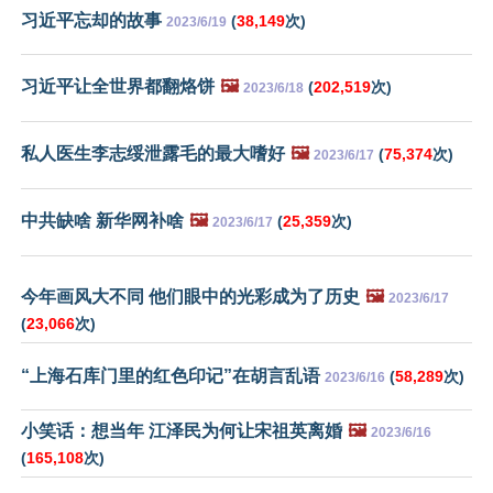
习近平忘却的故事
(
38,149
次)
2023/6/19
习近平让全世界都翻烙饼
🖼️
(
202,519
次)
2023/6/18
私人医生李志绥泄露毛的最大嗜好
🖼️
(
75,374
次)
2023/6/17
中共缺啥 新华网补啥
🖼️
(
25,359
次)
2023/6/17
今年画风大不同 他们眼中的光彩成为了历史
🖼️
2023/6/17
(
23,066
次)
“上海石库门里的红色印记”在胡言乱语
(
58,289
次)
2023/6/16
小笑话：想当年 江泽民为何让宋祖英离婚
🖼️
2023/6/16
(
165,108
次)