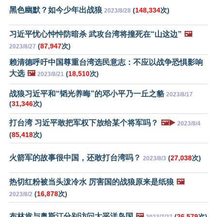
黑色幽默？如今少年出战狼
(
148,334
次)
2023/8/28
习近平忧心忡忡防暗杀 武攻台湾将撞死在“山这边”
🖼️
(
87,947
次)
2023/8/27
赖清德呼吁中国尊重台湾选民意志：不应以战争恐惧影响
大选
🖼️
(
18,510
次)
2023/8/21
战狼习近平和“韬光养晦”的邓小平乃一丘之貉
2023/8/17
(
31,346
次)
打台湾 习近平敢把军权下放给某个将军吗？
🖼️▶️
2023/8/4
(
85,418
次)
火箭军的故事很中国，还敢打台湾吗？
(
27,038
次)
2023/8/3
热切红粉被当头泼冷水 厉害国的战狼原来是纸狼
🖼️
(
16,878
次)
2023/8/2
布林肯与奥斯汀分别访问太平洋岛国
🖼️
(
26,579
次)
2023/7/27