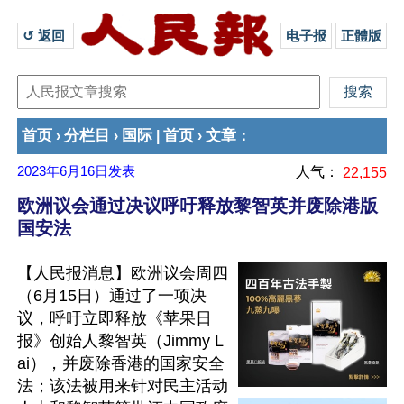
↺ 返回 
电子报
正體版
首页
分栏目
国际
首页
文章
›
›
|
›
：
2023年6月16日
发表
人气：
22,155
欧洲议会通过决议呼吁释放黎智英并废除港版
国安法
【人民报消息】欧洲议会周四
（6月15日）通过了一项决
议，呼吁立即释放《苹果日
报》创始人黎智英（Jimmy L
ai），并废除香港的国家安全
法；该法被用来针对民主活动