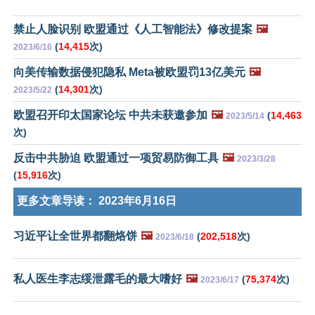
禁止人脸识别 欧盟通过《人工智能法》修改提案
🖼️
(
14,415
次)
2023/6/16
向美传输数据侵犯隐私 Meta被欧盟罚13亿美元
🖼️
(
14,301
次)
2023/5/22
欧盟召开印太国家论坛 中共未获邀参加
🖼️
(
14,463
2023/5/14
次)
反击中共胁迫 欧盟通过一项贸易防御工具
🖼️
2023/3/28
(
15,916
次)
更多文章导读：
2023年6月16日
习近平让全世界都翻烙饼
🖼️
(
202,518
次)
2023/6/18
私人医生李志绥泄露毛的最大嗜好
🖼️
(
75,374
次)
2023/6/17