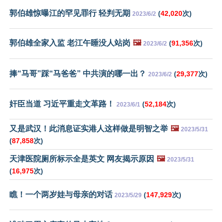
郭伯雄惊曝江的罕见罪行 轻判无期
(
42,020
次)
2023/6/2
郭伯雄全家入监 老江午睡没人站岗
🖼️
(
91,356
次)
2023/6/2
捧“马哥”踩“马爸爸” 中共演的哪一出？
(
29,377
次)
2023/6/2
奸臣当道 习近平重走文革路！
(
52,184
次)
2023/6/1
又是武汉！此消息证实港人这样做是明智之举
🖼️
2023/5/31
(
87,858
次)
天津医院厕所标示全是英文 网友揭示原因
🖼️
2023/5/31
(
16,975
次)
瞧！一个两岁娃与母亲的对话
(
147,929
次)
2023/5/29