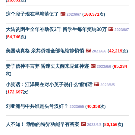
(
28,091
次)
这个段子现在早就落伍了
🖼️
(
160,371
次)
2023/6/7
大陆贫困生全年补助仅3千 留学生每年笑纳30万
🖼️
2023/6/7
(
54,746
次)
美国动真格 亲共侨领全部龟缩静悄悄
🖼️
(
42,219
次)
2023/6/6
妻子信神不言弃 昏迷丈夫醒来见证神迹
🖼️
(
65,234
2023/6/6
次)
小笑话：江泽民在对小英子说什么悄悄话
🖼️
2023/6/5
(
172,697
次)
刘亚洲与中共谁是头号汉奸？
(
40,358
次)
2023/6/5
人不知！ 动物的特异功能早有答案
🖼️
(
80,156
次)
2023/6/3