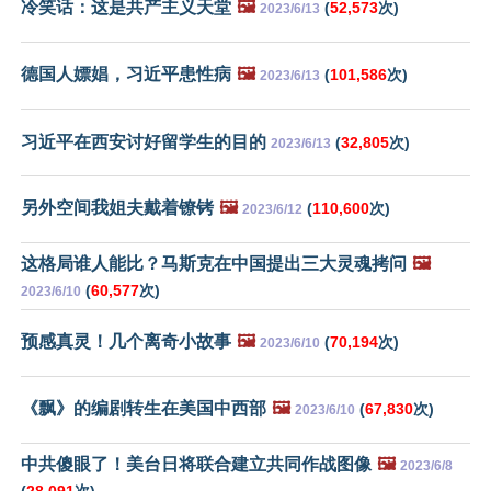
冷笑话：这是共产主义天堂
🖼️
(
52,573
次)
2023/6/13
德国人嫖娼，习近平患性病
🖼️
(
101,586
次)
2023/6/13
习近平在西安讨好留学生的目的
(
32,805
次)
2023/6/13
另外空间我姐夫戴着镣铐
🖼️
(
110,600
次)
2023/6/12
这格局谁人能比？马斯克在中国提出三大灵魂拷问
🖼️
(
60,577
次)
2023/6/10
预感真灵！几个离奇小故事
🖼️
(
70,194
次)
2023/6/10
《飘》的编剧转生在美国中西部
🖼️
(
67,830
次)
2023/6/10
中共傻眼了！美台日将联合建立共同作战图像
🖼️
2023/6/8