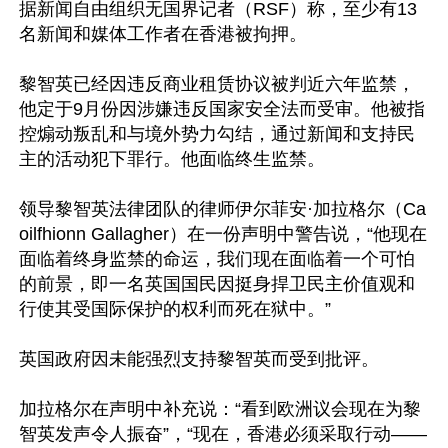
据新闻自由组织无国界记者（RSF）称，至少有13
名新闻和媒体工作者在香港被拘押。

黎智英已经因违反商业租赁协议被判近六年监禁，
他定于9月份因涉嫌违反国家安全法而受审。他被指
控煽动叛乱和与境外势力勾结，通过新闻和支持民
主的活动犯下罪行。他面临终生监禁。

领导黎智英法律团队的律师伊尔菲安·加拉格尔（Ca
oilfhionn Gallagher）在一份声明中警告说，“他现在
面临着终身监禁的命运，我们现在面临着一个可怕
的前景，即一名英国国民因挺身捍卫民主价值观和
行使其受国际保护的权利而死在狱中。”

英国政府因未能强烈支持黎智英而受到批评。

加拉格尔在声明中补充说：“看到欧洲议会现在为黎
智英发声令人振奋”，“现在，香港必须采取行动——