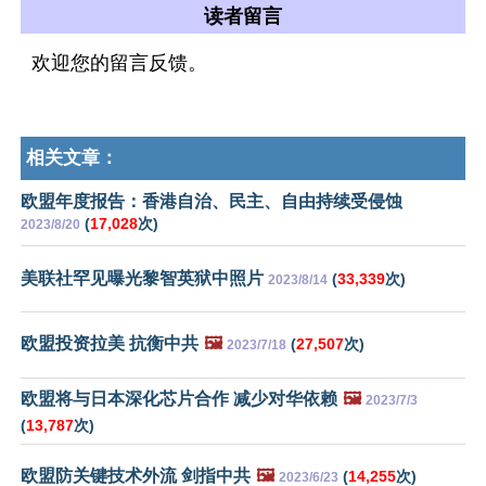
读者留言
欢迎您的留言反馈。
相关文章：
欧盟年度报告：香港自治、民主、自由持续受侵蚀
(
17,028
次)
2023/8/20
美联社罕见曝光黎智英狱中照片
(
33,339
次)
2023/8/14
欧盟投资拉美 抗衡中共
🖼️
(
27,507
次)
2023/7/18
欧盟将与日本深化芯片合作 减少对华依赖
🖼️
2023/7/3
(
13,787
次)
欧盟防关键技术外流 剑指中共
🖼️
(
14,255
次)
2023/6/23