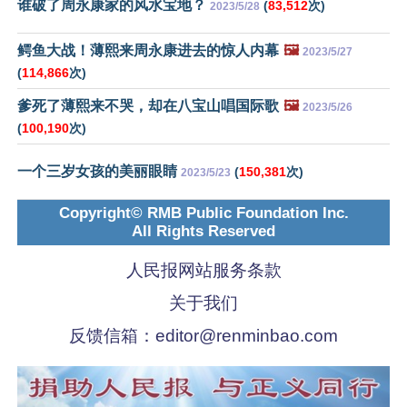
谁破了周永康家的风水宝地？
(
83,512
次)
2023/5/28
鳄鱼大战！薄熙来周永康进去的惊人内幕
🖼️
2023/5/27
(
114,866
次)
爹死了薄熙来不哭，却在八宝山唱国际歌
🖼️
2023/5/26
(
100,190
次)
一个三岁女孩的美丽眼睛
(
150,381
次)
2023/5/23
Copyright© RMB Public Foundation Inc.
All Rights Reserved
人民报网站服务条款
关于我们
反馈信箱：
editor@renminbao.com