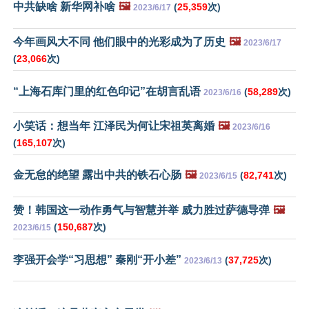
中共缺啥 新华网补啥
🖼️
(
25,359
次)
2023/6/17
今年画风大不同 他们眼中的光彩成为了历史
🖼️
2023/6/17
(
23,066
次)
“上海石库门里的红色印记”在胡言乱语
(
58,289
次)
2023/6/16
小笑话：想当年 江泽民为何让宋祖英离婚
🖼️
2023/6/16
(
165,107
次)
金无怠的绝望 露出中共的铁石心肠
🖼️
(
82,741
次)
2023/6/15
赞！韩国这一动作勇气与智慧并举 威力胜过萨德导弹
🖼️
(
150,687
次)
2023/6/15
李强开会学“习思想” 秦刚“开小差”
(
37,725
次)
2023/6/13