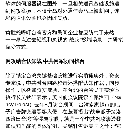
软体的伺服器设在国外，一旦相关通讯基础设施遭
到网攻瘫痪，不仅全岛对外通信会马上被断网，连
境内通讯设备也会因此失效。

黄胜雄呼吁台湾官方和民间企业都应防患于未然，
一一盘点过去轻视和忽视的“战灾”极端场景，并研拟
应变方式。

网攻结合认知战 中共网军协同扰台
除了锁定台湾关键基础设施进行实质瘫痪外，资安
专家说，中共对台网路攻击还搭配认知作战，同步
操作，以叠加资安威胁。在台北的台湾民主实验室
执行长吴铭轩表示，美国前众议院议长佩洛西（Na
ncy Pelosi）去年8月访台期间，台湾多家超市的电
子广告牌突遭黑客入侵，在萤幕播出“战争贩子裴洛
西滚出台湾”等谩骂字眼，就是一个中共网攻渗透叠
加认知作战的具体案例。吴铭轩告诉美国之音：“它