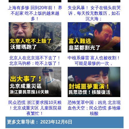
上海有多惨 回到20年前！ 养
失业风暴！ 女子在镜头前哭
不起家 吃不上饭的越来越
诉，每天投无数履历，如石
多！
沉大海；
北京人在北京混不下去了！
中植系爆雷 富人也被收割！
北京马驹桥：吃不上饭了！
可能是最惨的一次，
民众恐慌 浙江要求囤10天粮
恐怖笼罩中国：凶兆 北京现
！北京成重灾区 儿童医院昼
血色天空；民众恐慌 多地爆
夜繁忙！
核酸
更多文章导读：
2023年12月6日