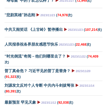
“辱母案”中的于欢怎么样了？
▶️
(
72,949
次)
2023/11/27
“悲剧英雄”孙志刚
▶️
(
74,978
次)
2023/11/23
中共又闹笑话 《上甘岭》暂停播出
▶️
(
107,214
次)
2023/11/23
人民报恭祝各界朋友感恩节快乐
(
22,468
次)
2023/11/23
“时光倒流”奇闻－他们到哪里去了？
▶️
(
74,409
2023/11/22
次)
普丁真命危？ 习近平见的普丁是替身？
▶️
2023/11/20
(
91,323
次)
刘源发文反对个人专断 中共内斗剑拔弩张
▶️
2023/11/14
(
80,391
次)
最新预言 罕见天象
▶️
(
92,038
次)
2023/11/12