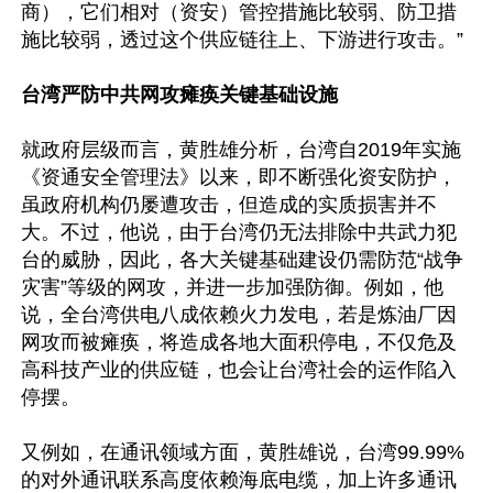
商），它们相对（资安）管控措施比较弱、防卫措
施比较弱，透过这个供应链往上、下游进行攻击。”

台湾严防中共网攻瘫痪关键基础设施
就政府层级而言，黄胜雄分析，台湾自2019年实施
《资通安全管理法》以来，即不断强化资安防护，
虽政府机构仍屡遭攻击，但造成的实质损害并不
大。不过，他说，由于台湾仍无法排除中共武力犯
台的威胁，因此，各大关键基础建设仍需防范“战争
灾害”等级的网攻，并进一步加强防御。例如，他
说，全台湾供电八成依赖火力发电，若是炼油厂因
网攻而被瘫痪，将造成各地大面积停电，不仅危及
高科技产业的供应链，也会让台湾社会的运作陷入
停摆。

又例如，在通讯领域方面，黄胜雄说，台湾99.99%
的对外通讯联系高度依赖海底电缆，加上许多通讯