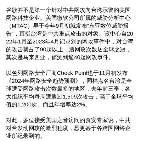
谷歌并不是第一个针对中共网攻向台湾示警的美国
网路科技企业。美国微软公司所属的威胁分析中心
（MTAC）早于今年9月初就发布“东亚数位威胁报
告”，直指台湾是中共重点攻击的对象。该中心自20
22年1月至2023年4月记录到的网攻事件中，对台湾
的攻击就占了90起以上，遭网攻次数居全球之冠，
其次是马来西亚，侦测到逾40起网攻事件。

以色列网路安全厂商Check Point也于11月初发布
《2024年网路安全趋势预测》，同样点名台湾是全
球遭受网路攻击次数最多的地区，去年前三季，各
大组织平均每周遭遇过1,509次攻击，高于全球平均
值的1,200次，而且年增率达2%。

对此，多位接受美国之音访问的资安专家说，中共
对台发动网攻的激烈程度，恐更甚于各跨国网络企
业所纪录到的。
