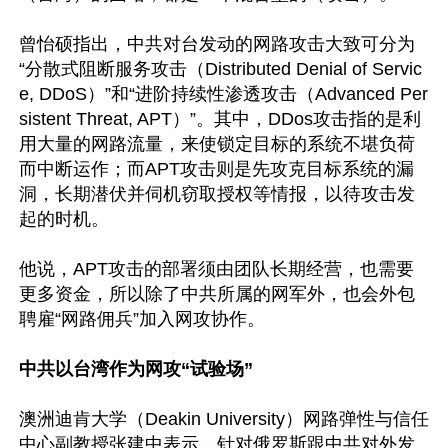
曾怡硕指出，中共对台发动的网路攻击大致可分为
“分散式阻断服务攻击（Distributed Denial of Servic
e, DDoS）”和“进阶持续性渗透攻击（Advanced Per
sistent Threat, APT）”。其中，DDos攻击指的是利
用大量的网路流量，来使锁定目标的系统不堪负荷
而中断运作；而APT攻击则是先攻克目标系统的漏
洞，长期潜伏并伺机窃取授权等情报，以待攻击发
起的时机。

他说，APT攻击的部署须由团队长期经营，也需要
更多资金，所以除了中共所属的网军外，也会外包
聘雇“网路佣兵”加入网攻协作。

中共以台湾作为网攻“试验场”
澳洲迪肯大学（Deakin University）网路弹性与信任
中心副教授张建中表示，针对俄罗斯跟中共对外发