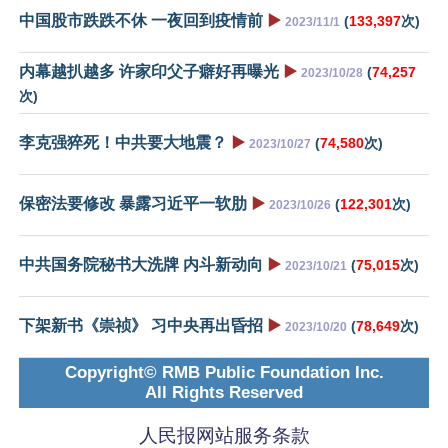
中国股市跌跌不休 一夜回到疫情前
▶️
(
133,397
次)
2023/11/1
内幕越扒越多 许家印父子癖好再曝光
▶️
(
74,257
2023/10/28
次)
李克强猝死！中共要大地震？
▶️
(
74,580
次)
2023/10/27
保密法要修改 暴露习近平一软肋
▶️
(
122,301
次)
2023/10/26
中共国务院秘书大洗牌 内斗新动向
▶️
(
75,015
次)
2023/10/21
下架新书《崇祯》 习中央再出昏招
▶️
(
78,649
次)
2023/10/20
Copyright© RMB Public Foundation Inc.
All Rights Reserved
人民报网站服务条款