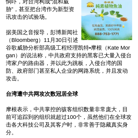
恫吓，对台湾构成“混和威
胁”，甚至把台湾作为新型资
讯攻击的试验场。

据美国之音报导，彭博新闻社
（Bloomberg）11月30日引述
谷歌威胁分析部高级工程经理凯特•摩根（Kate Mor
gan）的说法称，中共政府支持的黑客已大量入侵台
湾家户的路由器，并以此为跳板，入侵台湾的国
防、政府部门甚至私人企业的网路系统，并且发动
攻击。

台湾遭中共网攻次数冠居全球
摩根表示，中共掌控的骇客组织数量非常庞大，目
前可追踪到的组织就超过100个，虽然他们在全球攻
击各大科技公司及其客户时，非常善于隐藏真实身
分。
