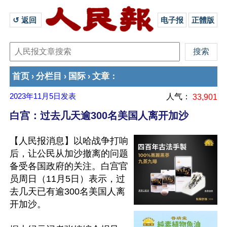
↺ 返回 
电子报
正體版
首页
分栏目
国际
文章
›
›
›
：
2023年11月5日
发表
人气：
33,901
白宫：过去几天逾300名美国人离开加沙
【人民报消息】以哈战争打响
后，让公民从加沙撤离的问题
备受各国政府的关注。白宫官
员周日（11月5日）表示，过
去几天已有逾300名美国人离
开加沙。
