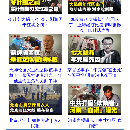
令计划之祸（2）令计划游刃
饥荒前兆 大锅饭年代回来
于江胡之间：
了！上海经济比疫情时更惨
淡！咖啡店内卷
无神论画家垂死之际被神拯
京官怪事多！李克强“被害死”
救！一位无神论者坦言：当
习近平“跳进黄河也洗不清”｜
他生命垂危时见到了神
北京八宝山 如临大敌｜ #人
河南血祸曝光！中共打压“吹
民报
哨者”｜