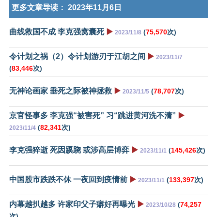
更多文章导读：
2023年11月6日
曲线救国不成 李克强窝囊死
▶️
(
75,570
次)
2023/11/8
令计划之祸（2）令计划游刃于江胡之间
▶️
2023/11/7
(
83,446
次)
无神论画家 垂死之际被神拯救
▶️
(
78,707
次)
2023/11/5
京官怪事多 李克强“被害死” 习“跳进黄河洗不清”
▶️
(
82,341
次)
2023/11/4
李克强猝逝 死因蹊跷 或涉高层博弈
▶️
(
145,426
次)
2023/11/1
中国股市跌跌不休 一夜回到疫情前
▶️
(
133,397
次)
2023/11/1
内幕越扒越多 许家印父子癖好再曝光
▶️
(
74,257
2023/10/28
次)