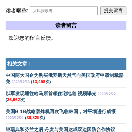
读者暱称:
读者留言
欢迎您的留言反馈。
相关文章：
中国两大国企为购买俄罗斯天然气向美国政府申请制裁豁
免
(
13,458
次)
2023/12/23
以军发现通往哈马斯首领住宅地道 视频曝光
2023/12/22
(
36,962
次)
美国B-1B战略轰炸机再次飞临韩国，对平壤进行威慑
(
30,825
次)
2023/12/21
继瑞典和芬兰之后 丹麦与美国达成双边国防合作协议