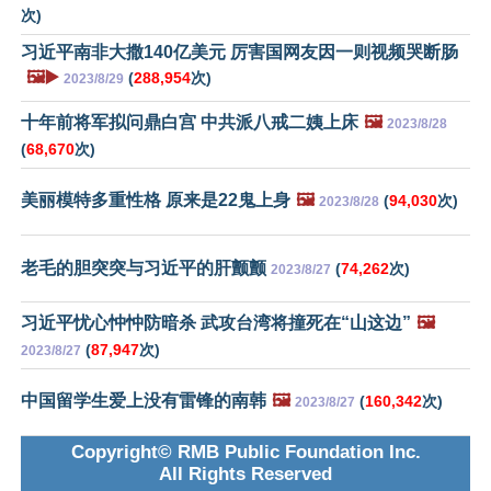
次)
习近平南非大撒140亿美元 厉害国网友因一则视频哭断肠
🖼️▶️
(
288,954
次)
2023/8/29
十年前将军拟问鼎白宫 中共派八戒二姨上床
🖼️
2023/8/28
(
68,670
次)
美丽模特多重性格 原来是22鬼上身
🖼️
(
94,030
次)
2023/8/28
老毛的胆突突与习近平的肝颤颤
(
74,262
次)
2023/8/27
习近平忧心忡忡防暗杀 武攻台湾将撞死在“山这边”
🖼️
(
87,947
次)
2023/8/27
中国留学生爱上没有雷锋的南韩
🖼️
(
160,342
次)
2023/8/27
Copyright© RMB Public Foundation Inc.
All Rights Reserved