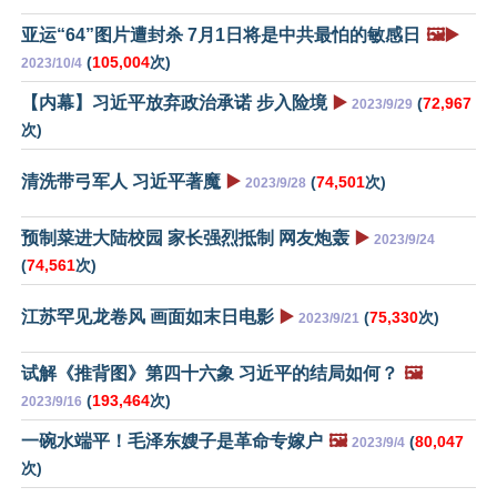
亚运“64”图片遭封杀 7月1日将是中共最怕的敏感日
🖼️▶️
(
105,004
次)
2023/10/4
【内幕】习近平放弃政治承诺 步入险境
▶️
(
72,967
2023/9/29
次)
清洗带弓军人 习近平著魔
▶️
(
74,501
次)
2023/9/28
预制菜进大陆校园 家长强烈抵制 网友炮轰
▶️
2023/9/24
(
74,561
次)
江苏罕见龙卷风 画面如末日电影
▶️
(
75,330
次)
2023/9/21
试解《推背图》第四十六象 习近平的结局如何？
🖼️
(
193,464
次)
2023/9/16
一碗水端平！毛泽东嫂子是革命专嫁户
🖼️
(
80,047
2023/9/4
次)