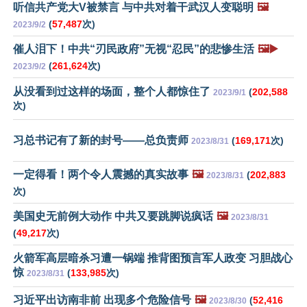
听信共产党大V被禁言 与中共对着干武汉人变聪明
🖼️
(
57,487
次)
2023/9/2
催人泪下！中共“刃民政府”无视“忍民”的悲惨生活
🖼️▶️
(
261,624
次)
2023/9/2
从没看到过这样的场面，整个人都惊住了
(
202,588
2023/9/1
次)
习总书记有了新的封号——总负责师
(
169,171
次)
2023/8/31
一定得看！两个令人震撼的真实故事
🖼️
(
202,883
2023/8/31
次)
美国史无前例大动作 中共又要跳脚说疯话
🖼️
2023/8/31
(
49,217
次)
火箭军高层暗杀习遭一锅端 推背图预言军人政变 习胆战心
惊
(
133,985
次)
2023/8/31
习近平出访南非前 出现多个危险信号
🖼️
(
52,416
2023/8/30