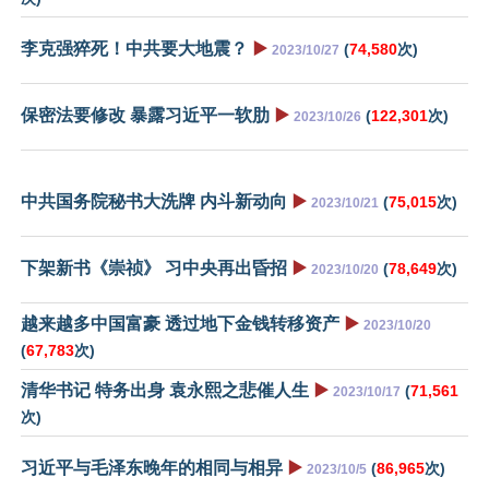
李克强猝死！中共要大地震？
▶️
(
74,580
次)
2023/10/27
保密法要修改 暴露习近平一软肋
▶️
(
122,301
次)
2023/10/26
中共国务院秘书大洗牌 内斗新动向
▶️
(
75,015
次)
2023/10/21
下架新书《崇祯》 习中央再出昏招
▶️
(
78,649
次)
2023/10/20
越来越多中国富豪 透过地下金钱转移资产
▶️
2023/10/20
(
67,783
次)
清华书记 特务出身 袁永熙之悲催人生
▶️
(
71,561
2023/10/17
次)
习近平与毛泽东晚年的相同与相异
▶️
(
86,965
次)
2023/10/5