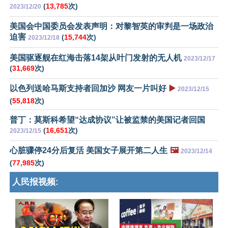
(
13,785
次)
2023/12/20
美国会中国委员会发表声明：对黎智英的审判是一场政治
迫害
(
15,744
次)
2023/12/18
美国驱逐舰在红海击落14架从叶门发射的无人机
2023/12/17
(
31,669
次)
以色列送哈马斯支持者回加沙 网友一片叫好
▶️
2023/12/15
(
55,818
次)
普丁：莫斯科希望“达成协议”让被监禁的美国记者回国
(
16,651
次)
2023/12/15
心脏骤停24分后复活 美国女子展开第二人生
🖼️
2023/12/14
(
77,985
次)
人民报视频: