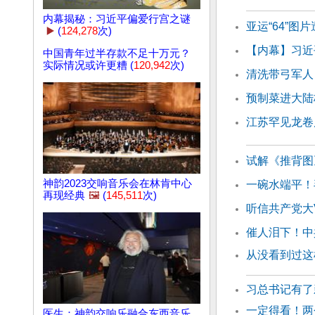
内幕揭秘：习近平偏爱行宫之谜
亚运“64”图
▶️
(
124,278
次)
【内幕】习近
中国青年过半存款不足十万元？
实际情况或许更糟 (
120,942
次)
清洗带弓军人
预制菜进大陆
江苏罕见龙卷
试解《推背图
神韵2023交响音乐会在林肯中心
一碗水端平！
再现经典
🖼️
(
145,511
次)
听信共产党大
催人泪下！中
从没看到过这
习总书记有了
一定得看！两
医生：神韵交响乐融合东西音乐