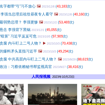
名字都带“弓”习不放心
🖼️
(
43,183
次)
2023/12/8
 李强当总理后祖坟昼夜专人看守
🖼️
(
40,160
次)
2023/12/8
最弱势总理？ 李强更惨
🖼️
(
53,469
次)
2023/12/2
悬念 李强背下黑锅
(
45,055
次)
2023/12/1
“暗算” 习近平岌岌可危
(
97,909
次)
2023/10/5
贪腐 内斗盯上二号人物？
▶️
(
70,438
次)
2023/10/3
的爆料矛头直指习近平
🖼️
(
49,294
次)
2023/10/3
贪腐 中共高层内斗盯上二号人物？
🖼️
(
88,619
次)
2023/9/29
政治：习蔡依赖秘书帮监视高官
(
38,416
次)
2023/9/27
人民报视频
2023年10月23日