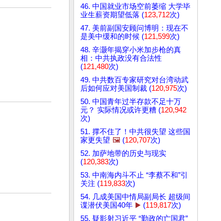
46. 中国就业市场空前萎缩 大学毕
业生薪资期望低落 (
123,712
次)
47. 美前副国安顾问博明：现在不
是美中缓和的时候 (
121,599
次)
48. 辛灏年揭穿小米加步枪的真
相：中共执政没有合法性
(
121,480
次)
49. 中共数百专家研究对台湾动武
后如何应对美国制裁 (
120,975
次)
50. 中国青年过半存款不足十万
元？ 实际情况或许更糟 (
120,942
次)
51. 撑不住了！中共很失望 这些国
家更失望
🖼️
(
120,707
次)
52. 加萨地带的历史与现实
(
120,383
次)
53. 中南海内斗不止 “李蔡不和”引
关注 (
119,833
次)
54. 几成美国中情局副局长 超级间
谍潜伏美国40年
▶️
(
119,817
次)
55. 疑影射习近平 “勤政的亡国君”