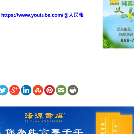
：
https://www.youtube.com/@人民報
ww.renminbao.com/rmb/articles/2023/10/23/78317.html