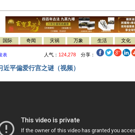
国际
奇闻
灾祸
万象
生活
文化
人气：
124,278
分享：
发表
习近平偏爱行宫之谜（视频）