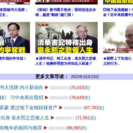
务院秘书大洗牌；
《崇祯》新书图片热传：昏招连连步步
💥地下金流揭秘
过去，
错，越是“勤政”越亡国！
金？近年来因遭中
绕车祸的争夺战！
🔥清华书记、特工出身，袁永熙之悲催
🔥朝野上下失信心
人生！他胸怀理想为何却走入歧途？
义的行为，
更多文章导读：
2023年10月23日
书大洗牌 内斗新动向
▶️
(
75,015
次)
2023/10/21
祯》 习中央再出昏招
▶️
(
78,649
次)
2023/10/20
富豪 透过地下金钱转移资产
▶️
(
67,783
次)
2023/10/20
务出身 袁永熙之悲催人生
▶️
(
71,561
次)
2023/10/17
东晚年的相同与相异
▶️
(
86,965
次)
2023/10/5