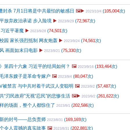
片遭封杀 7月1日将是中共最怕的敏感日
🖼️▶️
(
105,004
次)
2023/10/4
平放弃政治承诺 步入险境
▶️
(
72,967
次)
2023/9/29
 习近平著魔
▶️
(
74,501
次)
2023/9/28
校园 家长强烈抵制 网友炮轰
▶️
(
74,561
次)
2023/9/24
风 画面如末日电影
▶️
(
75,330
次)
2023/9/21
》第四十六象 习近平的结局如何？
🖼️
(
193,464
次)
2023/9/16
毛泽东嫂子是革命专嫁户
🖼️
(
80,047
次)
2023/9/4
V被禁言 与中共对着干武汉人变聪明
🖼️
(
57,487
次)
2023/9/2
共“刃民政府”无视“忍民”的悲惨生活
🖼️▶️
(
261,622
次)
2023/9/2
样的场面，整个人都惊住了
(
202,586
次)
2023/9/1
新的封号——总负责师
(
169,169
次)
2023/8/31
个令人震撼的真实故事
🖼️
(
202,881
次)
2023/8/31