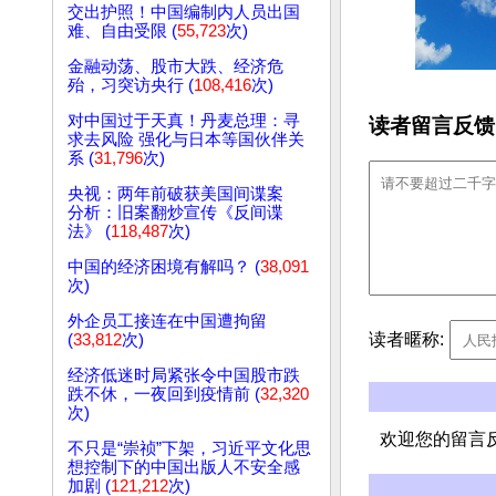
交出护照！中国编制内人员出国
难、自由受限 (
55,723
次)
金融动荡、股市大跌、经济危
殆，习突访央行 (
108,416
次)
对中国过于天真！丹麦总理：寻
读者留言反馈
求去风险 强化与日本等国伙伴关
系 (
31,796
次)
央视：两年前破获美国间谍案
分析：旧案翻炒宣传《反间谍
法》 (
118,487
次)
中国的经济困境有解吗？ (
38,091
次)
外企员工接连在中国遭拘留
读者暱称:
(
33,812
次)
经济低迷时局紧张令中国股市跌
跌不休，一夜回到疫情前 (
32,320
次)
欢迎您的留言
不只是“崇祯”下架，习近平文化思
想控制下的中国出版人不安全感
加剧 (
121,212
次)