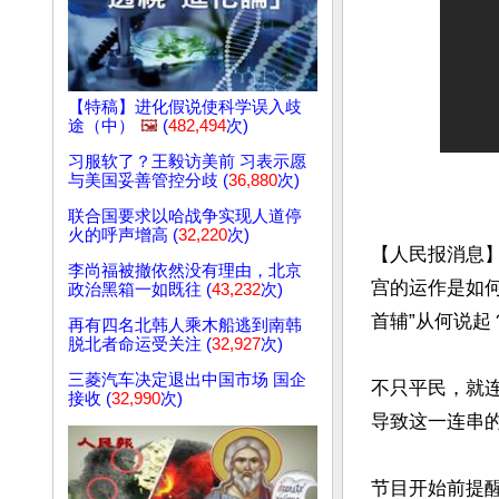
【特稿】进化假说使科学误入歧
途（中）
🖼️
(
482,494
次)
习服软了？王毅访美前 习表示愿
与美国妥善管控分歧 (
36,880
次)
联合国要求以哈战争实现人道停
火的呼声增高 (
32,220
次)
【人民报消息
李尚福被撤依然没有理由，北京
宫的运作是如
政治黑箱一如既往 (
43,232
次)
首辅”从何说起？
再有四名北韩人乘木船逃到南韩
脱北者命运受关注 (
32,927
次)
三菱汽车决定退出中国市场 国企
不只平民，就连
接收 (
32,990
次)
导致这一连串的
节目开始前提醒