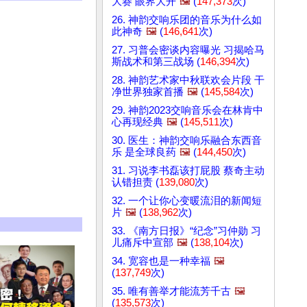
大赛 眼界大开
🖼️
(
147,373
次)
26. 神韵交响乐团的音乐为什么如
此神奇
🖼️
(
146,641
次)
27. 习普会密谈内容曝光 习揭哈马
斯战术和第三战场 (
146,394
次)
28. 神韵艺术家中秋联欢会片段 干
净世界独家首播
🖼️
(
145,584
次)
29. 神韵2023交响音乐会在林肯中
心再现经典
🖼️
(
145,511
次)
30. 医生：神韵交响乐融合东西音
乐 是全球良药
🖼️
(
144,450
次)
31. 习说李书磊该打屁股 蔡奇主动
认错担责 (
139,080
次)
32. 一个让你心变暖流泪的新闻短
片
🖼️
(
138,962
次)
33. 《南方日报》“纪念”习仲勋 习
儿痛斥中宣部
🖼️
(
138,104
次)
34. 宽容也是一种幸福
🖼️
(
137,749
次)
35. 唯有善举才能流芳千古
🖼️
(
135,573
次)