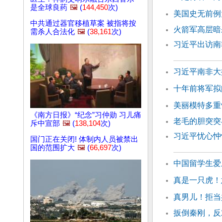
是全球良药
🖼️
(
144,450
次)
美国史无前例
中共通过器官移植草案 被指将按
火箭军高层暗
需杀人合法化
🖼️
(
38,161
次)
习近平出访南
习近平南非大
十年前将军拟
美丽模特多重
《南方日报》“纪念”习仲勋 习儿痛
老毛的胆突突
斥中宣部
🖼️
(
138,104
次)
习近平忧心忡
国门正在关闭! 体制内人员被禁出
国的范围扩大
🖼️
(
66,697
次)
中国留学生爱
真是一只虎！
真男儿！拒当
扳倒秦刚，反