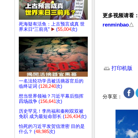
更多视频请看
死海疑有活鱼：上古预言成真 世
renminbao
△

界末日“三前兆”
▶️
(
55,004
次)
文章网址: http://w
打印机版
一名法轮功学员被活摘器官后的
临终证词 (
128,240
次)
想当世界领袖？习近平幕后指挥
分享至：
四场战争 (
156,641
次)
历史罕见！李尚福和秦刚双双被
免职 成为最短命部长 (
126,434
次)
怕死的习近平发贺信泄密 目的是
什么？ (
48,985
次)