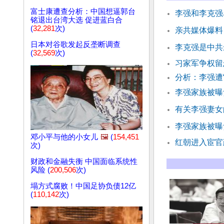
富士康遭查分析：中国想逼郭台
李强和李克强
铭退出台湾大选 促进蓝白合
(
32,281
次)
亲共媒体爆料
日本对谷歌发起反垄断调查
李克强是中共
(
32,569
次)
习家军争权留
分析：李强遭
李强家族被曝
有关李强妻女
李强家族被曝
邓小平与他的小女儿
🖼️
(
154,451
红朝进入宦官
次)
财政和金融失衡 中国面临系统性
风险 (
200,506
次)
塌方式腐败！中国足协负债12亿
(
110,142
次)