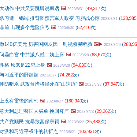
大动作 中共又要跳脚说疯话
🖼️
(
49,217
次)
2023/8/31
杀习遭一锅端 推背图预言军人政变 习胆战心惊
(
133,985
2023/8/31
非前 出现多个危险信号
🖼️
(
52,416
次)
2023/8/30
撒140亿美元 厉害国网友因一则视频哭断肠
🖼️▶️
(
288,9
2023/8/29
问鼎白宫 中共派八戒二姨上床
🖼️
(
68,670
次)
2023/8/28
性格 原来是22鬼上身
🖼️
(
94,030
次)
2023/8/28
与习近平的肝颤颤
(
74,262
次)
2023/8/27
忡防暗杀 武攻台湾将撞死在“山这边”
🖼️
(
87,947
次)
2023/8/27
上没有雷锋的南韩
🖼️
(
160,340
次)
2023/8/27
意大利总理替国人买单 挽回尊严
🖼️
(
29,262
次)
2023/8/23
共产党顺民 抗暴致富保宗祠
🖼️
(
35,482
次)
2023/8/22
对派和习近平权斗的转折点
(
103,931
次)
2023/8/21