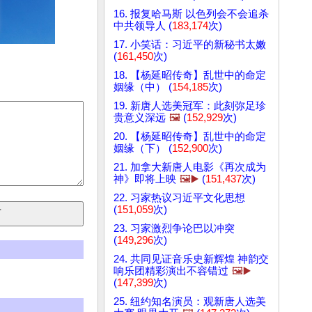
16. 报复哈马斯 以色列会不会追杀
中共领导人 (
183,174
次)
17. 小笑话：习近平的新秘书太嫩
(
161,450
次)
18. 【杨延昭传奇】乱世中的命定
姻缘（中） (
154,185
次)
19. 新唐人选美冠军：此刻弥足珍
贵意义深远
🖼️
(
152,929
次)
20. 【杨延昭传奇】乱世中的命定
姻缘（下） (
152,900
次)
21. 加拿大新唐人电影《再次成为
神》即将上映
🖼️▶️
(
151,437
次)
22. 习家热议习近平文化思想
(
151,059
次)
23. 习家激烈争论巴以冲突
(
149,296
次)
24. 共同见证音乐史新辉煌 神韵交
响乐团精彩演出不容错过
🖼️▶️
(
147,399
次)
25. 纽约知名演员：观新唐人选美