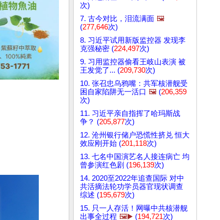
次)
7. 古今对比，泪流满面
🖼️
(
277,646
次)
8. 习近平试用新版监控器 发现李
克强秘密 (
224,497
次)
9. 习用监控器偷看王岐山表演 被
王发觉了... (
209,730
次)
10. 张召忠乌鸦嘴：共军核潜舰受
困自家陷阱无一活口
🖼️
(
206,359
次)
11. 习近平亲自指挥了哈玛斯战
争？ (
205,877
次)
12. 沧州银行储户恐慌性挤兑 恒大
效应刚开始 (
201,118
次)
13. 七名中国演艺名人接连病亡 均
曾参演红色剧 (
196,139
次)
14. 2020至2022年追查国际 对中
共活摘法轮功学员器官现状调查
综述 (
195,679
次)
15. 只一人存活！网曝中共核潜舰
出事全过程
🖼️▶️
(
194,721
次)