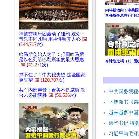
内斗新动向！中共国
李强就任总理7个月
神韵交响乐团轰动了纽约 观众：
音乐不同凡响 用神性照亮人心
🖼️
(
144,717
次)
哈马斯创始人之子：打倒哈马斯
是以色列给巴勒斯坦的最大恩惠
令计划之祸（1）围
🖼️
(
41,271
次)
撑不住了！中共很失望 这些国家
更失望
🖼️
(
120,707
次)
共军内部声音：台美不是威胁 攻
中共国务院秘
台未必能获胜
🖼️
(
56,536
次)
下架新书《崇
越来越多中国
清华书记 特
习近平与毛泽