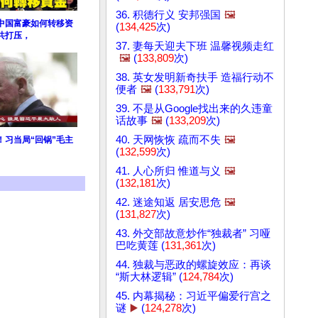
36. 积德行义 安邦强国
🖼️
！中国富豪如何转移资
(
134,425
次)
共打压，
37. 妻每天迎夫下班 温馨视频走红
🖼️
(
133,809
次)
38. 英女发明新奇扶手 造福行动不
便者
🖼️
(
133,791
次)
39. 不是从Google找出来的久违童
话故事
🖼️
(
133,209
次)
40. 天网恢恢 疏而不失
🖼️
！习当局“回锅”毛主
(
132,599
次)
41. 人心所归 惟道与义
🖼️
(
132,181
次)
42. 迷途知返 居安思危
🖼️
(
131,827
次)
43. 外交部故意炒作“独裁者” 习哑
巴吃黄莲 (
131,361
次)
44. 独裁与恶政的螺旋效应：再谈
“斯大林逻辑” (
124,784
次)
45. 内幕揭秘：习近平偏爱行宫之
谜
▶️
(
124,278
次)