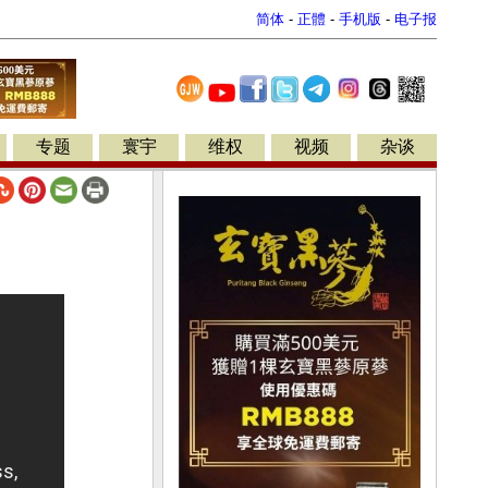
简体
-
正體
-
手机版
-
电子报
专题
寰宇
维权
视频
杂谈