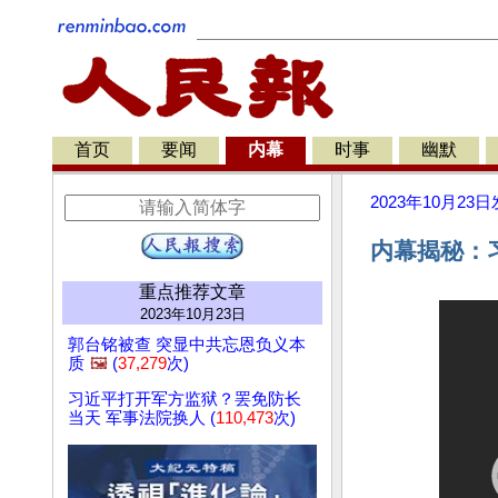
首页
要闻
内幕
时事
幽默
2023年10月23日
内幕揭秘：
重点推荐文章
2023年10月23日
郭台铭被查 突显中共忘恩负义本
质
🖼️
(
37,279
次)
习近平打开军方监狱？罢免防长
当天 军事法院换人 (
110,473
次)