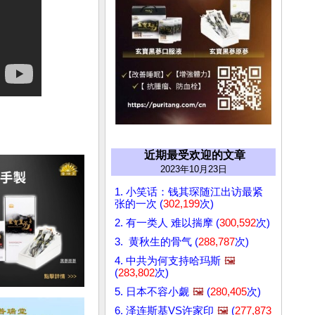
近期最受欢迎的文章
2023年10月23日
1. 小笑话：钱其琛随江出访最紧
张的一次 (
302,199
次)
2. 有一类人 难以揣摩 (
300,592
次)
3. 黄秋生的骨气 (
288,787
次)
4. 中共为何支持哈玛斯
🖼️
(
283,802
次)
5. 日本不容小觑
🖼️
(
280,405
次)
6. 泽连斯基VS许家印
🖼️
(
277,873