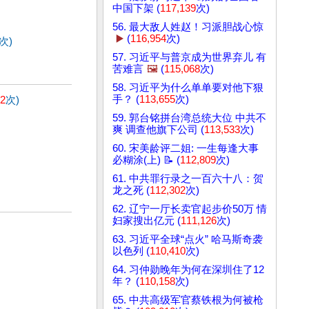
中国下架 (
117,139
次)
56. 最大敌人姓赵！习派胆战心惊
▶️
(
116,954
次)
次)
57. 习近平与普京成为世界弃儿 有
苦难言
🖼️
(
115,068
次)
58. 习近平为什么单单要对他下狠
手？ (
113,655
次)
52
次)
59. 郭台铭拼台湾总统大位 中共不
爽 调查他旗下公司 (
113,533
次)
60. 宋美龄评二姐: 一生每逢大事
必糊涂(上) 📝 (
112,809
次)
61. 中共罪行录之一百六十八：贺
龙之死 (
112,302
次)
62. 辽宁一厅长卖官起步价50万 情
妇家搜出亿元 (
111,126
次)
63. 习近平全球“点火” 哈马斯奇袭
以色列 (
110,410
次)
64. 习仲勋晚年为何在深圳住了12
年？ (
110,158
次)
65. 中共高级军官蔡铁根为何被枪