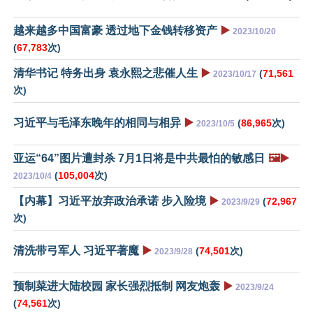
越来越多中国富豪 透过地下金钱转移资产
▶️
2023/10/20
(
67,783
次)
清华书记 特务出身 袁永熙之悲催人生
▶️
(
71,561
2023/10/17
次)
习近平与毛泽东晚年的相同与相异
▶️
(
86,965
次)
2023/10/5
亚运“64”图片遭封杀 7月1日将是中共最怕的敏感日
🖼️▶️
(
105,004
次)
2023/10/4
【内幕】习近平放弃政治承诺 步入险境
▶️
(
72,967
2023/9/29
次)
清洗带弓军人 习近平著魔
▶️
(
74,501
次)
2023/9/28
预制菜进大陆校园 家长强烈抵制 网友炮轰
▶️
2023/9/24
(
74,561
次)