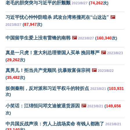
老毛的胆突突与习近平的肝颤颤
(
74,262
次)
2023/8/27
习近平忧心忡忡防暗杀 武攻台湾将撞死在“山这边”
🖼️
(
87,947
次)
2023/8/27
中国留学生爱上没有雷锋的南韩
🖼️
(
160,340
次)
2023/8/27
真是一只虎！意大利总理替国人买单 挽回尊严
🖼️
2023/8/23
(
29,262
次)
真男儿！拒当共产党顺民 抗暴致富保宗祠
🖼️
2023/8/22
(
35,482
次)
扳倒秦刚，反对派和习近平权斗的转折点
(
103,931
2023/8/21
次)
小笑话：江绵恒问邓文迪被退货原因
🖼️
(
149,656
2023/8/21
次)
中共国反战声浪：穷人上战场卖命 有钱人都跑了
2023/8/21
(
33,140
次)