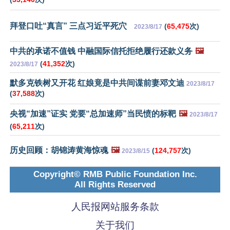
拜登口吐“真言” 三点习近平死穴
(
65,475
次)
2023/8/17
中共的承诺不值钱 中融国际信托拒绝履行还款义务
🖼️
(
41,352
次)
2023/8/17
默多克铁树又开花 红娘竟是中共间谍前妻邓文迪
2023/8/17
(
37,588
次)
央视“加速”证实 党要“总加速师”当民愤的标靶
🖼️
2023/8/17
(
65,211
次)
历史回顾：胡锦涛黄海惊魂
🖼️
(
124,757
次)
2023/8/15
Copyright© RMB Public Foundation Inc.
All Rights Reserved
人民报网站服务条款
关于我们