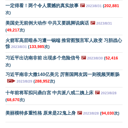
一定得看！两个令人震撼的真实故事
🖼️
(
202,881
2023/8/31
次)
美国史无前例大动作 中共又要跳脚说疯话
🖼️
2023/8/31
(
49,217
次)
火箭军高层暗杀习遭一锅端 推背图预言军人政变 习胆战心
惊
(
133,985
次)
2023/8/31
习近平出访南非前 出现多个危险信号
🖼️
(
52,416
2023/8/30
次)
习近平南非大撒140亿美元 厉害国网友因一则视频哭断肠
🖼️▶️
(
288,952
次)
2023/8/29
十年前将军拟问鼎白宫 中共派八戒二姨上床
🖼️
2023/8/28
(
68,670
次)
美丽模特多重性格 原来是22鬼上身
🖼️
(
94,030
次)
2023/8/28