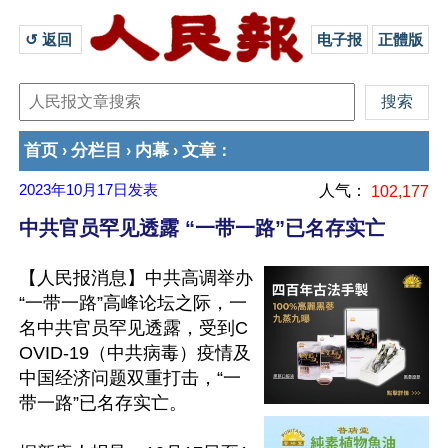
↺ 返回 
电子报
正體版
首页
分栏目
内幕
文章
›
›
›
：
2023年10月17日
发表
人气：
102,177
中共官员罕见透露 “一带一路”已名存实亡
【人民报消息】中共高调举办
“一带一路”高峰论坛之际，一
名中共官员罕见透露，受到C
OVID-19（中共病毒）疫情及
中国经济问题双重打击，“一
带一路”已名存实亡。
