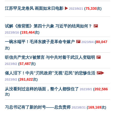
江苏罕见龙卷风 画面如末日电影
▶️
(
75,330
次)
2023/9/21
试解《推背图》第四十六象 习近平的结局如何？
🖼️
(
193,464
次)
2023/9/16
一碗水端平！毛泽东嫂子是革命专嫁户
🖼️
(
80,047
2023/9/4
次)
听信共产党大V被禁言 与中共对着干武汉人变聪明
🖼️
(
57,487
次)
2023/9/2
催人泪下！中共“刃民政府”无视“忍民”的悲惨生活
🖼️▶️
(
261,622
次)
2023/9/2
从没看到过这样的场面，整个人都惊住了
(
202,586
2023/9/1
次)
习总书记有了新的封号——总负责师
(
169,169
次)
2023/8/31