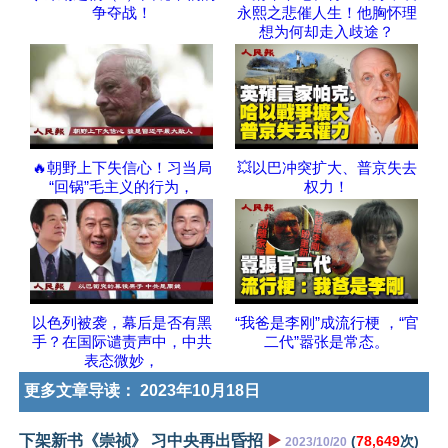
争夺战！
永熙之悲催人生！他胸怀理
想为何却走入歧途？
🔥朝野上下失信心！习当局
💥以巴冲突扩大、普京失去
“回锅”毛主义的行为，
权力！
以色列被袭，幕后是否有黑
“我爸是李刚”成流行梗 ，“官
手？在国际谴责声中，中共
二代”嚣张是常态。
表态微妙，
更多文章导读：
2023年10月18日
下架新书《崇祯》 习中央再出昏招
▶️
(
78,649
次)
2023/10/20