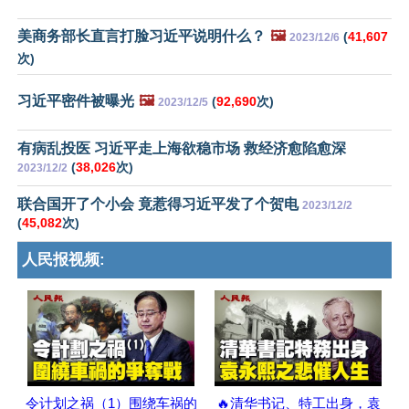
美商务部长直言打脸习近平说明什么？
🖼️
(
41,607
2023/12/6
次)
习近平密件被曝光
🖼️
(
92,690
次)
2023/12/5
有病乱投医 习近平走上海欲稳市场 救经济愈陷愈深
(
38,026
次)
2023/12/2
联合国开了个小会 竟惹得习近平发了个贺电
2023/12/2
(
45,082
次)
人民报视频:
令计划之祸（1）围绕车祸的
🔥清华书记、特工出身，袁