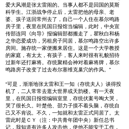
爱大风潮是张太雷闹的。当事人都不是回国的莫斯
科学生。江浙战争停止后，太雷把他的母亲、老
婆、孩子送回常州去了，自己一个人住在慕尔鸣路
房子里，夜里在民国日报馆当编辑，此时，中央宣
传部连同《向导》报编辑部都搬走了，瞿秋白和杨
之华恋爱成功，另租房子同居，慕尔鸣路空出许多
房间。施存统一家便搬来居住。这是一个大学教授
的家庭，有太太，有孩子，客人来时很有礼貌招待
过新年还打麻将。存统聚精会神对着麻将牌，慕尔
鸣路房子改变了过去布尔塞维克巢穴的作风。”

“可是，渐渐地张太雷和王一知（存统夫人）谈得投
机了，二人常常去逛大世界或天韵楼。有一天夜
里，在民国日报馆编辑室里，存统伏案号啕大哭，
哭了很长久。叶楚伧、邵力子摸不着头脑，存统自
己又不肯说。不久，一知就和太雷正式同居了。太
雷此时是ＣＹ（注：中共青年团中央）新任总书
记，我知道有许多人攻击他，使他不能安于工作，