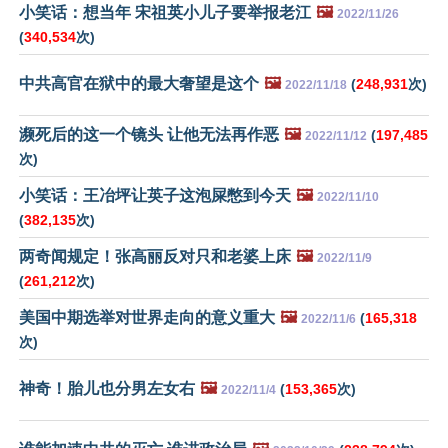
小笑话：想当年 宋祖英小儿子要举报老江
🖼️
2022/11/26
(
340,534
次)
中共高官在狱中的最大奢望是这个
🖼️
(
248,931
次)
2022/11/18
濒死后的这一个镜头 让他无法再作恶
🖼️
(
197,485
2022/11/12
次)
小笑话：王冶坪让英子这泡屎憋到今天
🖼️
2022/11/10
(
382,135
次)
两奇闻规定！张高丽反对只和老婆上床
🖼️
2022/11/9
(
261,212
次)
美国中期选举对世界走向的意义重大
🖼️
(
165,318
2022/11/6
次)
神奇！胎儿也分男左女右
🖼️
(
153,365
次)
2022/11/4