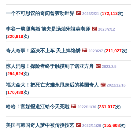
一个不可思议的奇闻曾轰动世界
🖼️
(
172,113
次)
2023/2/21
李谷一劈腿离婚 前夫是汤灿宋祖英老师
🖼️
2023/2/12
(
220,819
次)
奇人奇事！坚决不上车 天上掉馅饼
🖼️
(
211,027
次)
2023/2/7
惊人消息！探险者终于触摸到了诺亚方舟
🖼️
2023/2/5
(
294,924
次)
福大命大！把死亡灾难永甩身后的英国奇人
🖼️
2022/12/16
(
170,480
次)
哈哈！官媒报道江蛤今天死啦
🖼️
(
231,017
次)
2022/11/30
美国与韩国奇人梦中被传授技艺
🖼️
(
155,608
次)
2022/11/29