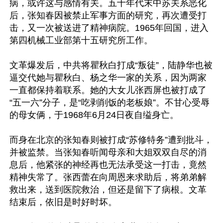
病，或许这与感情有关。五十年代末中苏关系恶化
后，张知春因被禁止军事方面的研究，再次遭受打
击，又一次被送进了精神病院。1965年回国，进入
第四机械工业部第十五研究所工作。

文革爆发后，中共将瞿秋白打成“叛徒”，陆静华也被
逼交代她与瞿秋白、杨之华一家的关系，因为两家
一直都保持着联系。她的大女儿张西屏也被打成了
“五一六”分子，是“吃剥削饭的老板娘”。不甘心受辱
的母女俩，于1968年6月24日夜自缢身亡。

而身在北京的张知春则被打成“苏修特务”遭到批斗，
并被监禁。当张知春听闻母亲和大姐双双自尽的消
息后，他紧张的神经再也无法承受这一打击，竟然
精神失常了。张西蕾在向周恩来求助后，将弟弟解
救出来，送到医院救治，但还是留下了病根。文革
结束后，依旧是时好时坏。
