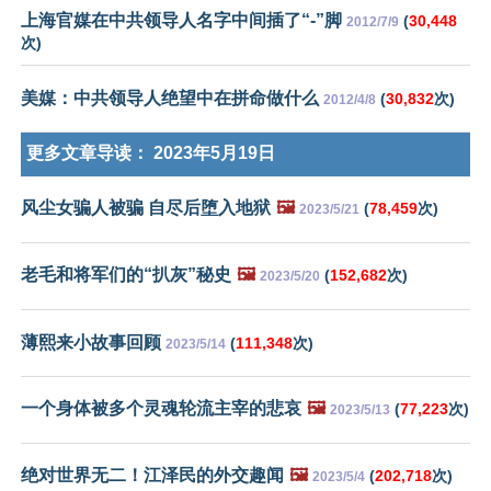
上海官媒在中共领导人名字中间插了“-”脚
(
30,448
2012/7/9
次)
美媒：中共领导人绝望中在拼命做什么
(
30,832
次)
2012/4/8
更多文章导读：
2023年5月19日
风尘女骗人被骗 自尽后堕入地狱
🖼️
(
78,459
次)
2023/5/21
老毛和将军们的“扒灰”秘史
🖼️
(
152,682
次)
2023/5/20
薄熙来小故事回顾
(
111,348
次)
2023/5/14
一个身体被多个灵魂轮流主宰的悲哀
🖼️
(
77,223
次)
2023/5/13
绝对世界无二！江泽民的外交趣闻
🖼️
(
202,718
次)
2023/5/4