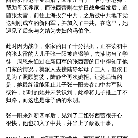
西屏从师范毕业后后，回常州当了一名小学老师，
帮助母亲养家，而张西蕾则在抗日战争爆发后，追
随张太雷，前往上海投奔中共，之后被中共地下党
送到刚成立的新四军，并加入了中共。在这里，她
遇见了后来与之结为夫妇的冯伯华。

此时因为战争，张家的日子十分拮据，正在读初中
的张太雷的大儿子张一阳被迫辍学，去油坊当了学
徒。周恩来通过在新四军的张西蕾的口中得知了他
们家的情况，就派人去接陆静华母子三人，但依旧
是为了照顾婆婆，陆静华再次婉拒。让她后悔的
是，她最终没能阻止儿子张一阳去参加中共军队。
或许，那时的她并未意识到，此举将儿子推上了不
归路，而这也是母子俩的永别。

张一阳来到新四军后，见到了二姐张西蕾很开心。
很快，他也加入了中共，并当上了政教干事。
