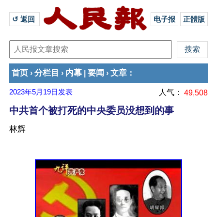
↺ 返回 
电子报
正體版
首页
分栏目
内幕
要闻
文章
›
›
|
›
：
2023年5月19日
发表
人气：
49,508
中共首个被打死的中央委员没想到的事
林辉