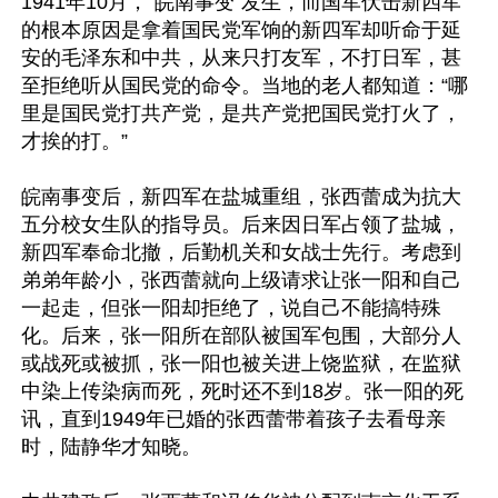
1941年10月，“皖南事变”发生，而国军伏击新四军
的根本原因是拿着国民党军饷的新四军却听命于延
安的毛泽东和中共，从来只打友军，不打日军，甚
至拒绝听从国民党的命令。当地的老人都知道：“哪
里是国民党打共产党，是共产党把国民党打火了，
才挨的打。”

皖南事变后，新四军在盐城重组，张西蕾成为抗大
五分校女生队的指导员。后来因日军占领了盐城，
新四军奉命北撤，后勤机关和女战士先行。考虑到
弟弟年龄小，张西蕾就向上级请求让张一阳和自己
一起走，但张一阳却拒绝了，说自己不能搞特殊
化。后来，张一阳所在部队被国军包围，大部分人
或战死或被抓，张一阳也被关进上饶监狱，在监狱
中染上传染病而死，死时还不到18岁。张一阳的死
讯，直到1949年已婚的张西蕾带着孩子去看母亲
时，陆静华才知晓。
