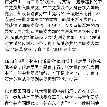
在孙中山上当并同意“联俄、容共”后，越来越多的中
共党员加入国民党。中共党员以个人身份加入国民
党后，却没有遵循孙中山提出的“应该服从纪律，不
应该公开批评国民党”的要求，而是不断发展自己，
并获得了国民党宣传、组织部门以及黄埔军校的领
导权，同时制造国民党内部的左派和右派之分，即
以“亲俄亲共”和“远俄反共”为划分界限，开始了左派
对右派的反对和斗争，将不亲俄亲共的国民党人骂
成了“反革命派”，直至将他们开除出党。

1923年9月，孙中山派遣“孙逸仙博士代表团”前往苏
俄考察，代表团团长是蒋介石，张太雷作为代表团
中唯一的中共党员随行。也正是此次出访，让蒋介
石对苏联从希望到失望再到不满、批评。

代表团回国后，张太雷根据中共指示，留在了苏
联，参加共产国际执委会工作，成为中共青年团驻
青年共产国际代表，并在东方大学学习。此时的他