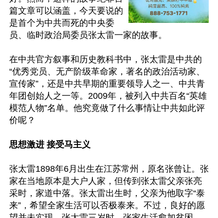
篇文章可以涵盖，今天要说的
是首个为中共而死的中央委
员、临时政治局委员张太雷一家的故事。

在中共官方叙事和历史教科书中，张太雷是中共的
“优秀党员、无产阶级革命家，著名的政治活动家、
宣传家”，还是中共早期的重要领导人之一、中共青
年团创始人之一等。2009年，被列入中共百名“英雄
模范人物”名单。他究竟做了什么事情让中共如此评
价呢？

思想激进 接受马主义
张太雷1898年6月出生在江苏常州，原名张曾让。张
家在当地原本是大户人家，但传到张太雷父亲张亮
采时，家道中落。张太雷出生时，父亲为他取字“泰
来”，希望全家生活可以否极泰来。不过，良好的愿
望并未实现，张太雷三岁时，张家生活愈加贫困。