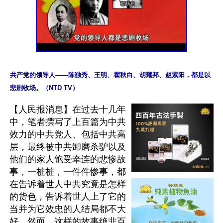
共产党的领导人——陈独秀、王明、瞿秋白、胡耀邦、赵紫阳，都是以
悲剧收场。（NTD TV）
【人民报消息】在过去十几年
中，笔者撰写了上百篇为中共
效力的中共党人、包括中共高
层，最终被中共卸磨杀驴以及
他们的家人饱受牵连的悲惨故
事，一桩桩，一件件惨事，都
在告诉着世人中共究竟是怎样
的货色，告诉着世人上了它的
当并为它效忠的人结局都不大
好。然而，这样的故事绝非百