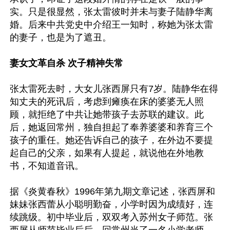
实。只是很显然，张太雷彼时并未与妻子陆静华离
婚。后来中共党史中介绍王一知时，称她为张太雷
的妻子，也是为了遮丑。

妻女文革自杀 次子精神失常
张太雷死去时，大女儿张西屏只有7岁。陆静华在得
知丈夫的死讯后，考虑到瘫痪在床的婆婆无人照
顾，就拒绝了中共让她带孩子去苏联的建议。此
后，她返回常州，独自担起了奉养婆婆和养育三个
孩子的重任。她还告诉自己的孩子，在外边不要提
起自己的父亲，如果有人提起，就说他在外地教
书，不知道音讯。

据《炎黄春秋》1996年第九期文章记述，张西屏和
妹妹张西蕾从小聪明勤奋，小学时因为成绩好，连
续跳级。初中毕业后，双双考入苏州女子师范。张