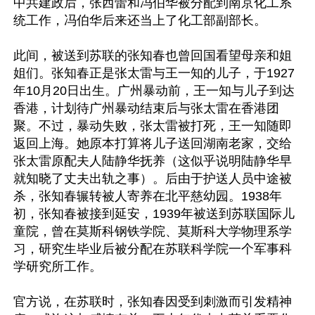
中共建政后，张西蕾和冯伯华被分配到南京化工系
统工作，冯伯华后来还当上了化工部副部长。

此间，被送到苏联的张知春也曾回国看望母亲和姐
姐们。张知春正是张太雷与王一知的儿子，于1927
年10月20日出生。广州暴动前，王一知与儿子到达
香港，计划待广州暴动结束后与张太雷在香港团
聚。不过，暴动失败，张太雷被打死，王一知随即
返回上海。她原本打算将儿子送回湖南老家，交给
张太雷原配夫人陆静华抚养（这似乎说明陆静华早
就知晓了丈夫出轨之事）。后由于护送人员中途被
杀，张知春辗转被人寄养在北平慈幼园。1938年
初，张知春被接到延安，1939年被送到苏联国际儿
童院，曾在莫斯科钢铁学院、莫斯科大学物理系学
习，研究生毕业后被分配在苏联科学院一个军事科
学研究所工作。

官方说，在苏联时，张知春因受到刺激而引发精神