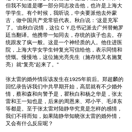
但我不知道是哪一部分同志攻击他，也许是上海大
学学生。有个时候，我听说，中央要派他去外蒙
古，做中国共产党常驻代表。秋白说：‘这是充军
了。’由秋白说情，这位ＣＹ总书记派去广州替鲍罗
廷当翻译。他携带一知同去，存统的孩子也去。存
统跟发了疯一般。这是一个神经质的人。他住进医
院，上海大学女学生钟复光写信给他，表示同情和
愤慨。慢慢地，这位施光亮先生（施存统又名施复
亮）就“复亮”起来了。”

张太雷的婚外情应该发生在1925年前后。郑超麟的
回忆录告诉我们中共早期开始，高层就有不少婚外
情，蔡和森和向警予是，瞿秋白和杨之华是，张太
雷和王一知也是，后来的周恩来、邓小平、毛泽东
等都是。至于张太雷对陆静华究竟是怎样的感情，
我们不得而知，如果陆静华知晓张太雷的婚外情，
又会有什么反应呢？
