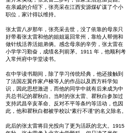
在亲戚的介绍下，张亮采在江西安源煤矿谋了个小
职位，家计得以维持。

张太雷八岁那年，张亮采去世，没了依靠的母亲只
好带着张太雷和他的姐姐返回常州，靠给人帮佣和
做针线活养活姐弟俩。感念母亲的辛劳，张太雷在
小学学习勤奋，成绩名列前茅。1911 年，他顺利考
入常州府中学堂读书。

在中学读书期间，除了学习传统经典，他还接触到
了法国左翼作家卢梭等人的作品以及西方科学知
识，因此思想激进，而他的同学中就有后来成为中
共总书记的瞿秋白。当时的张太雷、瞿秋白参加过
支持武昌辛亥革命、反对不平等条约等活动，也因
此，他和瞿秋白都被学校以“素行不谨”的名义除名。

此后的张太雷将目光投向了更为活跃的北大。1915 