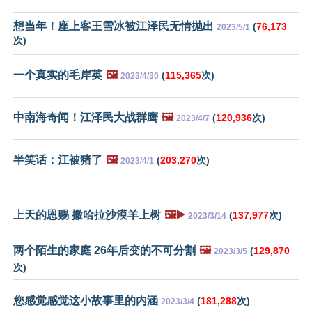
想当年！座上客王雪冰被江泽民无情抛出
(
76,173
2023/5/1
次)
一个真实的毛岸英
🖼️
(
115,365
次)
2023/4/30
中南海奇闻！江泽民大战群鹰
🖼️
(
120,936
次)
2023/4/7
半笑话：江被猪了
🖼️
(
203,270
次)
2023/4/1
上天的恩赐 撒哈拉沙漠羊上树
🖼️▶️
(
137,977
次)
2023/3/14
两个陌生的家庭 26年后变的不可分割
🖼️
(
129,870
2023/3/5
次)
您感觉感觉这小故事里的内涵
(
181,288
次)
2023/3/4