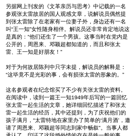
另据网上刊发的《文革亲历与思考》中记载的一名
参观张太雷故居的国人观感文章，说解说员偶然提
到张太雷除了在老家有一位妻子外，身边还有一名
叫“王一知”女性随身相伴。解说员还非常肯定地说这
是真的：“他们还生了一个男孩。这事当时在党内是
公开的，周恩来、邓颖超都知道的，而且和张太
雷、王一知是好朋友！”

对于为何故居陈列中只字未提，解说员的解释是：
“这毕竟不是光彩的事，会有损张太雷的形象的。”

这名参观者在纪念馆买了不少有关张太雷的资料。
在阅读中，读到一篇王一知1949年后写的一篇回忆
张太雷一起生活的文章，她详细回忆描述了和张太
雷一起生活的经历，其中还提到，为了庆祝他们的
孩子满月，“太雷特地在家里办了简单的‘满月酒’，邀
请了周恩来、邓颖超等同志到家中畅叙”。当事人都
承认了，印证了这段婚外情的存在是铁一般的事