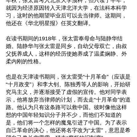
年秋，张太雷考入北京大学预科，但只读了半年，
就因为经济原因转入天津北洋大学，在法科本科学
习，这时的他期望毕业后可以去当律师。这期间，
他还在《华北明星报》任英文翻译。

在读书期间的1918年，张太雷奉母命与陆静华结
婚。陆静华与张太雷是同乡，自幼父母双亡，由叔
父抚养成人，这样的经历使她养成了温柔娴静、外
柔内刚的性格。

也是在天津读书期间，张太雷受“十月革命”（应该是
“十月政变”）和李大钊、陈独秀等人的影响，开始研
究马主义，并逐渐接受了虚假的宣传。他对同学表
示，他将放弃当律师的计划，而去走“十月革命”的道
路。他认为只有这条路可以救中国。彼时像他这样
想的中国年轻知识分子并不少，而他们不知道的
是，他们将一个怎样的魔鬼引进了中国。为了表示
自己革命的决心，他还将名字改为“太雷”，意思是希