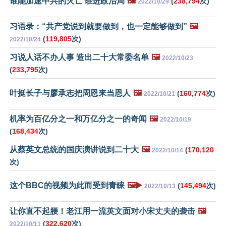
谁能加速中共的灭亡 谁进政治局
🖼️
(
238,794
次)
2022/10/29
习语录：“共产党说到就要做到，也一定能够做到”
🖼️
(
119,805
次)
2022/10/24
习说人话不办人事 造出二十大常委名单
🖼️
2022/10/23
(
233,795
次)
叶挺长子与廖承志把周恩来当恩人
🖼️
(
160,774
次)
2022/10/21
机率为百亿分之一和万亿分之一的奇闻
🖼️
2022/10/19
(
168,434
次)
从蔡英文总统的国庆演讲说到二十大
🖼️
(
170,120
2022/10/14
次)
这个BBC的视频为此而受到青睐
🖼️▶️
(
145,494
次)
2022/10/13
让你直不起腰！老江用一流英文面对小宋丈夫的袭击
🖼️
(
322,620
次)
2022/10/11