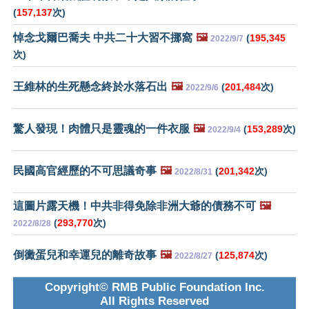
(
157,137
次)
悼念戈爾巴喬夫 中共二十大習不挪窩
🖼️
(
195,345
2022/9/7
次)
王維林的生死懸念終於水落石出
🖼️
(
201,484
次)
2022/9/6
驚人發現！肉體只是靈魂的一件衣服
🖼️
(
153,289
次)
2022/9/4
民國高官經歷的不可思議奇事
🖼️
(
201,342
次)
2022/8/31
這圖片露天機！中共非得免除非洲大爺的債務不可
🖼️
(
293,770
次)
2022/8/28
倒黴蛋兒和幸運兒的離奇故事
🖼️
(
125,874
次)
2022/8/27
Copyright© RMB Public Foundation Inc.
All Rights Reserved