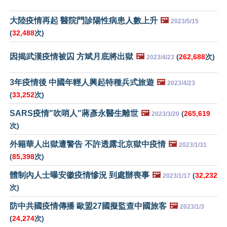
大陸疫情再起 醫院門診陽性病患人數上升
🖼️
2023/5/15
(
32,488
次)
因揭武漢疫情被囚 方斌月底將出獄
🖼️
(
262,688
次)
2023/4/23
3年疫情後 中國年輕人興起特種兵式旅遊
🖼️
2023/4/23
(
33,252
次)
SARS疫情"吹哨人"蔣彥永醫生離世
🖼️
(
265,619
2023/3/20
次)
外籍華人出獄遭警告 不許透露北京獄中疫情
🖼️
2023/1/31
(
85,398
次)
體制內人士曝安徽疫情慘況 到處辦喪事
🖼️
(
32,232
2023/1/17
次)
防中共國疫情傳播 歐盟27國擬監查中國旅客
🖼️
2023/1/3
(
24,274
次)