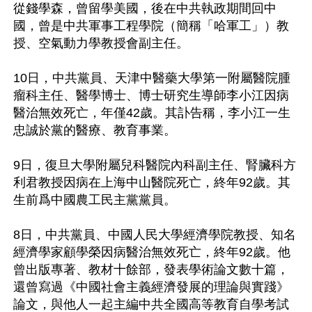
從錢學森，曾留學美國，後在中共執政期間回中
國，曾是中共軍事工程學院（簡稱「哈軍工」）教
授、空氣動力學教授會副主任。

10日，中共黨員、天津中醫藥大學第一附屬醫院腫
瘤科主任、醫學博士、博士研究生導師李小江因病
醫治無效死亡，年僅42歲。其訃告稱，李小江一生
忠誠於黨的醫療、教育事業。

9日，復旦大學附屬兒科醫院內科副主任、腎臟科方
利君教授因病在上海中山醫院死亡，終年92歲。其
生前爲中國農工民主黨黨員。

8日，中共黨員、中國人民大學經濟學院教授、知名
經濟學家顧學榮因病醫治無效死亡，終年92歲。他
曾出版專著、教材十餘部，發表學術論文數十篇，
還曾寫過《中國社會主義經濟發展的理論與實踐》
論文，與他人一起主編中共全國高等教育自學考試