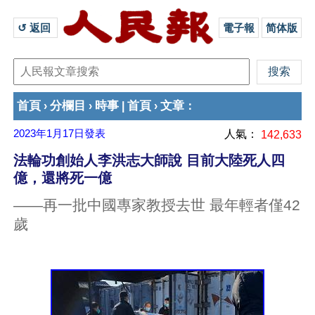
↺ 返回 
電子報
简体版
首頁
分欄目
時事
首頁
文章
›
›
|
›
：
2023年1月17日
發表
人氣：
142,633
法輪功創始人李洪志大師說 目前大陸死人四
億，還將死一億
——再一批中國專家教授去世 最年輕者僅42
歲