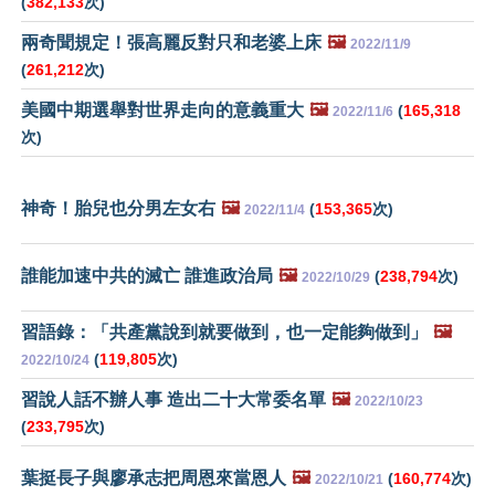
(
382,133
次)
兩奇聞規定！張高麗反對只和老婆上床
🖼️
2022/11/9
(
261,212
次)
美國中期選舉對世界走向的意義重大
🖼️
(
165,318
2022/11/6
次)
神奇！胎兒也分男左女右
🖼️
(
153,365
次)
2022/11/4
誰能加速中共的滅亡 誰進政治局
🖼️
(
238,794
次)
2022/10/29
習語錄：「共產黨說到就要做到，也一定能夠做到」
🖼️
(
119,805
次)
2022/10/24
習說人話不辦人事 造出二十大常委名單
🖼️
2022/10/23
(
233,795
次)
葉挺長子與廖承志把周恩來當恩人
🖼️
(
160,774
次)
2022/10/21