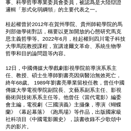
事、科學哲學專業委員會委員，被認爲是大陸辯證
邏輯「形式化弱綱領」的主要代表之一。

桂起權曾於2012年在賀州學院、貴州師範學院的馬
列部做學術對話，稱要以更加開放的心態研究馬克
思主義哲學等。2022年6月，桂起權到四川電子科技
大學馬院教授課程，宣講達爾文革命、系統生物學
哲學和目的論問題等內容。

12日，中國傳媒大學戲劇影視學院前導演系系主
任、教授、碩士生導師劉書亮因病醫治無效死亡，
終年68歲。 1989年劉書亮畢業留校任教，曾任中國
傳媒大學電視學院副院長、文藝系副系主任、影視
藝術與技術系系主任等。他曾任《當代電影》編委
會主編，電視劇《三國演義》主攝像，導演《蝴蝶
蘭》《幕起幕落》《跑馬場》等作品，出版國家級
社科項目《中國電影圖史》，該書收錄不少歌頌中
共的影片。
