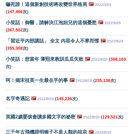
嚇死誰！這個新創技術將改變世界格局
🖼️
2022/10/1
(
147,466
次)
小笑話：御醫，請解決江泡妞兒的這個憂愁
🖼️
2022/9/26
(
267,502
次)
「習近平內部講話」 全文 內容令人不寒而慄
🖼️
2022/9/24
(
355,308
次)
小笑話：想當年 薄熙來教訓瓜瓜失敗
🖼️
(
308,103
2022/9/20
次)
呵！揭宋祖英一生最在乎的事
🖼️
(
235,136
次)
2022/9/19
名字奇遇記
🖼️
(
145,226
次)
2022/9/18
英國2歲嬰孩會讀多國文字的祕密
🖼️
(
129,521
次)
2022/9/16
三千年古飛機證明猴子不是人類的祖宗
🖼️
2022/9/10