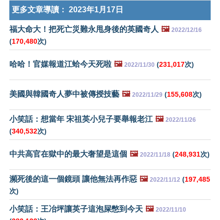
更多文章導讀：
2023年1月17日
福大命大！把死亡災難永甩身後的英國奇人
🖼️
2022/12/16
(
170,480
次)
哈哈！官媒報道江蛤今天死啦
🖼️
(
231,017
次)
2022/11/30
美國與韓國奇人夢中被傳授技藝
🖼️
(
155,608
次)
2022/11/29
小笑話：想當年 宋祖英小兒子要舉報老江
🖼️
2022/11/26
(
340,532
次)
中共高官在獄中的最大奢望是這個
🖼️
(
248,931
次)
2022/11/18
瀕死後的這一個鏡頭 讓他無法再作惡
🖼️
(
197,485
2022/11/12
次)
小笑話：王冶坪讓英子這泡屎憋到今天
🖼️
2022/11/10