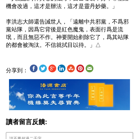
機會改過，這才是辦法，這才是靈丹妙藥。」

李洪志大師還告誡世人，「遠離中共邪黨，不爲邪
黨站隊，因爲它背後是紅色魔鬼，表面行爲是流
氓，而且無惡不作。神要開始剷除它了，爲其站隊
分享到：
讀者留言反饋: