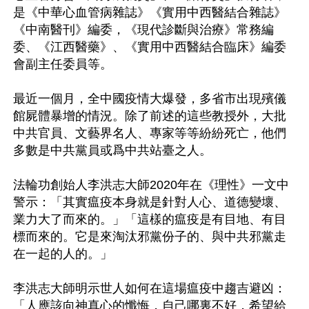
是《中華心血管病雜誌》《實用中西醫結合雜誌》
《中南醫刊》編委，《現代診斷與治療》常務編
委、《江西醫藥》、《實用中西醫結合臨床》編委
會副主任委員等。

最近一個月，全中國疫情大爆發，多省市出現殯儀
館屍體暴增的情況。除了前述的這些教授外，大批
中共官員、文藝界名人、專家等等紛紛死亡，他們
多數是中共黨員或爲中共站臺之人。

法輪功創始人李洪志大師2020年在《理性》一文中
警示：「其實瘟疫本身就是針對人心、道德變壞、
業力大了而來的。」「這樣的瘟疫是有目地、有目
標而來的。它是來淘汰邪黨份子的、與中共邪黨走
在一起的人的。」

李洪志大師明示世人如何在這場瘟疫中趨吉避凶：
「人應該向神真心的懺悔，自己哪裏不好，希望給