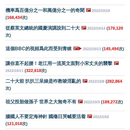
機率爲百億分之一和萬億分之一的奇聞
🖼️
2022/10/19
(
168,434
次)
從蔡英文總統的國慶演講說到二十大
🖼️
(
170,120
2022/10/14
次)
這個BBC的視頻爲此而受到青睞
🖼️▶️
(
145,494
次)
2022/10/13
讓你直不起腰！老江用一流英文面對小宋丈夫的襲擊
🖼️
(
322,618
次)
2022/10/11
二十大前 扒扒三呆婊是咋教唆淫亂的
🖼️
(
282,864
2022/10/9
次)
祖父投胎做孫子 世界之大無奇不有
🖼️
(
189,272
次)
2022/10/3
牆國人不要定海神針 國殤日哭喊要活着
🖼️
2022/10/2
(
121,018
次)