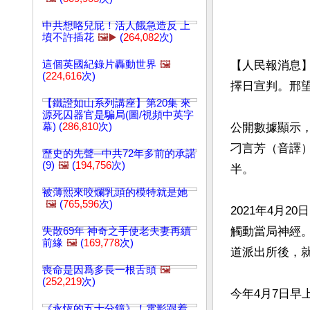
中共想咯兒屁！活人餓急造反 上
墳不許插花
🖼️▶️
(
264,082
次)
這個英國紀錄片轟動世界
🖼️
【人民報消息
(
224,616
次)
擇日宣判。邢
【鐵證如山系列講座】第20集 來
源死囚器官是騙局(圖/視頻中英字
幕) (
286,810
次)
公開數據顯示，
刁言芳（音譯）
歷史的先聲─中共72年多前的承諾
(9)
🖼️
(
194,756
次)
半。

被薄熙來咬爛乳頭的模特就是她
🖼️
(
765,596
次)
2021年4月
觸動當局神經。
失散69年 神奇之手使老夫妻再續
前緣
🖼️
(
169,778
次)
道派出所後，
喪命是因爲多長一根舌頭
🖼️
(
252,219
次)
今年4月7日早
《永恆的五十分鐘》！電影跟着