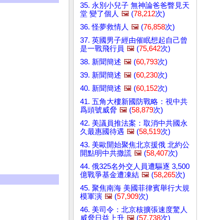
35. 永別小兒子 無神論爸爸瞥見天
堂 變了個人
🖼️
(
78,212
次)
36. 怪夢救情人
🖼️
(
76,858
次)
37. 英國男子經由催眠想起自己曾
是一戰飛行員
🖼️
(
75,642
次)
38. 新聞簡述
🖼️
(
60,793
次)
39. 新聞簡述
🖼️
(
60,230
次)
40. 新聞簡述
🖼️
(
60,152
次)
41. 五角大樓新國防戰略：視中共
爲頭號威脅
🖼️
(
58,879
次)
42. 美議員推法案：取消中共國永
久最惠國待遇
🖼️
(
58,519
次)
43. 美歐開始聚焦北京援俄 北約公
開點明中共撒謊
🖼️
(
58,407
次)
44. 俄325名外交人員遭驅逐 3,500
億戰爭基金遭凍結
🖼️
(
58,265
次)
45. 聚焦南海 美國菲律賓舉行大規
模軍演
🖼️
(
57,909
次)
46. 美司令：北京核擴張速度驚人
威脅日益上升
🖼️
(
57,738
次)