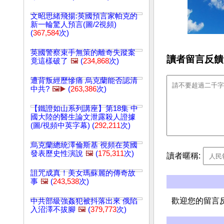
文昭思緒飛揚:英國預言家帕克的
新一輪驚人預言(圖/2視頻)
(
367,584
次)
英國警察束手無策的離奇失蹤案
讀者留言反饋
竟這樣破了
🖼️
(
234,868
次)
遭背叛經歷慘痛 烏克蘭能否認清
中共?
🖼️▶️
(
263,386
次)
【鐵證如山系列講座】第18集 中
國大陸的醫生論文泄露殺人證據
(圖/視頻中英字幕) (
292,211
次)
烏克蘭總統澤倫斯基 視頻在英國
發表歷史性演說
🖼️
(
175,311
次)
讀者暱稱:
詛咒成真！美女瑪蘇麗的傳奇故
事
🖼️
(
243,538
次)
歡迎您的留言
中共部級強姦犯被抖落出來 俄陷
入沼澤不拔腳
🖼️
(
379,773
次)