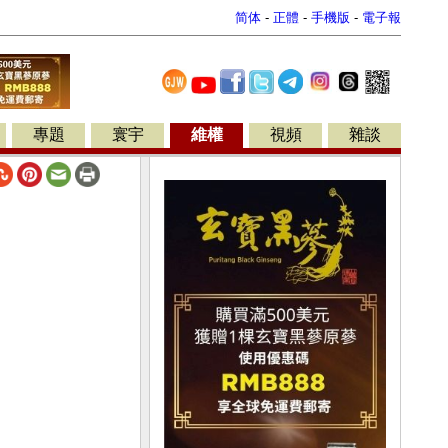
简体
-
正體
-
手機版
-
電子報
專題
寰宇
維權
視頻
雜談