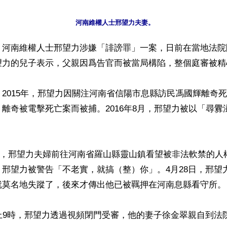
】河南維權人士邢望力涉嫌「誹謗罪」一案，日前在當地法院
望力的兒子表示，父親因爲告官而被當局構陷，整個庭審被精心
2015年，邢望力因關注河南省信陽市息縣訪民馮國輝離奇
離奇被電擊死亡案而被捕。2016年8月，邢望力被以「尋釁
20日，邢望力夫婦前往河南省羅山縣靈山鎮看望被非法軟禁的
邢望力被警告「不老實，就搞（整）你」。4月28日，邢望
就莫名地失蹤了，後來才傳出他已被羈押在河南息縣看守所。

上9時，邢望力透過視頻閉門受審，他的妻子徐金翠親自到法院