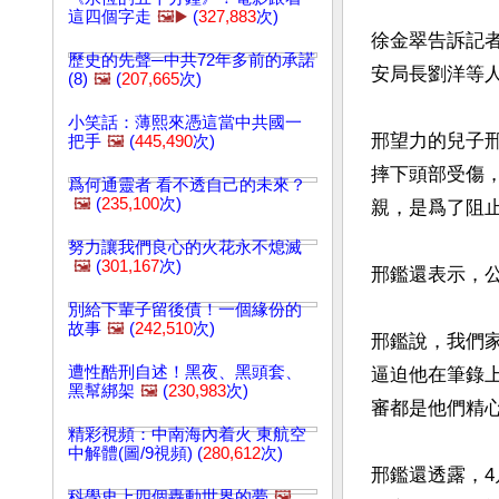
這四個字走
🖼️▶️
(
327,883
次)
徐金翠告訴記
歷史的先聲─中共72年多前的承諾
安局長劉洋等
(8)
🖼️
(
207,665
次)
小笑話：薄熙來憑這當中共國一
邢望力的兒子
把手
🖼️
(
445,490
次)
摔下頭部受傷
爲何通靈者 看不透自己的未來？
🖼️
(
235,100
次)
親，是爲了阻止
努力讓我們良心的火花永不熄滅
🖼️
(
301,167
次)
邢鑑還表示，公
別給下輩子留後債！一個緣份的
故事
🖼️
(
242,510
次)
邢鑑說，我們
遭性酷刑自述！黑夜、黑頭套、
逼迫他在筆錄
黑幫綁架
🖼️
(
230,983
次)
審都是他們精心
精彩視頻：中南海內着火 東航空
中解體(圖/9視頻) (
280,612
次)
邢鑑還透露，
科學史上四個轟動世界的夢
🖼️