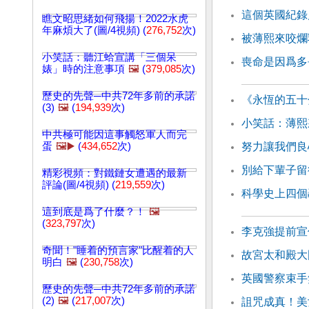
這個英國紀錄
瞧文昭思緒如何飛揚！2022水虎
年麻煩大了(圖/4視頻) (
276,752
次)
被薄熙來咬爛
小笑話：聽江蛤宣講「三個呆
喪命是因爲多
婊」時的注意事項
🖼️
(
379,085
次)
歷史的先聲─中共72年多前的承諾
《永恆的五十
(3)
🖼️
(
194,939
次)
小笑話：薄熙
中共極可能因這事觸怒軍人而完
蛋
🖼️▶️
(
434,652
次)
努力讓我們良
別給下輩子留
精彩視頻：對鐵鏈女遭遇的最新
評論(圖/4視頻) (
219,559
次)
科學史上四個
這到底是爲了什麼？！
🖼️
(
323,797
次)
李克強提前宣
奇聞！"睡着的預言家"比醒着的人
故宮太和殿大
明白
🖼️
(
230,758
次)
英國警察束手
歷史的先聲─中共72年多前的承諾
(2)
🖼️
(
217,007
次)
詛咒成真！美