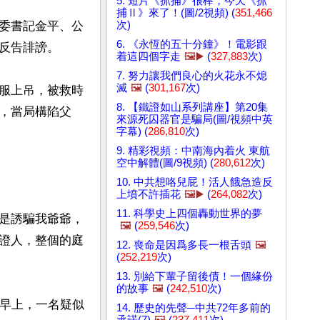
5. 短片《抓捕》很棒，今天《抓
捕Ⅱ》來了！(圖/2視頻) (
351,466
次)
委書記金平、公
6. 《永恆的五十分鐘》！電影跟
反告誹謗。

着這四個字走
🖼️▶️
(
327,883
次)
7. 努力讓我們良心的火花永不熄
滅
🖼️
(
301,167
次)
服上吊，被救時
8. 【鐵證如山系列講座】第20集
，當局構陷父
來源死囚器官是騙局(圖/視頻中英
字幕) (
286,810
次)
9. 精彩視頻：中南海內着火 東航
空中解體(圖/9視頻) (
280,612
次)
10. 中共想咯兒屁！活人餓急造反
上墳不許插花
🖼️▶️
(
264,082
次)
11. 科學史上四個轟動世界的夢
是誘騙我爺爺，
🖼️
(
259,546
次)
證人，整個的庭
12. 喪命是因爲多長一根舌頭
🖼️
(
252,219
次)
13. 別給下輩子留後債！一個緣份
的故事
🖼️
(
242,510
次)
天早上，一名疑似
14. 歷史的先聲─中共72年多前的
承諾(7)
🖼️
(
237,411
次)