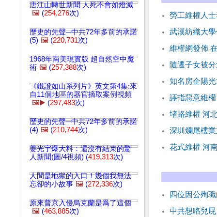
唐江山轉世新聞 人死不會如燈滅
🖼️
(
254,276
次)
勞工維權人士
武漢紡織大學
歷史的先聲─中共72年多前的承諾
(5)
🖼️
(
220,731
次)
維權網發佈 
1968年南美現實版 超自然空中魔
隨遷子女被分
術
🖼️
(
257,388
次)
知名房企陽光
《鐵證如山系列片》英文第4集:來
自11個地區的器官摘取案例視頻
誣指惡意維權
🖼️▶️
(
297,483
次)
堵路維權 河
歷史的先聲─中共72年多前的承諾
(4)
🖼️
(
210,744
次)
深圳爛尾樓業
花式維權 河
姜光宇爆大料：還沒有結束的驚
人新聞(圖/4視頻) (
419,313
次)
人間是地獄的入口！幾個我無法
忘卻的小故事
🖼️
(
272,336
次)
四位因公殉職
原來普京入侵烏克蘭是爲了這個
中共想咯兒屁
🖼️
(
463,885
次)