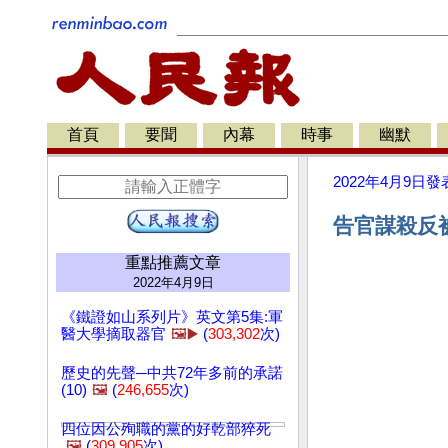
首頁
要聞
內幕
時事
幽默
2022年4月9日
發
告官謀殺反被
重點推薦文章
2022年4月9日
《鐵證如山系列片》英文第5集:軍
醫大學摘取器官
🖼️▶️
(
303,302
次)
歷史的先聲─中共72年多前的承諾
(10)
🖼️
(
246,655
次)
四位因公殉職的黨的好乾部猝死
🖼️
(
309,905
次)