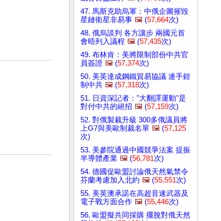
47. 馬斯克助烏軍：中俄企圖摧毀
星鏈衛星非易事
🖼️
(
57,664
次)
48. 俄烏談判 各方讓步 兩國元首
會晤列入議程
🖼️
(
57,435
次)
49. 布林肯：美將限制部份中共官
員簽證
🖼️
(
57,374
次)
50. 美英達成鋼鐵貿易協議 連手鉗
制中共
🖼️
(
57,318
次)
51. 日資深記者："大翻譯運動"是
對付中共的絕招
🖼️
(
57,159
次)
52. 對俄製裁升級 300多俄議員將
上G7與美歐制裁名單
🖼️
(
57,125
次)
53. 美參院通過中國競爭法案 提振
半導體產業
🖼️
(
56,781
次)
54. 德國促歐盟討論俄天然氣禁令
芬蘭考慮加入北約
🖼️
(
55,551
次)
55. 美英澳承諾在高超音速武器及
電子戰方面合作
🖼️
(
55,446
次)
56. 歐盟擬共同採購 擺脫對俄天然