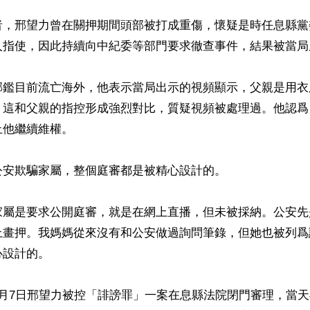
者，邢望力曾在關押期間頭部被打成重傷，懷疑是時任息縣黨
人指使，因此持續向中紀委等部門要求徹查事件，結果被當局
邢鑑目前流亡海外，他表示當局出示的視頻顯示，父親是用衣
，這和父親的指控形成強烈對比，質疑視頻被處理過。他認爲
他繼續維權。

安欺騙家屬，整個庭審都是被精心設計的。

家屬是要求公開庭審，就是在網上直播，但未被採納。公安先
上畫押。我媽媽從來沒有和公安做過詢問筆錄，但她也被列爲
設計的。

4月7日邢望力被控「誹謗罪」一案在息縣法院閉門審理，當