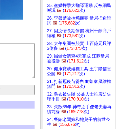
25. 黨媒抨擊大翻譯運動 反被網民
嘲諷
🖼️
(
176,622
次)
26. 李翹楚被控煽顛罪 當局捏造證
詞
🖼️
(
175,682
次)
27. 因疫情長期停擺 杭州千餘商戶
維權
🖼️
(
173,581
次)
28. 大午集團被賤賣 上百億元只評
3億多
🖼️
(
173,079
次)
29. 鐵鏈女調查4天完成 江蘇當局
被投訴
🖼️
(
171,612
次)
30. 健康寶成維穩工具 王宇籲信息
公開
🖼️
(
171,217
次)
31. 打新冠疫苗得白血病 家屬維權
無門
🖼️
(
170,913
次)
32. 烏衣被失蹤 公益人士推廣防失
聯手冊
🖼️
(
170,910
次)
33. 失散69年 神奇之手使老夫妻再
續前緣
🖼️
(
169,778
次)
34. 餐館老闆娘和她兒子的前世今
生
🖼️
(
155,676
次)