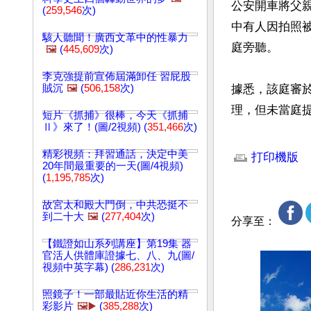
公安開車將父
(
259,546
次)
中有人因拍照
駭人聽聞！廣西文革中的性暴力
庭旁聽。

🖼️
(
445,609
次)
李克強提前宣佈屆滿卸任 習屁股
賊沉
🖼️
(
506,158
次)
據悉，該庭審
理，但未當庭
短片《抓捕》很棒，今天《抓捕
Ⅱ》來了！(圖/2視頻) (
351,466
次)
文章網址: http://w
精彩視頻：拜習通話，決定中美
打印機版
20年間最重要的一天(圖/4視頻)
(
1,195,785
次)
故宮太和殿大門倒，中共恐挺不
到二十大
🖼️
(
277,404
次)
分享至：
【鐵證如山系列講座】第19集 器
官活人供體庫證據七、八、九(圖/
視頻中英字幕) (
286,231
次)
照鏡子！一部最貼近你生活的精
彩影片
🖼️▶️
(
385,288
次)