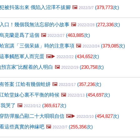
犯被抖落出來 俄陷入沼澤不拔腳
🖼️
(
379,773
次)
2022/3/7
入口！幾個我無法忘卻的小故事
🖼️
(
272,336
次)
2022/2/28
烏克蘭是爲了這個
🖼️
(
463,885
次)
2022/2/27
蛤宣講「三個呆婊」時的注意事項
🖼️
(
379,085
次)
2022/2/24
這事觸怒軍人而完蛋
🖼️▶️
(
434,652
次)
2022/2/22
的預言家"比醒着的人明白
🖼️
(
230,758
次)
2022/2/19
有答案 江蛤有幾個蛙姘
🖼️
(
357,236
次)
2022/2/17
江蛤堂妹心裏不平衡的時候
🖼️
(
454,697
次)
2022/2/13
 我哭了
🖼️
(
369,617
次)
2022/2/12
穿防彈服凸顯二十大唄唄自信
🖼️▶️
(
454,827
次)
2022/2/10
看這些真實的神緣吧
🖼️
(
255,356
次)
2022/2/7