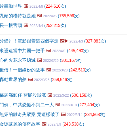
片轟動世界
🖼️
(
224,616
次)
2022/4/8
乳頭的模特就是她
🖼️
(
765,596
次)
2022/4/6
長一根舌頭
🖼️
(
252,219
次)
2022/4/4
分鐘》！電影跟着這四個字走
🖼️▶️
(
327,883
次)
2022/4/3
來憑這當中共國一把手
🖼️
(
445,490
次)
2022/4/1
心的火花永不熄滅
🖼️
(
301,167
次)
2022/3/29
後債！一個緣份的故事
🖼️
(
242,510
次)
2022/3/28
轟動世界的夢
🖼️
(
259,546
次)
2022/3/25
佈屆滿卸任 習屁股賊沉
🖼️
(
506,158
次)
2022/3/22
門倒，中共恐挺不到二十大
🖼️
(
277,404
次)
2022/3/18
無策的離奇失蹤案 竟這樣破了
🖼️
(
234,868
次)
2022/3/14
女瑪蘇麗的傳奇故事
🖼️
(
243,538
次)
2022/3/9