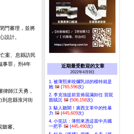
閉門審理，並將
設計。

死亡案、息縣訪民
滋事罪」刑4年
近期最受歡迎的文章
2022年4月9日
1. 被薄熙來咬爛乳頭的模特就是
她
🖼️
(
765,596
次)
人權律師江天勇，
2. 李克強提前宣佈屆滿卸任 習屁
力到息縣淮河街
股賊沉
🖼️
(
506,158
次)
3. 駭人聽聞！廣西文革中的性暴
力
🖼️
(
445,609
次)
4. 小笑話：薄熙來憑這當中共國
一把手
🖼️
(
445,490
次)
聽審。
