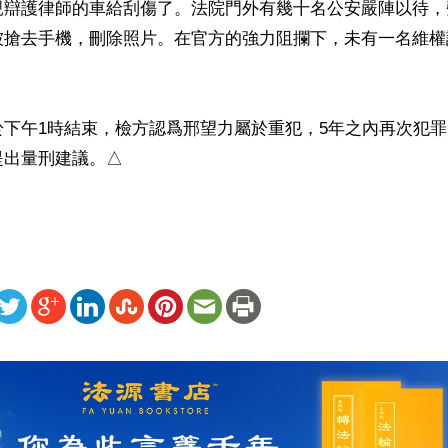
親辯護律師的車給刮傷了。法院門外有幾十名公安嚴陣以待，
被搶去手機，刪除照片。在官方的強力阻攔下，未有一名維權
於下午1時結束，檢方認爲邢望力屬於重犯，5年之內再次犯
提出量刑建議。△
ww.renminbao.com/rmb/articles/2022/4/9/74161b.html