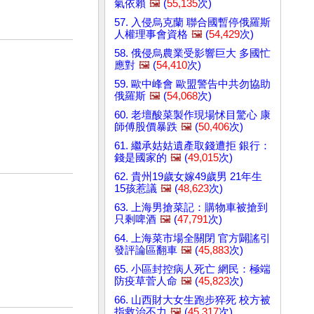
氣依賴
🖼️
(
55,135
次)
57. 入侵烏克蘭 聯合國暫停俄羅斯
人權理事會資格
🖼️
(
54,429
次)
58. 俄侵烏農業受影響巨大 多國忙
應對
🖼️
(
54,410
次)
59. 歐中峰會 歐盟警告中共勿協助
俄羅斯
🖼️
(
54,068
次)
60. 老壇酸菜製作現場怵目驚心 康
師傅股價暴跌
🖼️
(
50,406
次)
61. 繼承姑姑遺產取錢遭拒 銀行：
錢是國家的
🖼️
(
49,015
次)
62. 貴州19歲女嫁49歲男 21年生
15孩惹議
🖼️
(
48,623
次)
63. 上海男搶菜記：購物車被搶到
只剩啤酒
🖼️
(
47,791
次)
64. 上海菜市場全關閉 官方闢謠引
發評論區翻車
🖼️
(
45,883
次)
65. 小區封控病人死亡 網民：極端
防疫草菅人命
🖼️
(
45,823
次)
66. 山西財大女生跑步猝死 校方被
指救治不力
🖼️
(
45,317
次)