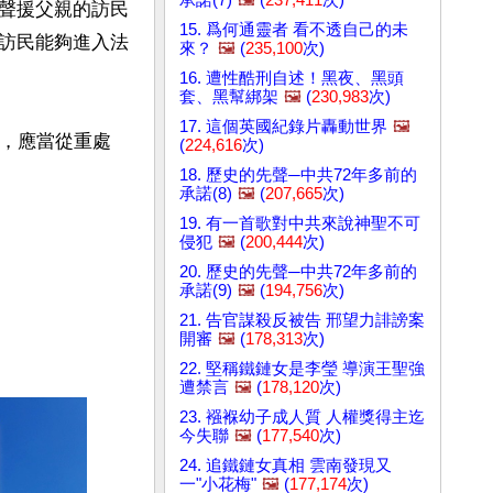
聲援父親的訪民
15. 爲何通靈者 看不透自己的未
訪民能夠進入法
來？
🖼️
(
235,100
次)
16. 遭性酷刑自述！黑夜、黑頭
套、黑幫綁架
🖼️
(
230,983
次)
17. 這個英國紀錄片轟動世界
🖼️
罪，應當從重處
(
224,616
次)
18. 歷史的先聲─中共72年多前的
承諾(8)
🖼️
(
207,665
次)
19. 有一首歌對中共來說神聖不可
侵犯
🖼️
(
200,444
次)
20. 歷史的先聲─中共72年多前的
承諾(9)
🖼️
(
194,756
次)
21. 告官謀殺反被告 邢望力誹謗案
開審
🖼️
(
178,313
次)
22. 堅稱鐵鏈女是李瑩 導演王聖強
遭禁言
🖼️
(
178,120
次)
23. 襁褓幼子成人質 人權獎得主迄
今失聯
🖼️
(
177,540
次)
24. 追鐵鏈女真相 雲南發現又
一"小花梅"
🖼️
(
177,174
次)