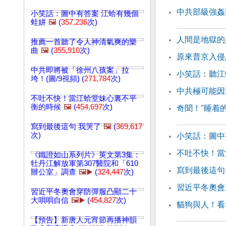
中共部級強姦
小笑話：圖中有答案 江蛤有幾個
蛙姘
🖼️
(
357,236
次)
人間是地獄的
推薦一首聽了令人神清氣爽的樂
曲
🖼️
(
355,910
次)
原來普京入侵
中共即將被「徐州八孩案」拉
小笑話：聽江
垮！(圖/9視頻) (
271,784
次)
中共極可能因
不吐不快！當江蛤堂妹心裏不平
衡的時候
🖼️
(
454,697
次)
奇聞！"睡着
寫到最後這句 我哭了
🖼️
(
369,617
次)
小笑話：圖中
不吐不快！當
《鐵證如山系列片》英文第3集：
牡丹江解放軍第307醫院和「610
寫到最後這句
辦公室」調查
🖼️▶️
(
324,447
次)
習近平冬奧會
習近平冬奧會穿防彈服凸顯二十
大唄唄自信
🖼️▶️
(
454,827
次)
貓狗與人！看
【預告】新唐人元宵節再播神韻