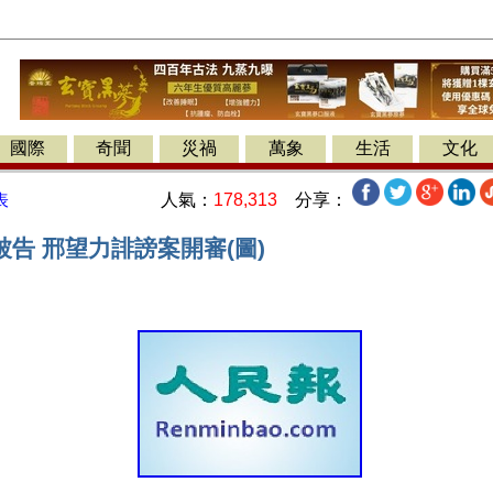
國際
奇聞
災禍
萬象
生活
文化
人氣：
178,313
分享：
表
告 邢望力誹謗案開審(圖)