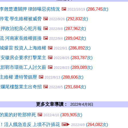
李翹楚遭關押 律師曝惡劣情況
🖼️
(
286,745
次)
2022/10/19
停電 學生維權被威脅
🖼️
(
292,832
次)
2022/9/26
在押政治犯良心犯月報
🖼️
(
287,962
次)
2022/9/8
流 河南家長維權捱揍
🖼️
(
289,042
次)
2022/9/4
城爆雷 投資人上海維權
🖼️
(
286,892
次)
2022/9/1
 安徽房企要求打擊業主
🖼️
(
283,787
次)
2022/8/25
北邯鄲市環衛工人討欠薪
🖼️
(
289,089
次)
2022/8/23
主維權 遭特警鎮壓
🖼️
(
288,606
次)
2022/8/13
南爛尾樓盤業主出奇招
🖼️
(
291,684
次)
2022/8/5
更多文章導讀：
2022年4月9日
的黨的好乾部猝死
🖼️
(
309,905
次)
2022/4/10
！活人餓急造反 上墳不許插花
🖼️▶️
(
264,082
次)
2022/4/9