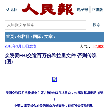
↺ 返回 
电子报
正體版
首页
分栏目
国际
文章
›
›
›
：
2018年3月18日
发表
人气：
52,900
众院要FBI交逾百万份希拉里文件 否则传唤
(图)
美国众议院司法委员会主席古德拉特3月18日说，如果联邦调查局（FB
I）
