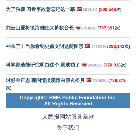
为了独裁 习近平故意忘记这一幕
🖼️
(
809,546
次)
2018/2/6
刘云山爱将慎海雄任大裤衩台长
🖼️
(
737,691
次)
2018/2/5
神来了！当你看到史前文明这两图形
🖼️
(
298,143
次)
2018/2/4
科学家若能研究明白这个,就成功了
🖼️
(
370,936
次)
2018/2/2
讨好金正恩 韩国情报院漂白假玄松月
🖼️
(
729,379
2018/2/1
次)
Copyright© RMB Public Foundation Inc.
All Rights Reserved
人民报网站服务条款
关于我们