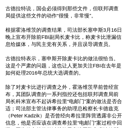
古德拉特说，国会必须得到那些文件，但联邦调查
局提供这些文件的动作“很慢，非常慢”。

根据霍洛维茨的调查结果，司法部长塞申斯3月16日
晚上宣布开除前FBI副局长麦卡比，称麦卡比泄漏信
息给媒体，与民主党有关系，并且误导调查员。

古德拉特表示，塞申斯开除麦卡比的做法很恰当。
这是个严肃的问题，这也让人更加关注FBI在去年是
如何处理2016年总统大选调查的。

除了对麦卡比进行调查之外，霍洛维茨早前曾经宣
布，其团队调查的一系列指控还包括联邦调查局前
局长科米宣布不起诉希拉里“电邮门”案的做法是否合
适；司法部主管法律事务的助理总检察长卡德兹克
（Peter Kadzik）是否曾经向希拉里阵营透露非公开
信息，他是否应该在调查希拉里“电邮门”案过程中回