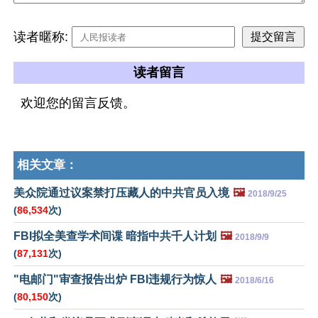
读者暱称:
读者留言
欢迎您的留言反馈。
相关文章：
美众院通过议案禁打压藏人的中共官员入境
🖼️
2018/9/25
(
86,534
次)
FBI拟全美查学术间谍 暗指中共千人计划
🖼️
2018/9/9
(
87,131
次)
"电邮门"审查报告出炉 FBI违规行为惊人
🖼️
2018/6/16
(
80,150
次)