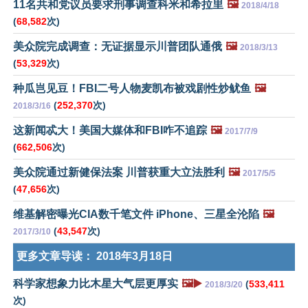
11名共和党议员要求刑事调查科米和希拉里
🖼️
2018/4/18
(
68,582
次)
美众院完成调查：无证据显示川普团队通俄
🖼️
2018/3/13
(
53,329
次)
种瓜岂见豆！FBI二号人物麦凯布被戏剧性炒鱿鱼
🖼️
(
252,370
次)
2018/3/16
这新闻忒大！美国大媒体和FBI咋不追踪
🖼️
2017/7/9
(
662,506
次)
美众院通过新健保法案 川普获重大立法胜利
🖼️
2017/5/5
(
47,656
次)
维基解密曝光CIA数千笔文件 iPhone、三星全沦陷
🖼️
(
43,547
次)
2017/3/10
更多文章导读：
2018年3月18日
科学家想象力比木星大气层更厚实
🖼️▶️
(
533,411
2018/3/20
次)