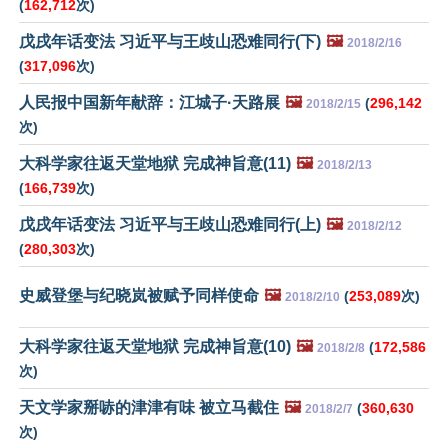
(
162,712
次)
戊戌年话变法 习近平与王歧山恐难同行(下)
🖼️
2018/2/16
(
317,096
次)
人民报中国新年献辞：江城子·天路展
🖼️
(
296,142
2018/2/15
次)
大科学家往返天堂地狱 完成神旨意(11)
🖼️
2018/2/13
(
166,739
次)
戊戌年话变法 习近平与王歧山恐难同行(上)
🖼️
2018/2/12
(
280,303
次)
史威登堡与纪晓岚被赋予同样使命
🖼️
(
253,089
次)
2018/2/10
大科学家往返天堂地狱 完成神旨意(10)
🖼️
(
172,586
2018/2/8
次)
天文学家掰哧的津津有味 被立马截住
🖼️
(
360,630
2018/2/7
次)