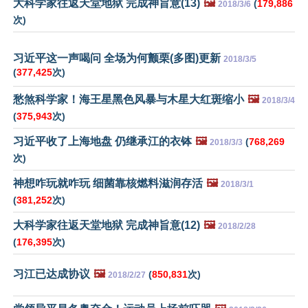
大科学家往返天堂地狱 完成神旨意(13)
🖼️
(
179,886
2018/3/6
次)
习近平这一声喝问 全场为何颤栗(多图)更新
2018/3/5
(
377,425
次)
愁煞科学家！海王星黑色风暴与木星大红斑缩小
🖼️
2018/3/4
(
375,943
次)
习近平收了上海地盘 仍继承江的衣钵
🖼️
(
768,269
2018/3/3
次)
神想咋玩就咋玩 细菌靠核燃料滋润存活
🖼️
2018/3/1
(
381,252
次)
大科学家往返天堂地狱 完成神旨意(12)
🖼️
2018/2/28
(
176,395
次)
习江已达成协议
🖼️
(
850,831
次)
2018/2/27