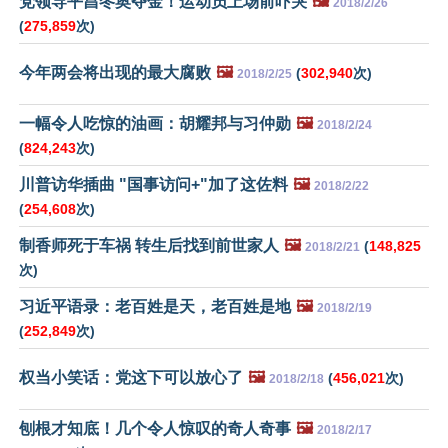
党领导平昌冬奥夺金！运动员上场前吓哭
🖼️
2018/2/26
(
275,859
次)
今年两会将出现的最大腐败
🖼️
(
302,940
次)
2018/2/25
一幅令人吃惊的油画：胡耀邦与习仲勋
🖼️
2018/2/24
(
824,243
次)
川普访华插曲 "国事访问+"加了这佐料
🖼️
2018/2/22
(
254,608
次)
制香师死于车祸 转生后找到前世家人
🖼️
(
148,825
2018/2/21
次)
习近平语录：老百姓是天，老百姓是地
🖼️
2018/2/19
(
252,849
次)
权当小笑话：党这下可以放心了
🖼️
(
456,021
次)
2018/2/18
刨根才知底！几个令人惊叹的奇人奇事
🖼️
2018/2/17