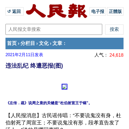
↺ 返回 
电子报
正體版
首页
分栏目
文化
文章
›
›
›
：
2021年2月11日
发表
人气：
24,618
违法乱纪 终遭恶报(图)
【人民报消息】古民谣传唱：“不要说鬼没有身，杜
伯射死了周宣王；不要说鬼没有形，段孝直告发了