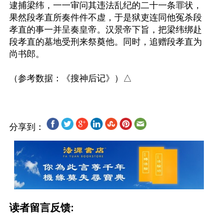
逮捕梁纬，一一审问其违法乱纪的二十一条罪状，
果然段孝直所奏件件不虚，于是狱吏连同他冤杀段
孝直的事一并呈奏皇帝。汉景帝下旨，把梁纬绑赴
段孝直的墓地受刑来祭奠他。同时，追赠段孝直为
尚书郎。

分享到：
读者留言反馈: