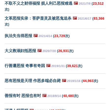
不取不义之财得福报 损人利己恶报难逃
🖼️
(
23,512
2021/7/9
次)
文革恶报实录：菩萨显灵及被恶鬼追杀
🖼️
(
83,366
2021/6/17
次)
执法失当得恶报
🖼️
(
23,729
次)
2021/4/14
大义救溺妇抵恶报
🖼️
(
26,931
次)
2020/7/30
行善遭恶报 奇事有奇因
🖼️
(
39,621
次)
2019/1/31
恶有恶报是天理 作恶多端必自毙
🖼️
(
44,963
次)
2019/1/16
善报有时 恶报也有时
🖼️
(
40,480
次)
2018/9/14