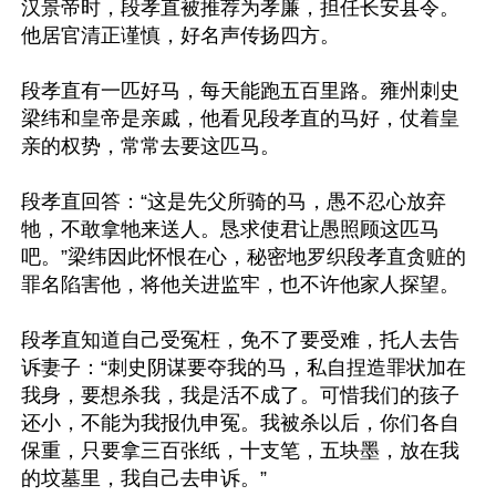
汉景帝时，段孝直被推荐为孝廉，担任长安县令。
他居官清正谨慎，好名声传扬四方。

段孝直有一匹好马，每天能跑五百里路。雍州刺史
梁纬和皇帝是亲戚，他看见段孝直的马好，仗着皇
亲的权势，常常去要这匹马。

段孝直回答：“这是先父所骑的马，愚不忍心放弃
牠，不敢拿牠来送人。恳求使君让愚照顾这匹马
吧。”梁纬因此怀恨在心，秘密地罗织段孝直贪赃的
罪名陷害他，将他关进监牢，也不许他家人探望。

段孝直知道自己受冤枉，免不了要受难，托人去告
诉妻子：“刺史阴谋要夺我的马，私自捏造罪状加在
我身，要想杀我，我是活不成了。可惜我们的孩子
还小，不能为我报仇申冤。我被杀以后，你们各自
保重，只要拿三百张纸，十支笔，五块墨，放在我
的坟墓里，我自己去申诉。”
