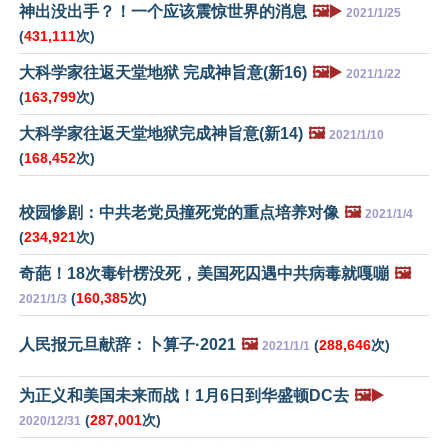
神出没出手？！一个应该震惊世界的消息
🖼️▶️
2021/1/25
(
431,111
次)
大科学家往返天堂地狱 完成神旨意(新16)
🖼️▶️
2021/1/22
(
163,799
次)
大科学家往返天堂地狱完成神旨意(新14)
🖼️
2021/1/10
(
168,452
次)
校园惨剧：中共老党员撞死党的重点培养对像
🖼️
2021/1/4
(
234,921
次)
奇葩！18次毒针楞没死，美国死囚遇中共病毒就嘎嘣
🖼️
(
160,385
次)
2021/1/3
人民报元旦献辞：卜算子·2021
🖼️
(
288,646
次)
2021/1/1
为正义和美国未来而战！1月6日到华盛顿DC去
🖼️▶️
(
287,001
次)
2020/12/31