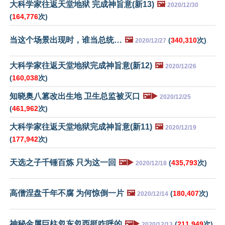
大科学家往返天堂地狱 完成神旨意(新13)
🖼️
2020/12/30
(
164,776
次)
当这个场景出现时，谁当总统…
🖼️
(
340,310
次)
2020/12/27
大科学家往返天堂地狱完成神旨意(新12)
🖼️
2020/12/26
(
160,038
次)
知晓奥八篡改出生地 卫生总监被灭口
🖼️▶️
2020/12/25
(
461,962
次)
大科学家往返天堂地狱完成神旨意(新11)
🖼️
2020/12/19
(
177,942
次)
天选之子千锤百炼 只为这一回
🖼️▶️
(
435,793
次)
2020/12/18
高僧涅盘千年不腐 为何惊倒一片
🖼️
(
180,407
次)
2020/12/14
神秘金属巨柱忽东忽西挺咋呼的
🖼️▶️
(
211,949
次)
2020/12/13