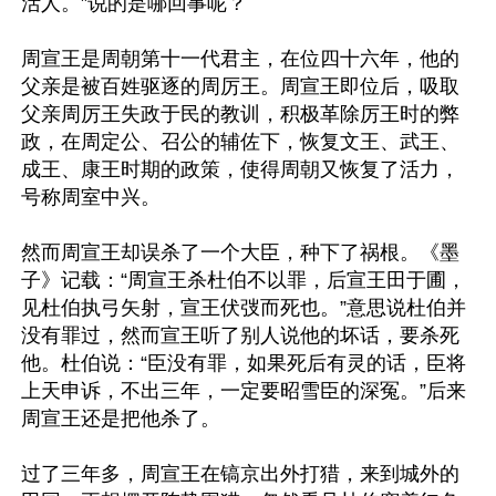
活人。”说的是哪回事呢？

周宣王是周朝第十一代君主，在位四十六年，他的
父亲是被百姓驱逐的周厉王。周宣王即位后，吸取
父亲周厉王失政于民的教训，积极革除厉王时的弊
政，在周定公、召公的辅佐下，恢复文王、武王、
成王、康王时期的政策，使得周朝又恢复了活力，
号称周室中兴。

然而周宣王却误杀了一个大臣，种下了祸根。《墨
子》记载：“周宣王杀杜伯不以罪，后宣王田于圃，
见杜伯执弓矢射，宣王伏弢而死也。”意思说杜伯并
没有罪过，然而宣王听了别人说他的坏话，要杀死
他。杜伯说：“臣没有罪，如果死后有灵的话，臣将
上天申诉，不出三年，一定要昭雪臣的深冤。”后来
周宣王还是把他杀了。

过了三年多，周宣王在镐京出外打猎，来到城外的