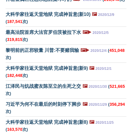
大科学家往返天堂地狱 完成神旨意(新10)
🖼️
2020/12/9
(
187,541
次)
最高法院首席大法官罗伯茨被拉下水
🖼️▶️
2020/12/5
(
319,815
次)
黎明前的正邪较量 川普:不要赌我输
🖼️▶️
(
451,048
2020/12/4
次)
大科学家往返天堂地狱 完成神旨意(新9)
🖼️
2020/12/1
(
182,448
次)
江泽民与炕战蜜友陈至立的生死之交
🖼️
(
521,665
2020/11/30
次)
习近平为何不在最后的时刻停下脚步
🖼️
(
356,294
2020/11/29
次)
大科学家往返天堂地狱 完成神旨意(新8)
🖼️
2020/11/25
(
163,570
次)