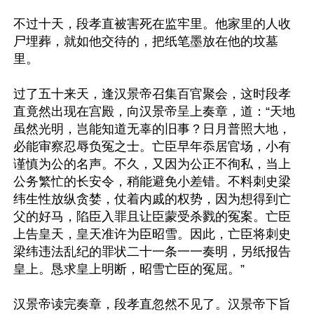
不过十天，段孝直被害死在监牢里。他家里的人收
尸埋葬，就如他交待的，把纸笔墨放在他的坟墓
里。

过了五十来天，逢汉景帝召集百官聚会，这时段孝
直竟然出现在宫殿，向汉景帝呈上奏章，道：“天地
虽然光明，岂能知道无辜的旧事？日月普照大地，
必能审察忍辱负冤之士。亡臣早年忝居官场，小有
谨慎为公的名声。不久，又因为公正不徇私，当上
公务繁忙的长安令，稍能避免小差错。不料刺史梁
纬生性放纵贪婪，仗着内戚的权势，因为想得到亡
父的好马，陷臣入罪且让臣蒙受杀戮的冤案。亡臣
上告皇天，皇天准许为臣昭雪。因此，亡臣将刺史
梁纬违法乱纪的罪状二十一条一一奏明，另纸报告
皇上。恳求皇上明断，昭雪亡臣的冤屈。”

汉景帝读完奏章，段孝直忽然不见了。汉景帝下旨