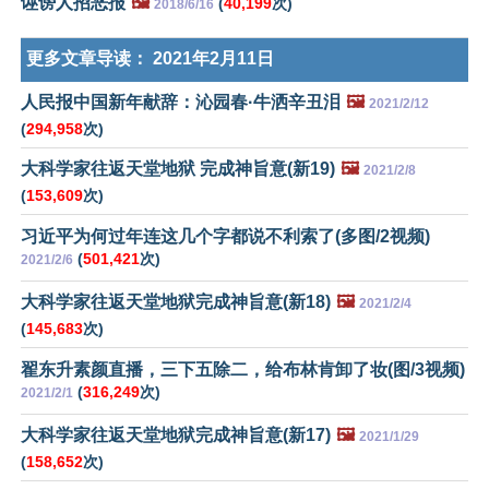
诬谤人招恶报
🖼️
(
40,199
次)
2018/6/16
更多文章导读：
2021年2月11日
人民报中国新年献辞：沁园春·牛洒辛丑泪
🖼️
2021/2/12
(
294,958
次)
大科学家往返天堂地狱 完成神旨意(新19)
🖼️
2021/2/8
(
153,609
次)
习近平为何过年连这几个字都说不利索了(多图/2视频)
(
501,421
次)
2021/2/6
大科学家往返天堂地狱完成神旨意(新18)
🖼️
2021/2/4
(
145,683
次)
翟东升素颜直播，三下五除二，给布林肯卸了妆(图/3视频)
(
316,249
次)
2021/2/1
大科学家往返天堂地狱完成神旨意(新17)
🖼️
2021/1/29
(
158,652
次)