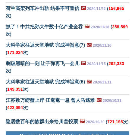
荷兰高架列车冲出轨 结果不可置信
🖼️
(
156,665
2020/11/22
次)
抓了！中共把孙大午数十亿产业全吞
🖼️
(
259,599
2020/11/18
次)
大科学家往返天堂地狱 完成神旨意(7)
🖼️
2020/11/16
(
171,024
次)
刺破黑暗的一刻 让子弹再飞一会儿
🖼️
(
262,333
2020/11/15
次)
大科学家往返天堂地狱 完成神旨意(6)
🖼️
2020/11/11
(
149,351
次)
江苏数万螃蟹上岸 江奄奄一息 曾人马逃难
🖼️
2020/10/31
(
423,094
次)
隐居数百年的族群出来给川普投票
🖼️
(
721,198
次)
2020/10/30