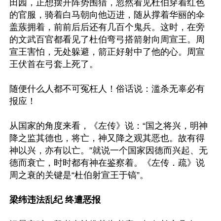
田园，正想摆开阵势围猎，忽然看见杜伯穿着红色
的官服，骑着白马朝向他迈进，随从撑着华丽的伞
盖蔟拥着，前前后后还有几百个鬼兵。这时，在旁
的文武百官都看见了杜伯弯弓搭箭射向周宣王。周
宣王害怕，无处躲避，箭正好射中了他的心。周宣
王伏首在弓套上死了。

随便什么人都不可冤枉人！俗话说：滥杀无辜必有
报应！

从国家的角度来看，《左传》说：“国之将兴，明神
降之监其德也，将亡，神又降之观其恶也。故有得
神以兴，亦有以亡。”就说一个国家因德而兴起、无
德而衰亡，时时都有神在鉴察着。《左传．疏》说
周之衰的关键是“杜伯射宣王于镐”。

梁纬违法乱纪 终遭恶报