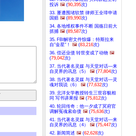
投诉
🖼️
(
90,395
次)
33. 屡遭围堵软禁 律师王全璋申请
国赔
🖼️
(
89,990
次)
34. 各地维权事件不断 国殇日前大
抓捕
🖼️
(
89,587
次)
35. FBI解密文件惊爆：特斯拉来
自"金星"！
🖼️
(
83,216
次)
36. 偿还业债 转世变成了动物
🖼️
(
79,042
次)
37. 当代著名灵媒 与天堂对话—来
自灵界的讯息（5）
🖼️
(
77,804
次)
38. 当代著名灵媒 与天堂对话—灵
魂对我说（6）
🖼️
(
77,632
次)
39. 北洋女学教授转生三世容貌相
同 写书讲果报
🖼️
(
75,812
次)
40. 轮回传奇：他一夕成了冥府官
调解冤魂索命债
🖼️
(
75,636
次)
41. 当代著名灵媒 与天堂对话—来
自灵界的讯息（4）
🖼️
(
75,447
次)
42. 新闻简述
🖼️
(
62,628
次)