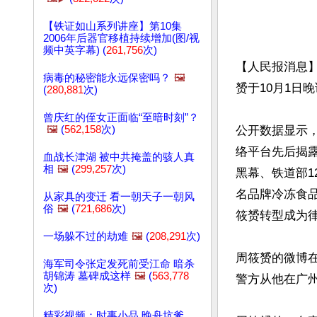
【铁证如山系列讲座】第10集
2006年后器官移植持续增加(图/视
频中英字幕) (
261,756
次)
【人民报消息
病毒的秘密能永远保密吗？
🖼️
赟于10月1日
(
280,881
次)
曾庆红的侄女正面临“至暗时刻”？
🖼️
(
562,158
次)
公开数据显示
络平台先后揭
血战长津湖 被中共掩盖的骇人真
相
🖼️
(
299,257
次)
黑幕、铁道部1
名品牌冷冻食
从家具的变迁 看一朝天子一朝风
俗
🖼️
(
721,686
次)
筱赟转型成为律
一场躲不过的劫难
🖼️
(
208,291
次)
周筱赟的微博在
海军司令张定发死前受江命 暗杀
胡锦涛 墓碑成这样
🖼️
(
563,778
警方从他在广
次)
精彩视频：时事小品 晚舟坑爹