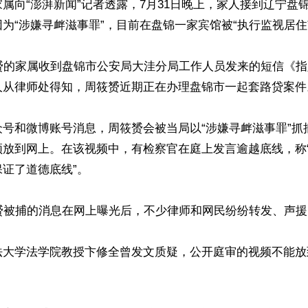
属向“澎湃新闻”记者透露，7月31日晚上，家人接到辽宁盘
为“涉嫌寻衅滋事罪”，目前在盘锦一家宾馆被“执行监视居住”
筱赟的家属收到盘锦市公安局大洼分局工作人员发来的短信《
人从律师处得知，周筱赟近期正在办理盘锦市一起套路贷案件。
众号和微博账号消息，周筱赟会被当局以“涉嫌寻衅滋事罪”抓
频放到网上。在该视频中，有检察官在庭上发言逾越底线，称
证了道德底线”。

赟被捕的消息在网上曝光后，不少律师和网民纷纷转发、声援。
法大学法学院教授卞修全曾发文质疑，公开庭审的视频不能放