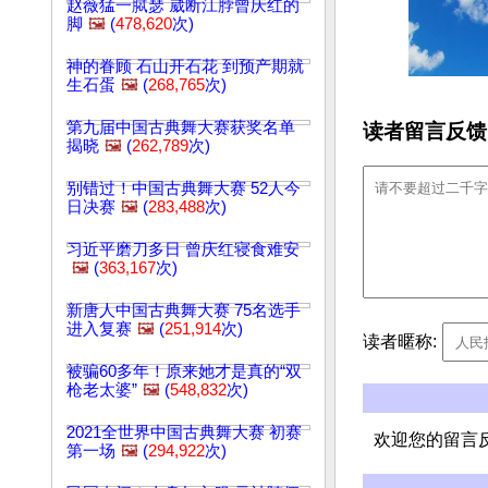
赵薇猛一脦瑟 崴断江脖曾庆红的
脚
🖼️
(
478,620
次)
神的眷顾 石山开石花 到预产期就
生石蛋
🖼️
(
268,765
次)
第九届中国古典舞大赛获奖名单
读者留言反馈
揭晓
🖼️
(
262,789
次)
别错过！中国古典舞大赛 52人今
日决赛
🖼️
(
283,488
次)
习近平磨刀多日 曾庆红寝食难安
🖼️
(
363,167
次)
新唐人中国古典舞大赛 75名选手
进入复赛
🖼️
(
251,914
次)
读者暱称:
被骗60多年！原来她才是真的“双
枪老太婆”
🖼️
(
548,832
次)
2021全世界中国古典舞大赛 初赛
欢迎您的留言
第一场
🖼️
(
294,922
次)