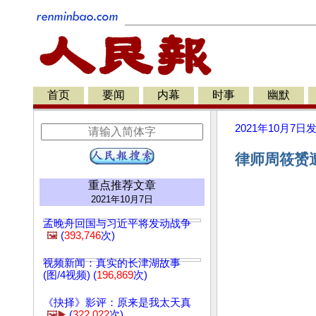
首页
要闻
内幕
时事
幽默
2021年10月7日
律师周筱赟遭
重点推荐文章
2021年10月7日
孟晚舟回国与习近平将发动战争
🖼️
(
393,746
次)
视频新闻：真实的长津湖故事
(图/4视频) (
196,869
次)
《抉择》影评：原来是我太天真
🖼️▶️
(
322,022
次)