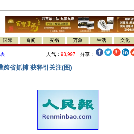
国际
奇闻
灾祸
万象
生活
文化
人气：
93,997
分享：
发表
跨省抓捕 获释引关注(图)