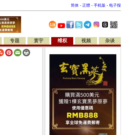
简体
-
正體
-
手机版
-
电子报
专题
寰宇
维权
视频
杂谈