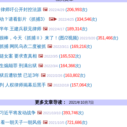
 律师吁公开封控法源
🖼️
(
206,993
次)
2022/4/29
动？请看影片《抓捕3》
🖼️▶️
(
334,546
次)
2022/4/25
半年 王建兵获见律师
🖼️
(
189,314
次)
2022/4/17
很棒，今天《抓捕Ⅱ》来了！(图/2视频)
(
351,466
次)
2022/3/20
抓捕 网民乌衣二度被抓
🖼️
(
169,216
次)
2022/3/11
链女案 要求查真相
🖼️
(
165,532
次)
2022/3/5
生煽颠罪 刑满出狱
🖼️
(
164,366
次)
2022/3/4
狱后遭软禁 已近3年
🖼️
(
163,802
次)
2022/2/26
判 人权律师揭幕后黑手
🖼️
(
157,064
次)
2022/2/18
更多文章导读：
2021年10月7日
习近平将发动战争
🖼️
(
393,746
次)
2021/10/10
 看一朝天子一朝风俗
🖼️
(
721,686
次)
2021/10/5