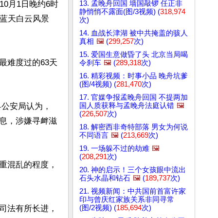
13. 孟晚舟回国 墙国敲锣 任正非
0月1日晚约6时
静悄悄不露面(图/3视频) (
318,974
的蓝天白云风景
次)
14. 血战长津湖 被中共掩盖的骇人
真相
🖼️
(
299,257
次)
15. 爱国生意做昏了头 北京当局喝
最难度过的63天
令刹车
🖼️
(
289,318
次)
16. 精彩视频：时事小品 晚舟坑爹
(图/4视频) (
281,470
次)
17. 官媒争报孟晚舟回国 不提两加
国人质获释与孟晚舟法庭认错
🖼️
县公安局认为，
(
226,507
次)
息，涉嫌寻衅滋
18. 解密西非奇特部落 男女为何说
不同语言
🖼️
(
213,669
次)
19. 一场躲不过的劫难
🖼️
(
208,291
次)
重混乱的程度，
20. 神的启示！三个女孩眼中流出
石头水晶和钻石
🖼️
(
189,737
次)
21. 视频新闻：中共国前首富许家
印与曾庆红家族关系非同寻常
(图/2视频) (
185,694
次)
司法有所长进，