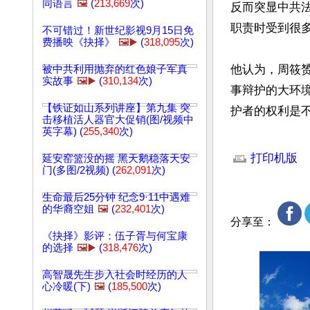
同语言
🖼️
(
213,669
次)
反而突显中共
职责时受到很
不可错过！新世纪影视9月15日免
费播映《抉择》
🖼️▶️
(
318,095
次)
他认为，周筱
被中共利用抛弃的红色娘子军真
实故事
🖼️▶️
(
310,134
次)
事辩护的大环
【铁证如山系列讲座】第九集 突
护者的权利是
击移植活人器官大促销(图/视频中
英字幕) (
255,340
次)
文章网址: http://w
打印机版
延安窑篮没的摇 黑天鹅稳落天安
门(多图/2视频) (
262,091
次)
生命最后25分钟 纪念9·11中遇难
的华裔空姐
🖼️
(
232,401
次)
分享至：
《抉择》影评：伍子胥与何宝康
的选择
🖼️▶️
(
318,476
次)
高智晟先生步入社会时经历的人
心冷暖(下)
🖼️
(
185,500
次)