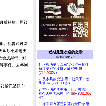
月后释放。周筱
辑。他曾通过网
庆国际小姐选美
近期最受欢迎的文章
2021年10月7日
金会洗黑钱、知
1. 正视历史：温家宝和谁一起打
失等事件。去年周
掉江安排的接班人薄熙来
🖼️
(
765,409
次)
2. 从家具的变迁 看一朝天子一朝
风俗
🖼️
(
721,686
次)
周筱赟已被辽宁
3. 方菲访谈李有甫：从大禹治水
看今天中国水患(下)
🖼️▶️
(
581,658
次)
4. 海军司令张定发死前受江命 暗