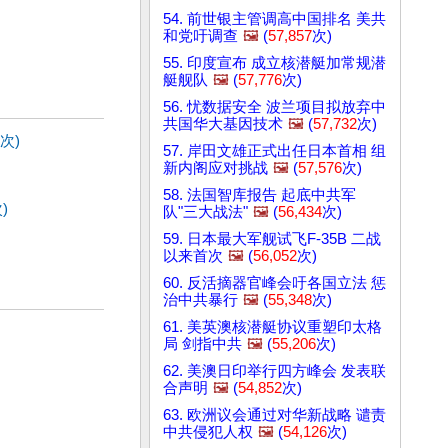
54. 前世银主管调高中国排名 美共
和党吁调查
🖼️
(
57,857
次)
55. 印度宣布 成立核潜艇加常规潜
艇舰队
🖼️
(
57,776
次)
56. 忧数据安全 波兰项目拟放弃中
共国华大基因技术
🖼️
(
57,732
次)
次)
57. 岸田文雄正式出任日本首相 组
新内阁应对挑战
🖼️
(
57,576
次)
58. 法国智库报告 起底中共军
)
队"三大战法"
🖼️
(
56,434
次)
59. 日本最大军舰试飞F-35B 二战
以来首次
🖼️
(
56,052
次)
60. 反活摘器官峰会吁各国立法 惩
治中共暴行
🖼️
(
55,348
次)
61. 美英澳核潜艇协议重塑印太格
局 剑指中共
🖼️
(
55,206
次)
62. 美澳日印举行四方峰会 发表联
合声明
🖼️
(
54,852
次)
63. 欧洲议会通过对华新战略 谴责
中共侵犯人权
🖼️
(
54,126
次)