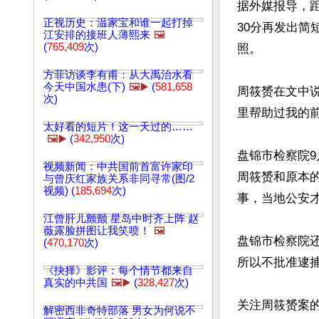
据外媒报导，距
正视历史：温家宝和谁一起打掉
30分再发出
江安排的接班人薄熙来
🖼️
(
765,409
次)
照。

方菲访谈李有甫：从大禹治水看
今天中国水患(下)
🖼️▶️
(
581,658
周筱赟在文中
次)
里帮助过我的前
太好看的短片！这一天过的……
🖼️▶️
(
342,950
次)
盘锦市检察院9
视频新闻：中共国前首富许家印
周筱赟和原本
与曾庆红家族关系非同寻常(图/2
视频) (
185,694
次)
事，当地公安才
江曾肝儿颤颤 星岛中时齐上阵 赵
薇露脸拼图让我笑喷！
🖼️
盘锦市检察院
(
470,170
次)
所以不批准逮捕
《抉择》影评：每个情节都来自
真实的中共国
🖼️▶️
(
328,427
次)
关注周筱赟案
解密西非奇特部落 男女为何说不