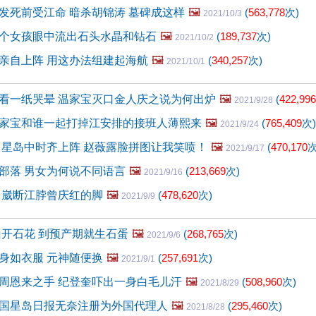
发死前受江命 暗杀胡锦涛 墓碑成这样
🖼️
(
563,778
次)
2021/10/3
个女孩眼中流出石头水晶和钻石
🖼️
(
189,737
次)
2021/10/2
亲自上阵 用这办法组建起海航
🖼️
(
340,257
次)
2021/10/1
看一纸哭晕 温家宝灭口金人庆之说为何出炉
🖼️
(
422,996
2021/9/28
家宝和谁一起打掉江安排的接班人薄熙来
🖼️
(
765,409
次)
2021/9/24
 星岛中时齐上阵 赵薇露脸拼图让我笑喷！
🖼️
(
470,170
次
2021/9/17
部落 男女为何说不同语言
🖼️
(
213,669
次)
2021/9/16
 崴断江脖曾庆红的脚
🖼️
(
478,620
次)
2021/9/9
山开石花 到预产期就生石蛋
🖼️
(
268,765
次)
2021/9/6
身如衣服 元神随便换
🖼️
(
257,691
次)
2021/9/1
周恩来之手 纪登奎吓出一身白毛儿汗
🖼️
(
508,960
次)
2021/8/29
国星岛日报无奈注册为外国代理人
🖼️
(
295,460
次)
2021/8/28