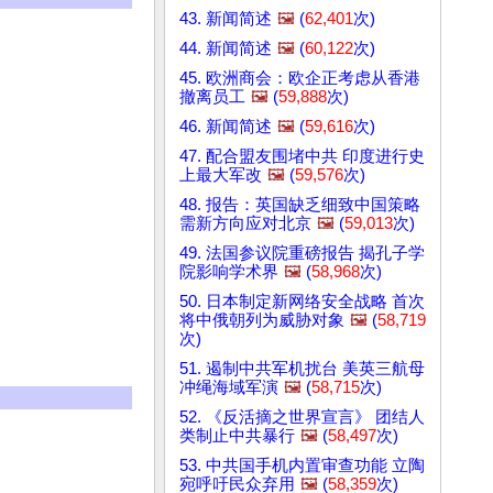
43. 新闻简述
🖼️
(
62,401
次)
44. 新闻简述
🖼️
(
60,122
次)
45. 欧洲商会：欧企正考虑从香港
撤离员工
🖼️
(
59,888
次)
46. 新闻简述
🖼️
(
59,616
次)
47. 配合盟友围堵中共 印度进行史
上最大军改
🖼️
(
59,576
次)
48. 报告：英国缺乏细致中国策略
需新方向应对北京
🖼️
(
59,013
次)
49. 法国参议院重磅报告 揭孔子学
院影响学术界
🖼️
(
58,968
次)
50. 日本制定新网络安全战略 首次
将中俄朝列为威胁对象
🖼️
(
58,719
次)
51. 遏制中共军机扰台 美英三航母
冲绳海域军演
🖼️
(
58,715
次)
52. 《反活摘之世界宣言》 团结人
类制止中共暴行
🖼️
(
58,497
次)
53. 中共国手机内置审查功能 立陶
宛呼吁民众弃用
🖼️
(
58,359
次)