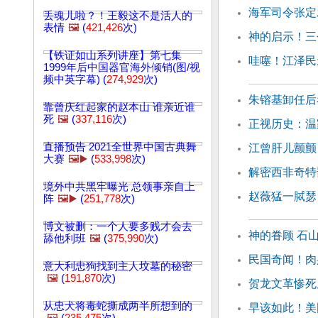
海军司令张定
丢魂儿啦？！王毅这不是活人的
表情
🖼️
(
421,426
次)
神的启示！三
【铁证如山系列讲座】第七集
哇噻！江泽民
1999年后中国器官海外倾销(图/视
频中英字幕) (
274,929
次)
朱镕基卸任后
靠曾庆红起家的赵本山 谁亲近谁
死
🖼️
(
337,116
次)
正视历史：温
直播预告 2021全世界中国古典舞
江曾肝儿颤颤
大赛
🖼️▶️
(
533,998
次)
解密西非奇特
境外中共黑牢曝光 总领事亲自上
赵薇猛一脦瑟
阵
🖼️▶️
(
251,778
次)
博文被删：一个人要多贱才会去
神的眷顾 石
舔他利班
🖼️
(
375,990
次)
民国奇闻！肉
意大利忠狗找到主人坟墓的秘密
🖼️
(
191,870
次)
贺龙文革惨死
从忠犬将毒蛇撕成两半所想到的
早该如此！美