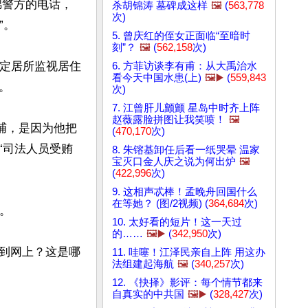
锦警方的电话，
杀胡锦涛 墓碑成这样
🖼️
(
563,778
次)
。

5. 曾庆红的侄女正面临“至暗时
刻”？
🖼️
(
562,158
次)
指定居所监视居住
6. 方菲访谈李有甫：从大禹治水
看今天中国水患(上)
🖼️▶️
(
559,843


次)
7. 江曾肝儿颤颤 星岛中时齐上阵
赵薇露脸拼图让我笑喷！
🖼️
捕，是因为他把
(
470,170
次)
“司法人员受贿
8. 朱镕基卸任后看一纸哭晕 温家
宝灭口金人庆之说为何出炉
🖼️
(
422,996
次)
9. 这相声忒棒！孟晚舟回国什么
在等她？ (图/2视频) (
364,684
次)


10. 太好看的短片！这一天过
的……
🖼️▶️
(
342,950
次)
到网上？这是哪
11. 哇噻！江泽民亲自上阵 用这办
法组建起海航
🖼️
(
340,257
次)
12. 《抉择》影评：每个情节都来
自真实的中共国
🖼️▶️
(
328,427
次)