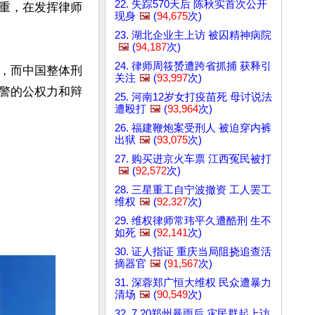
22. 失踪570天后 陈秋实首次公开
重，在发挥律师
现身
🖼️
(
94,675
次)
23. 湖北企业主上访 被囚精神病院
🖼️
(
94,187
次)
24. 律师周筱赟遭跨省抓捕 获释引
，而中国整体刑
关注
🖼️
(
93,997
次)
警的公权力和辩
25. 河南12岁女打疫苗死 母讨说法
遭殴打
🖼️
(
93,964
次)
26. 福建鞭炮案受刑人 被迫穿内裤
出狱
🖼️
(
93,075
次)
27. 购买进京火车票 江西冤民被打
🖼️
(
92,572
次)
28. 三星重工自宁波撤资 工人罢工
维权
🖼️
(
92,327
次)
29. 维权律师常玮平久遭酷刑 生不
如死
🖼️
(
92,141
次)
30. 证人指证 重庆当局阻挠追查活
摘器官
🖼️
(
91,567
次)
31. 深蓉郑广恒大维权 民众遭暴力
清场
🖼️
(
90,549
次)
32. 7.20郑州暴雨后 灾民群起上访