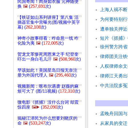
民国奇闻！肉身如衣服 元神随便
换
🖼️
(
257,691
次)
上海人祸不断
【铁证如山系列讲座】第八集 活
为何要特别行
摘器官集中营曝光(图/视频中英字
幕) (
262,108
次)
遭单独关押近
短片《抓捕》
神奇小故事得看：咋命悬一线 咋
化险为夷
🖼️
(
172,005
次)
徐州警方跨省
贺龙文革惨死周恩来之手 纪登奎
律师团关注铁
吓出一身白毛儿汗
🖼️
(
508,960
次)
人权律师余文
早该如此！美国星岛日报无奈注
册为外国代理人
🖼️
(
295,460
次)
律师江天勇出
中共法院多冤
视频新闻：喀布尔遇袭 赵薇的麻
烦可大了 (图/11视频) (
172,310
次)
微电影《抓捕》没什么台词 却震
惊四座
🖼️▶️
(
352,090
次)
孟晚舟回国与
揭秘江泽民为什么想要刘晓庆的
命
🖼️
(
533,247
次)
从家具的变迁