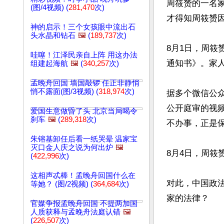
周筱赟的一名家
(图/4视频) (
281,470
次)
才得知周筱赟因
神的启示！三个女孩眼中流出石
头水晶和钻石
🖼️
(
189,737
次)
8月1日，周
哇噻！江泽民亲自上阵 用这办法
通知书》。家
组建起海航
🖼️
(
340,257
次)
孟晚舟回国 墙国敲锣 任正非静悄
悄不露面(图/3视频) (
318,974
次)
据多个微信公
公开庭审的视
爱国生意做昏了头 北京当局喝令
刹车
🖼️
(
289,318
次)
不办事，正是保
朱镕基卸任后看一纸哭晕 温家宝
灭口金人庆之说为何出炉
🖼️
8月4日，周筱
(
422,996
次)
这相声忒棒！孟晚舟回国什么在
对此，中国政
等她？ (图/2视频) (
364,684
次)
家的法律？

官媒争报孟晚舟回国 不提两加国
人质获释与孟晚舟法庭认错
🖼️
(
226,507
次)