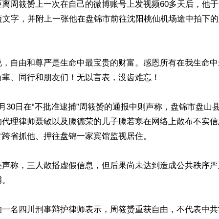
离周筱赟上一次在自己的微博账号上发视频60多天后，他于1
简短文字，并附上一张他在盘锦市前往沈阳桃仙机场途中拍下
说，自由和尊严是生命中最宝贵的财富。感恩所有在我生命中
辈、同行和朋友们！无以言表，没齿难忘！

月30日在“不批准逮捕”周筱赟的通报中则声称，盘锦市盘山
的代理律师聂敏以及滕德荣的儿子滕若寒在网络上散布不实信
跨省抓他、押往盘锦一家宾馆监视居住。

还声称，三人散播虚假信息，但后果尚未达到造成公共秩序严
。

的一名四川刑事辩护律师表示，周筱赟重获自由，不代表中共