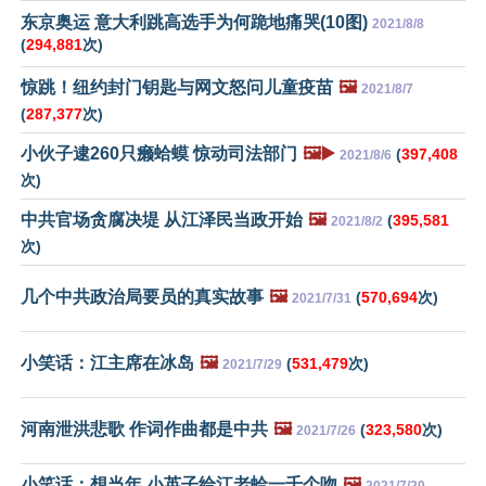
东京奥运 意大利跳高选手为何跪地痛哭(10图)
2021/8/8
(
294,881
次)
惊跳！纽约封门钥匙与网文怒问儿童疫苗
🖼️
2021/8/7
(
287,377
次)
小伙子逮260只癞蛤蟆 惊动司法部门
🖼️▶️
(
397,408
2021/8/6
次)
中共官场贪腐决堤 从江泽民当政开始
🖼️
(
395,581
2021/8/2
次)
几个中共政治局要员的真实故事
🖼️
(
570,694
次)
2021/7/31
小笑话：江主席在冰岛
🖼️
(
531,479
次)
2021/7/29
河南泄洪悲歌 作词作曲都是中共
🖼️
(
323,580
次)
2021/7/26
小笑话：想当年 小英子给江老蛤一千个吻
🖼️