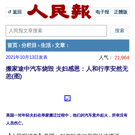
↺ 返回 
电子报
正體版
首页
分栏目
生活
文章
›
›
›
：
2021年10月13日
发表
人气：
21,964
搬家途中汽车烧毁 夫妇感恩：人和行李安然无
恙(图)
美国一对年轻夫妇在举家搬迁过程中，他们的汽车意外起火，所幸没有