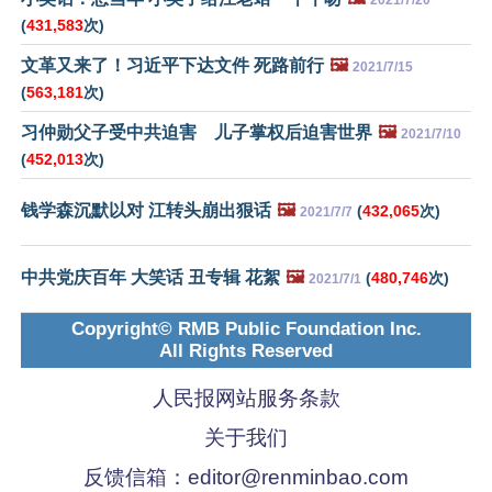
2021/7/20
(
431,583
次)
文革又来了！习近平下达文件 死路前行
🖼️
2021/7/15
(
563,181
次)
习仲勋父子受中共迫害 儿子掌权后迫害世界
🖼️
2021/7/10
(
452,013
次)
钱学森沉默以对 江转头崩出狠话
🖼️
(
432,065
次)
2021/7/7
中共党庆百年 大笑话 丑专辑 花絮
🖼️
(
480,746
次)
2021/7/1
Copyright© RMB Public Foundation Inc.
All Rights Reserved
人民报网站服务条款
关于我们
反馈信箱：
editor@renminbao.com