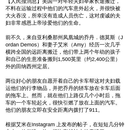
【人民报消息】美国一对年轻夫妇举家长途搬迁，
不料在运输过程中他们的汽车意外起火，并很快被
大火吞没，所幸没有造成人员伤亡，这对虔诚的夫
妇非常感恩上帝珍爱他们的生命。

前不久，来自亚利桑那州凤凰城的乔丹．德莫斯（J
ordan Demos）和妻子艾米（Amy）经历一次几乎
横跨全国的远距离搬迁，他们带上两个年幼的孩子
和自己的生意准备搬到1,500英里（约2,400公里）
外的田纳西州定居。

两位好心的朋友自愿开着自己的卡车帮这对夫妇载
运他们的行李物品，并把乔丹的轿车放在卡车后面
的拖车上。然而，就在他们上路仅几个小时后，拖
车的一个车轮起火，很快引燃了放在上面的汽车。
他们的朋友立即在安全距离内拨打了911。

根据艾米在Instagram 上发布的帖子，在短短几分钟