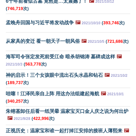
6千年前看似古墓 竟然是…太震撼了！
🖼️
2021/10/12
(
746,719
次)
孟晚舟回国与习近平将发动战争
🖼️
(
393,746
次)
2021/10/10
从家具的变迁 看一朝天子一朝风俗
🖼️
(
721,686
次)
2021/10/5
海军司令张定发死前受江命 暗杀胡锦涛 墓碑成这样
🖼️
(
563,778
次)
2021/10/3
神的启示！三个女孩眼中流出石头水晶和钻石
🖼️
2021/10/2
(
189,737
次)
哇噻！江泽民亲自上阵 用这办法组建起海航
🖼️
2021/10/1
(
340,257
次)
朱镕基卸任后看一纸哭晕 温家宝灭口金人庆之说为何出炉
🖼️
(
422,996
次)
2021/9/28
正视历史：温家宝和谁一起打掉江安排的接班人薄熙来
🖼️