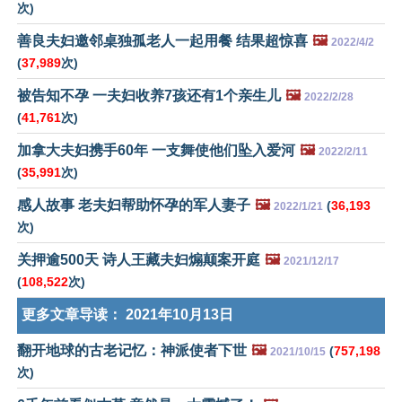
次)
善良夫妇邀邻桌独孤老人一起用餐 结果超惊喜
🖼️
2022/4/2
(
37,989
次)
被告知不孕 一夫妇收养7孩还有1个亲生儿
🖼️
2022/2/28
(
41,761
次)
加拿大夫妇携手60年 一支舞使他们坠入爱河
🖼️
2022/2/11
(
35,991
次)
感人故事 老夫妇帮助怀孕的军人妻子
🖼️
(
36,193
2022/1/21
次)
关押逾500天 诗人王藏夫妇煽颠案开庭
🖼️
2021/12/17
(
108,522
次)
更多文章导读：
2021年10月13日
翻开地球的古老记忆：神派使者下世
🖼️
(
757,198
2021/10/15
次)