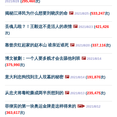
(
295,460
次)
2021/8/28
揭秘江泽民为什么想要刘晓庆的命
🖼️
(
533,247
次)
2021/8/25
丢魂儿啦？！王毅这不是活人的表情
🖼️
(
421,426
2021/8/23
次)
靠曾庆红起家的赵本山 谁亲近谁死
🖼️
(
337,116
次)
2021/8/20
博文被删：一个人要多贱才会去舔他利班
🖼️
2021/8/14
(
375,990
次)
意大利忠狗找到主人坟墓的秘密
🖼️
(
191,870
次)
2021/8/14
从忠犬将毒蛇撕成两半所想到的
🖼️
(
235,475
次)
2021/8/13
菲律宾的第一块奥运金牌是这样得来的
🖼️▶️
2021/8/12
(
363,617
次)