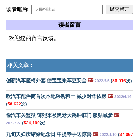
读者暱称:
读者留言
欢迎您的留言反馈。
相关文章：
创新汽车座椅外套 使宝宝乘车更安全
🖼️
(
36,016
次)
2022/5/6
欧汽车配件商首次本地采购稀土 减少对华依赖
🖼️
2022/4/16
(
58,622
次)
偷汽车关监狱 薄熙来被黑老大踢肿肛门 服贴喊爹
🖼️
(
524,190
次)
2022/5/2
九旬夫妇庆结婚纪念日 中提琴手送惊喜
🖼️
(
37,067
2022/4/10