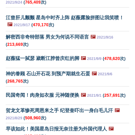
(
765,409
次)
2021/9/24
江曾肝儿颤颤 星岛中时齐上阵 赵薇露脸拼图让我笑喷！
🖼️
(
470,170
次)
2021/9/17
解密西非奇特部落 男女为何说不同语言
🖼️
2021/9/16
(
213,669
次)
赵薇猛一脦瑟 崴断江脖曾庆红的脚
🖼️
(
478,620
次)
2021/9/9
神的眷顾 石山开石花 到预产期就生石蛋
🖼️
2021/9/6
(
268,765
次)
民国奇闻！肉身如衣服 元神随便换
🖼️
(
257,691
次)
2021/9/1
贺龙文革惨死周恩来之手 纪登奎吓出一身白毛儿汗
🖼️
(
508,960
次)
2021/8/29
早该如此！美国星岛日报无奈注册为外国代理人
🖼️