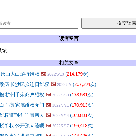
读者留言
反馈。
相关文章
 唐山大白游行维权
🖼️
(
214,179
次)
2022/5/13
致病 长沙民众连日维权
🖼️
(
207,294
次)
2022/5/7
摆 杭州千余商户维权
🖼️
(
173,581
次)
2022/3/30
白血病 家属维权无门
🖼️
(
170,913
次)
2022/3/21
维权遭刑拘 连累亲人
🖼️
(
169,891
次)
2022/3/14
授维权 公开预立遗嘱
🖼️
(
156,418
次)
2022/2/17
严兴声宅 遭暴力强拆
🖼️
(
144,406
次)