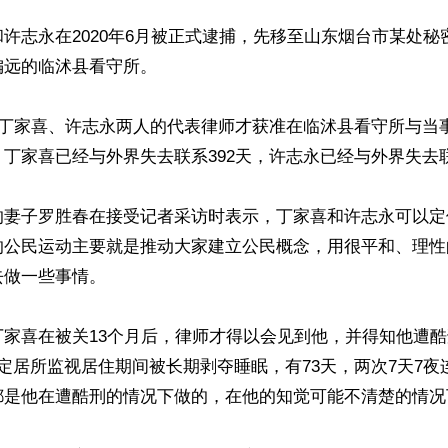
许志永在2020年6月被正式逮捕，先移至山东烟台市某处秘
远的临沭县看守所。

，丁家喜、许志永两人的代表律师才获准在临沭县看守所与当
丁家喜已经与外界失去联系392天，许志永已经与外界失去联系
的妻子罗胜春在接受记者采访时表示，丁家喜和许志永可以定
的公民运动主要就是推动大家建立公民概念，用很平和、理性
做一些事情。

丁家喜在被关13个月后，律师才得以会见到他，并得知他遭
定居所监视居住期间被长期剥夺睡眠，有73天，两次7天7夜
都是他在遭酷刑的情况下做的，在他的知觉可能不清楚的情况下