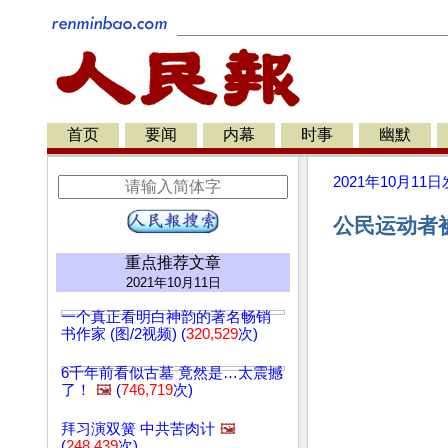
首页
要闻
内幕
时事
幽默
2021年10月11日
公民运动者被
重点推荐文章
2021年10月11日
一个真正看明白神韵的著名畅销
书作家 (图/2视频) (
320,529
次)
6千年前看似古墓 竟然是…太震撼
了！
🖼️
(
746,719
次)
拜习演双簧 中共苦肉计
🖼️
(
248,439
次)