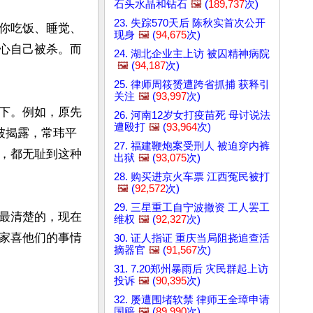
石头水晶和钻石
🖼️
(
189,737
次)
23. 失踪570天后 陈秋实首次公开
你吃饭、睡觉、
现身
🖼️
(
94,675
次)
心自己被杀。而
24. 湖北企业主上访 被囚精神病院
🖼️
(
94,187
次)
25. 律师周筱赟遭跨省抓捕 获释引
关注
🖼️
(
93,997
次)
下。例如，原先
26. 河南12岁女打疫苗死 母讨说法
遭殴打
🖼️
(
93,964
次)
被揭露，常玮平
27. 福建鞭炮案受刑人 被迫穿内裤
，都无耻到这种
出狱
🖼️
(
93,075
次)
28. 购买进京火车票 江西冤民被打
🖼️
(
92,572
次)
29. 三星重工自宁波撤资 工人罢工
最清楚的，现在
维权
🖼️
(
92,327
次)
家喜他们的事情
30. 证人指证 重庆当局阻挠追查活
摘器官
🖼️
(
91,567
次)
31. 7.20郑州暴雨后 灾民群起上访
投诉
🖼️
(
90,395
次)
32. 屡遭围堵软禁 律师王全璋申请
国赔
🖼️
(
89,990
次)