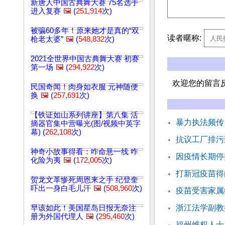
新唐人中国古典舞大赛 75名选手
进入复赛
🖼️
(
251,914
次)
被骗60多年！原来她才是真的“双
读者暱称:
枪老太婆”
🖼️
(
548,832
次)
2021全世界中国古典舞大赛 初赛
第一场
🖼️
(
294,922
次)
欢迎您的留言
民国奇闻！肉身如衣服 元神随便
换
🖼️
(
257,691
次)
【铁证如山系列讲座】第八集 活
暴力执法频传
摘器官集中营曝光(图/视频中英字
幕) (
262,108
次)
抗议工厂排污
神奇小故事得看：咋命悬一线 咋
因疫情长期停
化险为夷
🖼️
(
172,005
次)
打新冠疫苗得
贺龙文革惨死周恩来之手 纪登奎
吓出一身白毛儿汗
🖼️
(
508,960
次)
疫苗受害家属
浙江法学副教
早该如此！美国星岛日报无奈注
册为外国代理人
🖼️
(
295,460
次)
福州维权人士