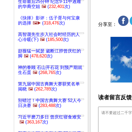
生命最后25分钟 纪念9·11中遇难
的华裔空姐
🖼️
(
232,401
次)
《抉择》影评：伍子胥与何宝康
的选择
🖼️▶️
(
318,476
次)
分享至：
高智晟先生步入社会时经历的人
心冷暖(下)
🖼️
(
185,500
次)
赵薇猛一脦瑟 崴断江脖曾庆红的
脚
🖼️
(
478,620
次)
神的眷顾 石山开石花 到预产期就
生石蛋
🖼️
(
268,765
次)
第九届中国古典舞大赛获奖名单
揭晓
🖼️
(
262,789
次)
读者留言反馈
别错过！中国古典舞大赛 52人今
日决赛
🖼️
(
283,488
次)
习近平磨刀多日 曾庆红寝食难安
🖼️
(
363,167
次)