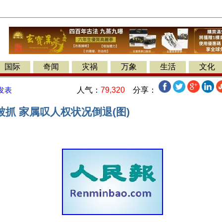
国际
奇闻
灾祸
万象
生活
文化
人气：
79,320
分享：
发表
抓 家属叹人权状况倒退(图)