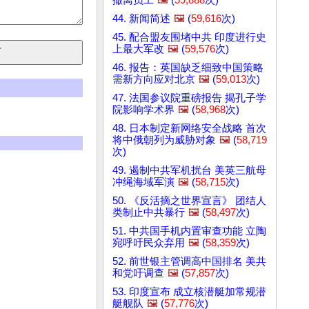
44. 新闻简述
🖼️
(
59,616
次)
45. 配合盟友围堵中共 印度进行史
上最大军改
🖼️
(
59,576
次)
46. 报告：英国缺乏细致中国策略
需新方向应对北京
🖼️
(
59,013
次)
47. 法国参议院重磅报告 揭孔子学
院影响学术界
🖼️
(
58,968
次)
48. 日本制定新网络安全战略 首次
将中俄朝列为威胁对象
🖼️
(
58,719
次)
49. 遏制中共军机扰台 美英三航母
冲绳海域军演
🖼️
(
58,715
次)
50. 《反活摘之世界宣言》 团结人
类制止中共暴行
🖼️
(
58,497
次)
51. 中共国手机内置审查功能 立陶
宛呼吁民众弃用
🖼️
(
58,359
次)
52. 前世银主管调高中国排名 美共
和党吁调查
🖼️
(
57,857
次)
53. 印度宣布 成立核潜艇加常规潜
艇舰队
🖼️
(
57,776
次)