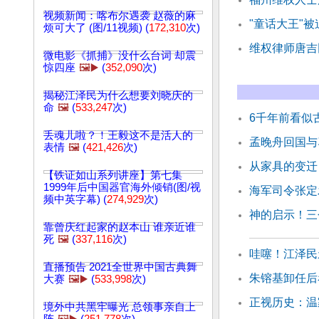
视频新闻：喀布尔遇袭 赵薇的麻
"童话大王"被
烦可大了 (图/11视频) (
172,310
次)
维权律师唐吉
微电影《抓捕》没什么台词 却震
惊四座
🖼️▶️
(
352,090
次)
揭秘江泽民为什么想要刘晓庆的
命
🖼️
(
533,247
次)
6千年前看似
丢魂儿啦？！王毅这不是活人的
孟晚舟回国与
表情
🖼️
(
421,426
次)
从家具的变迁
【铁证如山系列讲座】第七集
1999年后中国器官海外倾销(图/视
海军司令张定
频中英字幕) (
274,929
次)
神的启示！三
靠曾庆红起家的赵本山 谁亲近谁
死
🖼️
(
337,116
次)
哇噻！江泽民
直播预告 2021全世界中国古典舞
朱镕基卸任后
大赛
🖼️▶️
(
533,998
次)
正视历史：温
境外中共黑牢曝光 总领事亲自上