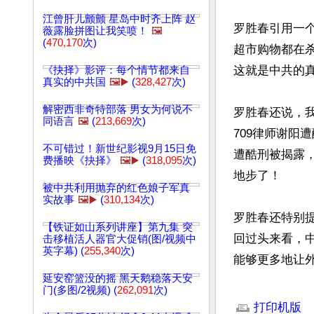
江曾肝儿颤颤 星岛中时齐上阵 赵
罗胜春引用一
薇露脸拼图让我笑喷！
🖼️
(
470,170
次)
超市购物都在
这就是中共的
《抉择》影评：每个情节都来自
真实的中共国
🖼️▶️
(
328,427
次)
解密西非奇特部落 男女为何说不
罗胜春还说，
同语言
🖼️
(
213,669
次)
709律师谢阳
不可错过！新世纪影视9月15日免
遭酷刑被揭露
费播映《抉择》
🖼️▶️
(
318,095
次)
地步了！

被中共利用抛弃的红色娘子军真
实故事
🖼️▶️
(
310,134
次)
罗胜春还特别
【铁证如山系列讲座】第九集 突
回过头来看，
击移植活人器官大促销(图/视频中
英字幕) (
255,340
次)
能够更多地让
延安窑篮没的摇 黑天鹅稳落天安
文章网址: http://w
门(多图/2视频) (
262,091
次)
打印机版