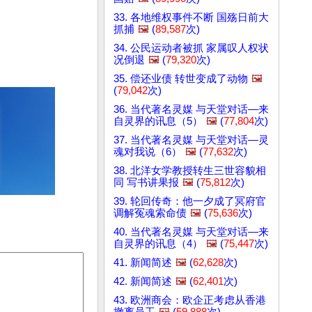
33. 各地维权事件不断 国殇日前大
抓捕
🖼️
(
89,587
次)
34. 公民运动者被抓 家属叹人权状
况倒退
🖼️
(
79,320
次)
35. 偿还业债 转世变成了动物
🖼️
(
79,042
次)
36. 当代著名灵媒 与天堂对话—来
自灵界的讯息（5）
🖼️
(
77,804
次)
37. 当代著名灵媒 与天堂对话—灵
魂对我说（6）
🖼️
(
77,632
次)
38. 北洋女学教授转生三世容貌相
同 写书讲果报
🖼️
(
75,812
次)
39. 轮回传奇：他一夕成了冥府官
调解冤魂索命债
🖼️
(
75,636
次)
40. 当代著名灵媒 与天堂对话—来
自灵界的讯息（4）
🖼️
(
75,447
次)
41. 新闻简述
🖼️
(
62,628
次)
42. 新闻简述
🖼️
(
62,401
次)
43. 欧洲商会：欧企正考虑从香港
撤离员工
🖼️
(
59,888
次)