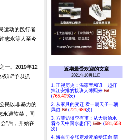
公民运动的践行者
许志永等人至今
。2019年12
近期最受欢迎的文章
2021年10月11日
权罪”予以抓
1. 正视历史：温家宝和谁一起打
掉江安排的接班人薄熙来
🖼️
(
765,409
次)
公民以非暴力的
2. 从家具的变迁 看一朝天子一朝
风俗
🖼️
(
721,686
次)
志永遭软禁，同
3. 方菲访谈李有甫：从大禹治水
聚会”后，开始在
看今天中国水患(下)
🖼️▶️
(
581,658
次)
4. 海军司令张定发死前受江命 暗