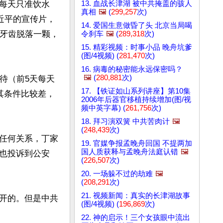
13. 血战长津湖 被中共掩盖的骇人
每天只准饮水
真相
🖼️
(
299,257
次)
近平的宣传片，
14. 爱国生意做昏了头 北京当局喝
，牙齿脱落一颗，
令刹车
🖼️
(
289,318
次)
15. 精彩视频：时事小品 晚舟坑爹
(图/4视频) (
281,470
次)
16. 病毒的秘密能永远保密吗？
🖼️
(
280,881
次)
待（前5天每天
17. 【铁证如山系列讲座】第10集
其条件比较差，
2006年后器官移植持续增加(图/视
频中英字幕) (
261,756
次)
18. 拜习演双簧 中共苦肉计
🖼️
(
248,439
次)
任何关系，丁家
19. 官媒争报孟晚舟回国 不提两加
国人质获释与孟晚舟法庭认错
🖼️
也投诉到公安
(
226,507
次)
20. 一场躲不过的劫难
🖼️
(
208,291
次)
21. 视频新闻：真实的长津湖故事
开的。但是中共
(图/4视频) (
196,869
次)
22. 神的启示！三个女孩眼中流出