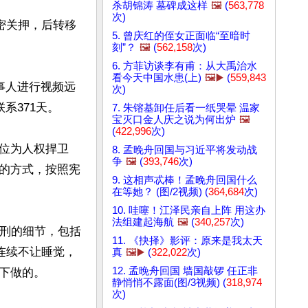
杀胡锦涛 墓碑成这样
🖼️
(
563,778
次)
密关押，后转移
5. 曾庆红的侄女正面临“至暗时
刻”？
🖼️
(
562,158
次)
6. 方菲访谈李有甫：从大禹治水
看今天中国水患(上)
🖼️▶️
(
559,843
事人进行视频远
次)
371天。

7. 朱镕基卸任后看一纸哭晕 温家
宝灭口金人庆之说为何出炉
🖼️
(
422,996
次)
位为人权捍卫
8. 孟晚舟回国与习近平将发动战
争
🖼️
(
393,746
次)
的方式，按照宪
9. 这相声忒棒！孟晚舟回国什么
在等她？ (图/2视频) (
364,684
次)
10. 哇噻！江泽民亲自上阵 用这办
法组建起海航
🖼️
(
340,257
次)
酷刑的细节，包括
11. 《抉择》影评：原来是我太天
连续不让睡觉，
真
🖼️▶️
(
322,022
次)
12. 孟晚舟回国 墙国敲锣 任正非
做的。

静悄悄不露面(图/3视频) (
318,974
次)