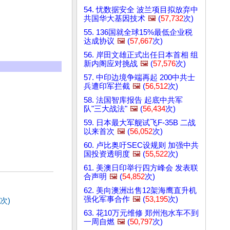
54. 忧数据安全 波兰项目拟放弃中
共国华大基因技术
🖼️
(
57,732
次)
55. 136国就全球15%最低企业税
达成协议
🖼️
(
57,667
次)
56. 岸田文雄正式出任日本首相 组
新内阁应对挑战
🖼️
(
57,576
次)
57. 中印边境争端再起 200中共士
兵遭印军拦截
🖼️
(
56,512
次)
58. 法国智库报告 起底中共军
队"三大战法"
🖼️
(
56,434
次)
59. 日本最大军舰试飞F-35B 二战
以来首次
🖼️
(
56,052
次)
60. 卢比奥吁SEC设规则 加强中共
国投资透明度
🖼️
(
55,522
次)
61. 美澳日印举行四方峰会 发表联
合声明
🖼️
(
54,852
次)
62. 美向澳洲出售12架海鹰直升机
强化军事合作
🖼️
(
53,195
次)
次)
63. 花10万元维修 郑州泡水车不到
一周自燃
🖼️
(
50,797
次)