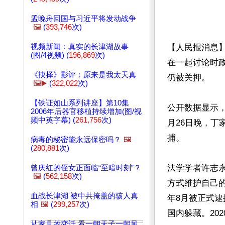
孟晚舟回国与习近平将发动战争
🖼️
(
393,746
次)
视频新闻：真实的长津湖故事
【人民报消息】
(图/4视频) (
196,869
次)
在一起讨论时
《抉择》影评：原来是我太天真
仍被关押。

🖼️▶️
(
322,022
次)
【铁证如山系列讲座】第10集
公开数据显示，
2006年后器官移植持续增加(图/视
频中英字幕) (
261,756
次)
月26日晚，丁
捕。

病毒的秘密能永远保密吗？
🖼️
(
280,881
次)
法学学者许志
曾庆红的侄女正面临“至暗时刻”？
🖼️
(
562,158
次)
方式维护自己的
血战长津湖 被中共掩盖的骇人真
年8月被正式逮捕
相
🖼️
(
299,257
次)
国内躲藏。20
从家具的变迁 看一朝天子一朝风