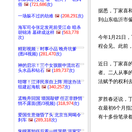
俗
🖼️
(
721,686
次)
据悉，丁家喜和
一场躲不过的劫难
🖼️
(
208,291
次)
到山东临沂市偏
海军司令张定发死前受江命 暗杀
胡锦涛 墓碑成这样
🖼️
(
563,778
今年1月21日
次)
程会见。此前，
精彩视频：时事小品 晚舟坑爹
(图/4视频) (
281,470
次)
近日，丁家喜
神的启示！三个女孩眼中流出石
头水晶和钻石
🖼️
(
189,737
次)
者。二人从事
法赋予的权利去
哇噻！江泽民亲自上阵 用这办法
组建起海航
🖼️
(
340,257
次)
孟晚舟回国 墙国敲锣 任正非静悄
罗胜春还说，
悄不露面(图/3视频) (
318,974
次)
在最初6个月指
爱国生意做昏了头 北京当局喝令
有十多份笔录
刹车
🖼️
(
289,318
次)
朱镕基卸任后看一纸哭晕 温家宝