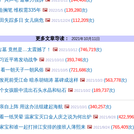
2022/1/12
迫搁笔 维权需335年
🖼️
(
139,280
次)
2022/1/5
田失踪多日 女儿病危
🖼️
(
112,209
次)
2021/12/24
更多文章导读：
2021年10月11日
古墓 竟然是…太震撼了！
🖼️
(
746,719
次)
2021/10/12
习近平将发动战争
🖼️
(
393,746
次)
2021/10/10
 看一朝天子一朝风俗
🖼️
(
721,686
次)
2021/10/5
发死前受江命 暗杀胡锦涛 墓碑成这样
🖼️
(
563,778
次)
2021/10/3
个女孩眼中流出石头水晶和钻石
🖼️
(
189,737
次)
2021/10/2
亲自上阵 用这办法组建起海航
🖼️
(
340,257
次)
2021/10/1
看一纸哭晕 温家宝灭口金人庆之说为何出炉
🖼️
(
422,996
2021/9/28
家宝和谁一起打掉江安排的接班人薄熙来
🖼️
(
765,409
次)
2021/9/24