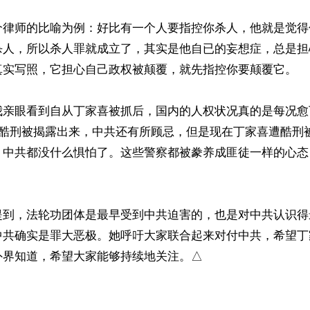
个律师的比喻为例：好比有一个人要指控你杀人，他就是觉得
杀人，所以杀人罪就成立了，其实是他自已的妄想症，总是担
真实写照，它担心自己政权被颠覆，就先指控你要颠覆它。

我亲眼看到自从丁家喜被抓后，国内的人权状况真的是每况愈
遭酷刑被揭露出来，中共还有所顾忌，但是现在丁家喜遭酷刑
，中共都没什么惧怕了。这些警察都被豢养成匪徒一样的心态
提到，法轮功团体是最早受到中共迫害的，也是对中共认识得
中共确实是罪大恶极。她呼吁大家联合起来对付中共，希望丁
外界知道，希望大家能够持续地关注。△
ww.renminbao.com/rmb/articles/2021/10/11/73323.html