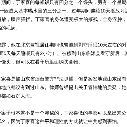
月期间，丁家喜的每顿饭只有四分之一个馒头，另有一个星期
及一般成人基本喝水量的三分之一。过年期间连续10天播放习
量播放，噪声骚扰。丁家喜的身体遭受极大的摧残，全身浮肿
的毛病。

露，他在北京监视居住期间也曾遭到剥夺睡眠10天左右的对
面5天每天睡眠只有2小时）。被移到山东临沭县看守所后，
馒头，但可以在看守所里面购买食物。

丁家喜是被山东省烟台警方非法抓捕，但是案发地跟山东没有
动地点都没有到过山东。律师曾经提出关于管辖地的质疑，她
都如石沉大海。

个案子根本就不是一个涉秘的，丁家喜做的事都可以拿出来公
罪名，因为丁家喜这种平和理性的方式就让中共感到害怕。
