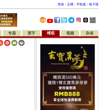
简体
-
正體
-
手机版
-
电子报
专题
寰宇
维权
视频
杂谈