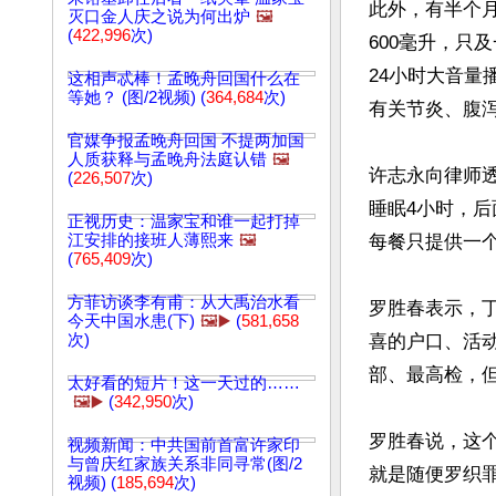
此外，有半个
灭口金人庆之说为何出炉
🖼️
(
422,996
次)
600毫升，只
24小时大音
这相声忒棒！孟晚舟回国什么在
等她？ (图/2视频) (
364,684
次)
有关节炎、腹泻
官媒争报孟晚舟回国 不提两加国
人质获释与孟晚舟法庭认错
🖼️
许志永向律师透
(
226,507
次)
睡眠4小时，后
正视历史：温家宝和谁一起打掉
江安排的接班人薄熙来
🖼️
每餐只提供一个
(
765,409
次)
方菲访谈李有甫：从大禹治水看
罗胜春表示，
今天中国水患(下)
🖼️▶️
(
581,658
次)
喜的户口、活
部、最高检，但
太好看的短片！这一天过的……
🖼️▶️
(
342,950
次)
罗胜春说，这
视频新闻：中共国前首富许家印
与曾庆红家族关系非同寻常(图/2
就是随便罗织
视频) (
185,694
次)