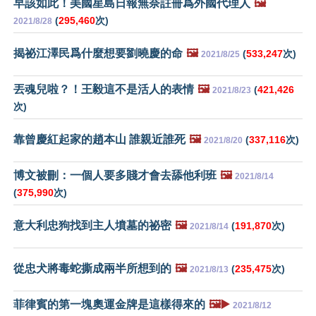
早該如此！美國星島日報無奈註冊爲外國代理人
🖼️
(
295,460
次)
2021/8/28
揭祕江澤民爲什麼想要劉曉慶的命
🖼️
(
533,247
次)
2021/8/25
丟魂兒啦？！王毅這不是活人的表情
🖼️
(
421,426
2021/8/23
次)
靠曾慶紅起家的趙本山 誰親近誰死
🖼️
(
337,116
次)
2021/8/20
博文被刪：一個人要多賤才會去舔他利班
🖼️
2021/8/14
(
375,990
次)
意大利忠狗找到主人墳墓的祕密
🖼️
(
191,870
次)
2021/8/14
從忠犬將毒蛇撕成兩半所想到的
🖼️
(
235,475
次)
2021/8/13
菲律賓的第一塊奧運金牌是這樣得來的
🖼️▶️
2021/8/12