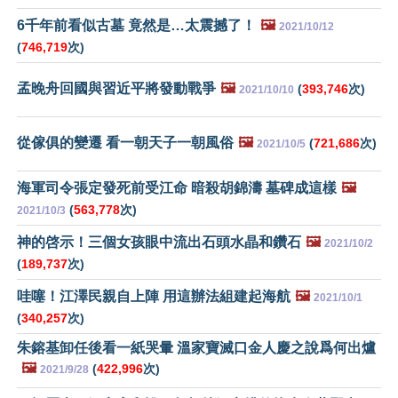
6千年前看似古墓 竟然是…太震撼了！
🖼️
2021/10/12
(
746,719
次)
孟晚舟回國與習近平將發動戰爭
🖼️
(
393,746
次)
2021/10/10
從傢俱的變遷 看一朝天子一朝風俗
🖼️
(
721,686
次)
2021/10/5
海軍司令張定發死前受江命 暗殺胡錦濤 墓碑成這樣
🖼️
(
563,778
次)
2021/10/3
神的啓示！三個女孩眼中流出石頭水晶和鑽石
🖼️
2021/10/2
(
189,737
次)
哇噻！江澤民親自上陣 用這辦法組建起海航
🖼️
2021/10/1
(
340,257
次)
朱鎔基卸任後看一紙哭暈 溫家寶滅口金人慶之說爲何出爐
🖼️
(
422,996
次)
2021/9/28