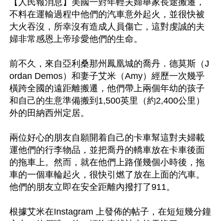
【人民報消息】美國一對年輕夫婦舉家長途搬遷，
不料在運輸過程中他們的汽車意外起火，並很快被
大火吞沒，所幸沒有造成人員傷亡，這對虔誠的夫
婦非常感恩上帝珍愛他們的生命。

前不久，來自亞利桑那州鳳凰城的喬丹．德莫斯（J
ordan Demos）和妻子艾米（Amy）經歷一次幾乎
橫跨全國的遠距離搬遷，他們帶上兩個年幼的孩子
和自己的生意準備搬到1,500英里（約2,400公里）
外的田納西州定居。

兩位好心的朋友自願開着自己的卡車幫這對夫婦載
運他們的行李物品，並把喬丹的轎車放在卡車後面
的拖車上。然而，就在他們上路僅幾個小時後，拖
車的一個車輪起火，很快引燃了放在上面的汽車。
他們的朋友立即在安全距離內撥打了911。

根據艾米在Instagram 上發佈的帖子，在短短幾分鐘