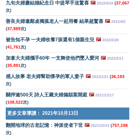
九旬夫婦慶結婚紀念日 中提琴手送驚喜
🖼️
(
37,067
2022/4/10
次)
善良夫婦邀鄰桌獨孤老人一起用餐 結果超驚喜
🖼️
2022/4/2
(
37,989
次)
被告知不孕 一夫婦收養7孩還有1個親生兒
🖼️
2022/2/28
(
41,761
次)
加拿大夫婦攜手60年 一支舞使他們墜入愛河
🖼️
2022/2/11
(
35,991
次)
感人故事 老夫婦幫助懷孕的軍人妻子
🖼️
(
36,193
2022/1/21
次)
關押逾500天 詩人王藏夫婦煽顛案開庭
🖼️
2021/12/17
(
108,522
次)
更多文章導讀：
2021年10月13日
翻開地球的古老記憶：神派使者下世
🖼️
(
757,198
2021/10/15
次)