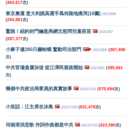
(
363,617
次)
東京奧運 意大利跳高選手爲何跪地痛哭(10圖)
2021/8/8
(
294,881
次)
驚跳！紐約封門鑰匙與網文怒問兒童疫苗
🖼️
2021/8/7
(
287,377
次)
小夥子逮260只癩蛤蟆 驚動司法部門
🖼️▶️
(
397,408
2021/8/6
次)
中共官場貪腐決堤 從江澤民當政開始
🖼️
(
395,581
2021/8/2
次)
幾個中共政治局要員的真實故事
🖼️
(
570,694
次)
2021/7/31
小笑話：江主席在冰島
🖼️
(
531,479
次)
2021/7/29
河南泄洪悲歌 作詞作曲都是中共
🖼️
(
323,580
次)
2021/7/26