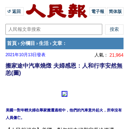
↺ 返回 
電子報
简体版
首頁
分欄目
生活
文章
›
›
›
：
2021年10月13日
發表
人氣：
21,964
搬家途中汽車燒燬 夫婦感恩：人和行李安然無
恙(圖)
美國一對年輕夫婦在舉家搬遷過程中，他們的汽車意外起火，所幸沒有