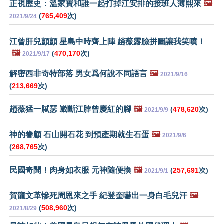
正視歷史：溫家寶和誰一起打掉江安排的接班人薄熙來
🖼️
(
765,409
次)
2021/9/24
江曾肝兒顫顫 星島中時齊上陣 趙薇露臉拼圖讓我笑噴！
🖼️
(
470,170
次)
2021/9/17
解密西非奇特部落 男女爲何說不同語言
🖼️
2021/9/16
(
213,669
次)
趙薇猛一脦瑟 崴斷江脖曾慶紅的腳
🖼️
(
478,620
次)
2021/9/9
神的眷顧 石山開石花 到預產期就生石蛋
🖼️
2021/9/6
(
268,765
次)
民國奇聞！肉身如衣服 元神隨便換
🖼️
(
257,691
次)
2021/9/1
賀龍文革慘死周恩來之手 紀登奎嚇出一身白毛兒汗
🖼️
(
508,960
次)
2021/8/29