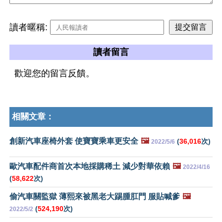
讀者暱稱:
讀者留言
歡迎您的留言反饋。
相關文章：
創新汽車座椅外套 使寶寶乘車更安全
🖼️
(
36,016
次)
2022/5/6
歐汽車配件商首次本地採購稀土 減少對華依賴
🖼️
2022/4/16
(
58,622
次)
偷汽車關監獄 薄熙來被黑老大踢腫肛門 服貼喊爹
🖼️
(
524,190
次)
2022/5/2