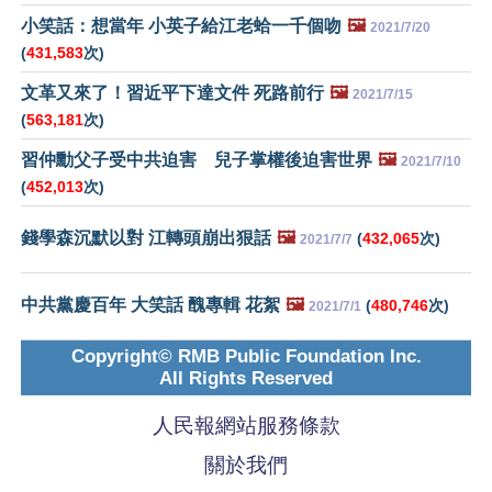
小笑話：想當年 小英子給江老蛤一千個吻
🖼️
2021/7/20
(
431,583
次)
文革又來了！習近平下達文件 死路前行
🖼️
2021/7/15
(
563,181
次)
習仲勳父子受中共迫害 兒子掌權後迫害世界
🖼️
2021/7/10
(
452,013
次)
錢學森沉默以對 江轉頭崩出狠話
🖼️
(
432,065
次)
2021/7/7
中共黨慶百年 大笑話 醜專輯 花絮
🖼️
(
480,746
次)
2021/7/1
Copyright© RMB Public Foundation Inc.
All Rights Reserved
人民報網站服務條款
關於我們