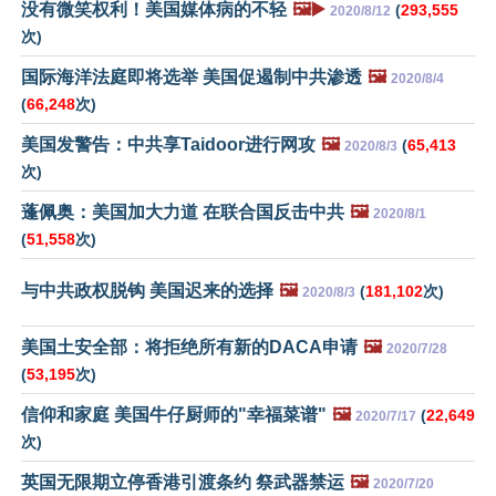
没有微笑权利！美国媒体病的不轻
🖼️▶️
(
293,555
2020/8/12
次)
国际海洋法庭即将选举 美国促遏制中共渗透
🖼️
2020/8/4
(
66,248
次)
美国发警告：中共享Taidoor进行网攻
🖼️
(
65,413
2020/8/3
次)
蓬佩奥：美国加大力道 在联合国反击中共
🖼️
2020/8/1
(
51,558
次)
与中共政权脱钩 美国迟来的选择
🖼️
(
181,102
次)
2020/8/3
美国土安全部：将拒绝所有新的DACA申请
🖼️
2020/7/28
(
53,195
次)
信仰和家庭 美国牛仔厨师的"幸福菜谱"
🖼️
(
22,649
2020/7/17
次)
英国无限期立停香港引渡条约 祭武器禁运
🖼️
2020/7/20