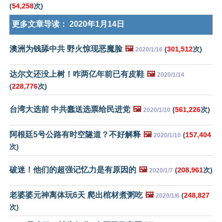
(
54,258
次)
更多文章导读：
2020年1月14日
澳洲为钱舔中共 野火惊现恶魔脸
🖼️
(
301,512
次)
2020/1/16
达尔文还没上树！咋两亿年前已有皮鞋
🖼️
2020/1/14
(
228,776
次)
台湾大选前 中共蠢送选票给民进党
🖼️
(
561,226
次)
2020/1/10
阿根廷5号公路有时空隧道？不好解释
🖼️
(
157,404
2020/1/10
次)
破迷！他们的超强记忆力是有原因的
🖼️
(
208,961
次)
2020/1/7
老婆婆元神离体玩6天 爬出棺材煮粥吃
🖼️
(
248,827
2020/1/6
次)