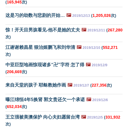
(
165,945
次)
这是习的劫数与悲剧的开始…
🖼️
(
1,205,026
次)
2019/12/13
惊！开天目男孩看见-他不是她的丈夫
🖼️
(
267,280
2019/12/11
次)
江谢谢赖昌星 狠治姬鹏飞和刘华清
🖼️
(
552,271
2019/12/10
次)
中亚巨型地画惊现诸多“卍”字符 怎了得
🖼️
2019/12/9
(
206,669
次)
来自天堂的孩子 耶稣教她作画
🖼️
(
227,356
次)
2019/12/7
曝江绵恒4年5换肾 郭文贵还欠一个承诺
🖼️
2019/12/6
(
652,034
次)
王立强被美澳保护 向心夫妇愿留台湾
🖼️
(
331,932
2019/12/5
次)