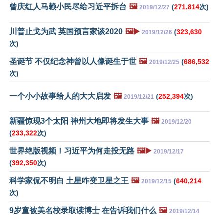
曾庆红人马赖小民尽给习近平拆台
🖼️
(
271,814
次)
2019/12/27
川普止戈为武 英国预言家谈2020
🖼️▶️
(
323,630
2019/12/26
次)
圣诞节 不仅纪念神曾以人像诞生于世
🖼️
(
686,532
2019/12/25
次)
一个小小故事给人的大大启发
🖼️
(
252,394
次)
2019/12/21
新疆惊现3个太阳 神州大地即将发生大事
🖼️
2019/12/20
(
233,322
次)
世界绝版视频！习近平为何走投无路
🖼️▶️
2019/12/17
(
392,350
次)
科学家侃不明白 土星咋变卫星之王
🖼️
(
640,214
2019/12/15
次)
9岁童被美名校录取读博士 在告诉我们什么
🖼️
2019/12/14