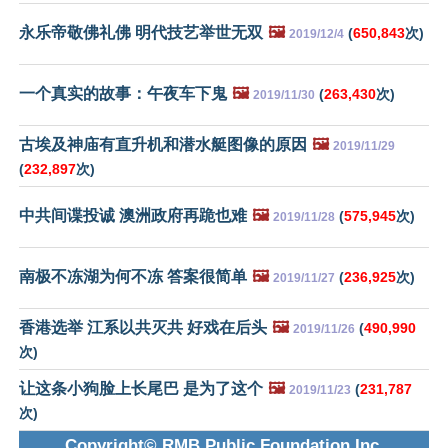
永乐帝敬佛礼佛 明代技艺举世无双
🖼️
(
650,843
次)
2019/12/4
一个真实的故事：午夜车下鬼
🖼️
(
263,430
次)
2019/11/30
古埃及神庙有直升机和潜水艇图像的原因
🖼️
2019/11/29
(
232,897
次)
中共间谍投诚 澳洲政府再跪也难
🖼️
(
575,945
次)
2019/11/28
南极不冻湖为何不冻 答案很简单
🖼️
(
236,925
次)
2019/11/27
香港选举 江系以共灭共 好戏在后头
🖼️
(
490,990
2019/11/26
次)
让这条小狗脸上长尾巴 是为了这个
🖼️
(
231,787
2019/11/23
次)
Copyright© RMB Public Foundation Inc.