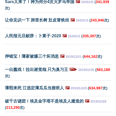
Sars又来了！神为何分4次灭罗马帝国
🖼️
(
341,939
2020/1/5
次)
让你见识一下 肺里长树 肚皮冒铁丝
🖼️
(
243,946
次)
2020/1/3
人民报元旦献辞：卜算子·2020
🖼️
(
335,397
次)
2020/1/1
押错宝！薄家被爆三个坏消息
🖼️
(
644,162
次)
2019/12/31
一出蠢戏！拉出谢觉哉 只为臭习王
🖼️▶️
(
563,188
2019/12/30
次)
薄熙来死 江选定薄瓜瓜当接班人
🖼️
(
634,987
次)
2019/12/29
破千古谜团！埃及金字塔不是埃及人建造的
🖼️
2019/12/28
(
213,290
次)