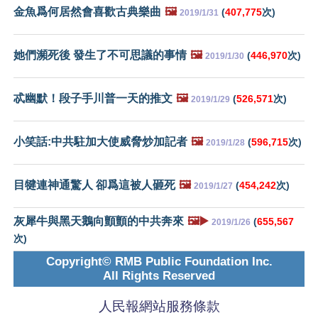
金魚爲何居然會喜歡古典樂曲
🖼️
(
407,775
次)
2019/1/31
她們瀕死後 發生了不可思議的事情
🖼️
(
446,970
次)
2019/1/30
忒幽默！段子手川普一天的推文
🖼️
(
526,571
次)
2019/1/29
小笑話:中共駐加大使威脅炒加記者
🖼️
(
596,715
次)
2019/1/28
目犍連神通驚人 卻爲這被人砸死
🖼️
(
454,242
次)
2019/1/27
灰犀牛與黑天鵝向顫顫的中共奔來
🖼️▶️
(
655,567
2019/1/26
次)
Copyright© RMB Public Foundation Inc.
All Rights Reserved
人民報網站服務條款