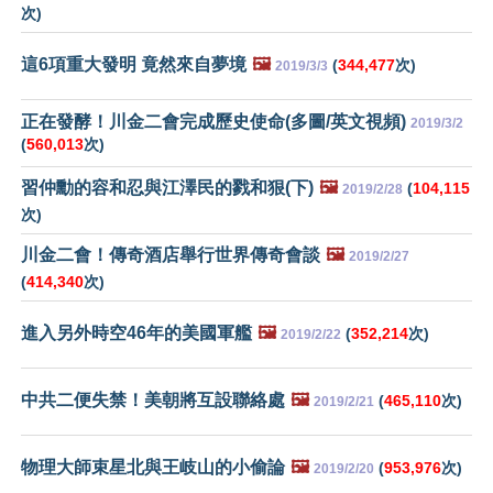
次)
這6項重大發明 竟然來自夢境
🖼️
(
344,477
次)
2019/3/3
正在發酵！川金二會完成歷史使命(多圖/英文視頻)
2019/3/2
(
560,013
次)
習仲勳的容和忍與江澤民的戮和狠(下)
🖼️
(
104,115
2019/2/28
次)
川金二會！傳奇酒店舉行世界傳奇會談
🖼️
2019/2/27
(
414,340
次)
進入另外時空46年的美國軍艦
🖼️
(
352,214
次)
2019/2/22
中共二便失禁！美朝將互設聯絡處
🖼️
(
465,110
次)
2019/2/21
物理大師束星北與王岐山的小偷論
🖼️
(
953,976
次)
2019/2/20