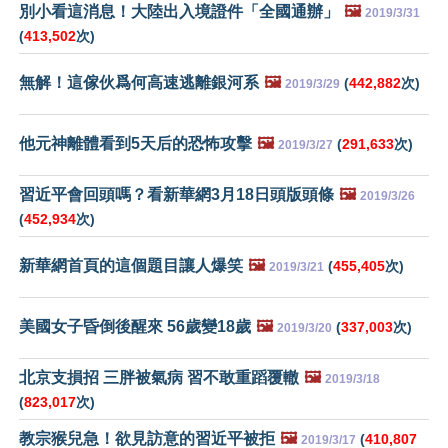
別小看這消息！大陸出入境證件「全國通辦」
🖼️
2019/3/31
(
413,502
次)
無解！這傢伙爲何高速逃離銀河系
🖼️
(
442,882
次)
2019/3/29
他元神離體看到5天后的恐怖攻擊
🖼️
(
291,633
次)
2019/3/27
習近平會回頭嗎？看新華網3月18日頭版頭條
🖼️
2019/3/26
(
452,934
次)
新華網首頁的這個題目讓人爆笑
🖼️
(
455,405
次)
2019/3/21
美國女子昏倒後醒來 56歲變18歲
🖼️
(
337,003
次)
2019/3/20
北京支損招 三胖被氣病 習不敢重蹈覆轍
🖼️
2019/3/18
(
823,017
次)
教宗猴兒急！欲見訪意的習近平被拒
🖼️
(
410,807
2019/3/17