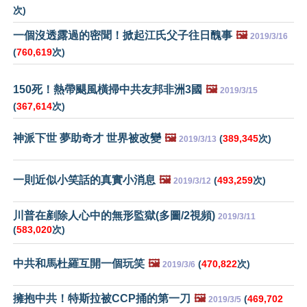
次)
一個沒透露過的密聞！掀起江氏父子往日醜事
🖼️
2019/3/16
(
760,619
次)
150死！熱帶颶風橫掃中共友邦非洲3國
🖼️
2019/3/15
(
367,614
次)
神派下世 夢助奇才 世界被改變
🖼️
(
389,345
次)
2019/3/13
一則近似小笑話的真實小消息
🖼️
(
493,259
次)
2019/3/12
川普在剷除人心中的無形監獄(多圖/2視頻)
2019/3/11
(
583,020
次)
中共和馬杜羅互開一個玩笑
🖼️
(
470,822
次)
2019/3/6
擁抱中共！特斯拉被CCP捅的第一刀
🖼️
(
469,702
2019/3/5