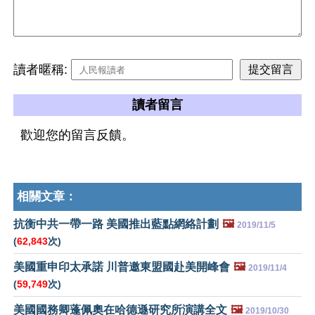
讀者暱稱:
讀者留言
歡迎您的留言反饋。
相關文章：
抗衡中共一帶一路 美國推出藍點網絡計劃
🖼️
2019/11/5
(
62,843
次)
美國重申印太承諾 川普邀東盟國赴美開峰會
🖼️
2019/11/4
(
59,749
次)
美國國務卿蓬佩奧在哈德遜研究所演講全文
🖼️
2019/10/30