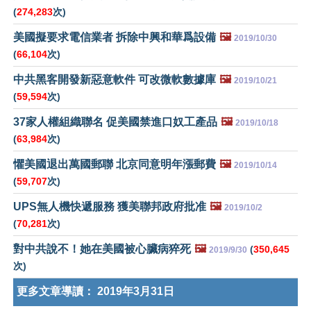
(
274,283
次)
美國擬要求電信業者 拆除中興和華爲設備
🖼️
2019/10/30
(
66,104
次)
中共黑客開發新惡意軟件 可改微軟數據庫
🖼️
2019/10/21
(
59,594
次)
37家人權組織聯名 促美國禁進口奴工產品
🖼️
2019/10/18
(
63,984
次)
懼美國退出萬國郵聯 北京同意明年漲郵費
🖼️
2019/10/14
(
59,707
次)
UPS無人機快遞服務 獲美聯邦政府批准
🖼️
2019/10/2
(
70,281
次)
對中共說不！她在美國被心臟病猝死
🖼️
(
350,645
2019/9/30
次)
更多文章導讀：
2019年3月31日