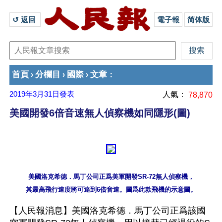
↺ 返回 
電子報
简体版
首頁
分欄目
國際
文章
›
›
›
：
2019年3月31日
發表
人氣：
78,870
美國開發6倍音速無人偵察機如同隱形(圖)
美國洛克希德．馬丁公司正爲美軍開發SR-72無人偵察機，

【人民報消息】美國洛克希德．馬丁公司正爲該國