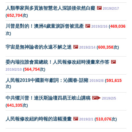
人類學家與多貢族智慧老人深談後依然白癡
🖼️
2019/2/17
(
652,704
次)
川普是對的！澳洲4歲童淚訴曾被流產
🖼️
(
469,036
2019/2/16
次)
宇宙是無神論者的永遠不解之迷
🖼️
(
600,358
次)
2019/2/14
委內瑞拉誰會當總統！人民報修改紐時漫畫來作答
🖼️
(
564,754
次)
2019/2/10
人民報2019中國新年獻詞：沁園春·話豬
(
591,615
2019/2/8
次)
中共懼川普！達沃斯論壇四易王岐山講稿
🖼️▶️
2019/2/5
(
641,335
次)
人民報修改紐約時報的這幅漫畫
🖼️
(
510,076
次)
2019/2/1