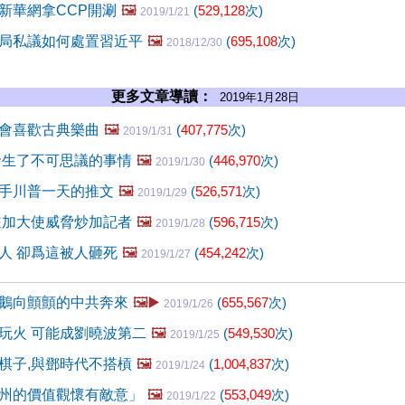
新華網拿CCP開涮
🖼️
(
529,128
次)
2019/1/21
局私議如何處置習近平
🖼️
(
695,108
次)
2018/12/30
更多文章導讀：
2019年1月28日
會喜歡古典樂曲
🖼️
(
407,775
次)
2019/1/31
發生了不可思議的事情
🖼️
(
446,970
次)
2019/1/30
手川普一天的推文
🖼️
(
526,571
次)
2019/1/29
駐加大使威脅炒加記者
🖼️
(
596,715
次)
2019/1/28
人 卻爲這被人砸死
🖼️
(
454,242
次)
2019/1/27
鵝向顫顫的中共奔來
🖼️▶️
(
655,567
次)
2019/1/26
玩火 可能成劉曉波第二
🖼️
(
549,530
次)
2019/1/25
棋子,與鄧時代不搭槓
🖼️
(
1,004,837
次)
2019/1/24
州的價值觀懷有敵意」
🖼️
(
553,049
次)
2019/1/22