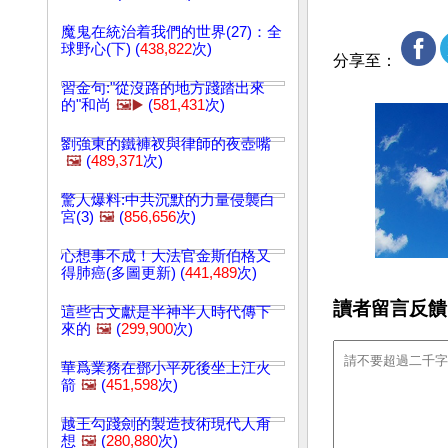
魔鬼在統治着我們的世界(27)：全
球野心(下) (
438,822
次)
分享至：
習金句:"從沒路的地方踐踏出來
的"和尚
🖼️▶️
(
581,431
次)
劉強東的鐵褲衩與律師的夜壺嘴
🖼️
(
489,371
次)
驚人爆料:中共沉默的力量侵襲白
宮(3)
🖼️
(
856,656
次)
心想事不成！大法官金斯伯格又
得肺癌(多圖更新) (
441,489
次)
讀者留言反饋
這些古文獻是半神半人時代傳下
來的
🖼️
(
299,900
次)
華爲業務在鄧小平死後坐上江火
箭
🖼️
(
451,598
次)
越王勾踐劍的製造技術現代人甭
想
🖼️
(
280,880
次)