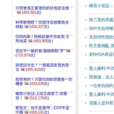
權當小笑話：
川習會真正要達到的目地是這個
🖼️
(
493,961
次)
除三害的周處
科學家懵瞪！印度洋這個羣島在
移動
🖼️
(
434,227
次)
與中共合同曝
G20內幕！阿根廷被中共收買 立
支持同性戀的
馬地震
🖼️
(
463,905
次)
民主黨搗亂 
習近平一臉奸相 擬鑲兩顆"牙"
🖼️
若NASA再
(
710,974
次)
前世話今生！一個風流富貴的美
驚人爆料:中共
女
🖼️
(
395,415
次)
照着做，沒人
前世有約！川普G20給習最後一次
機會
🖼️
(
420,535
次)
一位來自紐約
權當小笑話:上頭又佈置了,得重
驚人爆料:中共
視！
🖼️
(
512,176
次)
克隆人是外星
蔡英文，你不是臺灣，CCP不是
中國
🖼️
(
450,141
次)