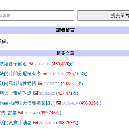
讀者留言
反饋。
相關文章
波給孫子起名
🖼️
(
460,489
次)
2019/8/19
婊的時間分配極有序
🖼️
(
395,164
次)
2019/7/20
紅向羅幹請教絕招
🖼️
(
402,611
次)
2019/6/28
豬與上帝的對話
🖼️
(
427,471
次)
2019/5/22
康給意總理天價離婚支招兒
🖼️
(
498,315
次)
2019/4/16
"秀"古董
🖼️
(
399,746
次)
2019/4/2
話的真實小消息
🖼️
(
493,259
次)
2019/3/12