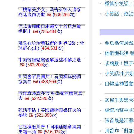
權當小笑話：
「樓蘭美少女」爲告訴後人這慘
小笑話：政治
烈迷底而現世
🖼️
(
506,266
次)
厄瓜多爾跟日本繩文土器居然能
搭擱上
🖼️
(
235,494
次)
金魚爲何居然
魔鬼在統治着我們的世界(26)：全
球野心(上) (
454,531
次)
她們瀕死後 
牛頓輕輕鬆鬆破解這些不解之迷
忒幽默！段子
🖼️
(
563,200
次)
小笑話:中共
川習會罕見圖片！看習梯隊變調
協奏曲
🖼️
(
483,964
次)
目犍連神通驚
假作真時真亦假 科學家的膽兒真
大
🖼️
(
522,526
次)
灰犀牛與黑天
死活不悋！美國寵物靈媒紅火的
楊恆均幫中共
祕訣
🖼️
(
321,993
次)
張首晟是江家
習這樣瞅川普！阿根廷勳章揭開
川普咋「對加
黑箱一角
🖼️
(
516,332
次)