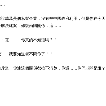
…

非說華爲是個私營企業，沒有被中國政府利用，但是你在今天
解決此案，修復兩國關係，這……

：這……，你真的不知道嗎？！

）：我要知道就不問你了！！

斥道：你連這個關係都搞不清楚，你還……你們老闆是誰？！
）
ww.renminbao.com/rmb/articles/2019/1/28/68604b.html