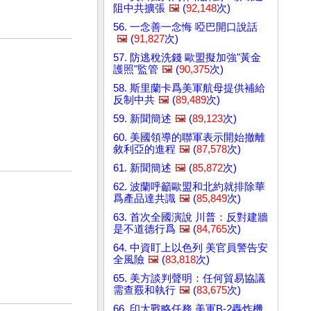
阻中共擴張
🖼️
(
92,148
次)
56. 一念善一念悔 啞巴開口說話
🖼️
(
91,827
次)
57. 防逃稅洗錢 歐盟擬加強"黃金
護照"監管
🖼️
(
90,375
次)
58. 斯里蘭卡爲美軍航母提供補給
反制中共
🖼️
(
89,489
次)
59. 新聞簡述
🖼️
(
89,123
次)
60. 美國領導的聯軍表示開始撤離
敘利亞的進程
🖼️
(
87,578
次)
61. 新聞簡述
🖼️
(
85,872
次)
62. 波蘭呼籲歐盟和北約就排除華
爲產品達共識
🖼️
(
85,849
次)
63. 首次全國演說 川普：反對建牆
是不道德行爲
🖼️
(
84,765
次)
64. 中資盯上以色列 美官員警告安
全風險
🖼️
(
83,818
次)
65. 美方談判聲明：任何貿易協議
需查覈和執行
🖼️
(
83,675
次)
66. 印太戰略任務 美軍B-2轟炸機