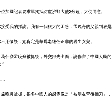
位加國記者要求單獨採訪盧沙野大使3分鐘，大使同意。

你接受我的採訪。我有一個很大的困惑，孟晚舟的父親到底是誰
你不用懷疑，她肯定是華爲老總任正非的親生女兒。

，爲什麼孟晚舟被抓後，外交部先出面，說傷害了中國人民的
？

 

，孟晚舟被抓，很多中國人的感覺像是「被朋友背後捅刀」，