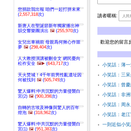
您捐款我出報 咱們一起打拼未來
(
2,557,318
次)
讀者暱稱:
新唐人在聖誕節新年獨家播出神
韻交響樂團演出
🖼️
(
255,970
次)
歡迎您的留言
女兒出車禍前 母親爲何揪心作噩
夢
🖼️
(
298,404
次)
人大教授演講被刪全文 網民憂向
松祚安全
🖼️▶️
(
643,717
次)
小笑話：薄一
小笑話：三呆
天火焚城！4千年前男性亂遺址因
何被找到
🖼️
(
505,749
次)
小笑話：曾慶
驚人爆料:中共沉默的力量侵襲白
小笑話：非洲
宮(2)
🖼️
(
900,398
次)
小笑話：周永
自轉的古埃及神像與驚人的百年
燈泡
🖼️
(
318,962
次)
小笑話：老江
驚人爆料:中共沉默的力量侵襲白
一則近似小笑
宮(1)
🖼️
(
951,383
次)