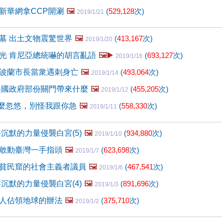
新華網拿CCP開涮
🖼️
(
529,128
次)
2019/1/21
墓 出土文物震驚世界
🖼️
(
413,167
次)
2019/1/20
光 肯尼亞總統嚇的胡言亂語
🖼️▶️
(
693,127
次)
2019/1/16
波蘭市長當衆遇刺身亡
🖼️
(
493,064
次)
2019/1/14
美國政府部份關門帶來什麼
🖼️
(
455,205
次)
2019/1/12
這麼忽悠，別怪我跟你急
🖼️
(
558,330
次)
2019/1/11
沉默的力量侵襲白宮(5)
🖼️
(
934,880
次)
2019/1/10
敢動臺灣一手指頭
🖼️
(
623,698
次)
2019/1/7
貧民窟的社會主義者議員
🖼️
(
467,541
次)
2019/1/6
沉默的力量侵襲白宮(4)
🖼️
(
891,696
次)
2019/1/3
人佔領地球的辦法
🖼️
(
375,710
次)
2019/1/2