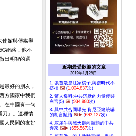
大使館與傳媒舉
5G網絡，他不
做出明智的選
近期最受歡迎的文章
2019年1月28日
1. 張首晟是江家棋子,與鄧時代不
是最好的朋友，
搭槓
🖼️
(
1,004,837
次)
西方國家中我們
2. 驚人爆料:中共沉默的力量侵襲
白宮(5)
🖼️
(
934,880
次)
。在中國有一句
3. 與中共合同曝光 肯尼亞總統嚇
捅刀』。這種情
的胡言亂語
🖼️▶️
(
693,127
次)
國人民間的友好
4. 灰犀牛與黑天鵝向顫顫的中共
奔來
🖼️▶️
(
655,567
次)