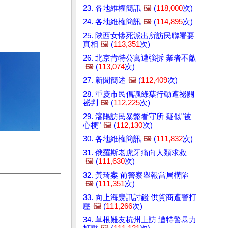
23. 各地維權簡訊
🖼️
(
118,000
次)
24. 各地維權簡訊
🖼️
(
114,895
次)
25. 陜西女慘死派出所訪民聯署要
真相
🖼️
(
113,351
次)
26. 北京肯特公寓遭強拆 業者不敵
🖼️
(
113,074
次)
27. 新聞簡述
🖼️
(
112,409
次)
28. 重慶市民倡議綠葉行動遭祕關
祕判
🖼️
(
112,225
次)
29. 瀋陽訪民暴斃看守所 疑似"被
心梗"
🖼️
(
112,130
次)
30. 各地維權簡訊
🖼️
(
111,832
次)
31. 俄羅斯老虎牙痛向人類求救
🖼️
(
111,630
次)
32. 黃琦案 前警察舉報當局構陷
🖼️
(
111,351
次)
33. 向上海裴訊討錢 供貨商遭警打
壓
🖼️
(
111,266
次)
34. 草根難友杭州上訪 遭特警暴力