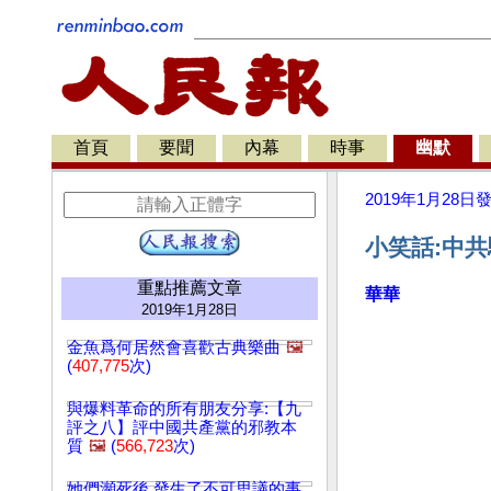
首頁
要聞
內幕
時事
幽默
2019年1月28日
小笑話:中共
重點推薦文章
華華
2019年1月28日
金魚爲何居然會喜歡古典樂曲
🖼️
(
407,775
次)
與爆料革命的所有朋友分享:【九
評之八】評中國共產黨的邪教本
質
🖼️
(
566,723
次)
她們瀕死後 發生了不可思議的事