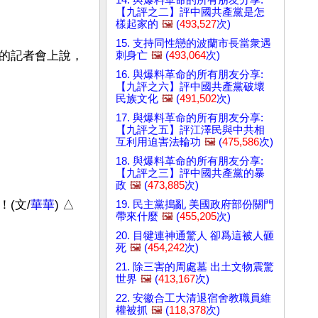
【九評之二】評中國共產黨是怎
樣起家的
🖼️
(
493,527
次)
15. 支持同性戀的波蘭市長當衆遇
的記者會上說，
刺身亡
🖼️
(
493,064
次)
16. 與爆料革命的所有朋友分享:
【九評之六】評中國共產黨破壞
民族文化
🖼️
(
491,502
次)
17. 與爆料革命的所有朋友分享:
【九評之五】評江澤民與中共相
互利用迫害法輪功
🖼️
(
475,586
次)
18. 與爆料革命的所有朋友分享:
【九評之三】評中國共產黨的暴
政
🖼️
(
473,885
次)
(文/
華華
) △ 

19. 民主黨搗亂 美國政府部份關門
帶來什麼
🖼️
(
455,205
次)
20. 目犍連神通驚人 卻爲這被人砸
死
🖼️
(
454,242
次)
21. 除三害的周處墓 出土文物震驚
世界
🖼️
(
413,167
次)
22. 安徽合工大清退宿舍教職員維
權被抓
🖼️
(
118,378
次)