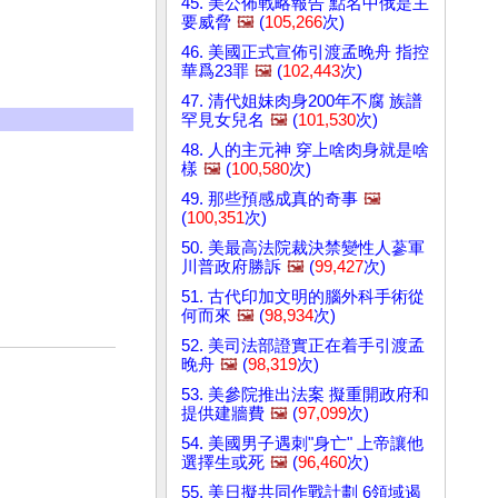
45. 美公佈戰略報告 點名中俄是主
要威脅
🖼️
(
105,266
次)
46. 美國正式宣佈引渡孟晚舟 指控
華爲23罪
🖼️
(
102,443
次)
47. 清代姐妹肉身200年不腐 族譜
罕見女兒名
🖼️
(
101,530
次)
48. 人的主元神 穿上啥肉身就是啥
樣
🖼️
(
100,580
次)
49. 那些預感成真的奇事
🖼️
(
100,351
次)
50. 美最高法院裁決禁變性人蔘軍
川普政府勝訴
🖼️
(
99,427
次)
51. 古代印加文明的腦外科手術從
何而來
🖼️
(
98,934
次)
52. 美司法部證實正在着手引渡孟
晚舟
🖼️
(
98,319
次)
53. 美參院推出法案 擬重開政府和
提供建牆費
🖼️
(
97,099
次)
54. 美國男子遇刺"身亡" 上帝讓他
選擇生或死
🖼️
(
96,460
次)
55. 美日擬共同作戰計劃 6領域遏