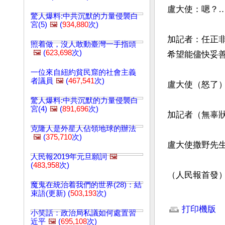
盧大使：嗯？…
驚人爆料:中共沉默的力量侵襲白
宮(5)
🖼️
(
934,880
次)
加記者：任正
照着做，沒人敢動臺灣一手指頭
🖼️
(
623,698
次)
希望能儘快妥善
一位來自紐約貧民窟的社會主義
者議員
🖼️
(
467,541
次)
盧大使（怒了）
驚人爆料:中共沉默的力量侵襲白
宮(4)
🖼️
(
891,696
次)
加記者（無辜狀
克隆人是外星人佔領地球的辦法
🖼️
(
375,710
次)
盧大使撒野先生
人民報2019年元旦願詞
🖼️
(
483,958
次)
（人民報首發
魔鬼在統治着我們的世界(28)：結
束語(更新) (
503,193
次)
文章網址: http://w
打印機版
小笑話：政治局私議如何處置習
近平
🖼️
(
695,108
次)