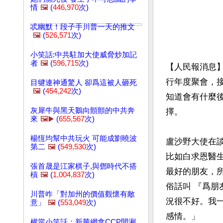
情
🖼️
(
446,970
次)
忒幽默！段子手川普一天的推文
🖼️
(
526,571
次)
小笑話:中共駐加大使威脅炒加記
者
🖼️
(
596,715
次)
【人民報消息】
行年度聚會，
目犍連神通驚人 卻爲這被人砸死
🖼️
(
454,242
次)
知道會有什麼
灰犀牛與黑天鵝向顫顫的中共奔
擇。

來
🖼️▶️
(
655,567
次)
楊恆均幫中共玩火 可能成劉曉波
盧沙野大使在
第二
🖼️
(
549,530
次)
比如白求恩醫
張首晟是江家棋子,與鄧時代不搭
最好的朋友，
槓
🖼️
(
1,004,837
次)
俗話叫 『爲朋
川普咋「對加州的價值觀懷有敵
況很不好。我
意」
🖼️
(
553,049
次)
感情。」

權當小笑話：新華網拿CCP開涮