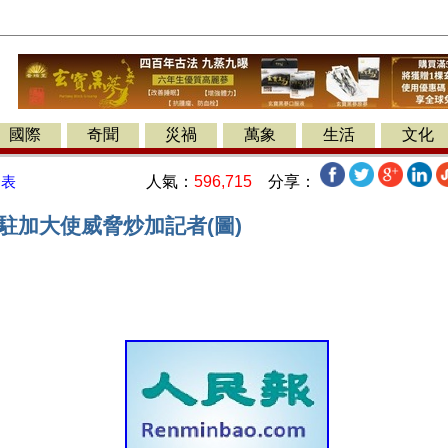
國際
奇聞
災禍
萬象
生活
文化
人氣：
596,715
分享：
發表
駐加大使威脅炒加記者(圖)