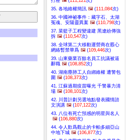
打壓
🖼️
(
111,121
次)
35. 各地維權簡訊
🖼️
(
111,084
次)
36. 中國神祕事件：藏字石、太湖
冤魂、安陽靈異案
🖼️
(
110,798
次)
37. 菜籃子工程變違建 黑遼紛傳強
拆
🖼️
(
110,547
次)
38. 全球第二大移動運營商在覈心
網絡暫禁華爲
🖼️
(
109,446
次)
39. 山東藥業百餘名員工抗議被逼
辭職
🖼️
(
108,852
次)
40. 湖南塵肺工人自綁維權 遭警包
圍
🖼️
(
108,373
次)
41. 江蘇過期疫苗曝光 千警暴力清
場
🖼️
(
108,101
次)
42. 川普計劃另選地點發表國情諮
文演講
🖼️
(
107,122
次)
43. 八位有死亡預感的明星與名人
🖼️
(
106,880
次)
44. 令人歎爲觀止的卡帕多細亞山
中地下城
🖼️
(
106,877
次)