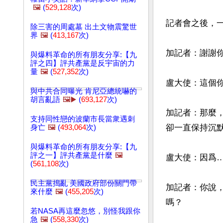
🖼️
(
529,128
次)
記者會之後，一
除三害的周處墓 出土文物震驚世
界
🖼️
(
413,167
次)
加記者：謝謝
與爆料革命的所有朋友分享:【九
評之四】評共產黨是反宇宙的力
量
🖼️
(
527,352
次)
盧大使：這個
與中共合同曝光 肯尼亞總統嚇的
胡言亂語
🖼️▶️
(
693,127
次)
加記者：那麼
支持同性戀的波蘭市長當衆遇刺
卻一直保持沉默
身亡
🖼️
(
493,064
次)
與爆料革命的所有朋友分享:【九
評之一】評共產黨是什麼
🖼️
盧大使：因爲……
(
561,108
次)
民主黨搗亂 美國政府部份關門帶
加記者：你說
來什麼
🖼️
(
455,205
次)
嗎？

若NASA再這麼忽悠，別怪我跟你
急
🖼️
(
558,330
次)