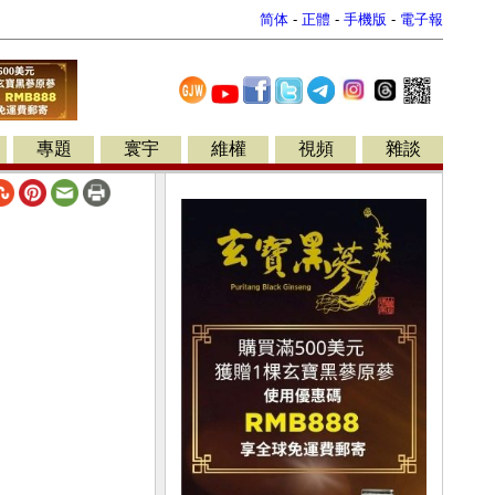
简体
-
正體
-
手機版
-
電子報
專題
寰宇
維權
視頻
雜談