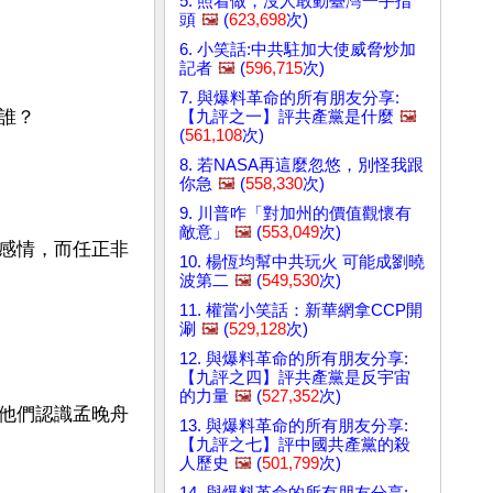
5. 照着做，沒人敢動臺灣一手指
頭
🖼️
(
623,698
次)
6. 小笑話:中共駐加大使威脅炒加
記者
🖼️
(
596,715
次)
7. 與爆料革命的所有朋友分享:
？

【九評之一】評共產黨是什麼
🖼️
(
561,108
次)
8. 若NASA再這麼忽悠，別怪我跟
你急
🖼️
(
558,330
次)
9. 川普咋「對加州的價值觀懷有
敵意」
🖼️
(
553,049
次)
感情，而任正非
10. 楊恆均幫中共玩火 可能成劉曉
波第二
🖼️
(
549,530
次)
11. 權當小笑話：新華網拿CCP開
涮
🖼️
(
529,128
次)
12. 與爆料革命的所有朋友分享:
【九評之四】評共產黨是反宇宙
的力量
🖼️
(
527,352
次)
他們認識孟晚舟
13. 與爆料革命的所有朋友分享:
【九評之七】評中國共產黨的殺
人歷史
🖼️
(
501,799
次)
14. 與爆料革命的所有朋友分享: