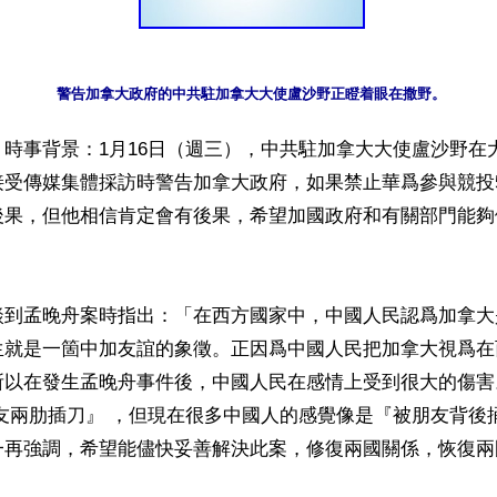
警告加拿大政府的中共駐加拿大大使盧沙野正瞪着眼在撒野。
時事背景：1月16日（週三），中共駐加拿大大使盧沙野在
接受傳媒集體採訪時警告加拿大政府，如果禁止華爲參與競投
後果，但他相信肯定會有後果，希望加國政府和有關部門能夠
談到孟晚舟案時指出：「在西方國家中，中國人民認爲加拿大
生就是一箇中加友誼的象徵。正因爲中國人民把加拿大視爲在
所以在發生孟晚舟事件後，中國人民在感情上受到很大的傷害
友兩肋插刀』 ，但現在很多中國人的感覺像是『被朋友背後
一再強調，希望能儘快妥善解決此案，修復兩國關係，恢復兩