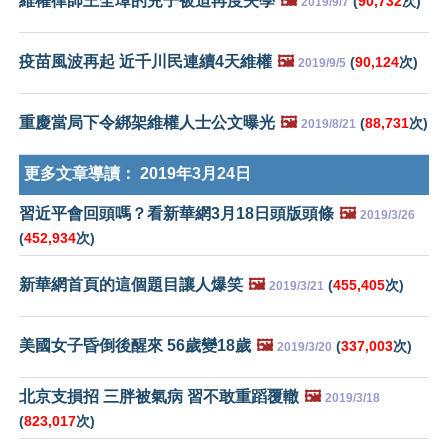
維權律師王全璋的兒子被迫再度失學
🖼️
(
90,732
次)
2019/9/7
疫苗風波再起 近千川民連續4天維權
🖼️
(
90,124
次)
2019/9/5
重慶當局下令綁架維權人士公文曝光
🖼️
(
88,731
次)
2019/8/21
更多文章導讀：
2019年3月24日
習近平會回頭嗎？看新華網3月18日頭版頭條
🖼️
2019/3/26
(
452,934
次)
新華網首頁的這個題目讓人爆笑
🖼️
(
455,405
次)
2019/3/21
美國女子昏倒後醒來 56歲變18歲
🖼️
(
337,003
次)
2019/3/20
北京支損招 三胖被氣病 習不敢重蹈覆轍
🖼️
2019/3/18
(
823,017
次)