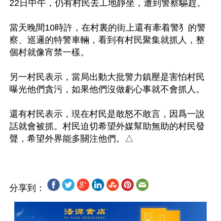
22日中午，仍有村民去工地靜坐，遭到警察驅趕。

當天晚間10時許，在村裏的街上還有牽着警犭的警
察、巡邏的特警車輛，看到有村民聚集就抓人，整
個村就像宵禁一樣。

另一村民表示，當局出動大批警力鎮壓是害怕村民
曝光他們貪污，如果他們沒做虧心事就不會抓人。

還有村民表示，現在村民是敢怒不敢言，因爲一說
話就會被抓。村民迫切希望外媒幫助無助的村民發
分享到：