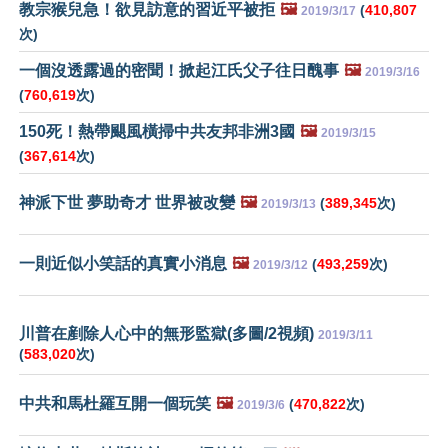
教宗猴兒急！欲見訪意的習近平被拒
🖼️
(
410,807
2019/3/17
次)
一個沒透露過的密聞！掀起江氏父子往日醜事
🖼️
2019/3/16
(
760,619
次)
150死！熱帶颶風橫掃中共友邦非洲3國
🖼️
2019/3/15
(
367,614
次)
神派下世 夢助奇才 世界被改變
🖼️
(
389,345
次)
2019/3/13
一則近似小笑話的真實小消息
🖼️
(
493,259
次)
2019/3/12
川普在剷除人心中的無形監獄(多圖/2視頻)
2019/3/11
(
583,020
次)
中共和馬杜羅互開一個玩笑
🖼️
(
470,822
次)
2019/3/6