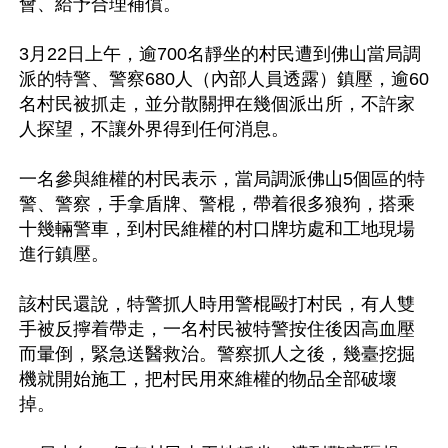
會、給予合理補償。

3月22日上午，逾700名靜坐的村民遭到佛山當局調
派的特警、警察680人（內部人員透露）鎮壓，逾60
名村民被抓走，並分散關押在幾個派出所，不許家
人探望，不讓外界得到任何消息。

一名參與維權的村民表示，當局調派佛山5個區的特
警、警察，手拿盾牌、警棍，帶着很多狼狗，搭乘
十幾輛警車，到村民維權的村口牌坊處和工地現場
進行鎮壓。

該村民還說，特警抓人時用警棍毆打村民，有人雙
手被反擰着帶走，一名村民被特警按住後因高血壓
而暈倒，緊急送醫救治。警察抓人之後，幾臺挖掘
機就開始施工，把村民用來維權的物品全部破壞
掉。
