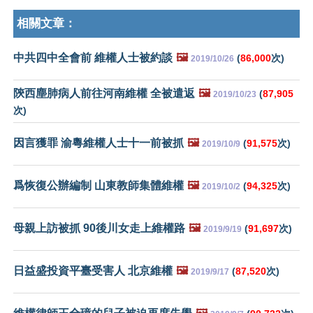
相關文章：
中共四中全會前 維權人士被約談
🖼️
(
86,000
次)
2019/10/26
陝西塵肺病人前往河南維權 全被遣返
🖼️
(
87,905
2019/10/23
次)
因言獲罪 渝粵維權人士十一前被抓
🖼️
(
91,575
次)
2019/10/9
爲恢復公辦編制 山東教師集體維權
🖼️
(
94,325
次)
2019/10/2
母親上訪被抓 90後川女走上維權路
🖼️
(
91,697
次)
2019/9/19
日益盛投資平臺受害人 北京維權
🖼️
(
87,520
次)
2019/9/17