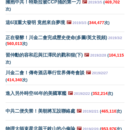
擁抱中共！特斯拉被CCP捅的第一刀
🖼️
(
469,702
2019/3/5
次)
這6項重大發明 竟然來自夢境
🖼️
(
344,477
次)
2019/3/3
正在發酵！川金二會完成歷史使命(多圖/英文視頻)
2019/3/2
(
560,013
次)
習仲勳的容和忍與江澤民的戮和狠(下)
🖼️
(
104,115
2019/2/28
次)
川金二會！傳奇酒店舉行世界傳奇會談
🖼️
2019/2/27
(
414,340
次)
進入另外時空46年的美國軍艦
🖼️
(
352,214
次)
2019/2/22
中共二便失禁！美朝將互設聯絡處
🖼️
(
465,110
次)
2019/2/21
物理大師束星北與王岐山的小偷論
🖼️
(
953,976
次)
2019/2/20