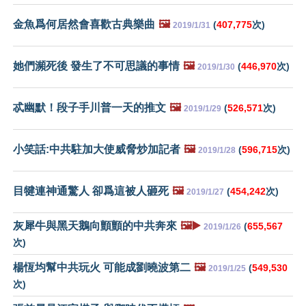
金魚爲何居然會喜歡古典樂曲
🖼️
(
407,775
次)
2019/1/31
她們瀕死後 發生了不可思議的事情
🖼️
(
446,970
次)
2019/1/30
忒幽默！段子手川普一天的推文
🖼️
(
526,571
次)
2019/1/29
小笑話:中共駐加大使威脅炒加記者
🖼️
(
596,715
次)
2019/1/28
目犍連神通驚人 卻爲這被人砸死
🖼️
(
454,242
次)
2019/1/27
灰犀牛與黑天鵝向顫顫的中共奔來
🖼️▶️
(
655,567
2019/1/26
次)
楊恆均幫中共玩火 可能成劉曉波第二
🖼️
(
549,530
2019/1/25
次)