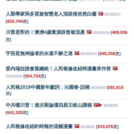
人類學家與多貢族智慧老人深談後依然白癡
🖼️
2019/2/17
(
652,704
次)
川普是對的！澳洲4歲童淚訴曾被流產
🖼️
(
469,036
2019/2/16
次)
宇宙是無神論者的永遠不解之迷
🖼️
(
600,358
次)
2019/2/14
委內瑞拉誰會當總統！人民報修改紐時漫畫來作答
🖼️
(
564,754
次)
2019/2/10
人民報2019中國新年獻詞：沁園春·話豬
(
591,615
2019/2/8
次)
中共懼川普！達沃斯論壇四易王岐山講稿
🖼️▶️
2019/2/5
(
641,335
次)
人民報修改紐約時報的這幅漫畫
🖼️
(
510,076
次)
2019/2/1