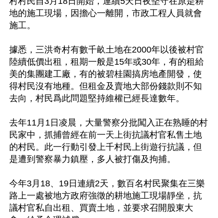
村村民自3月18日開始，連續5天日夜堅守在原是耕
地的施工現場，因擔心一離開，市政工程人員就會
施工。

據悉，三洪奇村有數千畝土地在2000年以後被村官
陸續低價出租，租期一般是15年或30年，有的租給
美的集團建工廠，有的被碧桂園搞房地產開發，使
得村民沒有地種。但租金及賣地大部份錢款則不知
去向，村民爲此問題堅持維權已經長達數年。

去年11月1日凌晨，大量警察分批闖入正在熟睡的村
民家中，抓捕曾經在前一天上街抗議村官私售土地
的村民。此一行動引發上千村民上街遊行抗議，但
是遭到警察暴力鎮壓，多人被打傷及拘捕。

今年3月18、19日連續2天，數百名村民聚集在三樂
路上一處被地方政府強徵的耕地施工現場靜坐，抗
議村官私自出租、買賣土地，並要求召開股東大