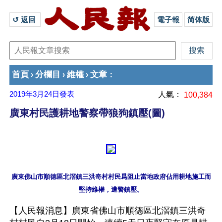
↺ 返回 
電子報
简体版
首頁
分欄目
維權
文章
›
›
›
：
2019年3月24日
發表
人氣：
100,384
廣東村民護耕地警察帶狼狗鎮壓(圖)
廣東佛山市順德區北滘鎮三洪奇村村民爲阻止當地政府佔用耕地施工而
【人民報消息】廣東省佛山市順德區北滘鎮三洪奇