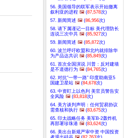
56. 美国领导的联军表示开始撤离
叙利亚的进程
🖼️
(
87,578
次)
57. 新闻简述
🖼️
(
86,956
次)
58. 请下属谨记一目标 美代理防长
连说三次中共
🖼️
(
85,927
次)
59. 新闻简述
🖼️
(
85,872
次)
60. 波兰呼吁欧盟和北约就排除华
为产品达共识
🖼️
(
85,849
次)
61. 首次全国演说 川普：反对建墙
是不道德行为
🖼️
(
84,765
次)
62. 对抗"一带一路" 印度助南亚5
国建卫星站
🖼️
(
84,678
次)
63. 中资盯上以色列 美官员警告安
全风险
🖼️
(
83,818
次)
64. 美方谈判声明：任何贸易协议
需查核和执行
🖼️
(
83,675
次)
65. 印太战略任务 美军B-2轰炸机
再部署珍珠港
🖼️
(
83,624
次)
66. 美出台新规严审中资 中国投资
者退出硅谷
🖼️
(
82,763
次)