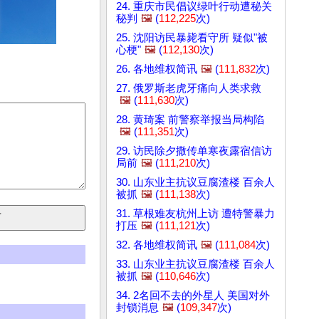
24. 重庆市民倡议绿叶行动遭秘关
秘判
🖼️
(
112,225
次)
25. 沈阳访民暴毙看守所 疑似"被
心梗"
🖼️
(
112,130
次)
26. 各地维权简讯
🖼️
(
111,832
次)
27. 俄罗斯老虎牙痛向人类求救
🖼️
(
111,630
次)
28. 黄琦案 前警察举报当局构陷
🖼️
(
111,351
次)
29. 访民除夕撒传单寒夜露宿信访
局前
🖼️
(
111,210
次)
30. 山东业主抗议豆腐渣楼 百余人
被抓
🖼️
(
111,138
次)
31. 草根难友杭州上访 遭特警暴力
打压
🖼️
(
111,121
次)
32. 各地维权简讯
🖼️
(
111,084
次)
33. 山东业主抗议豆腐渣楼 百余人
被抓
🖼️
(
110,646
次)
34. 2名回不去的外星人 美国对外
封锁消息
🖼️
(
109,347
次)