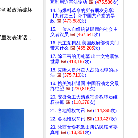
互利用迫害法轮功
🖼️
(
475,586
次)
许党派政治破坏
14. 与爆料革命的所有朋友分享:
【九评之三】评中国共产党的暴
政
🖼️
(
473,885
次)
15. 一位来自纽约贫民窟的社会主
义者议员
🖼️
(
467,541
次)
厅里发表讲话，
16. 民主党捣乱 美国政府部份关门
带来什么
🖼️
(
455,205
次)
17. 除三害的周处墓 出土文物震惊
世界
🖼️
(
413,167
次)
18. 克隆人是外星人占领地球的办
法
🖼️
(
375,710
次)
19. 携美资料返国 中国石油之父最
终绝望
🖼️
(
230,816
次)
20. 安徽合工大清退宿舍教职员维
权被抓
🖼️
(
118,378
次)
21. 各地维权简讯
🖼️
(
114,895
次)
22. 各地维权简讯
🖼️
(
113,427
次)
23. 陜西女惨死派出所访民联署要
真相
🖼️
(
113,351
次)