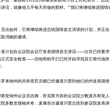
萨拉．桑德斯1月23日在福克斯新闻节目上对此表示：“总统仍
表讲话，就像他几乎每天所做的那样。”“我们将继续推进国情
，无论如何，它将继续推进总统国情咨文演讲的计划，并正在
取消她的邀请。

一直计划在众议院会议厅发表国情咨文讲话——白宫已经要求
的正式安全检查——但他和助手们已经开始寻找其它替代场所
。

卡罗来纳州的共和党官员都已经邀请川普到他们的州发表国情
印第安纳州众议员吉姆．班克斯为首的众议院少数派共和党人
议院多数党领袖米奇．麦康奈尔邀请川普总统到参议院发表讲话