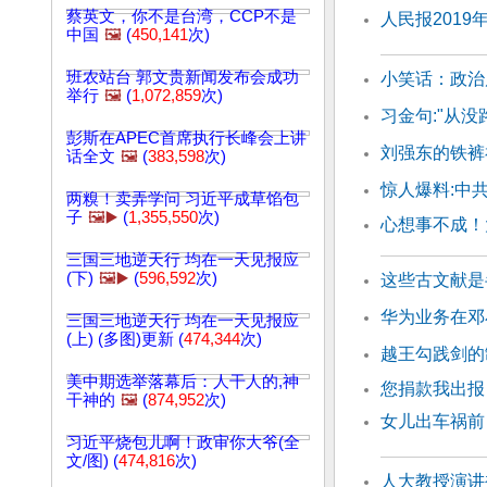
蔡英文，你不是台湾，CCP不是
人民报2019
中国
🖼️
(
450,141
次)
班农站台 郭文贵新闻发布会成功
小笑话：政治
举行
🖼️
(
1,072,859
次)
习金句:"从
彭斯在APEC首席执行长峰会上讲
刘强东的铁裤
话全文
🖼️
(
383,598
次)
惊人爆料:中共
两糗！卖弄学问 习近平成草馅包
子
🖼️▶️
(
1,355,550
次)
心想事不成！
三国三地逆天行 均在一天见报应
(下)
🖼️▶️
(
596,592
次)
这些古文献是
华为业务在邓
三国三地逆天行 均在一天见报应
(上) (多图)更新 (
474,344
次)
越王勾践剑的
美中期选举落幕后：人干人的,神
您捐款我出报
干神的
🖼️
(
874,952
次)
女儿出车祸前
习近平烧包儿啊！政审你大爷(全
文/图) (
474,816
次)
人大教授演讲