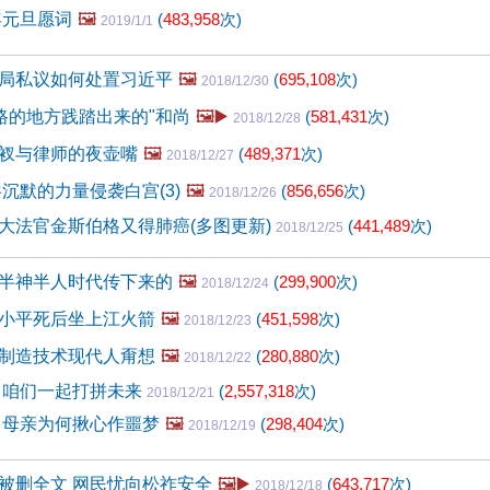
年元旦愿词
🖼️
(
483,958
次)
2019/1/1
局私议如何处置习近平
🖼️
(
695,108
次)
2018/12/30
没路的地方践踏出来的"和尚
🖼️▶️
(
581,431
次)
2018/12/28
衩与律师的夜壶嘴
🖼️
(
489,371
次)
2018/12/27
沉默的力量侵袭白宫(3)
🖼️
(
856,656
次)
2018/12/26
大法官金斯伯格又得肺癌(多图更新)
(
441,489
次)
2018/12/25
半神半人时代传下来的
🖼️
(
299,900
次)
2018/12/24
小平死后坐上江火箭
🖼️
(
451,598
次)
2018/12/23
制造技术现代人甭想
🖼️
(
280,880
次)
2018/12/22
 咱们一起打拼未来
(
2,557,318
次)
2018/12/21
 母亲为何揪心作噩梦
🖼️
(
298,404
次)
2018/12/19
被删全文 网民忧向松祚安全
🖼️▶️
(
643,717
次)
2018/12/18