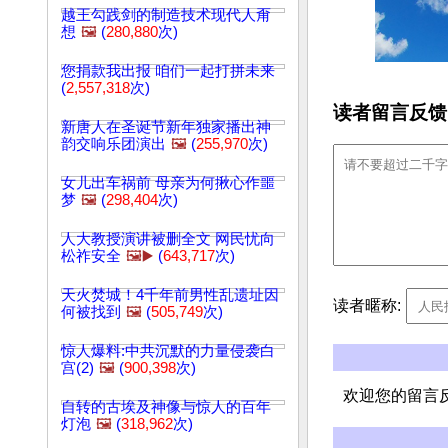
越王勾践剑的制造技术现代人甭
想
🖼️
(
280,880
次)
您捐款我出报 咱们一起打拼未来
(
2,557,318
次)
读者留言反馈
新唐人在圣诞节新年独家播出神
韵交响乐团演出
🖼️
(
255,970
次)
女儿出车祸前 母亲为何揪心作噩
梦
🖼️
(
298,404
次)
人大教授演讲被删全文 网民忧向
松祚安全
🖼️▶️
(
643,717
次)
天火焚城！4千年前男性乱遗址因
读者暱称:
何被找到
🖼️
(
505,749
次)
惊人爆料:中共沉默的力量侵袭白
宫(2)
🖼️
(
900,398
次)
欢迎您的留言
自转的古埃及神像与惊人的百年
灯泡
🖼️
(
318,962
次)