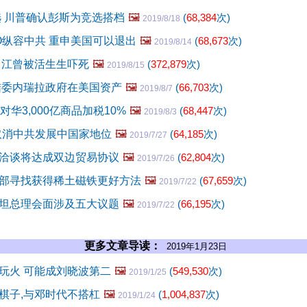
选 川普确认彭斯为竞选搭档
🖼️
(
68,384
次)
2019/8/18
O纵容中共 重申美国可以退出
🖼️
(
68,673
次)
2019/8/14
 江曾被活生生吓死
🖼️
(
372,879
次)
2019/8/15
结委内瑞拉政府在美国资产
🖼️
(
66,703
次)
2019/8/7
对华3,000亿商品加税10%
🖼️
(
68,447
次)
2019/8/3
取消中共发展中国家地位
🖼️
(
64,185
次)
2019/7/27
洽谈将达成双边贸易协议
🖼️
(
62,804
次)
2019/7/26
部寻找获得稀土磁铁更好方法
🖼️
(
67,659
次)
2019/7/22
坦总理会面涉及五大议题
🖼️
(
66,195
次)
2019/7/22
更多文章导读：
2019年1月23日
玩火 可能成刘晓波第二
🖼️
(
549,530
次)
2019/1/25
棋子,与邓时代不搭杠
🖼️
(
1,004,837
次)
2019/1/24