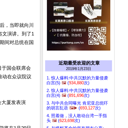
长后，当即就向川
咨文演讲。到了1
门期间对总统在国
近期最受欢迎的文章
9日于国会联席会
2019年1月23日
推动在众议院议
1. 惊人爆料:中共沉默的力量侵袭
白宫(5)
🖼️
(
934,880
次)
2. 惊人爆料:中共沉默的力量侵袭
白宫(4)
🖼️
(
891,696
次)
会大厦发表演
3. 与中共合同曝光 肯尼亚总统吓
的胡言乱语
🖼️▶️
(
693,127
次)
4. 照着做，没人敢动台湾一手指
头
🖼️
(
623,698
次)