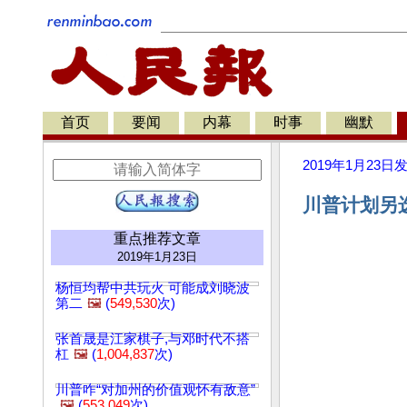
首页
要闻
内幕
时事
幽默
2019年1月23日
川普计划另
重点推荐文章
2019年1月23日
杨恒均帮中共玩火 可能成刘晓波
第二
🖼️
(
549,530
次)
张首晟是江家棋子,与邓时代不搭
杠
🖼️
(
1,004,837
次)
川普咋“对加州的价值观怀有敌意”
🖼️
(
553,049
次)