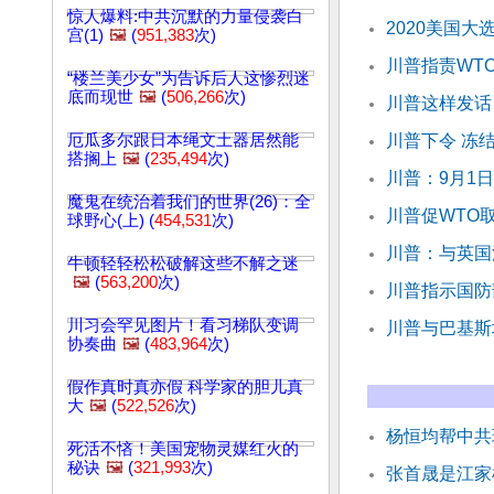
惊人爆料:中共沉默的力量侵袭白
2020美国大
宫(1)
🖼️
(
951,383
次)
川普指责WT
“楼兰美少女”为告诉后人这惨烈迷
底而现世
🖼️
(
506,266
次)
川普这样发话
厄瓜多尔跟日本绳文土器居然能
川普下令 冻
搭搁上
🖼️
(
235,494
次)
川普：9月1日
魔鬼在统治着我们的世界(26)：全
川普促WTO
球野心(上) (
454,531
次)
川普：与英国
牛顿轻轻松松破解这些不解之迷
🖼️
(
563,200
次)
川普指示国防
川习会罕见图片！看习梯队变调
川普与巴基斯
协奏曲
🖼️
(
483,964
次)
假作真时真亦假 科学家的胆儿真
大
🖼️
(
522,526
次)
杨恒均帮中共
死活不悋！美国宠物灵媒红火的
秘诀
🖼️
(
321,993
次)
张首晟是江家