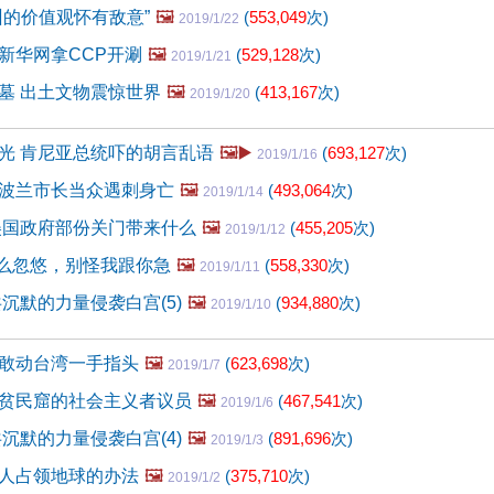
州的价值观怀有敌意”
🖼️
(
553,049
次)
2019/1/22
新华网拿CCP开涮
🖼️
(
529,128
次)
2019/1/21
墓 出土文物震惊世界
🖼️
(
413,167
次)
2019/1/20
光 肯尼亚总统吓的胡言乱语
🖼️▶️
(
693,127
次)
2019/1/16
波兰市长当众遇刺身亡
🖼️
(
493,064
次)
2019/1/14
美国政府部份关门带来什么
🖼️
(
455,205
次)
2019/1/12
这么忽悠，别怪我跟你急
🖼️
(
558,330
次)
2019/1/11
沉默的力量侵袭白宫(5)
🖼️
(
934,880
次)
2019/1/10
敢动台湾一手指头
🖼️
(
623,698
次)
2019/1/7
贫民窟的社会主义者议员
🖼️
(
467,541
次)
2019/1/6
沉默的力量侵袭白宫(4)
🖼️
(
891,696
次)
2019/1/3
人占领地球的办法
🖼️
(
375,710
次)
2019/1/2