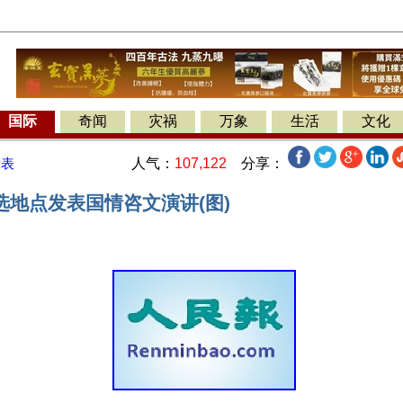
国际
奇闻
灾祸
万象
生活
文化
人气：
107,122
分享：
发表
选地点发表国情咨文演讲(图)