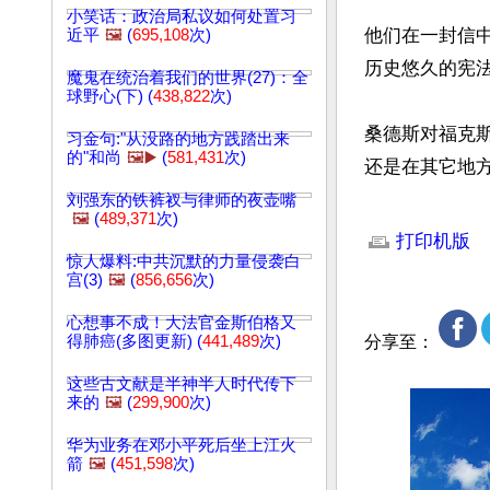
小笑话：政治局私议如何处置习
他们在一封信
近平
🖼️
(
695,108
次)
历史悠久的宪法
魔鬼在统治着我们的世界(27)：全
球野心(下) (
438,822
次)
桑德斯对福克
习金句:"从没路的地方践踏出来
的"和尚
🖼️▶️
(
581,431
次)
还是在其它地
刘强东的铁裤衩与律师的夜壶嘴
文章网址: http://w
🖼️
(
489,371
次)
打印机版
惊人爆料:中共沉默的力量侵袭白
宫(3)
🖼️
(
856,656
次)
心想事不成！大法官金斯伯格又
得肺癌(多图更新) (
441,489
次)
分享至：
这些古文献是半神半人时代传下
来的
🖼️
(
299,900
次)
华为业务在邓小平死后坐上江火
箭
🖼️
(
451,598
次)