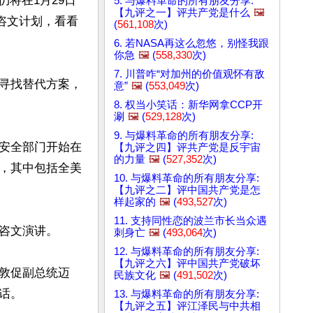
将在1月29日
5. 与爆料革命的所有朋友分享:
【九评之一】评共产党是什么
🖼️
咨文计划，看看
(
561,108
次)
6. 若NASA再这么忽悠，别怪我跟
你急
🖼️
(
558,330
次)
7. 川普咋“对加州的价值观怀有敌
寻找替代方案，
意”
🖼️
(
553,049
次)
8. 权当小笑话：新华网拿CCP开
涮
🖼️
(
529,128
次)
9. 与爆料革命的所有朋友分享:
安全部门开始在
【九评之四】评共产党是反宇宙
的力量
🖼️
(
527,352
次)
，其中包括全美
10. 与爆料革命的所有朋友分享:
【九评之二】评中国共产党是怎
样起家的
🖼️
(
493,527
次)
11. 支持同性恋的波兰市长当众遇
咨文演讲。

刺身亡
🖼️
(
493,064
次)
12. 与爆料革命的所有朋友分享:
【九评之六】评中国共产党破坏
敦促副总统迈
民族文化
🖼️
(
491,502
次)
。

13. 与爆料革命的所有朋友分享:
【九评之五】评江泽民与中共相