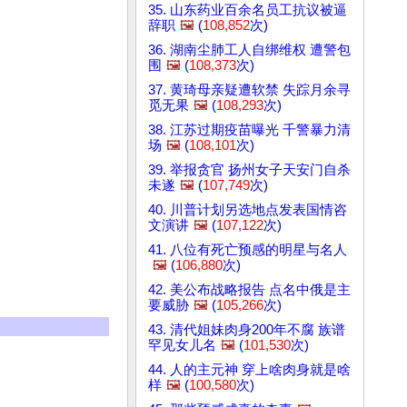
35. 山东药业百余名员工抗议被逼
辞职
🖼️
(
108,852
次)
36. 湖南尘肺工人自绑维权 遭警包
围
🖼️
(
108,373
次)
37. 黄琦母亲疑遭软禁 失踪月余寻
觅无果
🖼️
(
108,293
次)
38. 江苏过期疫苗曝光 千警暴力清
场
🖼️
(
108,101
次)
39. 举报贪官 扬州女子天安门自杀
未遂
🖼️
(
107,749
次)
40. 川普计划另选地点发表国情咨
文演讲
🖼️
(
107,122
次)
41. 八位有死亡预感的明星与名人
🖼️
(
106,880
次)
42. 美公布战略报告 点名中俄是主
要威胁
🖼️
(
105,266
次)
43. 清代姐妹肉身200年不腐 族谱
罕见女儿名
🖼️
(
101,530
次)
44. 人的主元神 穿上啥肉身就是啥
样
🖼️
(
100,580
次)