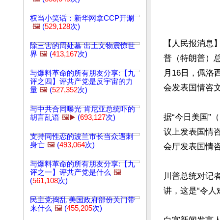
权当小笑话：新华网拿CCP开涮
🖼️
(
529,128
次)
【人民报消息
除三害的周处墓 出土文物震惊世
界
🖼️
(
413,167
次)
普（特朗普）总
月16日，佩
与爆料革命的所有朋友分享:【九
评之四】评共产党是反宇宙的力
会发表国情咨文
量
🖼️
(
527,352
次)
与中共合同曝光 肯尼亚总统吓的
据“今日美国”
胡言乱语
🖼️▶️
(
693,127
次)
议上发表国情咨
支持同性恋的波兰市长当众遇刺
身亡
🖼️
(
493,064
次)
会厅发表国情咨
与爆料革命的所有朋友分享:【九
评之一】评共产党是什么
🖼️
川普总统对记者
(
561,108
次)
讲，这是“令人难
民主党捣乱 美国政府部份关门带
来什么
🖼️
(
455,205
次)