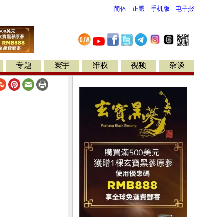
简体
-
正體
-
手机版
-
电子报
专题
寰宇
维权
视频
杂谈