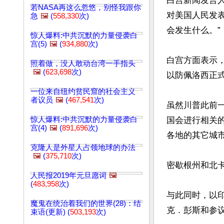
白宫新闻发言人
若NASA再这么忽悠，别怪我跟你
对美国人民发
急
🖼️
(
558,330
次)
会发生什么。”

惊人爆料:中共沉默的力量侵袭白
宫(5)
🖼️
(
934,880
次)
白宫方面表示
照着做，没人敢动台湾一手指头
🖼️
(
623,698
次)
以防佩洛西正式
一位来自纽约贫民窟的社会主义
者议员
🖼️
(
467,541
次)
虽然川普此前
惊人爆料:中共沉默的力量侵袭白
国会进行相关
宫(4)
🖼️
(
891,696
次)
各地的其它城市
克隆人是外星人占领地球的办法
🖼️
(
375,710
次)
密歇根州和北
人民报2019年元旦愿词
🖼️
(
483,958
次)
与此同时，以
魔鬼在统治着我们的世界(28)：结
克．彭斯和参
束语(更新) (
503,193
次)