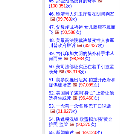
45. 那些预感成真的奇事
🖼️
(
100,351
次)
46. 晚清奇人刘玉厅常在阴间判案
🖼️
(
99,763
次)
47. 父母虔诚祈祷 女儿脑瘤不翼而
飞
🖼️
(
99,588
次)
48. 美最高法院裁决禁变性人参军
川普政府胜诉
🖼️
(
99,427
次)
49. 古代印加文明的脑外科手术从
何而来
🖼️
(
98,934
次)
50. 美司法部证实正在着手引渡孟
晚舟
🖼️
(
98,319
次)
51. 美参院推出法案 拟重开政府和
提供建墙费
🖼️
(
97,099
次)
52. 美国男子遇刺"身亡" 上帝让他
选择生或死
🖼️
(
96,460
次)
53. 一念善一念悔 哑巴开口说话
🖼️
(
91,827
次)
54. 防逃税洗钱 欧盟拟加强"黄金
护照"监管
🖼️
(
90,375
次)
55. 新闻简述
🖼️
(
89,123
次)