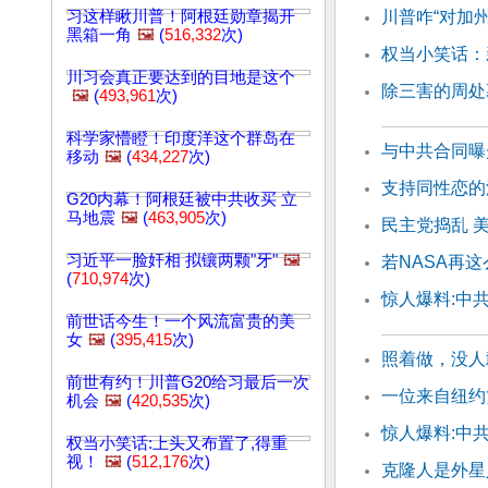
习这样瞅川普！阿根廷勋章揭开
川普咋“对加
黑箱一角
🖼️
(
516,332
次)
权当小笑话：
川习会真正要达到的目地是这个
除三害的周处
🖼️
(
493,961
次)
科学家懵瞪！印度洋这个群岛在
与中共合同曝
移动
🖼️
(
434,227
次)
支持同性恋的
G20内幕！阿根廷被中共收买 立
马地震
🖼️
(
463,905
次)
民主党捣乱 
习近平一脸奸相 拟镶两颗"牙"
🖼️
若NASA再
(
710,974
次)
惊人爆料:中共
前世话今生！一个风流富贵的美
女
🖼️
(
395,415
次)
照着做，没人
前世有约！川普G20给习最后一次
一位来自纽约
机会
🖼️
(
420,535
次)
惊人爆料:中共
权当小笑话:上头又布置了,得重
视！
🖼️
(
512,176
次)
克隆人是外星